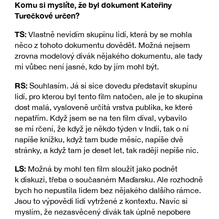
Komu si myslíte, že byl dokument Kateřiny
Turečkové určen?
TS:
Vlastně nevidím skupinu lidí, která by se mohla
něco z tohoto dokumentu dovědět. Možná nejsem
zrovna modelový divák nějakého dokumentu, ale tady
mi vůbec není jasné, kdo by jím mohl být.
RS:
Souhlasím. Já si sice dovedu představit skupinu
lidí, pro kterou byl tento film natočen, ale je to skupina
dost malá, vysloveně určitá vrstva publika, ke které
nepatřím. Když jsem se na ten film díval, vybavilo
se mi rčení, že když je někdo týden v Indii, tak o ní
napíše knížku, když tam bude měsíc, napíše dvě
stránky, a když tam je deset let, tak raději nepíše nic.
LS:
Možná by mohl ten film sloužit jako podnět
k diskuzi, třeba o současném Maďarsku. Ale rozhodně
bych ho nepustila lidem bez nějakého dalšího rámce.
Jsou to výpovědi lidí vytržené z kontextu. Navíc si
myslím, že nezasvěcený divák tak úplně nepobere