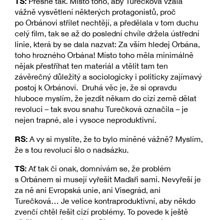
TS:
Přesně tak. Místo toho, aby Turečková vzala
vážně vysvětlení některých protagonistů, proč
po Orbánovi střílet nechtějí, a předělala v tom duchu
celý film, tak se až do poslední chvíle držela ústřední
linie, která by se dala nazvat: Za vším hledej Orbána,
toho hrozného Orbána! Místo toho měla minimálně
nějak přestříhat ten materiál a vtělit tam ten
závěrečný důležitý a sociologicky i politicky zajímavý
postoj k Orbánovi. Druhá věc je, že si opravdu
hluboce myslím, že jezdit někam do cizí země dělat
revoluci – tak svou snahu Turečková označila – je
nejen trapné, ale i vysoce neproduktivní.
RS:
A vy si myslíte, že to bylo míněné vážně? Myslím,
že s tou revolucí šlo o nadsázku.
TS:
Ať tak či onak, domnívám se, že problém
s Orbánem si musejí vyřešit Maďaři sami. Nevyřeší je
za ně ani Evropská unie, ani Visegrád, ani
Turečková… Je velice kontraproduktivní, aby někdo
zvenčí chtěl řešit cizí problémy. To povede k ještě