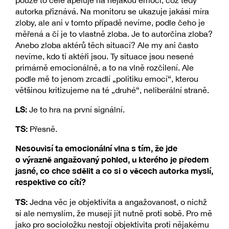
pouze to celé apeluje na nějakou emoci, což tedy
autorka přiznává. Na monitoru se ukazuje jakási míra
zloby, ale ani v tomto případě nevíme, podle čeho je
měřená a čí je to vlastně zloba. Je to autorčina zloba?
Anebo zloba aktérů těch situací? Ale my ani často
nevíme, kdo ti aktéři jsou. Ty situace jsou nesené
primárně emocionálně, a to na vlně rozčilení. Ale
podle mě to jenom zrcadlí „politiku emocí“, kterou
většinou kritizujeme na té „druhé“, neliberální straně.
LS:
Je to hra na první signální.
TS:
Přesně.
Nesouvisí ta emocionální vlna s tím, že jde
o výrazně angažovaný pohled, u kterého je předem
jasné, co chce sdělit a co si o věcech autorka myslí,
respektive co cítí?
TS:
Jedna věc je objektivita a angažovanost, o nichž
si ale nemyslím, že musejí jít nutně proti sobě. Pro mě
jako pro socioložku nestojí objektivita proti nějakému