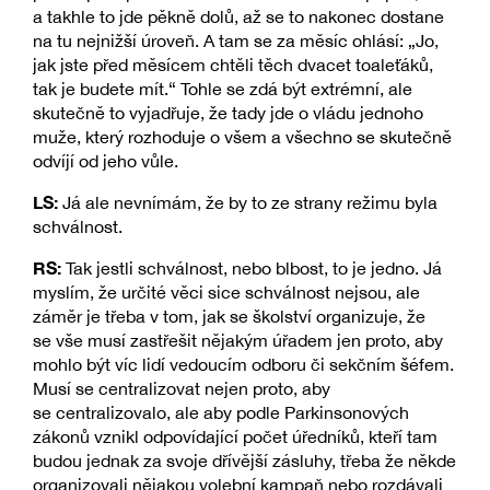
a takhle to jde pěkně dolů, až se to nakonec dostane
na tu nejnižší úroveň. A tam se za měsíc ohlásí: „Jo,
jak jste před měsícem chtěli těch dvacet toaleťáků,
tak je budete mít.“ Tohle se zdá být extrémní, ale
skutečně to vyjadřuje, že tady jde o vládu jednoho
muže, který rozhoduje o všem a všechno se skutečně
odvíjí od jeho vůle.
LS:
Já ale nevnímám, že by to ze strany režimu byla
schválnost.
RS:
Tak jestli schválnost, nebo blbost, to je jedno. Já
myslím, že určité věci sice schválnost nejsou, ale
záměr je třeba v tom, jak se školství organizuje, že
se vše musí zastřešit nějakým úřadem jen proto, aby
mohlo být víc lidí vedoucím odboru či sekčním šéfem.
Musí se centralizovat nejen proto, aby
se centralizovalo, ale aby podle Parkinsonových
zákonů vznikl odpovídající počet úředníků, kteří tam
budou jednak za svoje dřívější zásluhy, třeba že někde
organizovali nějakou volební kampaň nebo rozdávali