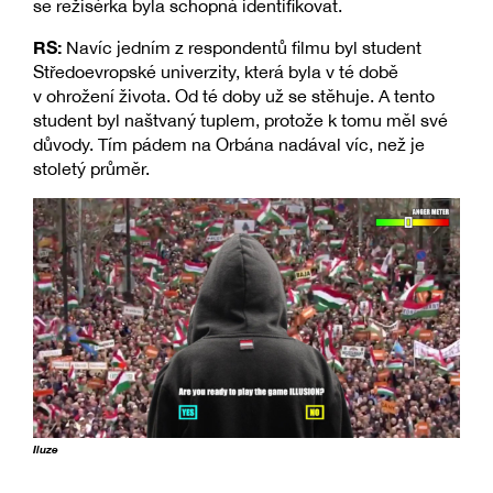
se režisérka byla schopná identifikovat.
RS:
Navíc jedním z respondentů filmu byl student
Středoevropské univerzity, která byla v té době
v ohrožení života. Od té doby už se stěhuje. A tento
student byl naštvaný tuplem, protože k tomu měl své
důvody. Tím pádem na Orbána nadával víc, než je
stoletý průměr.
Iluze