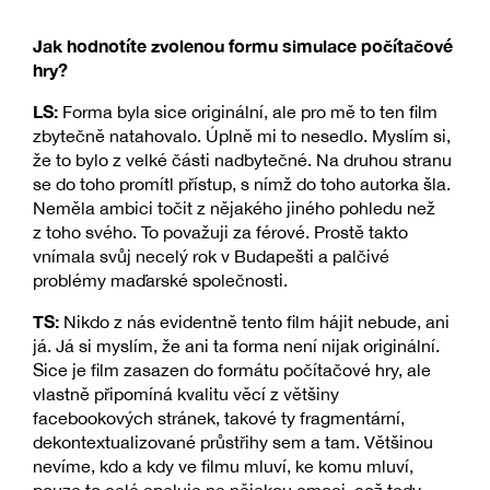
Jak hodnotíte zvolenou formu simulace počítačové
hry?
LS:
Forma byla sice originální, ale pro mě to ten film
zbytečně natahovalo. Úplně mi to nesedlo. Myslím si,
že to bylo z velké části nadbytečné. Na druhou stranu
se do toho promítl přístup, s nímž do toho autorka šla.
Neměla ambici točit z nějakého jiného pohledu než
z toho svého. To považuji za férové. Prostě takto
vnímala svůj necelý rok v Budapešti a palčivé
problémy maďarské společnosti.
TS:
Nikdo z nás evidentně tento film hájit nebude, ani
já. Já si myslím, že ani ta forma není nijak originální.
Sice je film zasazen do formátu počítačové hry, ale
vlastně připomíná kvalitu věcí z většiny
facebookových stránek, takové ty fragmentární,
dekontextualizované průstřihy sem a tam. Většinou
nevíme, kdo a kdy ve filmu mluví, ke komu mluví,