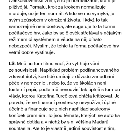
Československa znají, a to je normalizace, která je
plíživější. Pomalu, krok za krokem normalizuje
a určuje, co je ten normál. A kdo se mu vymyká, je
svým způsobem v ohrožení života. I když to tak
samozřejmě není doslova, ale sugeruje to ta forma
počítačové hry. Jako by se člověk střetával s nějakým
režimem či systémem a všude na něj číhalo
nebezpečí. Myslím, že tohle ta forma počítačové hry
velmi dobře vystihuje.
LS:
Mně na tom filmu vadí, že vytrhuje věci
ze souvislostí. Například problém podfinancovaného
zdravotnictví, kde lidé umírají z důvodu zanedbání
péče v nemocnici, nebo to, že ve školách není
toaletní papír, podle mě nesouvisí tak úplně s formou
vlády, kterou Kateřina Turečková chtěla kritizovat. Je
pravda, že se finanční prostředky nevyužívají úplně
účelně a financuje se z nich například soukromý
koníček premiéra. To jsou témata, kterých se autorka
správně dotkla a v nichž by s ní většina Maďarů
souhlasila. Ale to je vlastně jediná souvislost s tím,