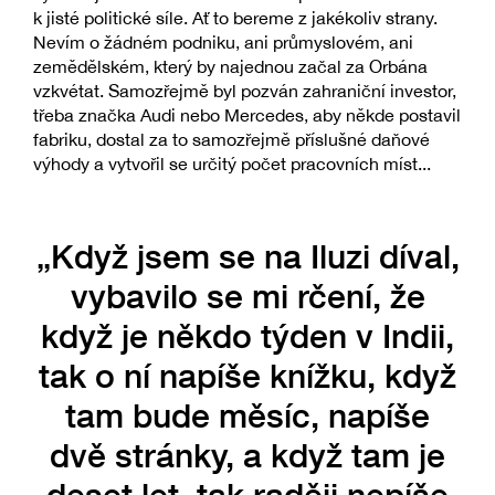
k jisté politické síle. Ať to bereme z jakékoliv strany.
Nevím o žádném podniku, ani průmyslovém, ani
zemědělském, který by najednou začal za Orbána
vzkvétat. Samozřejmě byl pozván zahraniční investor,
třeba značka Audi nebo Mercedes, aby někde postavil
fabriku, dostal za to samozřejmě příslušné daňové
výhody a vytvořil se určitý počet pracovních míst...
„Když jsem se na Iluzi díval,
vybavilo se mi rčení, že
když je někdo týden v Indii,
tak o ní napíše knížku, když
tam bude měsíc, napíše
dvě stránky, a když tam je
deset let, tak raději nepíše