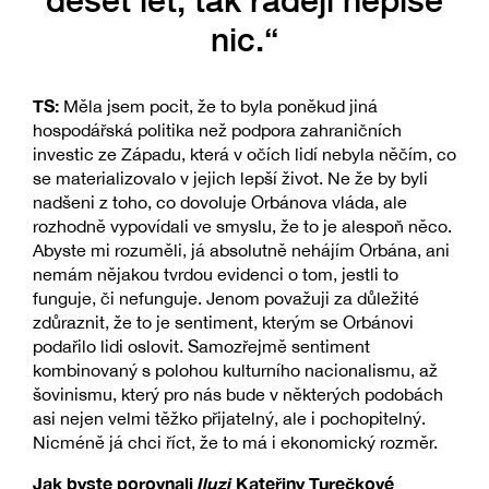
nic.“
TS:
Měla jsem pocit, že to byla poněkud jiná
hospodářská politika než podpora zahraničních
investic ze Západu, která v očích lidí nebyla něčím, co
se materializovalo v jejich lepší život. Ne že by byli
nadšeni z toho, co dovoluje Orbánova vláda, ale
rozhodně vypovídali ve smyslu, že to je alespoň něco.
Abyste mi rozuměli, já absolutně nehájím Orbána, ani
nemám nějakou tvrdou evidenci o tom, jestli to
funguje, či nefunguje. Jenom považuji za důležité
zdůraznit, že to je sentiment, kterým se Orbánovi
podařilo lidi oslovit. Samozřejmě sentiment
kombinovaný s polohou kulturního nacionalismu, až
šovinismu, který pro nás bude v některých podobách
asi nejen velmi těžko přijatelný, ale i pochopitelný.
Nicméně já chci říct, že to má i ekonomický rozměr.
Jak byste porovnali
Iluzi
Kateřiny Turečkové