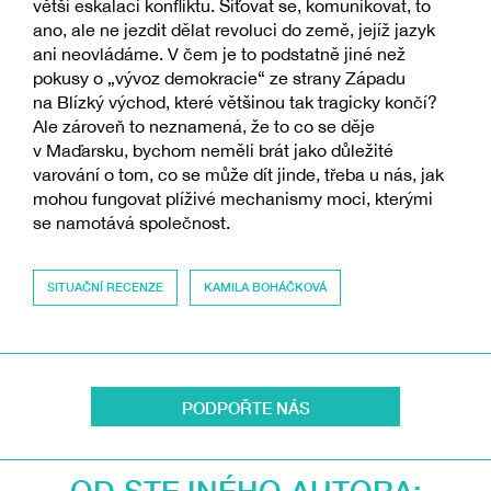
větší eskalaci konfliktu. Síťovat se, komunikovat, to
ano, ale ne jezdit dělat revoluci do země, jejíž jazyk
ani neovládáme. V čem je to podstatně jiné než
pokusy o „vývoz demokracie“ ze strany Západu
na Blízký východ, které většinou tak tragicky končí?
Ale zároveň to neznamená, že to co se děje
v Maďarsku, bychom neměli brát jako důležité
varování o tom, co se může dít jinde, třeba u nás, jak
mohou fungovat plíživé mechanismy moci, kterými
se namotává společnost.
SITUAČNÍ RECENZE
KAMILA BOHÁČKOVÁ
PODPOŘTE NÁS