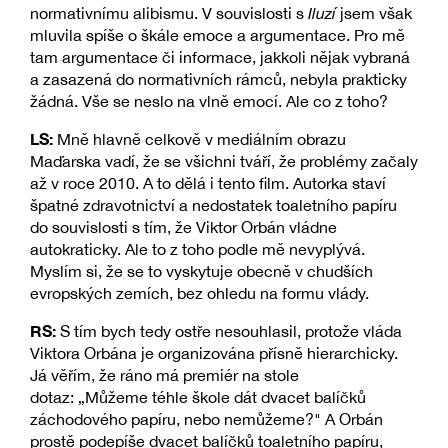
normativnímu alibismu. V souvislosti s
Iluzí
jsem však
mluvila spíše o škále emoce a argumentace. Pro mě
tam argumentace či informace, jakkoli nějak vybraná
a zasazená do normativních rámců, nebyla prakticky
žádná. Vše se neslo na vlně emocí. Ale co z toho?
LS:
Mně hlavně celkově v mediálním obrazu
Maďarska vadí, že se všichni tváří, že problémy začaly
až v roce 2010. A to dělá i tento film. Autorka staví
špatné zdravotnictví a nedostatek toaletního papíru
do souvislosti s tím, že Viktor Orbán vládne
autokraticky. Ale to z toho podle mě nevyplývá.
Myslím si, že se to vyskytuje obecně v chudších
evropských zemích, bez ohledu na formu vlády.
RS:
S tím bych tedy ostře nesouhlasil, protože vláda
Viktora Orbána je organizována přísně hierarchicky.
Já věřím, že ráno má premiér na stole
dotaz: „Můžeme téhle škole dát dvacet balíčků
záchodového papíru, nebo nemůžeme?" A Orbán
prostě podepíše dvacet balíčků toaletního papíru,