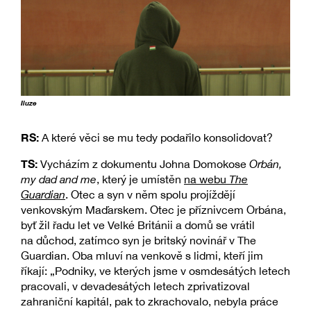
Iluze
RS:
A které věci se mu tedy podařilo konsolidovat?
TS:
Vycházím z dokumentu Johna Domokose
Orbán,
my dad and me
, který je umístěn
na webu
The
Guardian
. Otec a syn v něm spolu projíždějí
venkovským Maďarskem. Otec je příznivcem Orbána,
byť žil řadu let ve Velké Británii a domů se vrátil
na důchod, zatímco syn je britský novinář v The
Guardian. Oba mluví na venkově s lidmi, kteří jim
říkají: „Podniky, ve kterých jsme v osmdesátých letech
pracovali, v devadesátých letech zprivatizoval
zahraniční kapitál, pak to zkrachovalo, nebyla práce