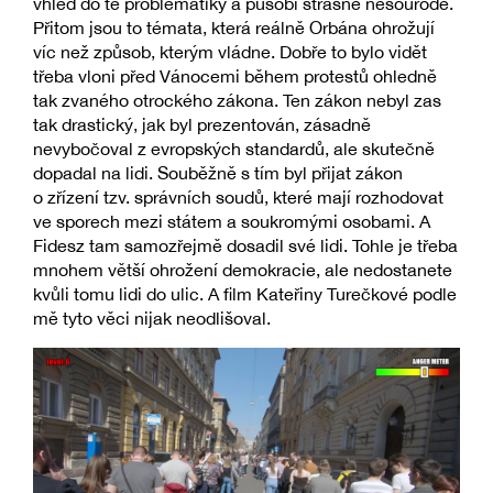
vhled do té problematiky a působí strašně nesourodě.
Přitom jsou to témata, která reálně Orbána ohrožují
víc než způsob, kterým vládne. Dobře to bylo vidět
třeba vloni před Vánocemi během protestů ohledně
tak zvaného otrockého zákona. Ten zákon nebyl zas
tak drastický, jak byl prezentován, zásadně
nevybočoval z evropských standardů, ale skutečně
dopadal na lidi. Souběžně s tím byl přijat zákon
o zřízení tzv. správních soudů, které mají rozhodovat
ve sporech mezi státem a soukromými osobami. A
Fidesz tam samozřejmě dosadil své lidi. Tohle je třeba
mnohem větší ohrožení demokracie, ale nedostanete
kvůli tomu lidi do ulic. A film Kateřiny Turečkové podle
mě tyto věci nijak neodlišoval.