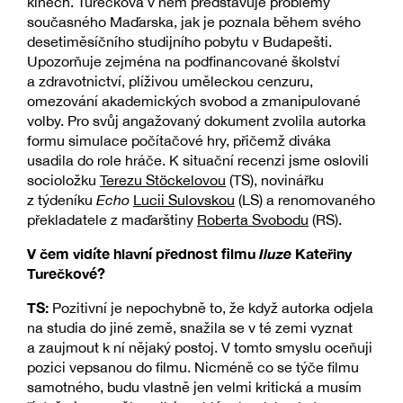
kinech. Turečková v něm představuje problémy
současného Maďarska, jak je poznala během svého
desetiměsíčního studijního pobytu v Budapešti.
Upozorňuje zejména na podfinancované školství
a zdravotnictví, plíživou uměleckou cenzuru,
omezování akademických svobod a zmanipulované
volby. Pro svůj angažovaný dokument zvolila autorka
formu simulace počítačové hry, přičemž diváka
usadila do role hráče. K situační recenzi jsme oslovili
socioložku
Terezu Stöckelovou
(TS), novinářku
z týdeníku
Echo
Lucii Sulovskou
(LS) a renomovaného
překladatele z maďarštiny
Roberta Svobodu
(RS).
V čem vidíte hlavní přednost filmu
Iluze
Kateřiny
Turečkové?
TS:
Pozitivní je nepochybně to, že když autorka odjela
na studia do jiné země, snažila se v té zemi vyznat
a zaujmout k ní nějaký postoj. V tomto smyslu oceňuji
pozici vepsanou do filmu. Nicméně co se týče filmu
samotného, budu vlastně jen velmi kritická a musím