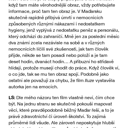
když tam máte věrohodnější obraz, vždy potřebujete
informace, proč tam ten obraz je. V Maďarsku
skutečně rapidně přibývá úmrtí v nemocnicích
způsobených různými nákazami i nedostatkem
hygieny, jenž vyplývá z nedostatku peněz a personálu,
který odchází do zahraničí. Mně jen za poslední měsíc
dva známí zcela nezávisle na sobě a v různých
nemocnicích líčili své zkušenosti, jak tam člověk
přijde, někde se tam posadí nebo položí a je tam
deset hodin, dvanáct hodin… A příbuzní ho střídavě
hlídají, protože musejí chodit do práce. Když člověk ví,
o co jde, tak se mu ten obraz spojí. Podobně jako
ostatní ale považuji za chybu, že film
Iluze
vystavěla
autorka jen na emocích.
LS:
Dle mého názoru ten film vlastně neví, čím chce
být. Na jednu stranu se skutečně pokouší mapovat
věci, které pravděpodobně běžný Maďar řeší, a to je
právě zdravotnictví či úroveň školství. To zajímá
průměrné lidi všude. Ale zároveň neposkytuje hlubší