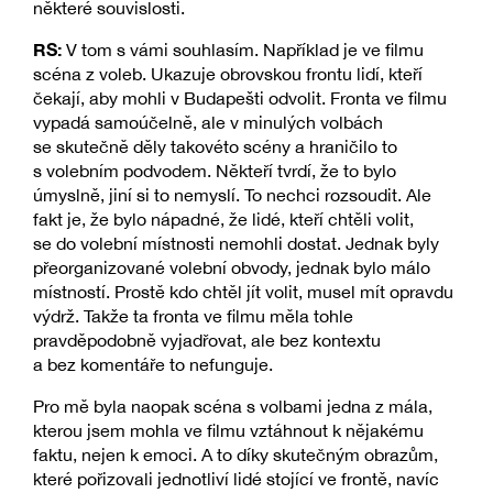
některé souvislosti.
RS:
V tom s vámi souhlasím. Například je ve filmu
scéna z voleb. Ukazuje obrovskou frontu lidí, kteří
čekají, aby mohli v Budapešti odvolit. Fronta ve filmu
vypadá samoúčelně, ale v minulých volbách
se skutečně děly takovéto scény a hraničilo to
s volebním podvodem. Někteří tvrdí, že to bylo
úmyslně, jiní si to nemyslí. To nechci rozsoudit. Ale
fakt je, že bylo nápadné, že lidé, kteří chtěli volit,
se do volební místnosti nemohli dostat. Jednak byly
přeorganizované volební obvody, jednak bylo málo
místností. Prostě kdo chtěl jít volit, musel mít opravdu
výdrž. Takže ta fronta ve filmu měla tohle
pravděpodobně vyjadřovat, ale bez kontextu
a bez komentáře to nefunguje.
Pro mě byla naopak scéna s volbami jedna z mála,
kterou jsem mohla ve filmu vztáhnout k nějakému
faktu, nejen k emoci. A to díky skutečným obrazům,
které pořizovali jednotliví lidé stojící ve frontě, navíc