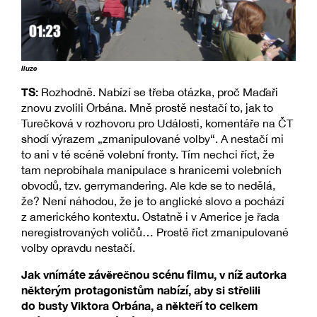
Iluze
TS:
Rozhodně. Nabízí se třeba otázka, proč Maďaři
znovu zvolili Orbána. Mně prostě nestačí to, jak to
Turečková v rozhovoru pro Události, komentáře na ČT
shodí výrazem „zmanipulované volby“. A nestačí mi
to ani v té scéně volební fronty. Tím nechci říct, že
tam neprobíhala manipulace s hranicemi volebních
obvodů, tzv. gerrymandering. Ale kde se to nedělá,
že? Není náhodou, že je to anglické slovo a pochází
z amerického kontextu. Ostatně i v Americe je řada
neregistrovaných voličů… Prostě říct zmanipulované
volby opravdu nestačí.
Jak vnímáte závěrečnou scénu filmu, v níž autorka
některým protagonistům nabízí, aby si střelili
do busty Viktora Orbána, a někteří to celkem