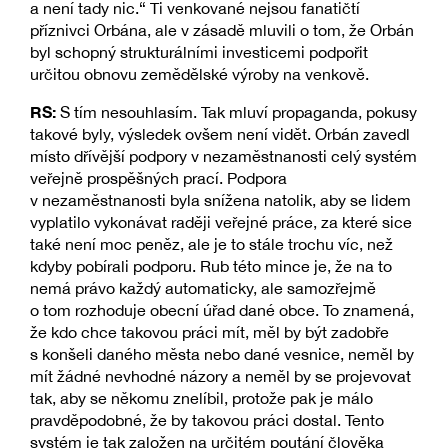
a není tady nic.“ Ti venkované nejsou fanatičtí
příznivci Orbána, ale v zásadě mluvili o tom, že Orbán
byl schopný strukturálními investicemi podpořit
určitou obnovu zemědělské výroby na venkově.
RS:
S tím nesouhlasím. Tak mluví propaganda, pokusy
takové byly, výsledek ovšem není vidět. Orbán zavedl
místo dřívější podpory v nezaměstnanosti celý systém
veřejně prospěšných prací. Podpora
v nezaměstnanosti byla snížena natolik, aby se lidem
vyplatilo vykonávat raději veřejné práce, za které sice
také není moc peněz, ale je to stále trochu víc, než
kdyby pobírali podporu. Rub této mince je, že na to
nemá právo každý automaticky, ale samozřejmě
o tom rozhoduje obecní úřad dané obce. To znamená,
že kdo chce takovou práci mít, měl by být zadobře
s konšeli daného města nebo dané vesnice, neměl by
mít žádné nevhodné názory a neměl by se projevovat
tak, aby se někomu znelíbil, protože pak je málo
pravděpodobné, že by takovou práci dostal. Tento
systém je tak založen na určitém poutání člověka