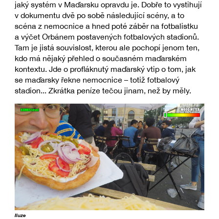
jaký systém v Maďarsku opravdu je. Dobře to vystihují
v dokumentu dvě po sobě následující scény, a to
scéna z nemocnice a hned poté záběr na fotbalistku
a výčet Orbánem postavených fotbalových stadionů.
Tam je jistá souvislost, kterou ale pochopí jenom ten,
kdo má nějaký přehled o současném maďarském
kontextu. Jde o profláknutý maďarský vtip o tom, jak
se maďarsky řekne nemocnice – totiž fotbalový
stadion... Zkrátka peníze tečou jinam, než by měly.
Iluze