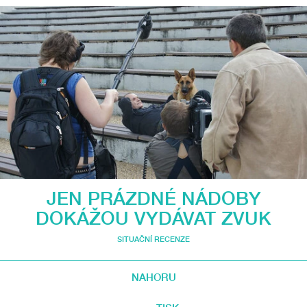
JEN PRÁZDNÉ NÁDOBY
DOKÁŽOU VYDÁVAT ZVUK
SITUAČNÍ RECENZE
NAHORU