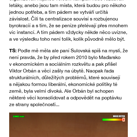
letáky, anebo jsou tam místa, která budou pro někoho
jednou potřeba, a tím pádem se vytváří určitá
závislost. Čili ta centralizace souvisí s rozbujenou
byrokracií a s tím, že se peníze přelévají přes mnohem
víc instancí. A tím pádem vždycky někde něco uvízne,
a ve výsledku toho není tolik, kolik původně mělo být.
TS:
Podle mě měla ale paní Sulovská spíš na mysli, že
není pravda, že by před rokem 2010 bylo Maďarsko
v ekonomickém a sociálním rozkvětu a pak přišel
Viktor Orbán a věci zašly na úbytě. Naopak řada
strukturálních, důležitých problémů, které souvisejí
s nějakou formou liberální, ekonomické politiky té
země, byla velmi divoká. Ale Orbán byl schopen
některé věci konsolidovat a odpovědět na poptávku
ze strany společnosti...