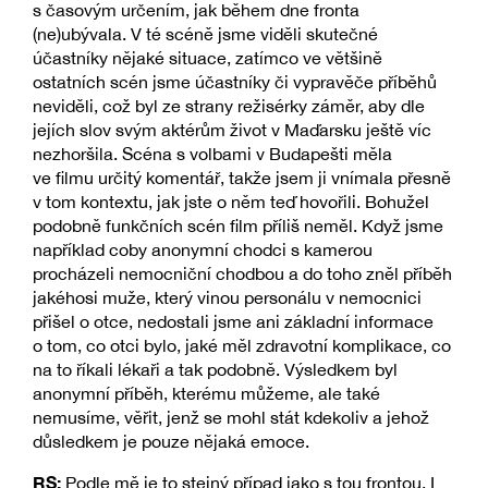
s časovým určením, jak během dne fronta
(ne)ubývala. V té scéně jsme viděli skutečné
účastníky nějaké situace, zatímco ve většině
ostatních scén jsme účastníky či vypravěče příběhů
neviděli, což byl ze strany režisérky záměr, aby dle
jejích slov svým aktérům život v Maďarsku ještě víc
nezhoršila. Scéna s volbami v Budapešti měla
ve filmu určitý komentář, takže jsem ji vnímala přesně
v tom kontextu, jak jste o něm teď hovořili. Bohužel
podobně funkčních scén film příliš neměl. Když jsme
například coby anonymní chodci s kamerou
procházeli nemocniční chodbou a do toho zněl příběh
jakéhosi muže, který vinou personálu v nemocnici
přišel o otce, nedostali jsme ani základní informace
o tom, co otci bylo, jaké měl zdravotní komplikace, co
na to říkali lékaři a tak podobně. Výsledkem byl
anonymní příběh, kterému můžeme, ale také
nemusíme, věřit, jenž se mohl stát kdekoliv a jehož
důsledkem je pouze nějaká emoce.
RS:
Podle mě je to stejný případ jako s tou frontou. I