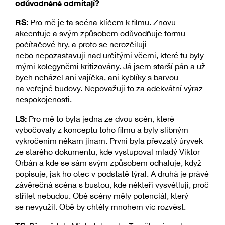
odůvodněně odmítají?
RS:
Pro mě je ta scéna klíčem k filmu. Znovu
akcentuje a svým způsobem odůvodňuje formu
počítačové hry, a proto se nerozčiluji
nebo nepozastavuji nad určitými věcmi, které tu byly
mými kolegyněmi kritizovány. Já jsem starší pán a už
bych neházel ani vajíčka, ani kyblíky s barvou
na veřejné budovy. Nepovažuji to za adekvátní výraz
nespokojenosti.
LS:
Pro mě to byla jedna ze dvou scén, které
vybočovaly z konceptu toho filmu a byly slibným
vykročením někam jinam. První byla převzatý úryvek
ze starého dokumentu, kde vystupoval mladý Viktor
Orbán a kde se sám svým způsobem odhaluje, když
popisuje, jak ho otec v podstatě týral. A druhá je právě
závěrečná scéna s bustou, kde někteří vysvětlují, proč
střílet nebudou. Obě scény měly potenciál, který
se nevyužil. Obě by chtěly mnohem víc rozvést.