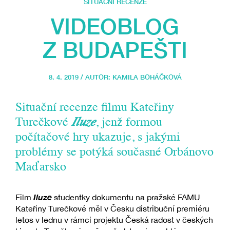
SITUAČNÍ RECENZE
VIDEOBLOG
Z BUDAPEŠTI
8. 4. 2019 / AUTOR:
KAMILA BOHÁČKOVÁ
Situační recenze filmu Kateřiny
Turečkové
Iluze
, jenž formou
počítačové hry ukazuje, s jakými
problémy se potýká současné Orbánovo
Maďarsko
Iluze
Film
studentky dokumentu na pražské FAMU
Kateřiny Turečkové měl v Česku distribuční premiéru
letos v lednu v rámci projektu Česká radost v českých