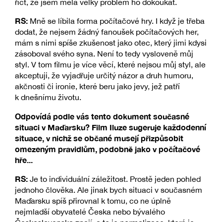
říct, že jsem měla velký problém ho dokoukat.
RS:
Mně se líbila forma počítačové hry. I když je třeba
dodat, že nejsem žádný fanoušek počítačových her,
mám s nimi spíše zkušenost jako otec, který jimi kdysi
zásoboval svého syna. Není to tedy vysloveně můj
styl. V tom filmu je více věcí, které nejsou můj styl, ale
akceptuji, že vyjadřuje určitý názor a druh humoru,
akčnosti či ironie, které beru jako jevy, jež patří
k dnešnímu životu.
Odpovídá podle vás tento dokument současné
situaci v Maďarsku? Film Iluze sugeruje každodenní
situace, v nichž se občané musejí přizpůsobit
omezeným pravidlům, podobně jako v počítačové
hře...
RS:
Je to individuální záležitost. Prostě jeden pohled
jednoho člověka. Ale jinak bych situaci v současném
Maďarsku spíš přirovnal k tomu, co ne úplně
nejmladší obyvatelé Česka nebo bývalého