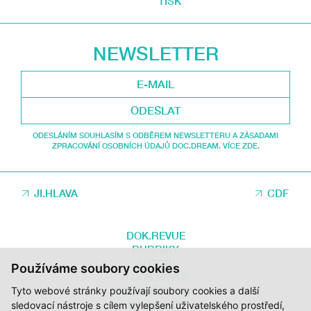
TISK
NEWSLETTER
ODESLAT
ODESLÁNÍM SOUHLASÍM S ODBĚREM NEWSLETTERU A ZÁSADAMI
ZPRACOVÁNÍ OSOBNÍCH ÚDAJŮ DOC.DREAM. VÍCE ZDE.
JI.HLAVA
CDF
DOK.REVUE
RUBRIKY
AUTOŘI
Používáme soubory cookies
O DOK.REVUE
Tyto webové stránky používají soubory cookies a další
PODPOŘTE NÁS
KONTAKTY
sledovací nástroje s cílem vylepšení uživatelského prostředí,