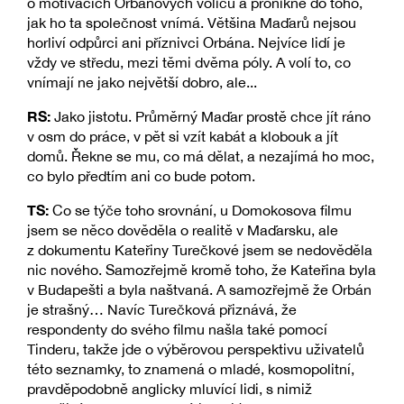
o motivacích Orbánových voličů a pronikne do toho,
jak ho ta společnost vnímá. Většina Maďarů nejsou
horliví odpůrci ani příznivci Orbána. Nejvíce lidí je
vždy ve středu, mezi těmi dvěma póly. A volí to, co
vnímají ne jako největší dobro, ale...
RS:
Jako jistotu. Průměrný Maďar prostě chce jít ráno
v osm do práce, v pět si vzít kabát a klobouk a jít
domů. Řekne se mu, co má dělat, a nezajímá ho moc,
co bylo předtím ani co bude potom.
TS:
Co se týče toho srovnání, u Domokosova filmu
jsem se něco dověděla o realitě v Maďarsku, ale
z dokumentu Kateřiny Turečkové jsem se nedověděla
nic nového. Samozřejmě kromě toho, že Kateřina byla
v Budapešti a byla naštvaná. A samozřejmě že Orbán
je strašný… Navíc Turečková přiznává, že
respondenty do svého filmu našla také pomocí
Tinderu, takže jde o výběrovou perspektivu uživatelů
této seznamky, to znamená o mladé, kosmopolitní,
pravděpodobně anglicky mluvící lidi, s nimiž