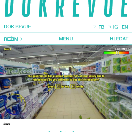
DOK.REVUE
FB
IG
EN
MENU
HLEDAT
REŽIM
Iluze