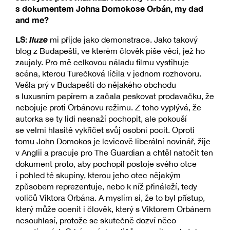
s dokumentem Johna Domokose Orbán, my dad
and me?
LS:
Iluze
mi přijde jako demonstrace. Jako takový
blog z Budapešti, ve kterém člověk píše věci, jež ho
zaujaly. Pro mě celkovou náladu filmu vystihuje
scéna, kterou Turečková líčila v jednom rozhovoru.
Vešla prý v Budapešti do nějakého obchodu
s luxusním papírem a začala peskovat prodavačku, že
nebojuje proti Orbánovu režimu. Z toho vyplývá, že
autorka se ty lidi nesnaží pochopit, ale pokouší
se velmi hlasitě vykřičet svůj osobní pocit. Oproti
tomu John Domokos je levicově liberální novinář, žije
v Anglii a pracuje pro The Guardian a chtěl natočit ten
dokument proto, aby pochopil postoje svého otce
i pohled té skupiny, kterou jeho otec nějakým
způsobem reprezentuje, nebo k níž přináleží, tedy
voličů Viktora Orbána. A myslím si, že to byl přístup,
který může ocenit i člověk, který s Viktorem Orbánem
nesouhlasí, protože se skutečně dozví něco