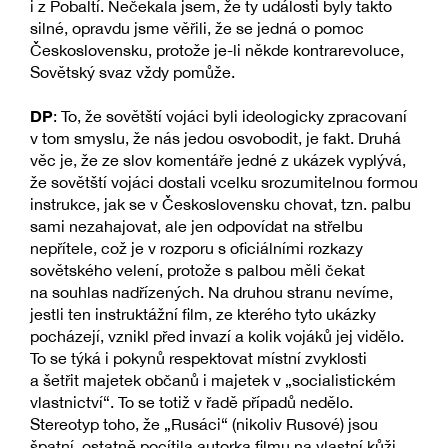
i z Pobaltí. Nečekala jsem, že ty události byly takto
silné, opravdu jsme věřili, že se jedná o pomoc
Československu, protože je-li někde kontrarevoluce,
Sovětský svaz vždy pomůže.
DP
: To, že sovětští vojáci byli ideologicky zpracovaní
v tom smyslu, že nás jedou osvobodit, je fakt. Druhá
věc je, že ze slov komentáře jedné z ukázek vyplývá,
že sovětští vojáci dostali vcelku srozumitelnou formou
instrukce, jak se v Československu chovat, tzn. palbu
sami nezahajovat, ale jen odpovídat na střelbu
nepřítele, což je v rozporu s oficiálními rozkazy
sovětského velení, protože s palbou měli čekat
na souhlas nadřízených. Na druhou stranu nevíme,
jestli ten instruktážní film, ze kterého tyto ukázky
pocházejí, vznikl před invazí a kolik vojáků jej vidělo.
To se týká i pokynů respektovat místní zvyklosti
a šetřit majetek občanů i majetek v „socialistickém
vlastnictví“. To se totiž v řadě případů nedělo.
Stereotyp toho, že „Rusáci“ (nikoliv Rusové) jsou
špatní, ostatně pocítila autorka filmu na vlastní kůži.