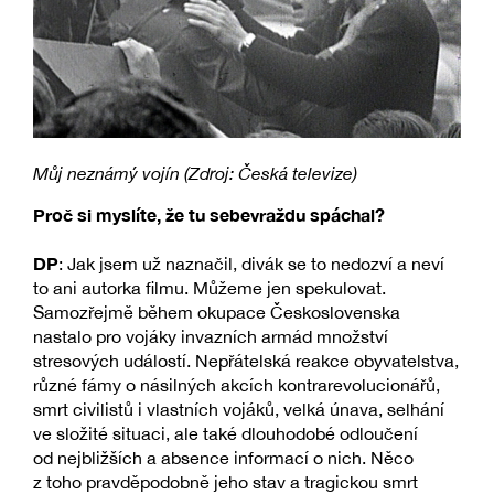
Můj neznámý vojín (Zdroj: Česká televize)
Proč si myslíte, že tu sebevraždu spáchal?
DP
: Jak jsem už naznačil, divák se to nedozví a neví
to ani autorka filmu. Můžeme jen spekulovat.
Samozřejmě během okupace Československa
nastalo pro vojáky invazních armád množství
stresových událostí. Nepřátelská reakce obyvatelstva,
různé fámy o násilných akcích kontrarevolucionářů,
smrt civilistů i vlastních vojáků, velká únava, selhání
ve složité situaci, ale také dlouhodobé odloučení
od nejbližších a absence informací o nich. Něco
z toho pravděpodobně jeho stav a tragickou smrt