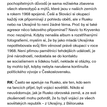
pochopitelných důvodů je sama režisérka zbavena
všech stereotypů a mýtů, které jsou v našich zemích
s rokem 1968 spojené. Češi a Slováci si okupaci
každý rok připomínají z pohledu oběti, ale v Rusku
nebo na Ukrajině to není žádné téma. Proč by si také
agresor něco takového připomínal? Navíc to Kryvenko
moc nezajímá. Kdyby nenašla album s rozstříhanými
fotografiemi, myslím si, že by jako mladá Ukrajinka
nepotřebovala svůj film věnovat právě okupaci v roce
1968. Není přímou pamětnicí tehdejších událostí, je
jiné národnosti, nedostala se do kontaktu
se socialismem s lidskou tváří, neklade si otázky, co
by mohlo být, kdyby nebyla narušena kontinuita
politického vývoje v Československu.
RK
: Často se apeluje na Rusko, ale ten, kdo sem
na tancích přijel, byli vojáci sovětští. Nikdo si
neuvědomuje, jak je Rusko obrovská země, a ze své
zkušenosti mohu potvrdit, že tu byli vojáci ze všech
sovětských republik – z Ukrajiny, z Běloruska