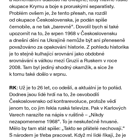
okupace Krymu a boje s proruskými separatisty.
Problém ovšem je, že tento přesah, na rozdíl
od okupace Československa, je podán spíše
černobíle, a ne tak „barevně“. Dovolil bych si také
upozornit na to, že srpen 1968 v Československu
a dnešní dění na Ukrajině nemůže být ani přeneseně
považováno za opakování historie. Z pohledu historika
je to stejně kulhající srovnání jako obdobné
srovnávání s válkou mezi Gruzií a Ruskem v roce
2008. Tam byl jediný shodný okamžik, a sice že
k tomu také došlo v srpnu.
RK
: Už je to 26 let, co odešli, a aktuální je to pořád.
Dodnes jsou lidé hrdí na to, že osvobodili
Československo od kontrarevoluce, protože vědí
jenom to, co jim řekla ruská televize. Pak v Karlových
Varech narazíte na nápis v ruštině – „Nikdy
nezapomeneme 1968“. To je neskutečně hnusné.
Mělo by tam stát spíše: „Takto se přátelé nechovají.“
S národem je třeba pracovat. Když mi lidé říkají, že je