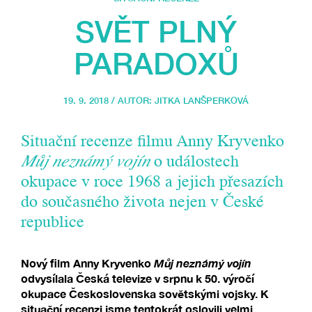
SVĚT PLNÝ
PARADOXŮ
19. 9. 2018 / AUTOR:
JITKA LANŠPERKOVÁ
Situační recenze filmu Anny Kryvenko
Můj neznámý vojín
o událostech
okupace v roce 1968 a jejich přesazích
do současného života nejen v České
republice
Nový film Anny Kryvenko
Můj neznámý vojín
odvysílala Česká televize v srpnu k 50. výročí
okupace Československa sovětskými vojsky. K
situační recenzi jsme tentokrát oslovili velmi