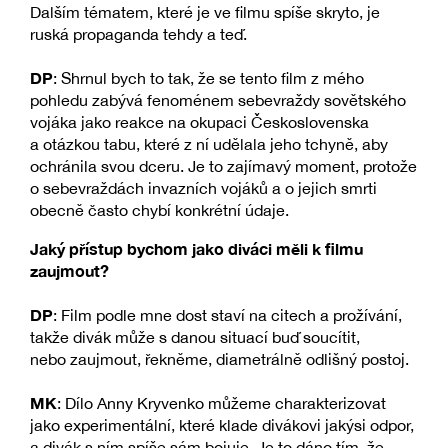
Dalším tématem, které je ve filmu spíše skryto, je
ruská propaganda tehdy a teď.
DP
: Shrnul bych to tak, že se tento film z mého
pohledu zabývá fenoménem sebevraždy sovětského
vojáka jako reakce na okupaci Československa
a otázkou tabu, které z ní udělala jeho tchyně, aby
ochránila svou dceru. Je to zajímavý moment, protože
o sebevraždách invazních vojáků a o jejich smrti
obecně často chybí konkrétní údaje.
Jaký přístup bychom jako diváci měli k filmu
zaujmout?
DP
: Film podle mne dost staví na citech a prožívání,
takže divák může s danou situací buď soucítit,
nebo zaujmout, řekněme, diametrálně odlišný postoj.
MK
: Dílo Anny Kryvenko můžeme charakterizovat
jako experimentální, které klade divákovi jakýsi odpor,
a divák s ním spíše sám bojuje. Je to dáno tím, že