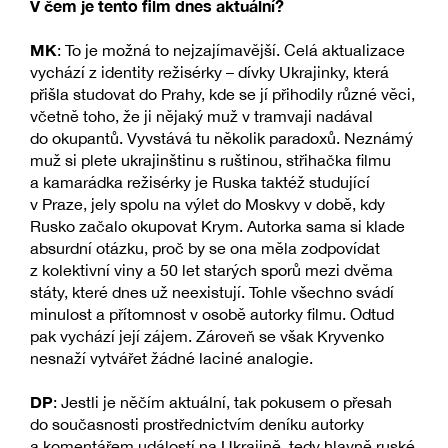
V čem je tento film dnes aktuální?
MK
: To je možná to nejzajímavější. Celá aktualizace
vychází z identity režisérky – dívky Ukrajinky, která
přišla studovat do Prahy, kde se jí přihodily různé věci,
včetně toho, že ji nějaký muž v tramvaji nadával
do okupantů. Vyvstává tu několik paradoxů. Neznámý
muž si plete ukrajinštinu s ruštinou, střihačka filmu
a kamarádka režisérky je Ruska taktéž studující
v Praze, jely spolu na výlet do Moskvy v době, kdy
Rusko začalo okupovat Krym. Autorka sama si klade
absurdní otázku, proč by se ona měla zodpovídat
z kolektivní viny a 50 let starých sporů mezi dvěma
státy, které dnes už neexistují. Tohle všechno svádí
minulost a přítomnost v osobě autorky filmu. Odtud
pak vychází její zájem. Zároveň se však Kryvenko
nesnaží vytvářet žádné laciné analogie.
DP
: Jestli je něčím aktuální, tak pokusem o přesah
do současnosti prostřednictvím deníku autorky
a komentářem událostí na Ukrajině, tedy hlavně ruské