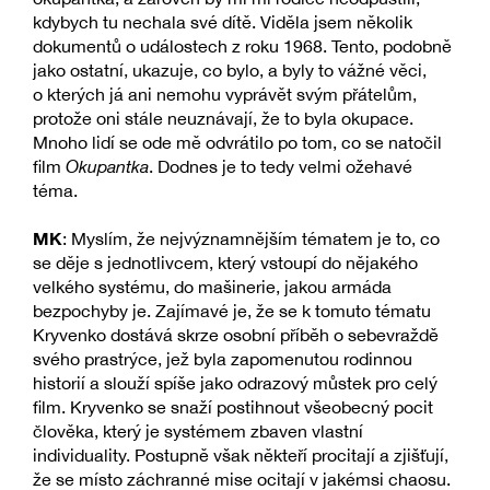
kdybych tu nechala své dítě. Viděla jsem několik
dokumentů o událostech z roku 1968. Tento, podobně
jako ostatní, ukazuje, co bylo, a byly to vážné věci,
o kterých já ani nemohu vyprávět svým přátelům,
protože oni stále neuznávají, že to byla okupace.
Mnoho lidí se ode mě odvrátilo po tom, co se natočil
film
Okupantka
. Dodnes je to tedy velmi ožehavé
téma.
MK
: Myslím, že nejvýznamnějším tématem je to, co
se děje s jednotlivcem, který vstoupí do nějakého
velkého systému, do mašinerie, jakou armáda
bezpochyby je. Zajímavé je, že se k tomuto tématu
Kryvenko dostává skrze osobní příběh o sebevraždě
svého prastrýce, jež byla zapomenutou rodinnou
historií a slouží spíše jako odrazový můstek pro celý
film. Kryvenko se snaží postihnout všeobecný pocit
člověka, který je systémem zbaven vlastní
individuality. Postupně však někteří procitají a zjišťují,
že se místo záchranné mise ocitají v jakémsi chaosu.