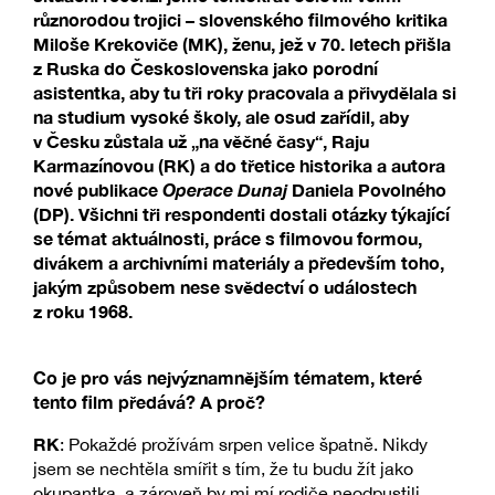
různorodou trojici – slovenského filmového kritika
Miloše Krekoviče (MK), ženu, jež v 70. letech přišla
z Ruska do Československa jako porodní
asistentka, aby tu tři roky pracovala a přivydělala si
na studium vysoké školy, ale osud zařídil, aby
v Česku zůstala už „na věčné časy“, Raju
Karmazínovou (RK) a do třetice historika a autora
nové publikace
Operace Dunaj
Daniela Povolného
(DP). Všichni tři respondenti dostali otázky týkající
se témat aktuálnosti, práce s filmovou formou,
divákem a archivními materiály a především toho,
jakým způsobem nese svědectví o událostech
z roku 1968.
Co je pro vás nejvýznamnějším tématem, které
tento film předává? A proč?
RK
: Pokaždé prožívám srpen velice špatně. Nikdy
jsem se nechtěla smířit s tím, že tu budu žít jako
okupantka, a zároveň by mi mí rodiče neodpustili,