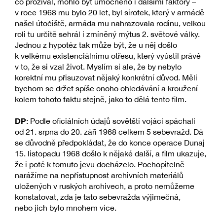
co prožíval, mohlo být umocněno i dalšími faktory –
v roce 1968 mu bylo 20 let, byl sirotek, který v armádě
našel útočiště, armáda mu nahrazovala rodinu, velkou
roli tu určitě sehrál i zmíněný mýtus 2. světové války.
Jednou z hypotéz tak může být, že u něj došlo
k velkému existenciálnímu otřesu, který vyústil právě
v to, že si vzal život. Myslím si ale, že by nebylo
korektní mu přisuzovat nějaký konkrétní důvod. Měli
bychom se držet spíše onoho ohledávání a kroužení
kolem tohoto faktu stejně, jako to dělá tento film.
DP
: Podle oficiálních údajů sovětští vojáci spáchali
od 21. srpna do 20. září 1968 celkem 5 sebevražd. Dá
se důvodně předpokládat, že do konce operace Dunaj
15. listopadu 1968 došlo k nějaké další, a film ukazuje,
že i poté k tomuto jevu docházelo. Pochopitelně
narážíme na nepřístupnost archivních materiálů
uložených v ruských archivech, a proto nemůžeme
konstatovat, zda je tato sebevražda výjimečná,
nebo jich bylo mnohem více.