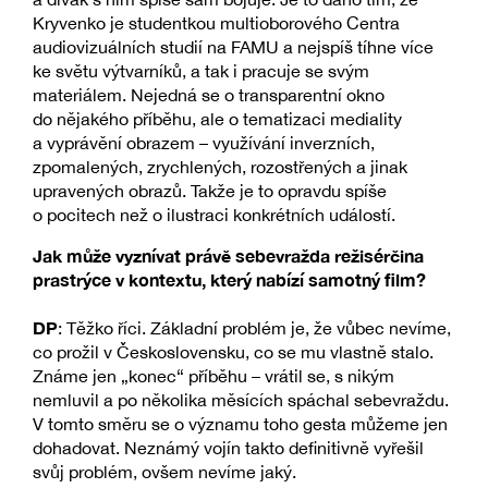
Kryvenko je studentkou multioborového Centra
audiovizuálních studií na FAMU a nejspíš tíhne více
ke světu výtvarníků, a tak i pracuje se svým
materiálem. Nejedná se o transparentní okno
do nějakého příběhu, ale o tematizaci mediality
a vyprávění obrazem – využívání inverzních,
zpomalených, zrychlených, rozostřených a jinak
upravených obrazů. Takže je to opravdu spíše
o pocitech než o ilustraci konkrétních událostí.
Jak může vyznívat právě sebevražda režisérčina
prastrýce v kontextu, který nabízí samotný film?
DP
: Těžko říci. Základní problém je, že vůbec nevíme,
co prožil v Československu, co se mu vlastně stalo.
Známe jen „konec“ příběhu – vrátil se, s nikým
nemluvil a po několika měsících spáchal sebevraždu.
V tomto směru se o významu toho gesta můžeme jen
dohadovat. Neznámý vojín takto definitivně vyřešil
svůj problém, ovšem nevíme jaký.