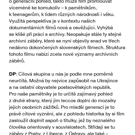
o generační pohled, takto může film promlouvat
víceméně ke komukoliv – k pamětníkům,
k teenagerům, k lidem různých národností i věku.
Využitá perspektiva je v kontextu našich
dokumentárních filmů nová a osvěžující. Vyhýbá
se klišé při práci s archivy. Neopakuje stále ty stejné
archivní záběry, které se nyní objevily snad ve třech
nedávno dokončených slovenských filmech. Struktura
tohoto filmu nabízí zcela nové významy archivních
záběrů.
DP
: Cílová skupina u nás je podle mne poměrně
neurčitá. Možná by nejvíce zapůsobil na Ukrajince
a na ostatní obyvatele postsovětských republik.
Pro naše pamětníky je to určitě zajímavý pohled
z druhé strany, který jim leccos doplní do mozaiky
jejich osobních zážitků. Pro mladší generaci je to
právě citové vyznění, ale z pohledu historika by si film
zasloužil doplnit aspoň o titulky, jež by neznalého
člověka orientovaly v souvislostech. Střídají se tu
záběry z Prahy, z Liberce, z Ostravy, ale také –