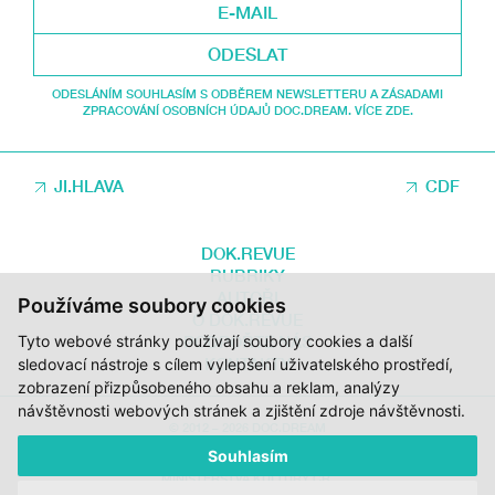
ODESLAT
ODESLÁNÍM SOUHLASÍM S ODBĚREM NEWSLETTERU A ZÁSADAMI
ZPRACOVÁNÍ OSOBNÍCH ÚDAJŮ DOC.DREAM. VÍCE ZDE.
JI.HLAVA
CDF
DOK.REVUE
RUBRIKY
AUTOŘI
Používáme soubory cookies
O DOK.REVUE
Tyto webové stránky používají soubory cookies a další
PODPOŘTE NÁS
KONTAKTY
sledovací nástroje s cílem vylepšení uživatelského prostředí,
zobrazení přizpůsobeného obsahu a reklam, analýzy
návštěvnosti webových stránek a zjištění zdroje návštěvnosti.
© 2012 – 2026 DOC.DREAM
Souhlasím
ZA PODPORY STÁTNÍHO FONDU KINEMATOGRAFIE, KRAJE VYSOČINA A
MINISTERSTVA KULTURY ČR.