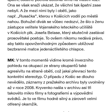
Ona se však snaží ukázat, že všichni tak špatní zase
nebyli. A že mezi nimi byly i oběti, jako
např. „Rusačka“, kterou v Košicích vodili po městě
nahou. Bohužel divák se vůbec nedozví, že šlo o ženu
zástupce velitele Vojenského leteckého učiliště
v Košicích plk. Josefa Belase, který skutečně zastával
prosovětské postoje. To ovšem nikomu nedává právo,
aby takto opovrženíhodným způsobem ubližoval
bezbranné matce jedenáctiletého chlapce.
MK
: V tomto momentě vidíme kromě inverzního
pohledu na okupaci ze strany okupantů také
agresivitu na straně obětí, což jaksi převrací tento
konkrétní stereotyp. O případu z Košic se dlouho
nevědělo, záznamy z pražského archivu byly uvolněny
až v roce 2008. Kryvenko našla v archivu asi tři
takovéto mikro filmy s fotografiemi a výpověďmi
svědků. Je to ve filmu hodně silný a zároveň velmi
otřesný okamžik.