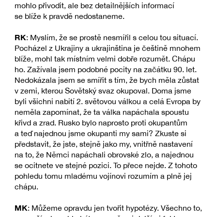
mohlo přivodit, ale bez detailnějších informací
se blíže k pravdě nedostaneme.
RK
: Myslím, že se prostě nesmířil s celou tou situací.
Pocházel z Ukrajiny a ukrajinština je češtině mnohem
blíže, mohl tak místním velmi dobře rozumět. Chápu
ho. Zažívala jsem podobné pocity na začátku 90. let.
Nedokázala jsem se smířit s tím, že bych měla zůstat
v zemi, kterou Sovětský svaz okupoval. Doma jsme
byli všichni nabití 2. světovou válkou a celá Evropa by
neměla zapomínat, že ta válka napáchala spoustu
křivd a zrad. Rusko bylo naprosto proti okupantům
a teď najednou jsme okupanti my sami? Zkuste si
představit, že jste, stejně jako my, vnitřně nastavení
na to, že Němci napáchali obrovské zlo, a najednou
se ocitnete ve stejné pozici. To přece nejde. Z tohoto
pohledu tomu mladému vojínovi rozumím a plně jej
chápu.
MK
: Můžeme opravdu jen tvořit hypotézy. Všechno to,