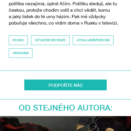
politika nezajímá, úplně řičím. Politiku sleduji, ale tu
českou, protože chodím volit a chci vědět, komu
a jaký lístek do té urny házím. Pak mě vždycky
pobuřuje všechno, co vidím doma v Rusku v televizi.
RUSKO
SITUAČNÍ RECENZE
JITKA LANŠPERKOVÁ
UKRAJINA
PODPOŘTE NÁS
OD STEJNÉHO AUTORA: