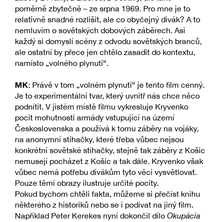
poměrně zbytečně – ze srpna 1969. Pro mne je to
relativně snadné rozlišit, ale co obyčejný divák? A to
nemluvím o sovětských dobových záběrech. Asi
každý si domyslí scény z odvodu sovětských branců,
ale ostatní by přece jen chtělo zasadit do kontextu,
namísto „volného plynutí“.
MK
: Právě v tom „volném plynutí“ je tento film cenný.
Je to experimentální tvar, který uvnitř nás chce něco
podnítit. V jistém místě filmu vykresluje Kryvenko
pocit mohutnosti armády vstupující na území
Československa a používá k tomu záběry na vojáky,
na anonymní stíhačky, které třeba vůbec nejsou
konkrétní sovětské stíhačky, stejně tak záběry z Košic
nemusejí pocházet z Košic a tak dále. Kryvenko však
vůbec nemá potřebu divákům tyto věci vysvětlovat.
Pouze těmi obrazy ilustruje určité pocity.
Pokud bychom chtěli fakta, můžeme si přečíst knihu
některého z historiků nebo se i podívat na jiný film.
Například Peter Kerekes nyní dokončil dílo
Okupácia