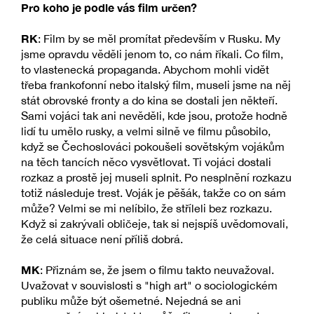
Pro koho je podle vás film určen?
RK
: Film by se měl promítat především v Rusku. My
jsme opravdu věděli jenom to, co nám říkali. Co film,
to vlastenecká propaganda. Abychom mohli vidět
třeba frankofonní nebo italský film, museli jsme na něj
stát obrovské fronty a do kina se dostali jen někteří.
Sami vojáci tak ani nevěděli, kde jsou, protože hodně
lidí tu umělo rusky, a velmi silně ve filmu působilo,
když se Čechoslováci pokoušeli sovětským vojákům
na těch tancích něco vysvětlovat. Ti vojáci dostali
rozkaz a prostě jej museli splnit. Po nesplnění rozkazu
totiž následuje trest. Voják je pěšák, takže co on sám
může? Velmi se mi nelíbilo, že stříleli bez rozkazu.
Když si zakrývali obličeje, tak si nejspíš uvědomovali,
že celá situace není příliš dobrá.
MK
: Přiznám se, že jsem o filmu takto neuvažoval.
Uvažovat v souvislosti s "high art" o sociologickém
publiku může být ošemetné. Nejedná se ani