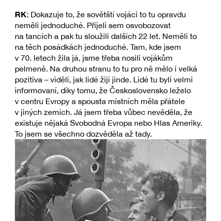
RK
: Dokazuje to, že sovětští vojáci to tu opravdu
neměli jednoduché. Přijeli sem osvobozovat
na tancích a pak tu sloužili dalších 22 let. Neměli to
na těch posádkách jednoduché. Tam, kde jsem
v 70. letech žila já, jsme třeba nosili vojákům
pelmeně. Na druhou stranu to tu pro ně mělo i velká
pozitiva – viděli, jak lidé žijí jinde. Lidé tu byli velmi
informovaní, díky tomu, že Československo leželo
v centru Evropy a spousta místních měla přátele
v jiných zemích. Já jsem třeba vůbec nevěděla, že
existuje nějaká Svobodná Evropa nebo Hlas Ameriky.
To jsem se všechno dozvěděla až tady.