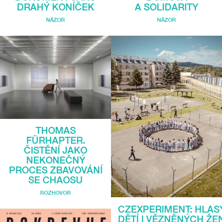
DRAHÝ KONÍČEK
A SOLIDARITY
NÁZOR
NÁZOR
THOMAS
FÜRHAPTER.
ČISTĚNÍ JAKO
NEKONEČNÝ
PROCES ZBAVOVÁNÍ
SE CHAOSU
ROZHOVOR
CZEXPERIMENT: HLAS
DĚTÍ I VĚZNĚNÝCH ŽE