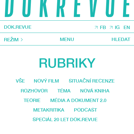
DOK.REVUE
FB
IG
EN
MENU
HLEDAT
REŽIM
RUBRIKY
VŠE
NOVÝ FILM
SITUAČNÍ RECENZE
ROZHOVOR
TÉMA
NOVÁ KNIHA
TEORIE
MÉDIA A DOKUMENT 2.0
METAKRITIKA
PODCAST
SPECIÁL 20 LET DOK.REVUE