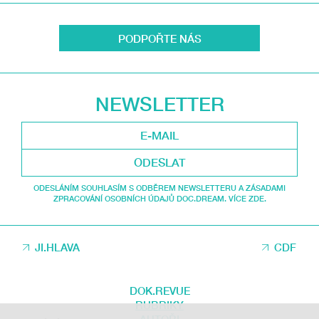
PODPOŘTE NÁS
NEWSLETTER
ODESLAT
ODESLÁNÍM SOUHLASÍM S ODBĚREM NEWSLETTERU A ZÁSADAMI
ZPRACOVÁNÍ OSOBNÍCH ÚDAJŮ DOC.DREAM. VÍCE ZDE.
JI.HLAVA
CDF
DOK.REVUE
RUBRIKY
AUTOŘI