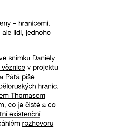
eny – hranicemi,
ale lidi, jednoho
ve snímku Daniely
 věznice
v projektu
ia Pátá píše
běloruských hranic.
zofem Thomasem
m, co je čisté a co
stní existenční
zsáhlém
rozhovoru