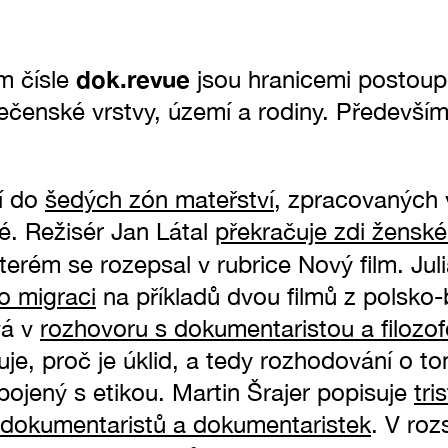
dok.revue
m čísle
jsou hranicemi postoup
lečenské vrstvy, území a rodiny. Především 
ří do
šedých zón mateřství
, zpracovaných 
. Režisér Jan Látal
překračuje zdi ženské
kterém se rozepsal v rubrice Nový film. Jul
o migraci
na příkladů dvou filmů z polsko-
vá v
rozhovoru s dokumentaristou a filo
je, proč je úklid, a tedy rozhodování o to
pojený s etikou. Martin Šrajer popisuje
tri
dokumentaristů a dokumentaristek
. V ro