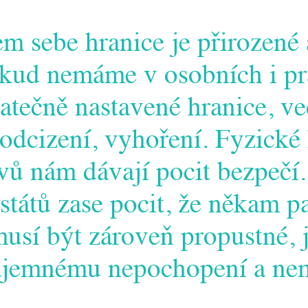
em sebe hranice je přirozené
okud nemáme v osobních i p
tatečně nastavené hranice, ve
 odcizení, vyhoření. Fyzické
ů nám dávají pocit bezpečí.
 států zase pocit, že někam p
musí být zároveň propustné, 
zájemnému nepochopení a ne