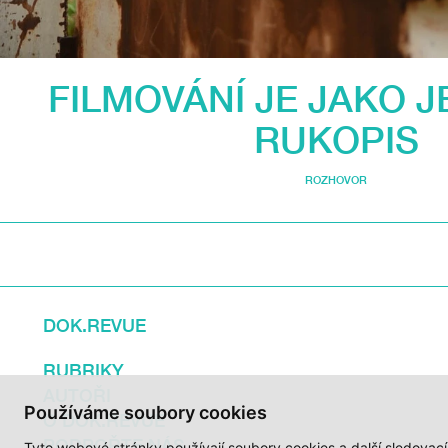
FILMOVÁNÍ JE JAKO 
RUKOPIS
ROZHOVOR
DOK.REVUE
RUBRIKY
AUTOŘI
Používáme soubory cookies
O DOK.REVUE
PODPOŘTE NÁS
Tyto webové stránky používají soubory cookies a další sledovac