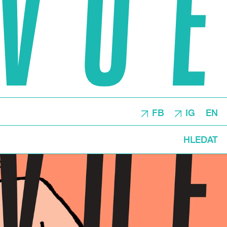
FB
IG
EN
HLEDAT