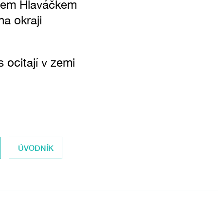
em Hlaváčkem
a okraji
 ocitají v zemi
ÚVODNÍK