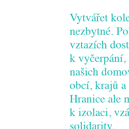
Vytvářet kol
nezbytné. P
vztazích dos
k vyčerpání,
našich domov
obcí, krajů a
Hranice ale 
k izolaci, v
solidarity.