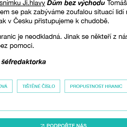
Dům bez východu
snímku Ji.hlavy
Tomáš
m se pak zabýváme zoufalou situací lidí n
 jak v Česku přistupujeme k chudobě.
ranic je neodkladná. Jinak se někteří z nás
bez pomoci.
 šéfredaktorka
OVÁ
TIŠTĚNÉ ČÍSLO
PROPUSTNOST HRANIC
PODPOŘTE NÁS