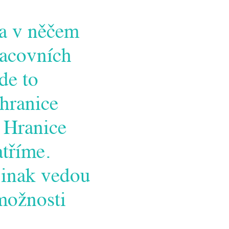
 a v něčem
racovních
de to
 hranice
 Hranice
atříme.
jinak vedou
možnosti