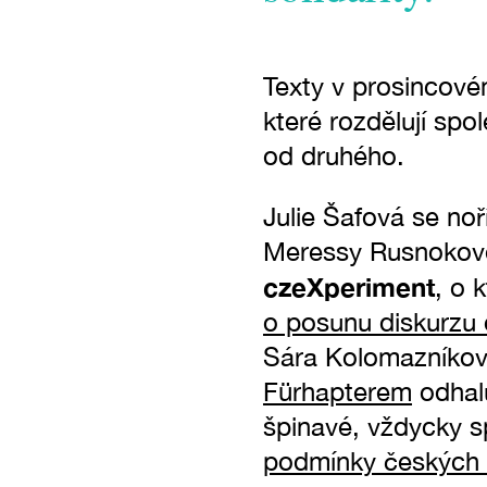
Texty v prosincové
které rozdělují spo
od druhého.
Julie Šafová se no
Meressy Rusnokové
czeXperiment
, o 
o posunu diskurzu 
Sára Kolomazníko
Fürhapterem
odhalu
špinavé, vždycky s
podmínky českých 