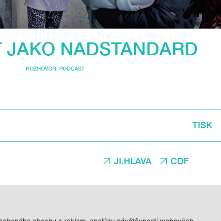
T JAKO NADSTANDARD
ROZHOVOR
,
PODCAST
TISK
JI.HLAVA
CDF
způsobeného obsahu a reklam, analýzy návštěvnosti webových