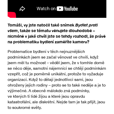
Tomáši, vy jste natočil také snímek
Bydlet proti
všem
, takže se tématu věnujete dlouhodobě –
nicméně v jaké chvíli jste se tehdy rozhodl, že právě
na problematiku bydlení zaměříte kameru?
Problematice bydlení v těch nejnuznějších
podmínkách jsem se začal věnovat ve chvíli, když
jsem měl tu možnost – věděl jsem, že v tomhle domě
se něco děje, samotní nájemníci se chtějí podmínkám
vzepřít, což je poměrně unikátní, protože to vyžaduje
organizaci. Když to dělají jednotlivci sami, jsou
ohroženy jejich rodiny – proto se to také neděje a je to
výjimečné. A obecně málokdo zná podmínky,
ve kterých ti lidé žijou a které jsou opravdu
katastrofální, ale diskrétní. Nejde tam je tak přijít, jsou
to soukromé světy.