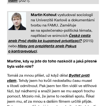
všem
(2021).
Martin Kohout
vystudoval sociologii
na Univerzitě Karlově a dokumentární
tvorbu na FAMU. Zaměřuje
se na společensko-politická témata,
Česká cesta
například ve snímcích
aneb Proč došlo ke kuponové privatizaci?
(2015)
Hlasy pro prezidenta aneb Pokus
nebo
o kontrarevoluci
.
Martine, kdy vy jste do toho naskočil a jaká přesně
byla vaše role?
Bydlet proti
Tomáš za mnou přišel, už když dělal
všem
. Tehdy jsem ho kvůli nedostatku času musel
s lítostí odmítnout. Pak jsem ten film viděl ve střihové
fázi, byl nádherný a snažil jsem se mu aspoň trochu
pomoct. Mrzelo mě, že jsme to nedělali spolu. Říkal
jsem mu, ať za mnou s dalším filmem určitě přijde.