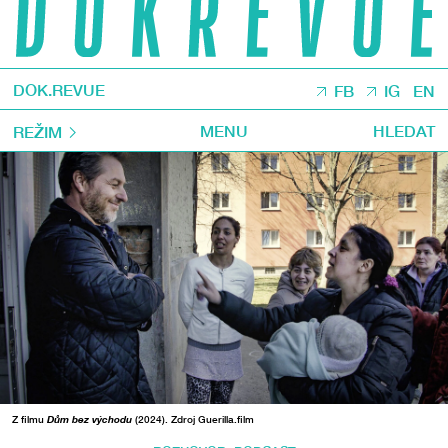
DOK.REVUE
FB
IG
EN
MENU
HLEDAT
REŽIM
Z filmu
Dům bez východu
(2024). Zdroj Guerilla.film