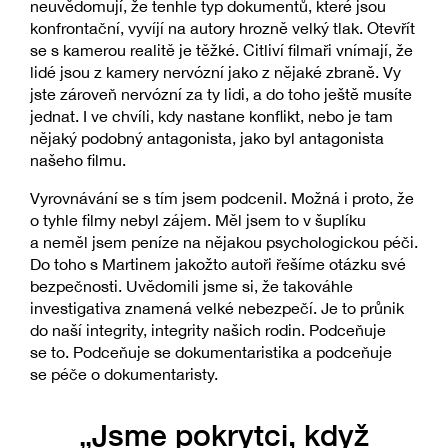
neuvědomují, že tenhle typ dokumentů, které jsou
konfrontační, vyvíjí na autory hrozně velký tlak. Otevřít
se s kamerou realitě je těžké. Citliví filmaři vnímají, že
lidé jsou z kamery nervózní jako z nějaké zbraně. Vy
jste zároveň nervózní za ty lidi, a do toho ještě musíte
jednat. I ve chvíli, kdy nastane konflikt, nebo je tam
nějaký podobný antagonista, jako byl antagonista
našeho filmu.
Vyrovnávání se s tím jsem podcenil. Možná i proto, že
o tyhle filmy nebyl zájem. Měl jsem to v šuplíku
a neměl jsem peníze na nějakou psychologickou péči.
Do toho s Martinem jakožto autoři řešíme otázku své
bezpečnosti. Uvědomili jsme si, že takováhle
investigativa znamená velké nebezpečí. Je to průnik
do naší integrity, integrity našich rodin. Podceňuje
se to. Podceňuje se dokumentaristika a podceňuje
se péče o dokumentaristy.
„Jsme pokrytci, když