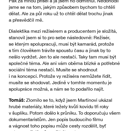
Pak za mnou přišel a já jsem ho odmítnul. Nedohodli
jsme se na tom, jakým způsobem bychom to chtěli
dělat. Ale za půl roku už to chtěl dělat trochu jinak
a přesvědčil mě.
Dialektika mezi režisérem a producentem je složitá,
stanovil jsem si to pro sebe následovně: Režisér,
se kterým spolupracuji, musí být kamarád, protože
s tím člověkem trávíte spoustu času a jinak by to
nešlo vydržet. Jen to ale nestačí. Taky tam musí být
společné téma. Ale ani vám oběma blízké a potřebné
sociální téma nestačí. Musíte se shodnout
i na koncepci. Protože vy režiséra nemůžete řídit,
musíte se shodovat. Jedině v tomhle momentu je
spolupráce možná, a nám se to podařilo najít.
Tomáš:
Zlomilo se to, když jsem Martinovi ukázal
hrubé materiály, které ležely kvůli kovidu tři roky
v šuplíku. Potom došlo k průniku. To doporučuju všem
dokumentaristům. Jen popis budoucího filmu
a vágnost toho popisu může cesty rozdělit, byť