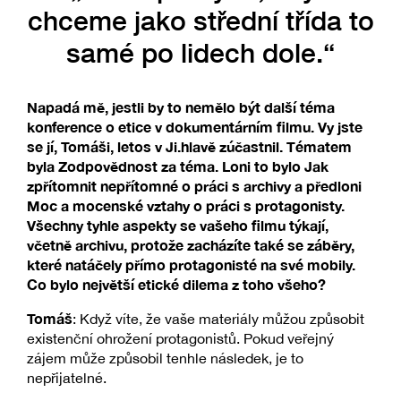
chceme jako střední třída to
samé po lidech dole.“
Napadá mě, jestli by to nemělo být další téma
konference o etice v dokumentárním filmu. Vy jste
se jí, Tomáši, letos v Ji.hlavě zúčastnil. Tématem
byla Zodpovědnost za téma. Loni to bylo Jak
zpřítomnit nepřítomné o práci s archivy a předloni
Moc a mocenské vztahy o práci s protagonisty.
Všechny tyhle aspekty se vašeho filmu týkají,
včetně archivu, protože zacházíte také se záběry,
které natáčely přímo protagonisté na své mobily.
Co bylo největší etické dilema z toho všeho?
Tomáš
: Když víte, že vaše materiály můžou způsobit
existenční ohrožení protagonistů. Pokud veřejný
zájem může způsobil tenhle následek, je to
nepřijatelné.