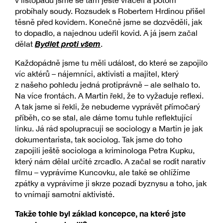
v listopadu jsme se tam ještě vraceli a potom
probíhaly soudy. Rozsudek s Robertem Hrdinou přišel
těsně před kovidem. Konečně jsme se dozvěděli, jak
to dopadlo, a najednou udeřil kovid. A já jsem začal
Bydlet proti všem
dělat
.
Každopádně jsme tu měli událost, do které se zapojilo
víc aktérů – nájemníci, aktivisti a majitel, který
z našeho pohledu jedná protiprávně – ale selhalo to.
Na více frontách. A Martin řekl, že to vyžaduje reflexi.
A tak jsme si řekli, že nebudeme vyprávět přímočarý
příběh, co se stal, ale dáme tomu tuhle reflektující
linku. Já rád spolupracuji se sociology a Martin je jak
dokumentarista, tak sociolog. Tak jsme do toho
zapojili ještě sociologa a kriminologa Petra Kupku,
který nám dělal určité zrcadlo. A začal se rodit narativ
filmu – vyprávíme Kuncovku, ale také se ohlížíme
zpátky a vyprávíme ji skrze pozadí byznysu a toho, jak
to vnímají samotní aktivisté.
Takže tohle byl základ koncepce, na které jste