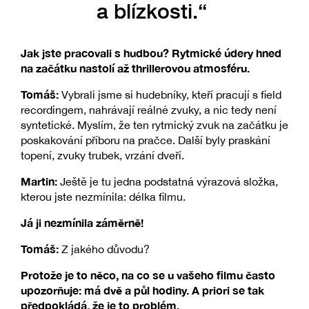
a blízkosti.“
Jak jste pracovali s hudbou? Rytmické údery hned
na začátku nastolí až thrillerovou atmosféru.
Tomáš:
Vybrali jsme si hudebníky, kteří pracují s field
recordingem, nahrávají reálné zvuky, a nic tedy není
syntetické. Myslím, že ten rytmický zvuk na začátku je
poskakování příboru na pračce. Další byly praskání
topení, zvuky trubek, vrzání dveří.
Martin:
Ještě je tu jedna podstatná výrazová složka,
kterou jste nezmínila: délka filmu.
Já ji nezmínila záměrně!
Tomáš:
Z jakého důvodu?
Protože je to něco, na co se u vašeho filmu často
upozorňuje: má dvě a půl hodiny. A priori se tak
předpokládá, že je
to problém.