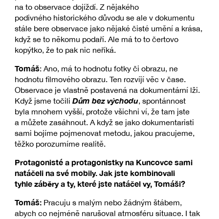
na to observace dojíždí. Z nějakého
podivného historického důvodu se ale v dokumentu
stále bere observace jako nějaké čisté umění a krása,
když se to někomu podaří. Ale má to to čertovo
kopýtko, že to pak nic neříká.
Tomáš
: Ano, má to hodnotu fotky či obrazu, ne
hodnotu filmového obrazu. Ten rozvíjí věc v čase.
Observace je vlastně postavená na dokumentární lži.
Dům bez východu
Když jsme točili
, spontánnost
byla mnohem vyšší, protože všichni ví, že tam jste
a můžete zasáhnout. A když se jako dokumentaristi
sami bojíme pojmenovat metodu, jakou pracujeme,
těžko porozumíme realitě.
Protagonisté a protagonistky na Kuncovce sami
natáčeli na své mobily. Jak jste kombinovali
tyhle záběry a ty, které jste natáčel vy, Tomáši?
Tomáš:
Pracuju s malým nebo žádným štábem,
abych co nejméně narušoval atmosféru situace. I tak