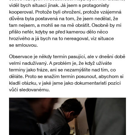
viděl bych situaci jinak. Já jsem s protagonisty
kooperoval. Protože byli ohrožení, protože vzájemná
důvěra byla postavená na tom, že jsem nedělal, že
tam nejsem, a mohli se na mě obrátit. Osobně by mi
přišlo nefér, kdyby se před kamerou dělo něco
hrozivého a já bych na to nereagoval, viz situace
se smlouvou.
Observace je někdy termín pasující, ale v dnešní době
velmi nadužívaný. A problém je, že když užíváte
termíny jako fráze, ani se nezamýšlíte nad tím, co
děláte. Proto se snažím termín posunout, abychom si
kladli otázku, v jaké jsme jako dokumentaristi pozici
vůči sledovanému.