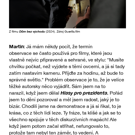
Z filmu
Dům bez východu
(2024). Zdroj Guerilla.film
Martin
: Já mám někdy pocit, že termín
observace se často používá pro filmy, které jsou
vlastně nejvíc připravené a sehrané, ve stylu: "Musíte
chvilku počkat, než vyjdete s těmi ovcemi, a já si tady
zatím nastavím kameru. Přijďte za hodinu, až bude to
správné světlo." Problém observace je to, že je velice
těžké autorsky něco vyjádřit. Sám jsem na to
Hlasy pro prezidenta.
narazil, když jsem dělal
Pořád
jsem to dění pozoroval a měl jsem radost, jaký je to
bizár. Chodili jsme na demonstrace a já si říkal, to je
krása, co z těch lidí leze. Ty fráze, ta klišé a jak se to
všechno spojuje v těch diskurzivních mapách! Ale
když jsem potom začal stříhat, nefungovalo to,
protože tam nebyl ten záměr, to vedení. A