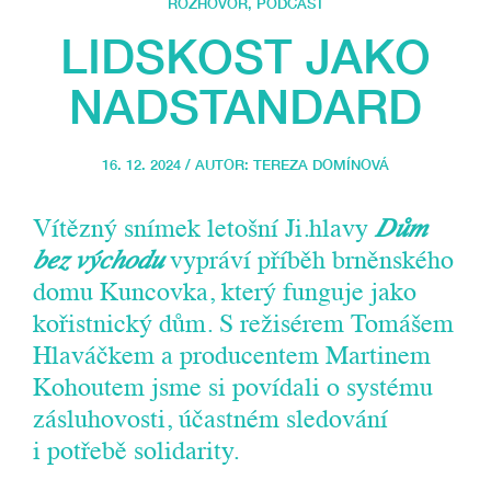
ROZHOVOR
,
PODCAST
LIDSKOST JAKO
NADSTANDARD
16. 12. 2024 / AUTOR:
TEREZA DOMÍNOVÁ
Vítězný snímek letošní Ji.hlavy
Dům
bez východu
vypráví příběh brněnského
domu Kuncovka, který funguje jako
kořistnický dům. S režisérem Tomášem
Hlaváčkem a producentem Martinem
Kohoutem jsme si povídali o systému
zásluhovosti, účastném sledování
i potřebě solidarity.