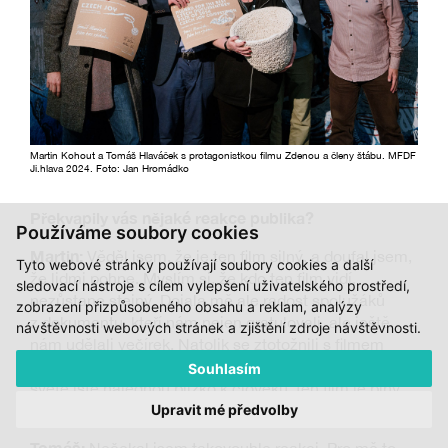
Martin Kohout a Tomáš Hlaváček s protagonistkou filmu Zdenou a členy štábu. MFDF
Ji.hlava 2024. Foto: Jan Hromádko
Překvapily vás nějaké reakce publika?
Používáme soubory cookies
Martin:
Věděl jsem, že je ten film silný, a doufal jsem,
Tyto webové stránky používají soubory cookies a další
že lidmi pohne. Myslím si, že kdo ten film vidí,
sledovací nástroje s cílem vylepšení uživatelského prostředí,
nezůstane stejný. Dojala mě ale radost spolužáků
zobrazení přizpůsobeného obsahu a reklam, analýzy
z dokumentu, kteří nám nejen gratulovali, ale ještě
návštěvnosti webových stránek a zjištění zdroje návštěvnosti.
nám udělali večírek. Natolik se ztotožnili s filmem
a jeho hodnotami, lidskostí. V tomhle odcizeném
Souhlasím
světě jste najednou blízko k člověku, ten film je plný
Upravit mé předvolby
empatie. A to je asi něco, co podvědomě lidem chybí.
Tomáš: