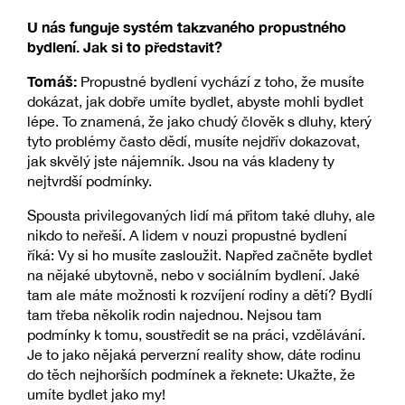
U nás funguje systém takzvaného propustného
bydlení. Jak si to představit?
Tomáš:
Propustné bydlení vychází z toho, že musíte
dokázat, jak dobře umíte bydlet, abyste mohli bydlet
lépe. To znamená, že jako chudý člověk s dluhy, který
tyto problémy často dědí, musíte nejdřív dokazovat,
jak skvělý jste nájemník. Jsou na vás kladeny ty
nejtvrdší podmínky.
Spousta privilegovaných lidí má přitom také dluhy, ale
nikdo to neřeší. A lidem v nouzi propustné bydlení
říká: Vy si ho musíte zasloužit. Napřed začněte bydlet
na nějaké ubytovně, nebo v sociálním bydlení. Jaké
tam ale máte možnosti k rozvíjení rodiny a dětí? Bydlí
tam třeba několik rodin najednou. Nejsou tam
podmínky k tomu, soustředit se na práci, vzdělávání.
Je to jako nějaká perverzní reality show, dáte rodinu
do těch nejhorších podmínek a řeknete: Ukažte, že
umíte bydlet jako my!