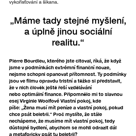
vykořisťování a šikana.
„Máme tady stejné myšlení,
a úplně jinou sociální
realitu.“
Pierre Bourdieu, kterého jste citoval, říká, že když
jsme v podmínkách extrémní finanční nouze,
nejsme schopni opanovat přítomnost. Ty podmínky
jsou ve filmu opravdu tristní a těžko si představit,
že v nich člověk ještě řeší vzdělávání
nebo optimální finance. Připomnělo mi to slavnou
esej Virginie Woolfové Vlastní pokoj, kde
píše: „Žena musí mít peníze a vlastní pokoj, pokud
chce psát beletrii.“ Proč myslíte, že stále
nechápeme, že musíme mít vlastní pokoj, tedy
důstojné bydlení, abychom se mohli odrazit dál
a metaforicky psát tu beletrii?