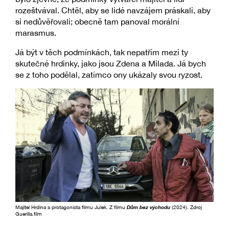
rozeštvával. Chtěl, aby se lidé navzájem práskali, aby
si nedůvěřovali; obecně tam panoval morální
marasmus.
Já být v těch podmínkách, tak nepatřím mezi ty
skutečné hrdinky, jako jsou Zdena a Milada. Já bych
se z toho podělal, zatímco ony ukázaly svou ryzost.
Majitel Hrdina a protagonista filmu Julek. Z filmu
Dům bez východu
(2024). Zdroj
Guerilla.film