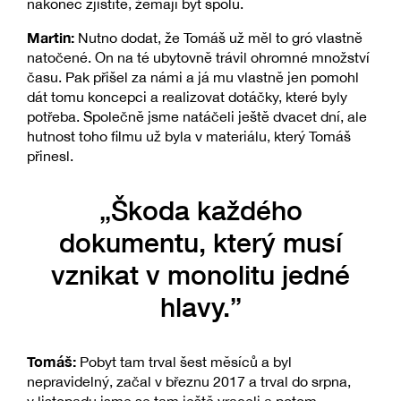
nakonec zjistíte, žemají být spolu.
Martin:
Nutno dodat, že Tomáš už měl to gró vlastně
natočené. On na té ubytovně trávil ohromné množství
času. Pak přišel za námi a já mu vlastně jen pomohl
dát tomu koncepci a realizovat dotáčky, které byly
potřeba. Společně jsme natáčeli ještě dvacet dní, ale
hutnost toho filmu už byla v materiálu, který Tomáš
přinesl.
„Škoda každého
dokumentu, který musí
vznikat v monolitu jedné
hlavy.”
Tomáš:
Pobyt tam trval šest měsíců a byl
nepravidelný, začal v březnu 2017 a trval do srpna,