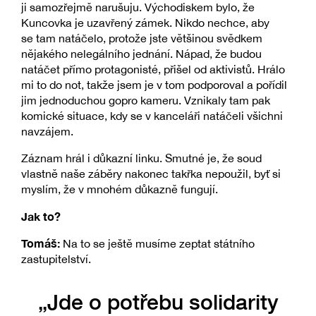
ji samozřejmě narušuju. Východiskem bylo, že
Kuncovka je uzavřený zámek. Nikdo nechce, aby
se tam natáčelo, protože jste většinou svědkem
nějakého nelegálního jednání. Nápad, že budou
natáčet přímo protagonisté, přišel od aktivistů. Hrálo
mi to do not, takže jsem je v tom podporoval a pořídil
jim jednoduchou gopro kameru. Vznikaly tam pak
komické situace, kdy se v kanceláři natáčeli všichni
navzájem.
Záznam hrál i důkazní linku. Smutné je, že soud
vlastně naše záběry nakonec takřka nepoužil, byť si
myslím, že v mnohém důkazně fungují.
Jak to?
Tomáš:
Na to se ještě musíme zeptat státního
zastupitelství.
„Jde o potřebu solidarity