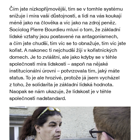
Čím jste nízkopříjmovější, tím se v tomhle systému
snižuje i míra vaší důstojnosti, a lidi na vás koukají
méně jako na člověka a víc jako na zdroj peněz.
Sociolog Pierre Bourdieu mluví o tom, že základní
lidské vztahy jsou postavené na antagonismech,
a čím jste chudší, tím víc se to obnažuje, tím víc jste
kořist. A nakonec ti nejchudší žijí v kořistnických
domech. Je to zvláštní, ale jako kdyby se v téhle
společnosti míra lidskosti – aspoň na nějaké
institucionální úrovni – potvrzovala tím, jaký máte
status. To je ale hrozivé, protože já jsem vycházel
z toho, že solidarita je základní lidská hodnota.
Naopak se nám ukazuje, že lidskost je v téhle
společnosti nadstandard.