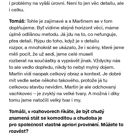
i problémy na vyšší úrovni. Není to jen věc detailu, ale
i celku.
Tomáš:
Tohle je zajímavé a s Martinem se v tom
doplňujeme. Byť vidíme stejně horizont věci, máme
úplně odlišnou metodu. Já jdu na to, co nefunguje,
přes detail. Rýpu do toho, když je v detailu
rozpor, a mnohokrát se ukázalo, že i scény, které jsme
měli pocit, že už sedí, jsme celé museli
rozberat na součástky a vyprávět jinak. Vždycky nás
to ale vedlo dopředu, nikdy to nebyl mylný dojem.
Martin vidí naopak celkový obraz a kontext. Je dobré
mít vedle sebe někoho takového, protože já tu
celkovou stavbu nevidím. Martin je ale odchovaný
vachkovec – je zvyklý na velké tvary. A možná i díky
tomu jsme natočili velký tvar i my.
Tomáši, v rozhovorech říkáte, že být chudý
znamená stát se komoditou a chudoba je
pro společnost vlastně apriori provinění. Můžete to
rozvést?