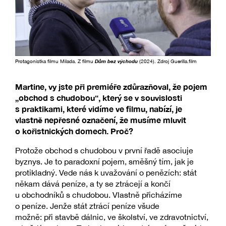
Protagonistka filmu Milada. Z filmu
Dům bez východu
(2024). Zdroj Guerilla.film
Martine, vy jste při premiéře zdůrazňoval, že pojem
„obchod s chudobou“, který se v souvislosti
s praktikami, které vidíme ve filmu, nabízí, je
vlastně nepřesné označení, že musíme mluvit
o kořistnických domech. Proč?
Protože obchod s chudobou v první řadě asociuje
byznys. Je to paradoxní pojem, směšný tím, jak je
protikladný. Vede nás k uvažování o penězích: stát
někam dává peníze, a ty se ztrácejí a končí
u obchodníků s chudobou. Vlastně přicházíme
o peníze. Jenže stát ztrácí peníze všude
možně: při stavbě dálnic, ve školství, ve zdravotnictví,