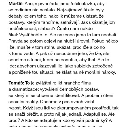
Martin
: Ano, v první řadě jsme řešili otázku, aby
se rodinám nic nestalo. Nejzajímavější ale byly
debaty kolem toho, nakolik můžeme ukázat, že
postavy, kterým fandíme, selhávají. Jak ukázat jejich
nedůslednost, slabost? Často nám někdo
říkal: Vystřihněte to. Ale nakonec jsme to tam nechali.
Pravda se potom objeví na hlubší úrovni. Pokud někdo
lže, musíte v tom střihu ukázat, proč lže a co ho
k tomu vede. A pak už nesoudíme jeho, že lže, ale
soudíme situaci, která ho donutila, aby lhal. A o to
jde: abychom ukazovali lidi jako subjekty zotročené
a ponížené tou situací, ne klást na ně morální nároky.
Tomáš:
To je zvláštní relikt hraného filmu
a dramatizace: vytváření černobílých postav,
se kterými se chceme identifikovat. A problém čtení
sociální reality. Chceme v postavách vidět
ryzost. Když jsou lidi ve zkorumpovaném prostředí, tak
se snaží přežít, a proto nějak jednají. Adaptují se. Ale
proč? A kdo se adaptuje a kdo vytváří podmínky? A
bylo zjevné, že podmínky vytvářel majitel a lidi