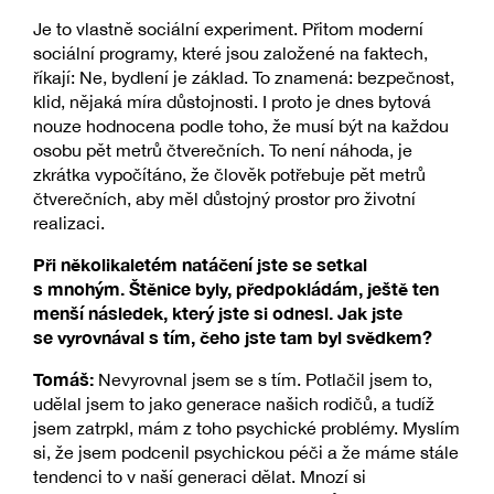
Je to vlastně sociální experiment. Přitom moderní
sociální programy, které jsou založené na faktech,
říkají: Ne, bydlení je základ. To znamená: bezpečnost,
klid, nějaká míra důstojnosti. I proto je dnes bytová
nouze hodnocena podle toho, že musí být na každou
osobu pět metrů čtverečních. To není náhoda, je
zkrátka vypočítáno, že člověk potřebuje pět metrů
čtverečních, aby měl důstojný prostor pro životní
realizaci.
Při několikaletém natáčení jste se setkal
s mnohým. Štěnice byly, předpokládám, ještě ten
menší následek, který jste si odnesl. Jak jste
se vyrovnával s tím, čeho jste tam byl svědkem?
Tomáš:
Nevyrovnal jsem se s tím. Potlačil jsem to,
udělal jsem to jako generace našich rodičů, a tudíž
jsem zatrpkl, mám z toho psychické problémy. Myslím
si, že jsem podcenil psychickou péči a že máme stále
tendenci to v naší generaci dělat. Mnozí si