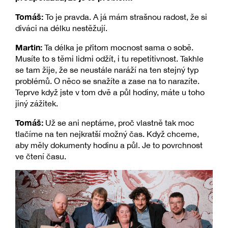
Tomáš:
To je pravda. A já mám strašnou radost, že si
diváci na délku nestěžují.
Martin:
Ta délka je přitom mocnost sama o sobě.
Musíte to s těmi lidmi odžít, i tu repetitivnost. Takhle
se tam žije, že se neustále naráží na ten stejný typ
problémů. O něco se snažíte a zase na to narazíte.
Teprve když jste v tom dvě a půl hodiny, máte u toho
jiný zážitek.
Tomáš:
Už se ani neptáme, proč vlastně tak moc
tlačíme na ten nejkratší možný čas. Když chceme,
aby měly dokumenty hodinu a půl. Je to povrchnost
ve čtení času.