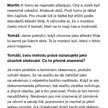
Martin:
K tomu se naprosto připojuju. Ony a Julek byli
nesmírně odvážní. Klobouk dolů. Proti tomu je dělat
film čajíček. Pro chudé lidi je těžké být etičtí podle
standartů střední třídy. A všimněte si, že o morálce
často mluví ti bohatí, kteří na to mají čas a možnosti.
Tomáš
: Jsme pokrytci, když chceme jako střední třída
to samé po lidech dole. To je morální kýč, který v téhle
zemi hrajeme.
Tomáši, svou metodu práce označujete jako
účastné sledování. Co to přesně znamená?
Já mám problém s termínem observace, protože
vytváří dojem, že na realitu se dá nahlížet jako
na akvárium z nějakého božího nadhledu. Když je ale
dokumentarista přítomen, tak realitu zkrátka ovlivňuje,
a zbývá otázka, jak s tím pracovat. Proto je ten termín
neudržitelný. Sledování pro mě znamená jít záměrně
za věcmi a osudy lidí, pozorování je nechat je před
sebou rozvíjet. A k účastnosti: Když bych měl distanc,