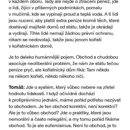
v každém oboru. Tady ale nejde o ztrácení peněz, jde
o lidi, žijící v příšerných podmínkách, pomalu
v mučírně, kde se vypínají proud a teplá voda. A ti lidi
jsou nucení, aby platili extra peníze kromě těch, které
dostávají majitelé domů od státu, takže je okrádají
a vydírají. Tihle lidé nemají žádnou právní ochranu,
nikam se nedovolají, takže jsou jenom kořistí
v kořistnickém domě.
Je to daleko humánnější pojem. Obchod s chudobou
asociuje neoliberální problém, že nám ze státu tečou
peníze pryč, ale kořistnický dům říká: Tam někdo
na někom kořistí, někdo někoho ničí.
Tomáš:
Jde o systém, který vůbec nebere na zřetel
hodnotu lidskosti. I když očividně dochází
k protiprávnímu jednání, máme pořád potřebu nazývat
to obchodem. Je ten obchod korektní, není korektní?
Ale je to vůbec obchod? Jde o praktiky, které jsou
nemorální a často nelegální, a my tomu pořád říkáme
obchod. To je ale eufemismus. Není to obchod, je to