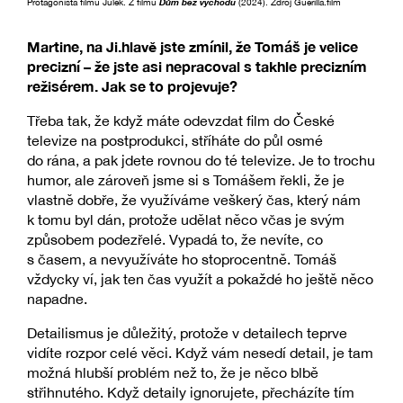
Protagonista filmu Julek. Z filmu
Dům bez východu
(2024). Zdroj Guerilla.film
Martine, na Ji.hlavě jste zmínil, že Tomáš je velice
precizní – že jste asi nepracoval s takhle precizním
režisérem. Jak se to projevuje?
Třeba tak, že když máte odevzdat film do České
televize na postprodukci, stříháte do půl osmé
do rána, a pak jdete rovnou do té televize. Je to trochu
humor, ale zároveň jsme si s Tomášem řekli, že je
vlastně dobře, že využíváme veškerý čas, který nám
k tomu byl dán, protože udělat něco včas je svým
způsobem podezřelé. Vypadá to, že nevíte, co
s časem, a nevyužíváte ho stoprocentně. Tomáš
vždycky ví, jak ten čas využít a pokaždé ho ještě něco
napadne.
Detailismus je důležitý, protože v detailech teprve
vidíte rozpor celé věci. Když vám nesedí detail, je tam
možná hlubší problém než to, že je něco blbě
střihnutého. Když detaily ignorujete, přecházíte tím