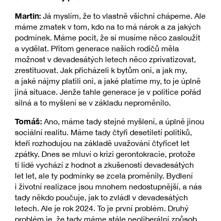
Martin:
Já myslím, že to vlastně všichni chápeme. Ale
máme zmatek v tom, kdo na to má nárok a za jakých
podmínek. Máme pocit, že si musíme něco zasloužit
a vydělat. Přitom generace našich rodičů měla
možnost v devadesátých letech něco zprivatizovat,
zrestituovat. Jak přicházeli k bytům oni, a jak my,
a jaké nájmy platili oni, a jaké platíme my, to je úplně
jiná situace. Jenže tahle generace je v politice pořád
silná a to myšlení se v základu neproměnilo.
Tomáš:
Ano, máme tady stejné myšlení, a úplně jinou
sociální realitu. Máme tady čtyři desetiletí politiků,
kteří rozhodujou na základě uvažování čtyřicet let
zpátky. Dnes se mluví o krizi gerontokracie, protože
ti lidé vychází z hodnot a zkušeností devadesátých
let let, ale ty podmínky se zcela proměnily. Bydlení
i životní realizace jsou mnohem nedostupnější, a nás
tady někdo poučuje, jak to zvládl v devadesátých
letech. Ale je rok 2024. To je první problém. Druhý
problém je, že tady máme stále neoliberální způsob