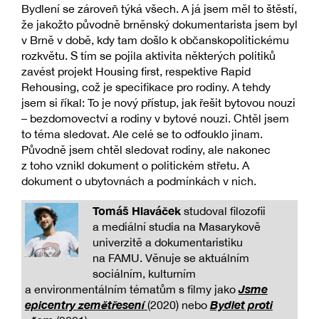
Bydlení se zároveň týká všech. A já jsem měl to štěstí,
že jakožto původně brněnský dokumentarista jsem byl
v Brně v době, kdy tam došlo k občanskopolitickému
rozkvětu. S tím se pojila aktivita některých politiků
zavést projekt Housing first, respektive Rapid
Rehousing, což je specifikace pro rodiny. A tehdy
jsem si říkal: To je nový přístup, jak řešit bytovou nouzi
– bezdomovectví a rodiny v bytové nouzi. Chtěl jsem
to téma sledovat. Ale celé se to odfouklo jinam.
Původně jsem chtěl sledovat rodiny, ale nakonec
z toho vznikl dokument o politickém střetu. A
dokument o ubytovnách a podmínkách v nich.
Tomáš Hlaváček
studoval filozofii
a mediální studia na Masarykově
univerzitě a dokumentaristiku
na FAMU. Věnuje se aktuálním
sociálním, kulturním
Jsme
a environmentálním tématům s filmy jako
epicentry zemětřesení
Bydlet proti
(2020) nebo