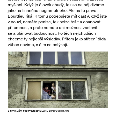
myšlení. Když je člověk chudý, tak se na něj díváme
jako na finančně negramotného. Ale na to právě
Bourdieu říká: K tomu potřebujete mít čas! A když jste
v nouzi, nemáte peníze, tak nelze řešit a opanovat
přítomnost, a proto nemáte ani možnost zastavit
se a plánovat budoucnost. Po těch nejchudších
chceme ty nejlepší výsledky. Přitom jako střední třída
vůbec nevíme, s čím se potýkají.
Z filmu
Dům bez východu
(2024). Zdroj Guerilla.film