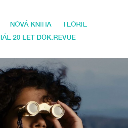
NOVÁ KNIHA
TEORIE
IÁL 20 LET DOK.REVUE