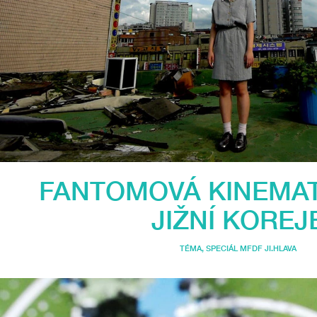
FANTOMOVÁ KINEMA
JIŽNÍ KOREJ
TÉMA
,
SPECIÁL MFDF JI.HLAVA