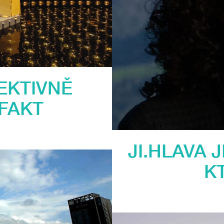
EKTIVNĚ
FAKT
JI.HLAVA 
K