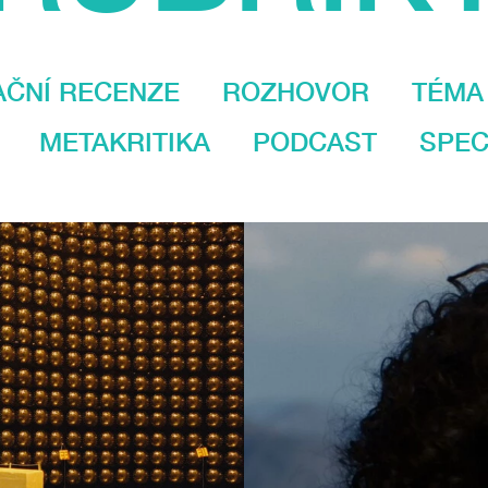
AČNÍ RECENZE
ROZHOVOR
TÉMA
METAKRITIKA
PODCAST
SPEC