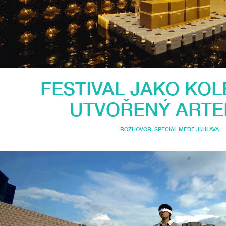
FESTIVAL JAKO KOL
UTVOŘENÝ ARTE
ROZHOVOR
,
SPECIÁL MFDF JI.HLAVA