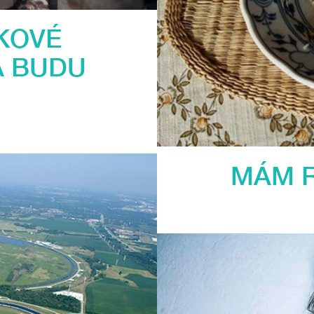
KOVÉ
A BUDU
MÁM R