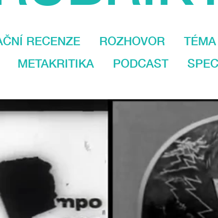
AČNÍ RECENZE
ROZHOVOR
TÉMA
METAKRITIKA
PODCAST
SPEC