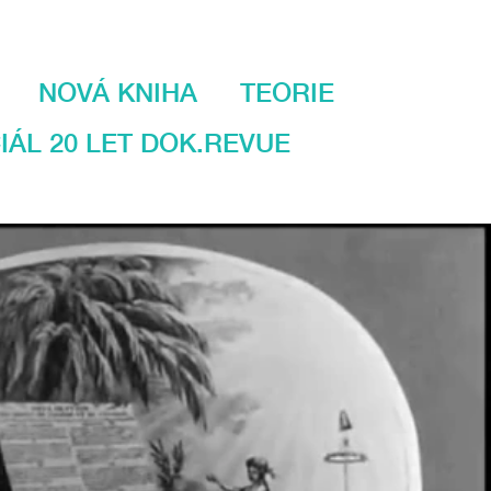
NOVÁ KNIHA
TEORIE
IÁL 20 LET DOK.REVUE