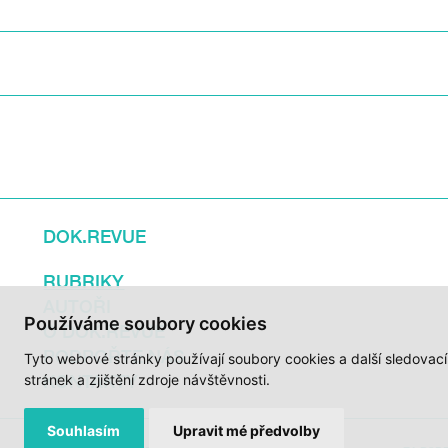
DOK.REVUE
RUBRIKY
AUTOŘI
Používáme soubory cookies
O DOK.REVUE
PODPOŘTE NÁS
Tyto webové stránky používají soubory cookies a další sledovac
KONTAKTY
stránek a zjištění zdroje návštěvnosti.
Souhlasím
Upravit mé předvolby