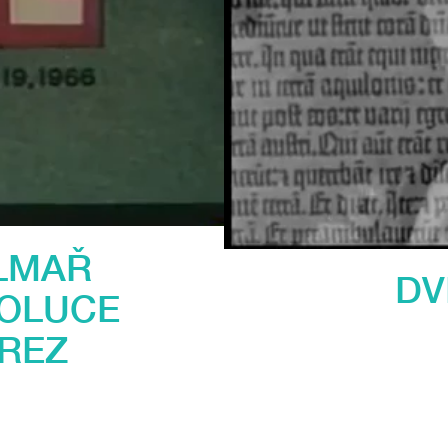
ILMAŘ
DV
VOLUCE
AREZ