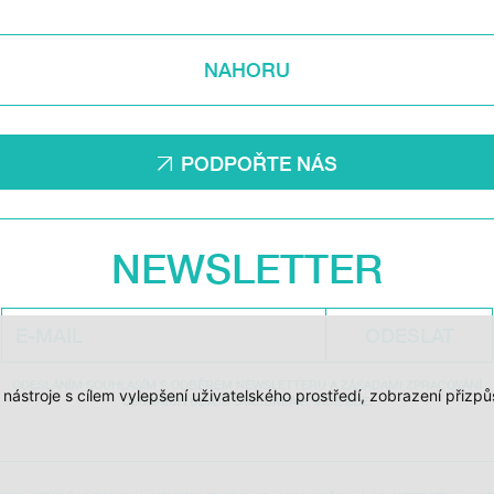
NAHORU
PODPOŘTE NÁS
NEWSLETTER
ODESLAT
ODESLÁNÍM SOUHLASÍM S ODBĚREM NEWSLETTERU A ZÁSADAMI ZPRACOVÁNÍ
í nástroje s cílem vylepšení uživatelského prostředí, zobrazení při
OSOBNÍCH ÚDAJŮ DOC.DREAM. VÍCE ZDE.