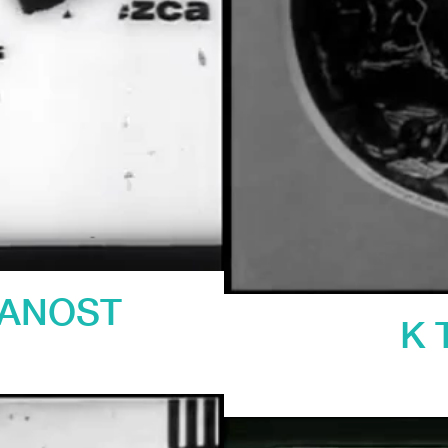
VANOST
K 