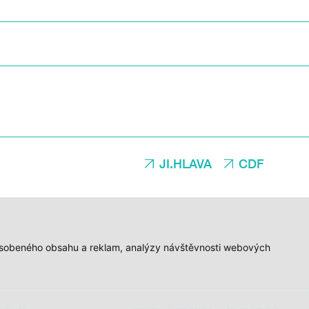
JI.HLAVA
CDF
způsobeného obsahu a reklam, analýzy návštěvnosti webových