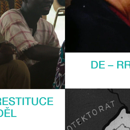
DE – R
RESTITUCE
DĚL