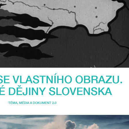
 SE VLASTNÍHO OBRAZU.
É DĚJINY SLOVENSKA
TÉMA
,
MÉDIA A DOKUMENT 2.0