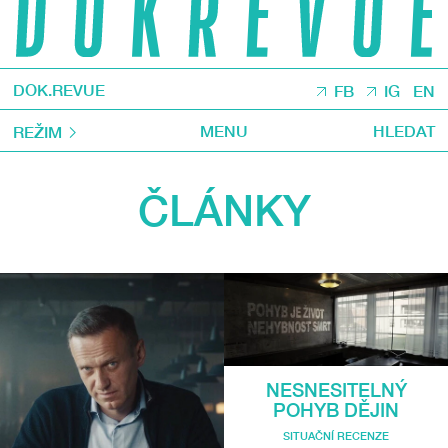
DOK.REVUE
FB
IG
EN
MENU
HLEDAT
REŽIM
ČLÁNKY
NESNESITELNÝ
POHYB DĚJIN
SITUAČNÍ RECENZE