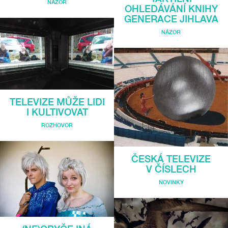
NÁZOR
OHLEDÁVÁNÍ KNIHY
GENERACE JIHLAVA
NÁZOR
TELEVIZE MŮŽE LIDI
I KULTIVOVAT
ROZHOVOR
ČESKÁ TELEVIZE
V ČÍSLECH
NOVINKY