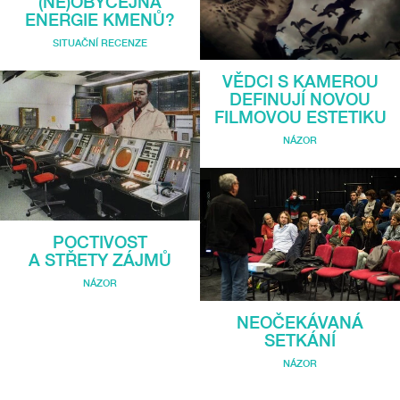
(NE)OBYČEJNÁ
ENERGIE KMENŮ?
SITUAČNÍ RECENZE
VĚDCI S KAMEROU
DEFINUJÍ NOVOU
FILMOVOU ESTETIKU
NÁZOR
POCTIVOST
A STŘETY ZÁJMŮ
NÁZOR
NEOČEKÁVANÁ
SETKÁNÍ
NÁZOR