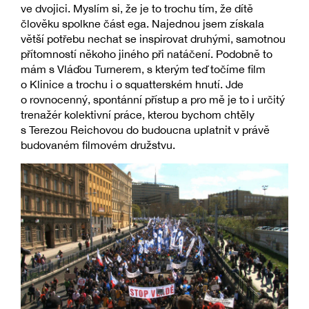
ve dvojici. Myslím si, že je to trochu tím, že dítě
člověku spolkne část ega. Najednou jsem získala
větší potřebu nechat se inspirovat druhými, samotnou
přítomností někoho jiného při natáčení. Podobně to
mám s Vláďou Turnerem, s kterým teď točíme film
o Klinice a trochu i o squatterském hnutí. Jde
o rovnocenný, spontánní přístup a pro mě je to i určitý
trenažér kolektivní práce, kterou bychom chtěly
s Terezou Reichovou do budoucna uplatnit v právě
budovaném filmovém družstvu.