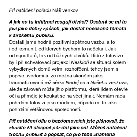
Při natáčení pořadu
Náš venkov
A jak na tu infiltraci reagují diváci? Osobně se mi to
jeví jako dobrý způsob, jak dostat nečekaná témata
k širokému publiku.
Dostali jsme hodně pozitivní zpětnou vazbu, a to
i od komunit, od kterých bychom to nečekali. Jak
od squatterů, tak od běžných diváků. I lidé z televize
byli při schvalovací projekci
Neskloň se
situací kolem
vybydlených domů velmi rozhořčení, tehdy jsem si
poprvé uvědomila, že možná skončím jako
traumatizovaná režisérka
Nedej se
a
Našeho venkova
,
ale že zároveň může jít o platformu, která lidem otevře
oči a přiměje je koukat se na věci jinak. Nemám ráda
pohrdání televizí jako médiem, připadá mi to jako
pohrdání většinovou společností.
Při natáčení dílu o bezdomovcích jste plánovali, že
zkusíte žít alespoň pár dní jako oni. Můžeš natáčení
trochu přiblížit a popsat, co pro tebe znamená