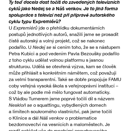
Ty teď docela dost točíš do zavedených televizních
cyklů jako
Nedej se
a
Náš venkov
. Je to jiná forma
spolupráce s televizí než při přípravě autorského
cyklu typu
Expremiérů
?
U
Expremiérů
jde o přehlídku dokumentárních
postupů jednotlivých autorů, snažili jsme se prosadit
čistě autorský a volný projekt, což se nakonec
podařilo. U
Nedej se
si cením toho, že se s nástupem
Petra Kubici a pod vedením Pavla Bezoušky podařilo
z toho cyklu udělat volnou platformu s jasnou
strukturou. Udělá se otevřená výzva, kam se člověk
může přihlásit s konkrétním námětem, což považuji
za velmi transparentní. Také se dobře propojuje FAMU
coby veřejná vysoká škola s veřejnoprávní institucí –
což by ale podle mě mělo fungovat automaticky.
S Vláďou Turnerem jsme poprvé točili díl s názvem
Neskloň se
o squattingu, vybydlených domech
a limitech soukromého vlastnictví, pak jsme točili
o Klinice a dál
Náš venkov
o problematice
bezdomovectví na vesnicích a maloměstech. Je
rozdíl natáčet věc do mnohými opovrhovaného