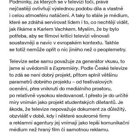
Podmínky, za kterých se v televizi točí, právě
nejčastěji ovlivňují výslednou podobu díla a vlastně
i celou atmosféru natáčení. A taky to stále je médium,
které se zdráhá servírovat lidem i to, co nechtějí vidět,
jak říkáme s Karlem Vachkem. Myslím, že by bylo
potřeba, aby se filmoví kritici televizi věnovali
soustavněji a navíc v evropském kontextu. Takhle
se totiž nemůže opřít o nic jiného než o peoplemetry.
Televize sebe samu považuje za generátor vkusu, to
jsme si uvědomili s
Expremiéry
. Podle České televize
to zdá se není dobrý projekt, přitom splnil většinu
parametrů dobrého projektu – od festivalových
ocenění, přes vniknutí do mediálního prostoru,
po relativně vysokou sledovanost. I přesto je do určité
míry vnímán jako projekt studentských diletantů. Je
škoda, že televize nepovažuje dokument za důležitý,
obzvlášť v době, kdy i některé soukromé firmy
a reklamní agentury jej vnímají jako lepší komunikační
médium než hraný film či samotnou reklamu.