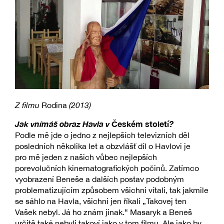
Z filmu
Rodina
(2013)
Jak vnímáš obraz Havla v
Českém století
?
Podle mě jde o jedno z nejlepších televizních děl
posledních několika let a obzvlášť díl o Havlovi je
pro mě jeden z našich vůbec nejlepších
porevolučních kinematografických počinů. Zatímco
vyobrazení Beneše a dalších postav podobným
problematizujícím způsobem všichni vítali, tak jakmile
se sáhlo na Havla, všichni jen říkali „Takovej ten
Vašek nebyl. Já ho znám jinak.“ Masaryk a Beneš
určitě také nebyli takoví jako v tom filmu. Ale jako by