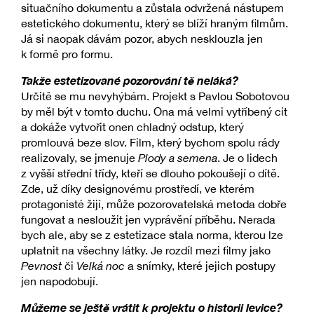
situačního dokumentu a zůstala odvržená nástupem
estetického dokumentu, který se blíží hraným filmům.
Já si naopak dávám pozor, abych nesklouzla jen
k formě pro formu.
Takže estetizované pozorování tě neláká?
Určitě se mu nevyhýbám. Projekt s Pavlou Sobotovou
by měl být v tomto duchu. Ona má velmi vytříbený cit
a dokáže vytvořit onen chladný odstup, který
promlouvá beze slov. Film, který bychom spolu rády
realizovaly, se jmenuje
Plody a semena
. Je o lidech
z vyšší střední třídy, kteří se dlouho pokoušejí o dítě.
Zde, už díky designovému prostředí, ve kterém
protagonisté žijí, může pozorovatelská metoda dobře
fungovat a nesloužit jen vyprávění příběhu. Nerada
bych ale, aby se z estetizace stala norma, kterou lze
uplatnit na všechny látky. Je rozdíl mezi filmy jako
Pevnost
či
Velká noc
a snímky, které jejich postupy
jen napodobují.
Můžeme se ještě vrátit k projektu o historii levice?