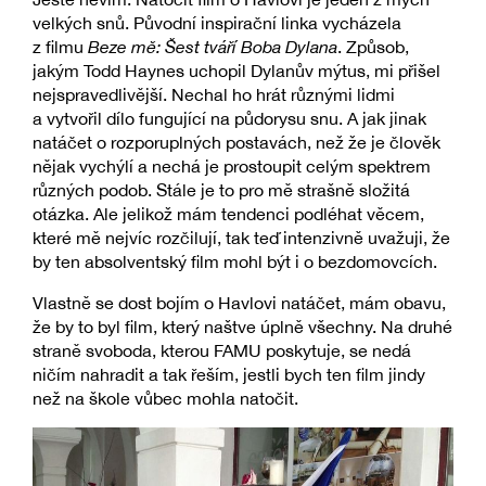
velkých snů. Původní inspirační linka vycházela
z filmu
Beze mě: Šest tváří Boba Dylana
. Způsob,
jakým Todd Haynes uchopil Dylanův mýtus, mi přišel
nejspravedlivější. Nechal ho hrát různými lidmi
a vytvořil dílo fungující na půdorysu snu. A jak jinak
natáčet o rozporuplných postavách, než že je člověk
nějak vychýlí a nechá je prostoupit celým spektrem
různých podob. Stále je to pro mě strašně složitá
otázka. Ale jelikož mám tendenci podléhat věcem,
které mě nejvíc rozčilují, tak teď intenzivně uvažuji, že
by ten absolventský film mohl být i o bezdomovcích.
Vlastně se dost bojím o Havlovi natáčet, mám obavu,
že by to byl film, který naštve úplně všechny. Na druhé
straně svoboda, kterou FAMU poskytuje, se nedá
ničím nahradit a tak řeším, jestli bych ten film jindy
než na škole vůbec mohla natočit.