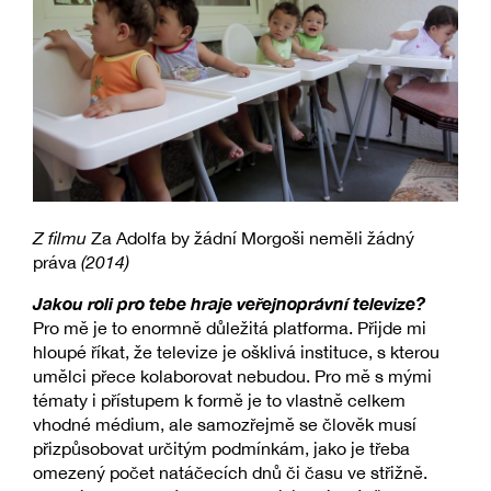
Z filmu
Za Adolfa by žádní Morgoši neměli žádný
práva
(2014)
Jakou roli pro tebe hraje veřejnoprávní televize?
Pro mě je to enormně důležitá platforma. Přijde mi
hloupé říkat, že televize je ošklivá instituce, s kterou
umělci přece kolaborovat nebudou. Pro mě s mými
tématy i přístupem k formě je to vlastně celkem
vhodné médium, ale samozřejmě se člověk musí
přizpůsobovat určitým podmínkám, jako je třeba
omezený počet natáčecích dnů či času ve střižně.