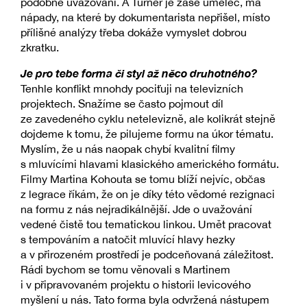
podobné uvažování. A Turner je zase umělec, má
nápady, na které by dokumentarista nepřišel, místo
přílišné analýzy třeba dokáže vymyslet dobrou
zkratku.
Je pro tebe forma či styl až něco druhotného?
Tenhle konflikt mnohdy pociťuji na televizních
projektech. Snažíme se často pojmout díl
ze zavedeného cyklu netelevizně, ale kolikrát stejně
dojdeme k tomu, že pilujeme formu na úkor tématu.
Myslím, že u nás naopak chybí kvalitní filmy
s mluvícími hlavami klasického amerického formátu.
Filmy Martina Kohouta se tomu blíží nejvíc, občas
z legrace říkám, že on je díky této vědomé rezignaci
na formu z nás nejradikálnější. Jde o uvažování
vedené čistě tou tematickou linkou. Umět pracovat
s tempováním a natočit mluvící hlavy hezky
a v přirozeném prostředí je podceňovaná záležitost.
Rádi bychom se tomu věnovali s Martinem
i v připravovaném projektu o historii levicového
myšlení u nás. Tato forma byla odvržená nástupem