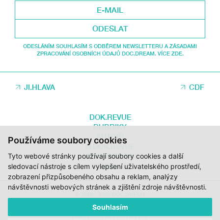
ODESLAT
ODESLÁNÍM SOUHLASÍM S ODBĚREM NEWSLETTERU A ZÁSADAMI
ZPRACOVÁNÍ OSOBNÍCH ÚDAJŮ DOC.DREAM. VÍCE ZDE.
JI.HLAVA
CDF
DOK.REVUE
RUBRIKY
AUTOŘI
Používáme soubory cookies
O DOK.REVUE
Tyto webové stránky používají soubory cookies a další
PODPOŘTE NÁS
KONTAKTY
sledovací nástroje s cílem vylepšení uživatelského prostředí,
zobrazení přizpůsobeného obsahu a reklam, analýzy
návštěvnosti webových stránek a zjištění zdroje návštěvnosti.
© 2012 – 2026 DOC.DREAM
Souhlasím
ZA PODPORY STÁTNÍHO FONDU KINEMATOGRAFIE, KRAJE VYSOČINA A
MINISTERSTVA KULTURY ČR.