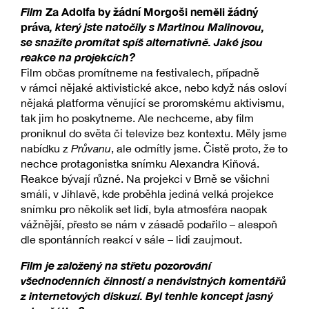
Film
Za Adolfa by žádní Morgoši neměli žádný
práva
, který jste natočily s Martinou Malinovou,
se snažíte promítat spíš alternativně. Jaké jsou
reakce na projekcích?
Film občas promítneme na festivalech, případně
v rámci nějaké aktivistické akce, nebo když nás osloví
nějaká platforma věnující se proromskému aktivismu,
tak jim ho poskytneme. Ale nechceme, aby film
proniknul do světa či televize bez kontextu. Měly jsme
nabídku z
Průvanu
, ale odmítly jsme. Čistě proto, že to
nechce protagonistka snímku Alexandra Kiňová.
Reakce bývají různé. Na projekci v Brně se všichni
smáli, v Jihlavě, kde proběhla jediná velká projekce
snímku pro několik set lidí, byla atmosféra naopak
vážnější, přesto se nám v zásadě podařilo – alespoň
dle spontánních reakcí v sále – lidi zaujmout.
Film je založený na střetu pozorování
všednodenních činností a nenávistných komentářů
z internetových diskuzí. Byl tenhle koncept jasný