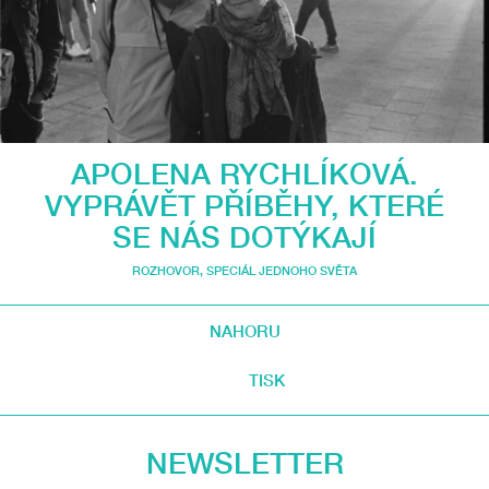
APOLENA RYCHLÍKOVÁ.
VYPRÁVĚT PŘÍBĚHY, KTERÉ
SE NÁS DOTÝKAJÍ
ROZHOVOR
,
SPECIÁL JEDNOHO SVĚTA
NAHORU
TISK
NEWSLETTER