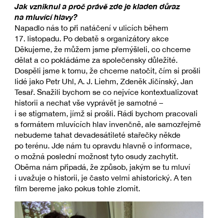
Jak vzniknul a proč právě zde je kladen důraz
na mluvící hlavy?
Napadlo nás to při natáčení v ulicích během
17. listopadu. Po debatě s organizátory akce
Děkujeme, že můžem jsme přemýšleli, co chceme
dělat a co pokládáme za společensky důležité.
Dospěli jsme k tomu, že chceme natočit, čím si prošli
lidé jako Petr Uhl, A. J. Liehm, Zdeněk Jičínský, Jan
Tesař. Snažili bychom se co nejvíce kontextualizovat
historii a nechat vše vyprávět je samotné –
i se stigmatem, jímž si prošli. Rádi bychom pracovali
s formátem mluvících hlav invenčně, ale samozřejmě
nebudeme tahat devadesátileté stařečky někde
po terénu. Jde nám tu opravdu hlavně o informace,
o možná poslední možnost tyto osudy zachytit.
Oběma nám připadá, že způsob, jakým se tu mluví
i uvažuje o historii, je často velmi ahistorický. A ten
film bereme jako pokus tohle zlomit.