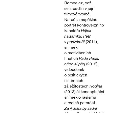
Romea.cz, což
se zrcadlí i v její
filmové tvorbě.
Natočila například
portrét kontroverzního
kancléře
Hájek
na zámku, Petr
v podzámčí
(2011),
snímek
o protivládních
hnutích
Padá vláda,
něco si přej
(2012),
videodeník
o politických
i intimních
záležitostech
Rodina
(2013) či konceptuální
snímek o rasismu
a rodině paterčat
Za Adolfa by žádní