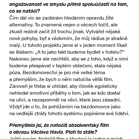
angažovanost ve smyslu přímé spoluúčasti na tom,
co se natáčí?
Čím dál víc se zaobírám hledáním opravdu žité
alternativy. To znamená nejen o věcech točit, ale
zkusit reálně začít žít trochu jinak. Vytvářet nějaké
nové pohyby, byť s vědomím, že můj rádius je strašně
malý. U tohoto projektu jsme si v jeden moment říkali
se štábem: „A to jako fakt budeme bydlet v hotelu?“
Nakonec jsme ale nechtěli, aby se z toho, když s nimi
budeme přespávat v teplém oblečení, stala nějaká
póza. Bezdomovectví je pro mě velké téma
a přemýšlím, že bych o něm natočila větší film.
Zároveň je třeba si uhlídat, aby člověk egoisticky
nehledal emotivní příběhy o tom, jak se kdo dostal
na ulici, a nezapomněl na věci, které jsou zásadní.
Vždyť jde o to, že pohlížením na bezdomovce jako
na vedlejší ztráty tohoto systému popíráme své lidství.
Přemýšlela jsi, že natočíš absolventský film
o obrazu Václava Havla. Platí to stále?
Ještě nevím. Natočit film o Havlovi je jeden z mých