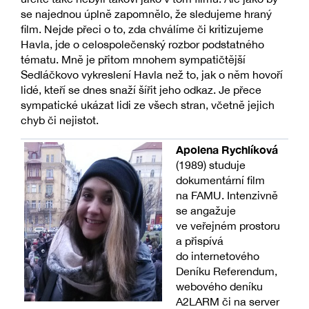
se najednou úplně zapomnělo, že sledujeme hraný
film. Nejde přeci o to, zda chválíme či kritizujeme
Havla, jde o celospolečenský rozbor podstatného
tématu. Mně je přitom mnohem sympatičtější
Sedláčkovo vykreslení Havla než to, jak o něm hovoří
lidé, kteří se dnes snaží šířit jeho odkaz. Je přece
sympatické ukázat lidi ze všech stran, včetně jejich
chyb či nejistot.
Apolena Rychlíková
(1989) studuje
dokumentární film
na FAMU. Intenzivně
se angažuje
ve veřejném prostoru
a přispívá
do internetového
Deníku Referendum,
webového deníku
A2LARM či na server