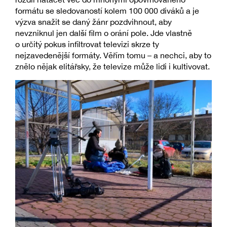
formátu se sledovaností kolem 100 000 diváků a je
výzva snažit se daný žánr pozdvihnout, aby
nevzniknul jen další film o orání pole. Jde vlastně
o určitý pokus infiltrovat televizi skrze ty
nejzavedenější formáty. Věřím tomu – a nechci, aby to
znělo nějak elitářsky, že televize může lidi i kultivovat.