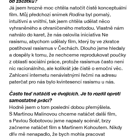
od začátku?
Já jsem hrozně moc chtěla natočit čistě konceptuální
film. Můj předchozí snímek
Rodina
byl pomalý,
intuitivní a vnitřní, tak jsem chtěla udělat něco
vyhraněného a ohraničeného metodou. Vlastně nám
nahrálo do karet, že nás oslovila iniciativa Ne
rasismu, abychom udělaly film, který by ve zkratce
postihoval rasismus v Čechách. Dlouho jsme hledaly
a dospěly k tomu, že nechceme reprodukovat poučky
z oblasti sociální práce, protože rasismus často není
nic racionálního, ale kolikrát jde čistě o emoční věc.
Zahlcení internetu nenávistnými řečmi na adresu
paterčat pro nás bylo kvintesencí rasismu u nás.
Často teď natáčíš ve dvojicích. Je to rozdíl oproti
samostatné práci?
Hodně jsem o tom poslední dobou přemýšlela.
S Martinou Malinovou chceme natáčet další film,
s Pavlou Sobotovou jsme napsaly scénář, brzy
začneme natáčet film s Martinem Kohoutem. Nikdy
dřív mě nenapadlo, že bych mohla pracovat