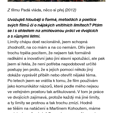
Z filmu
Padá vláda, něco si přej
(2012)
Uvažuješ hlouběji o formě, metodách a poetice
svých filmů či o nějakých vnitřních limitech? Ptám
se i s ohledem na zmiňovanou práci ve dvojicích
a s různými lidmi.
Limity chápu dost racionálně, jsem schopná
zhodnotit, na co mám a na co nemám. Dřív jsem
trochu trpěla pocitem, že nejsem tak formálně
radikální a inovativní jako jiní slavní spolužáci, ale pak
jsem si řekla, že není potřeba napodobovat určité
postupy jen proto, že s jejich pomocí někdo jiný
dokáže vyprávět příběh nebo otevřít nějaké téma.
Po letech jsem se vrátila k tomu, že film používám
jako komunikátor názorů, které podle mého nejsou
ve veřejném prostoru tak artikulované. V tom je práce
ve dvojicích zajímavá, protože každý má jiné limity,
a ty limity se protnou a tak trochu zmizí. Hodně
se těším na natáčení s Martinem Kohoutem, máme