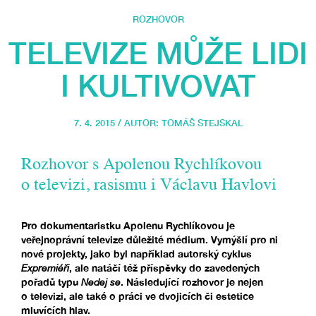
ROZHOVOR
TELEVIZE MŮŽE LIDI
I KULTIVOVAT
7. 4. 2015 / AUTOR:
TOMÁŠ STEJSKAL
Rozhovor s Apolenou Rychlíkovou
o televizi, rasismu i Václavu Havlovi
Pro dokumentaristku Apolenu Rychlíkovou je
veřejnoprávní televize důležité médium. Vymýšlí pro ni
nové projekty, jako byl například autorský cyklus
Expremiéři
, ale natáčí též příspěvky do zavedených
pořadů typu
Nedej se
. Následující rozhovor je nejen
o televizi, ale také o práci ve dvojicích či estetice
mluvících hlav.