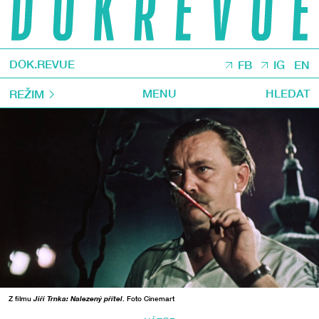
DOK.REVUE
FB
IG
EN
MENU
HLEDAT
REŽIM
Z filmu
Jiří Trnka: Nalezený přítel
. Foto Cinemart