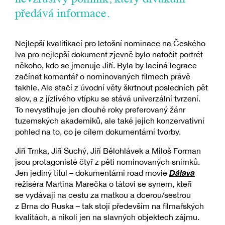
předává informace.
Nejlepší kvalifikací pro letošní nominace na Českého
lva pro nejlepší dokument zjevně bylo natočit portrét
někoho, kdo se jmenuje Jiří. Byla by laciná legrace
začínat komentář o nominovaných filmech právě
takhle. Ale stačí z úvodní věty škrtnout posledních pět
slov, a z jízlivého vtípku se stává univerzální tvrzení.
To nevystihuje jen dlouhé roky preferovaný žánr
tuzemských akademiků, ale také jejich konzervativní
pohled na to, co je cílem dokumentární tvorby.
Jiří Trnka, Jiří Suchý, Jiří Bělohlávek a Miloš Forman
jsou protagonisté čtyř z pěti nominovaných snímků.
Dálava
Jen jediný titul – dokumentární road movie
režiséra Martina Marečka o tátovi se synem, kteří
se vydávají na cestu za matkou a dcerou/sestrou
z Brna do Ruska – tak stojí především na filmařských
kvalitách, a nikoli jen na slavných objektech zájmu.