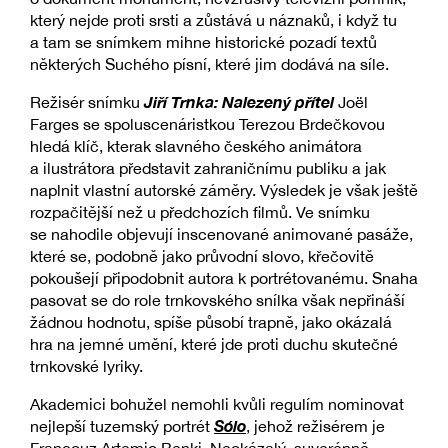
který nejde proti srsti a zůstává u náznaků, i když tu
a tam se snímkem mihne historické pozadí textů
některých Suchého písní, které jim dodává na síle.
Jiří Trnka: Nalezený přítel
Režisér snímku
Joël
Farges se spoluscenáristkou Terezou Brdečkovou
hledá klíč, kterak slavného českého animátora
a ilustrátora představit zahraničnímu publiku a jak
naplnit vlastní autorské záměry. Výsledek je však ještě
rozpačitější než u předchozích filmů. Ve snímku
se nahodile objevují inscenované animované pasáže,
které se, podobně jako průvodní slovo, křečovitě
pokoušejí připodobnit autora k portrétovanému. Snaha
pasovat se do role trnkovského snílka však nepřináší
žádnou hodnotu, spíše působí trapně, jako okázalá
hra na jemné umění, které jde proti duchu skutečné
trnkovské lyriky.
Akademici bohužel nemohli kvůli regulím nominovat
Sólo
nejlepší tuzemský portrét
, jehož režisérem je