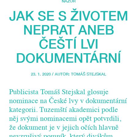
NÁZOR
JAK SE S ŽIVOTEM
NEPRAT ANEB
ČEŠTÍ LVI
DOKUMENTÁRNÍ
23. 1. 2020 / AUTOR:
TOMÁŠ STEJSKAL
Publicista Tomáš Stejskal glosuje
nominace na České lvy v dokumentární
kategorii. Tuzemští akademici podle
něj svými nominacemi opět potvrdili,
že dokument je v jejich očích hlavně
nevzrušivý pomník, který divákům