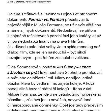
Z filmu
Dálava
. Foto MFF Karlovy Vary
Helena Třeštíková s Jakubem Hejnou ve střihovém
Forman vs. Forman
dokumentu
představují to
nejvděčnější z Miloše Formana, co už navíc většinou
známe z jiných dokumentů. Nedostávají se přitom
k nejméně reflektované pozdní fázi jeho kariéry, ať už
vinou nedostatku financí na práva k filmům,
či z důvodu estetické volby. Je to spíše monolog než
dialog; film, kde se jen naslouchá – byť nikoli
nezajímavým – postřehům zesnulého velikána.
Jiří Suchý – Lehce
Olga Sommerová v portrétu
s životem se prát
také nechává Suchého promlouvat
a hrát jeho celoživotní roli. Nikdy nepřijde jediná
otázka, která by vedla mimo zajeté koleje. A když
padají silná tvrzení přátel či kolegů – třeba z úst
Miloše Formana, že jde o největšího žijícího českého
básníka –, zůstává jen u odvážné, nevysvětlené
či nerozporované domněnky. Opět jde tedy především
o dokument monument, nevzrušivý televizní pomník,