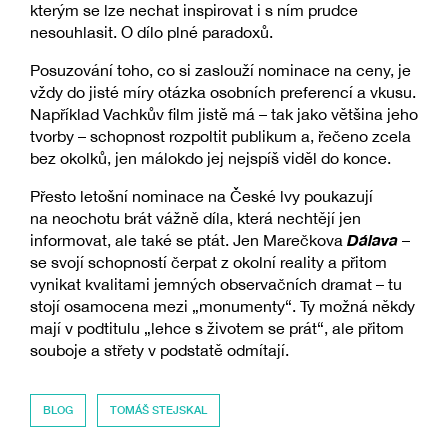
kterým se lze nechat inspirovat i s ním prudce
nesouhlasit. O dílo plné paradoxů.
Posuzování toho, co si zaslouží nominace na ceny, je
vždy do jisté míry otázka osobních preferencí a vkusu.
Například Vachkův film jistě má – tak jako většina jeho
tvorby – schopnost rozpoltit publikum a, řečeno zcela
bez okolků, jen málokdo jej nejspíš viděl do konce.
Přesto letošní nominace na České lvy poukazují
na neochotu brát vážně díla, která nechtějí jen
Dálava
informovat, ale také se ptát. Jen Marečkova
–
se svojí schopností čerpat z okolní reality a přitom
vynikat kvalitami jemných observačních dramat – tu
stojí osamocena mezi „monumenty“. Ty možná někdy
mají v podtitulu „lehce s životem se prát“, ale přitom
souboje a střety v podstatě odmítají.
BLOG
TOMÁŠ STEJSKAL