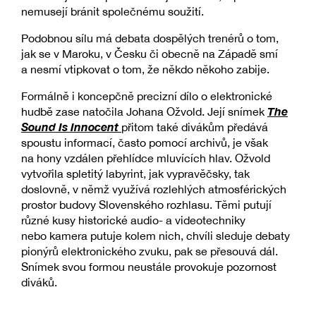
nemusejí bránit společnému soužití.
Podobnou sílu má debata dospělých trenérů o tom,
jak se v Maroku, v Česku či obecně na Západě smí
a nesmí vtipkovat o tom, že někdo někoho zabije.
Formálně i koncepčně precizní dílo o elektronické
The
hudbě zase natočila Johana Ožvold. Její snímek
Sound Is Innocent
přitom také divákům předává
spoustu informací, často pomocí archivů, je však
na hony vzdálen přehlídce mluvících hlav. Ožvold
vytvořila spletitý labyrint, jak vypravěčsky, tak
doslovně, v němž využívá rozlehlých atmosférických
prostor budovy Slovenského rozhlasu. Těmi putují
různé kusy historické audio- a videotechniky
nebo kamera putuje kolem nich, chvíli sleduje debaty
pionýrů elektronického zvuku, pak se přesouvá dál.
Snímek svou formou neustále provokuje pozornost
diváků.