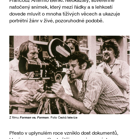
Francouz Artemio Benki. Neokázalý, suverénně
natočený snímek, který mezi řádky a s lehkostí
dovede mluvit o mnoha tíživých věcech a ukazuje
portrétní žánr v živé, pozoruhodné podobě.
Z filmu
Forman vs. Forman
. Foto Česká televize
Přesto v uplynulém roce vzniklo dost dokumentů,