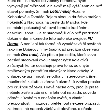
které se – na rozdíl od většiny nominovaných –
vymykají průměrnosti. A hlavně mají vyšší ambice než
Letní hokej
stavět pomníky. Snímek
Rozálie
Kohoutové a Tomáše Bojara sleduje družstvo malých
hokejistů z Náchoda na cestě do Maroka, kde
se místní pokoušejí věnovat tomuto tradičnímu
českému sportu. Je to skromnější dílo než předchozí
FC
dokumentární komedie této autorské dvojice,
Roma
. A není ani tak formálně vynalézavé či sevřené
jako jiné Bojarovy filmy (například precizní observační
Dva nula
snímek
). Ale přesto jde o dílo, které skrze
pečlivé sledování dvou chlapeckých kolektivů
z různých kultur dosahuje právě toho, co chybí
zmiňovaným portrétům slavných: klade otázky. V
chlapecké upřímnosti se odhalují stereotypy o jiné,
muslimské kultuře a zároveň okamžitě vzniká prostor
pro družnou zábavu. Hravá hádka o to, proč je prase
nečisté zvíře a zda si umí lehnout na záda, dovede
přimět k úvahám o dnešním světě, o vlastní
předpojatosti i možnosti překlenout některé propasti,
zatímco jiné naopak zůstávají otevřené, a přesto