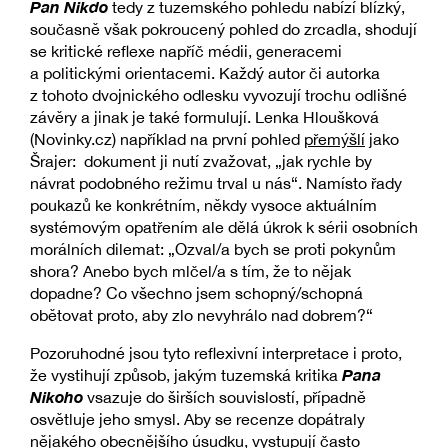
Pan Nikdo
tedy z tuzemského pohledu nabízí blízký,
současně však pokroucený pohled do zrcadla, shodují
se kritické reflexe napříč médii, generacemi
a politickými orientacemi. Každý autor či autorka
z tohoto dvojnického odlesku vyvozují trochu odlišné
závěry a jinak je také formulují. Lenka Hloušková
(Novinky.cz) například na první pohled
přemýšlí
jako
Šrajer: dokument ji nutí zvažovat, „jak rychle by
návrat podobného režimu trval u nás“. Namísto řady
poukazů ke konkrétním, někdy vysoce aktuálním
systémovým opatřením ale dělá úkrok k sérii osobních
morálních dilemat: „Ozval/a bych se proti pokynům
shora? Anebo bych mlčel/a s tím, že to nějak
dopadne? Co všechno jsem schopný/schopná
obětovat proto, aby zlo nevyhrálo nad dobrem?“
Pozoruhodné jsou tyto reflexivní interpretace i proto,
Pana
že vystihují způsob, jakým tuzemská kritika
Nikoho
vsazuje do širších souvislostí, případně
osvětluje jeho smysl. Aby se recenze dopátraly
nějakého obecnějšího úsudku, vystupují často