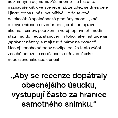
se známými dějinami. Zůstaneme-li u historie,
naznačuje kritik ve své recenzi, že totéž se dnes děje
i jinde, třeba u nás, byť plíživěji. A že takové
dalekosáhlé společenské proměny mohou „začít
cíleným šířením dezinformací, drobnou úpravou
školních osnov, podřízením veřejnoprávních médií
státnímu dohledu, stanovením toho, jaké instituce šíří
‚správné‘ názory, a mají tudíž nárok na dotace“.
Nestojí mnoho námahy dovtípit se, že tento výčet
zásahů naráží na současné směřování české
nebo slovenské společnosti.
„Aby se recenze dopátraly
obecnějšího úsudku,
vystupují často za hranice
samotného snímku.“