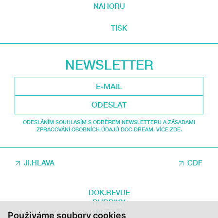
NAHORU
TISK
NEWSLETTER
ODESLAT
ODESLÁNÍM SOUHLASÍM S ODBĚREM NEWSLETTERU A ZÁSADAMI
ZPRACOVÁNÍ OSOBNÍCH ÚDAJŮ DOC.DREAM. VÍCE ZDE.
JI.HLAVA
CDF
DOK.REVUE
RUBRIKY
AUTOŘI
Používáme soubory cookies