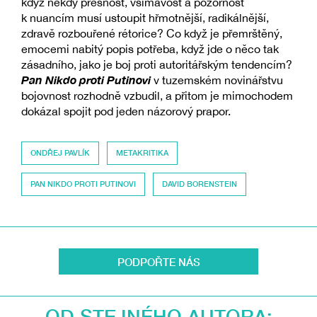
když někdy přesnost, všímavost a pozornost
k nuancím musí ustoupit hřmotnější, radikálnější,
zdravě rozbouřené rétorice? Co když je přemrštěný,
emocemi nabitý popis potřeba, když jde o něco tak
zásadního, jako je boj proti autoritářským tendencím?
Pan Nikdo proti Putinovi
v tuzemském novinářstvu
bojovnost rozhodně vzbudil, a přitom je mimochodem
dokázal spojit pod jeden názorový prapor.
ONDŘEJ PAVLÍK
METAKRITIKA
PAN NIKDO PROTI PUTINOVI
DAVID BORENSTEIN
PODPOŘTE NÁS
OD STEJNÉHO AUTORA: