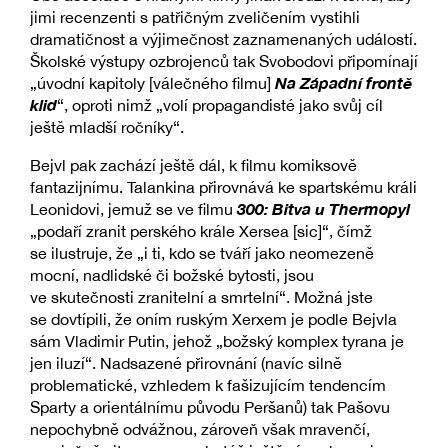
jimi recenzenti s patřičným zveličením vystihli
dramatičnost a výjimečnost zaznamenaných událostí.
Školské výstupy ozbrojenců tak Svobodovi připomínají
Na Západní frontě
„úvodní kapitoly [válečného filmu]
klid
“, oproti nimž „volí propagandisté jako svůj cíl
ještě mladší ročníky“.
Bejvl pak zachází ještě dál, k filmu komiksově
fantazijnímu. Talankina přirovnává ke spartskému králi
300: Bitva u Thermopyl
Leonidovi, jemuž se ve filmu
„podaří zranit perského krále Xersea [sic]“, čímž
se ilustruje, že „i ti, kdo se tváří jako neomezeně
mocní, nadlidské či božské bytosti, jsou
ve skutečnosti zranitelní a smrtelní“. Možná jste
se dovtípili, že oním ruským Xerxem je podle Bejvla
sám Vladimir Putin, jehož „božský komplex tyrana je
jen iluzí“. Nadsazené přirovnání (navíc silně
problematické, vzhledem k fašizujícím tendencím
Sparty a orientálnímu původu Peršanů) tak Pašovu
nepochybně odvážnou, zároveň však mravenčí,