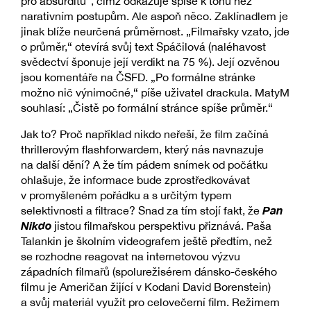
pro absurditu“, čímž odkazuje spíše k tónu než
narativním postupům. Ale aspoň něco. Zaklínadlem je
jinak blíže neurčená průměrnost. „Filmařsky vzato, jde
o průměr,“ otevírá svůj text Spáčilová (naléhavost
svědectví šponuje její verdikt na 75 %). Její ozvěnou
jsou komentáře na ČSFD. „Po formálne stránke
možno nič výnimočné,“ píše uživatel drackula. MatyM
souhlasí: „Čistě po formální stránce spíše průměr.“
Jak to? Proč například nikdo neřeší, že film začíná
thrillerovým flashforwardem, který nás navnazuje
na další dění? A že tím pádem snímek od počátku
ohlašuje, že informace bude zprostředkovávat
v promyšleném pořádku a s určitým typem
Pan
selektivnosti a filtrace? Snad za tím stojí fakt, že
Nikdo
jistou filmařskou perspektivu přiznává. Paša
Talankin je školním videografem ještě předtím, než
se rozhodne reagovat na internetovou výzvu
západních filmařů (spolurežisérem dánsko-českého
filmu je Američan žijící v Kodani David Borenstein)
a svůj materiál využít pro celovečerní film. Režimem