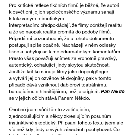
Pro kritické reflexe fikčních filmů je běžné, že autoři
k osvětlení jejich společenského významu sahají
k takzvaným mimetickým
interpretacím: předpokládají, že filmy odrážejí realitu
a že se naopak realita promítá do podoby filmů.
Připadá mi pozoruhodné, že u tohoto dokumentu
postupují spíše opačně. Nacházejí v něm odlesky
fikce a uchylují se k melodramatickým komentářům.
Přesto však považují snímek za vrcholně pravdivý,
autentický, odhalující jindy skrytou skutečnost.
Jestliže kritika stínuje filmy jako doppelgänger
a vytváří jejich ozvěnovité dvojníky, pak v tomto
případě dává vzniknout dablérovi teatrálnímu,
Pan Nikdo
burcujícímu a hlasitějšímu, než je originál.
se v jejích očích stává Panem Někdo.
Osobně jsem vůči těmto zveličujícím,
zjednodušujícím a někdy zkreslujícím posunům
instinktivně skeptický. Při psaní tohoto textu jsem ale
víc než kdy jindy o svých zásadách pochyboval. Co