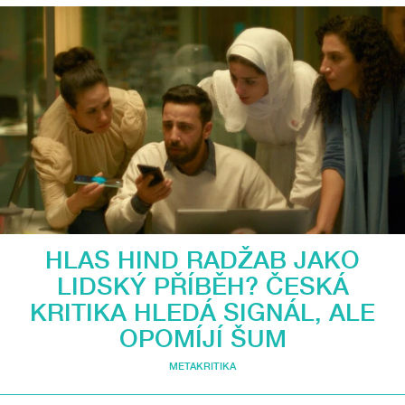
HLAS HIND RADŽAB JAKO
LIDSKÝ PŘÍBĚH? ČESKÁ
KRITIKA HLEDÁ SIGNÁL, ALE
OPOMÍJÍ ŠUM
METAKRITIKA