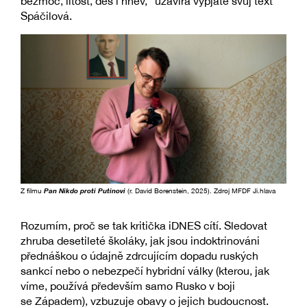
bezmoc, lítost, děs i hněv,“ uzavírá vypjatě svůj text
Spáčilová.
Z filmu
Pan Nikdo proti Putinovi
(r. David Borenstein, 2025). Zdroj MFDF Ji.hlava
Rozumím, proč se tak kritička iDNES cítí. Sledovat
zhruba desetileté školáky, jak jsou indoktrinováni
přednáškou o údajně zdrcujícím dopadu ruských
sankcí nebo o nebezpečí hybridní války (kterou, jak
víme, používá především samo Rusko v boji
se Západem), vzbuzuje obavy o jejich budoucnost.