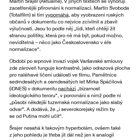
Martin Šrajer (Aktuálně). V jiných textech se vynořují
zaostřenější přirovnání k normalizaci. Martin Svoboda
(Totalfilm) si tím
vypomáhá
, aby vyobrazení ruských
občanů v dokumentu co nejvíce zcivilnil a zbavil
výlučnosti. Jsou to podle něj „lidi, kteří chtějí žít
stranou politiky, která pro ně má být, pokud možno,
neviditelná – něco jako Československo v éře
normalizace“.
Období po srpnové invazi vojsk Varšavské smlouvy
zde zároveň funguje kontrastně, jako odrazová plocha
pro naléhavé líčení událostí ve filmu. Pamětnice
sedmdesátých a osmdesátých let Mirka Spáčilová
(iDNES) v dokumentu
nachází
„bizarnost
ideologického teroru“, v porovnání s nímž podle ní
„působí někdejší tuzemská normalizace jako slabý
odvar“. A dodává, že „i severokorejský režim by
se od Putina mohl učit“.
Šrajer nesahá k takovým hyperbolám, ovšem také
z jeho pohledu je třeba jít dál než jen k analogii