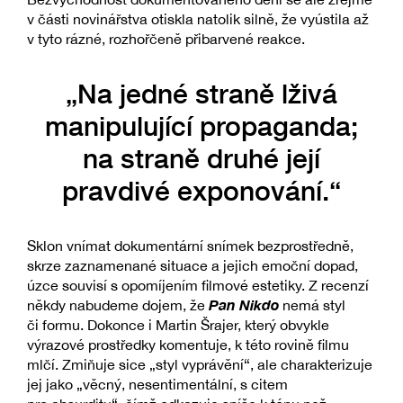
v části novinářstva otiskla natolik silně, že vyústila až
v tyto rázné, rozhořčeně přibarvené reakce.
„Na jedné straně lživá
manipulující propaganda;
na straně druhé její
pravdivé exponování.“
Sklon vnímat dokumentární snímek bezprostředně,
skrze zaznamenané situace a jejich emoční dopad,
úzce souvisí s opomíjením filmové estetiky. Z recenzí
Pan Nikdo
někdy nabudeme dojem, že
nemá styl
či formu. Dokonce i Martin Šrajer, který obvykle
výrazové prostředky komentuje, k této rovině filmu
mlčí. Zmiňuje sice „styl vyprávění“, ale charakterizuje
jej jako „věcný, nesentimentální, s citem