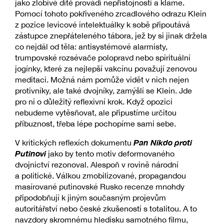
jako zlobivé dítě provádí nepřístojnosti a klame.
Pomocí tohoto pokřiveného zrcadlového odrazu Klein
z pozice levicové intelektuálky k sobě připoutává
zástupce znepřáteleného tábora, jež by si jinak držela
co nejdál od těla: antisystémové alarmisty,
trumpovské rozsévače polopravd nebo spirituální
jogínky, které za nejlepší vakcínu považují zenovou
meditaci. Možná nám pomůže vidět v nich nejen
protivníky, ale také dvojníky, zamýšlí se Klein. Jde
pro ni o důležitý reflexivní krok. Když opozici
nebudeme vytěsňovat, ale připustíme určitou
příbuznost, třeba lépe pochopíme sami sebe.
Pan Nikdo proti
V kritických reflexích dokumentu
Putinovi
jako by tento motiv deformovaného
dvojnictví rezonoval. Alespoň v rovině národní
a politické. Válkou zmobilizované, propagandou
masírované putinovské Rusko recenze mnohdy
připodobňují k jiným současným projevům
autoritářství nebo české zkušenosti s totalitou. A to
navzdory skromnému hledisku samotného filmu,