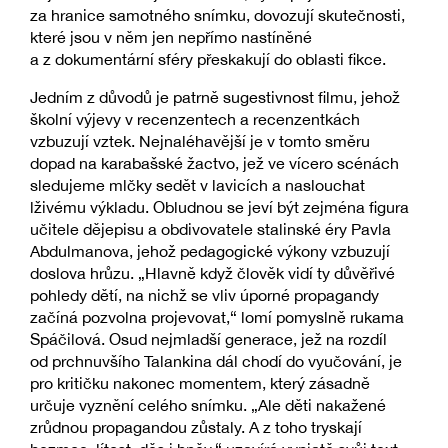
za hranice samotného snímku, dovozují skutečnosti,
které jsou v něm jen nepřímo nastíněné
a z dokumentární sféry přeskakují do oblasti fikce.
Jedním z důvodů je patrně sugestivnost filmu, jehož
školní výjevy v recenzentech a recenzentkách
vzbuzují vztek. Nejnaléhavější je v tomto směru
dopad na karabašské žactvo, jež ve vícero scénách
sledujeme mlčky sedět v lavicích a naslouchat
lživému výkladu. Obludnou se jeví být zejména figura
učitele dějepisu a obdivovatele stalinské éry Pavla
Abdulmanova, jehož pedagogické výkony vzbuzují
doslova hrůzu. „Hlavně když člověk vidí ty důvěřivé
pohledy dětí, na nichž se vliv úporné propagandy
začíná pozvolna projevovat,“ lomí pomyslně rukama
Spáčilová. Osud nejmladší generace, jež na rozdíl
od prchnuvšího Talankina dál chodí do vyučování, je
pro kritičku nakonec momentem, který zásadně
určuje vyznění celého snímku. „Ale děti nakažené
zrůdnou propagandou zůstaly. A z toho tryskají