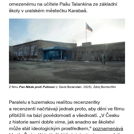
omezenému na učitele Pašu Talankina ze základní
školy v uralském městečku Karabaš.
Z filmu
Pan Nikdo proti Putinovi
(r. David Borenstein, 2025). Zdroj Bontonfilm
Paralelu s tuzemskou realitou recenzentky
a recenzenti načrtávají jednak proto, aby dění ve filmu
přiblížili na bázi povědomosti a všednosti. „V Česku
z historie sami dobře víme, jak snadno se školství
může stát ideologickým prostředkem,“
poznamenává