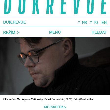
DOK.REVUE
FB
IG
EN
MENU
HLEDAT
REŽIM
Z filmu
Pan Nikdo proti Putinovi
(r. David Borenstein, 2025). Zdroj Bontonfilm
METAKRITIKA