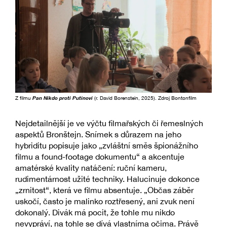
Z filmu
Pan Nikdo proti Putinovi
(r. David Borenstein, 2025). Zdroj Bontonfilm
Nejdetailnější je ve výčtu filmařských či řemeslných
aspektů Bronštejn. Snímek s důrazem na jeho
hybriditu popisuje jako „zvláštní směs špionážního
filmu a found-footage dokumentu“ a akcentuje
amatérské kvality natáčení: ruční kameru,
rudimentárnost užité techniky. Halucinuje dokonce
„zrnitost“, která ve filmu absentuje. „Občas záběr
uskočí, často je malinko roztřesený, ani zvuk není
dokonalý. Divák má pocit, že tohle mu nikdo
nevypráví, na tohle se dívá vlastníma očima. Právě