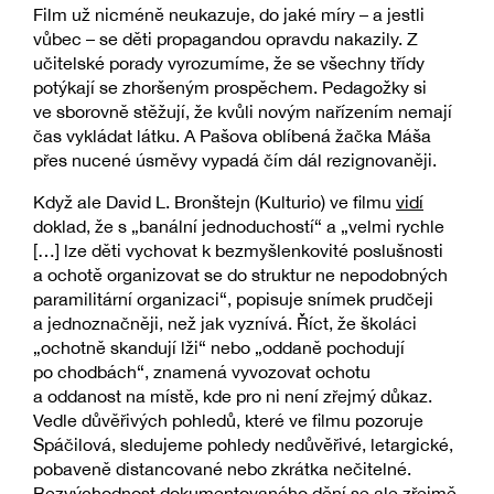
Film už nicméně neukazuje, do jaké míry – a jestli
vůbec – se děti propagandou opravdu nakazily. Z
učitelské porady vyrozumíme, že se všechny třídy
potýkají se zhoršeným prospěchem. Pedagožky si
ve sborovně stěžují, že kvůli novým nařízením nemají
čas vykládat látku. A Pašova oblíbená žačka Máša
přes nucené úsměvy vypadá čím dál rezignovaněji.
Když ale David L. Bronštejn (Kulturio) ve filmu
vidí
doklad, že s „banální jednoduchostí“ a „velmi rychle
[…] lze děti vychovat k bezmyšlenkovité poslušnosti
a ochotě organizovat se do struktur ne nepodobných
paramilitární organizaci“, popisuje snímek prudčeji
a jednoznačněji, než jak vyznívá. Říct, že školáci
„ochotně skandují lži“ nebo „oddaně pochodují
po chodbách“, znamená vyvozovat ochotu
a oddanost na místě, kde pro ni není zřejmý důkaz.
Vedle důvěřivých pohledů, které ve filmu pozoruje
Spáčilová, sledujeme pohledy nedůvěřivé, letargické,
pobaveně distancované nebo zkrátka nečitelné.
Bezvýchodnost dokumentovaného dění se ale zřejmě