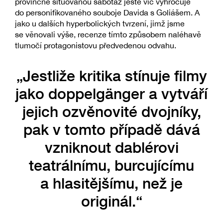
provinčně situovanou sabotáž ještě víc vyhrocuje
do personifikovaného souboje Davida s Goliášem. A
jako u dalších hyperbolických tvrzení, jimž jsme
se věnovali výše, recenze tímto způsobem naléhavě
tlumočí protagonistovu předvedenou odvahu.
„Jestliže kritika stínuje filmy
jako doppelgänger a vytváří
jejich ozvěnovité dvojníky,
pak v tomto případě dává
vzniknout dablérovi
teatrálnímu, burcujícímu
a hlasitějšímu, než je
originál.“