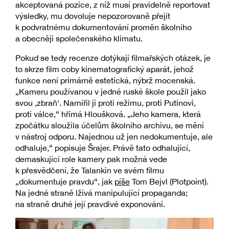
akceptovaná pozice, z níž musí pravidelně reportovat
výsledky, mu dovoluje nepozorovaně přejít
k podvratnému dokumentování proměn školního
a obecněji společenského klimatu.
Pokud se tedy recenze dotýkají filmařských otázek, je
to skrze film coby kinematografický aparát, jehož
funkce není primárně estetická, nýbrž mocenská.
„Kameru používanou v jedné ruské škole použil jako
svou ‚zbraň‘. Namířil ji proti režimu, proti Putinovi,
proti válce,“ hřímá Hloušková. „Jeho kamera, která
zpočátku sloužila účelům školního archivu, se mění
v nástroj odporu. Najednou už jen nedokumentuje, ale
odhaluje,“ popisuje Šrajer. Právě tato odhalující,
demaskující role kamery pak možná vede
k přesvědčení, že Talankin ve svém filmu
„dokumentuje pravdu“, jak
píše
Tom Bejvl (Plotpoint).
Na jedné straně lživá manipulující propaganda;
na straně druhé její pravdivé exponování.