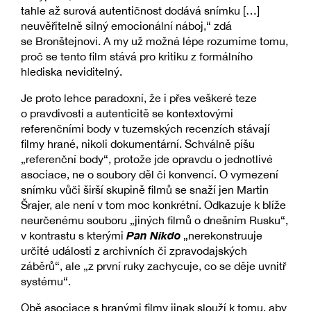
tahle až surová autentičnost dodává snímku […]
neuvěřitelně silný emocionální náboj,“ zdá
se Bronštejnovi. A my už možná lépe rozumíme tomu,
proč se tento film stává pro kritiku z formálního
hlediska neviditelný.
Je proto lehce paradoxní, že i přes veškeré teze
o pravdivosti a autenticitě se kontextovými
referenčními body v tuzemských recenzích stávají
filmy hrané, nikoli dokumentární. Schválně píšu
„referenční body“, protože jde opravdu o jednotlivé
asociace, ne o soubory děl či konvencí. O vymezení
snímku vůči širší skupině filmů se snaží jen Martin
Šrajer, ale není v tom moc konkrétní. Odkazuje k blíže
neurčenému souboru „jiných filmů o dnešním Rusku“,
Pan Nikdo
v kontrastu s kterými
„nerekonstruuje
určité události z archivních či zpravodajských
záběrů“, ale „z první ruky zachycuje, co se děje uvnitř
systému“.
Obě asociace s hranými filmy jinak slouží k tomu, aby