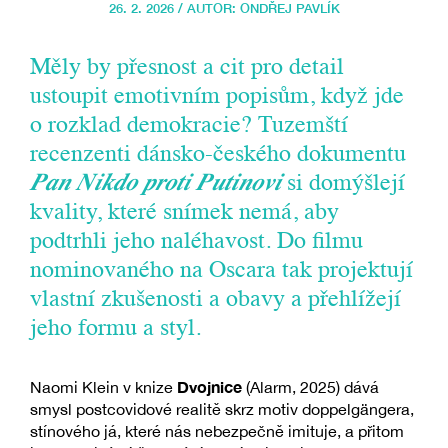
26. 2. 2026 / AUTOR:
ONDŘEJ PAVLÍK
Měly by přesnost a cit pro detail
ustoupit emotivním popisům, když jde
o rozklad demokracie? Tuzemští
recenzenti dánsko-českého dokumentu
Pan Nikdo proti Putinovi
si domýšlejí
kvality, které snímek nemá, aby
podtrhli jeho naléhavost. Do filmu
nominovaného na Oscara tak projektují
vlastní zkušenosti a obavy a přehlížejí
jeho formu a styl.
Dvojnice
Naomi Klein v knize
(Alarm, 2025) dává
smysl postcovidové realitě skrz motiv doppelgängera,
stínového já, které nás nebezpečně imituje, a přitom