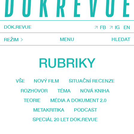
DOK.REVUE
FB
IG
EN
MENU
HLEDAT
REŽIM
RUBRIKY
VŠE
NOVÝ FILM
SITUAČNÍ RECENZE
ROZHOVOR
TÉMA
NOVÁ KNIHA
TEORIE
MÉDIA A DOKUMENT 2.0
METAKRITIKA
PODCAST
SPECIÁL 20 LET DOK.REVUE