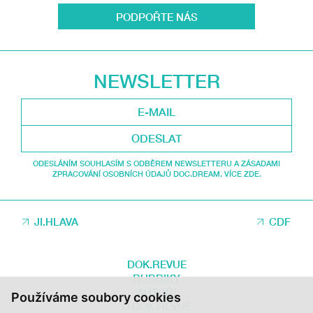
PODPOŘTE NÁS
NEWSLETTER
ODESLAT
ODESLÁNÍM SOUHLASÍM S ODBĚREM NEWSLETTERU A ZÁSADAMI
ZPRACOVÁNÍ OSOBNÍCH ÚDAJŮ DOC.DREAM. VÍCE ZDE.
JI.HLAVA
CDF
DOK.REVUE
RUBRIKY
AUTOŘI
Používáme soubory cookies
O DOK.REVUE