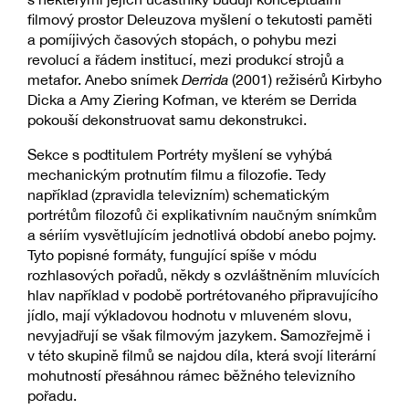
filmový prostor Deleuzova myšlení o tekutosti paměti
a pomíjivých časových stopách, o pohybu mezi
revolucí a řádem institucí, mezi produkcí strojů a
metafor. Anebo snímek
Derrida
(2001) režisérů Kirbyho
Dicka a Amy Ziering Kofman, ve kterém se Derrida
pokouší dekonstruovat samu dekonstrukci.
Sekce s podtitulem Portréty myšlení se vyhýbá
mechanickým protnutím filmu a filozofie. Tedy
například (zpravidla televizním) schematickým
portrétům filozofů či explikativním naučným snímkům
a sériím vysvětlujícím jednotlivá období anebo pojmy.
Tyto popisné formáty, fungující spíše v módu
rozhlasových pořadů, někdy s ozvláštněním mluvících
hlav například v podobě portrétovaného připravujícího
jídlo, mají výkladovou hodnotu v mluveném slovu,
nevyjadřují se však filmovým jazykem. Samozřejmě i
v této skupině filmů se najdou díla, která svojí literární
mohutností přesáhnou rámec běžného televizního
pořadu.