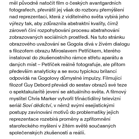
měl původně natočit film o českých avantgardních
fotografech, převrátil jej však do rozboru přemýšlení
nad reprezentací, která z viditelného světa vybírá jeho
výřezy tak, aby zdůraznila abstraktní kvality, čímž
zároveň činí rozpohybování procesu abstrahování
zobrazovaných sociálních prostředí. Na tuto stránku
obrazového uvažování se Gogola dívá v živém dialogu
s filozofem obrazu Miroslavem Petříčkem, kterého
instaloval do zkušenostního rámce střetu aparátu a
daných míst – Petříček reálně fotografuje, ale přitom
především analyticky a se svou typickou brilancí
odpovídá na Gogolovy důmyslné impulzy. Filmující
filozof Guy Debord převádí do sestav obrazů své teze
o spektakularitě jevení se aktuálního světa. A filmový
myslitel Chris Marker vytvořil třináctidílný televizní
seriál
Soví dědictví
, v němž svými esejistickými
postupy zavinování motivů do problematiky jejich
reprezentace rozebírá proměny a zpřítomnění
starořeckého myšlení v žitém světě současných
společenských zkušeností a reálií.