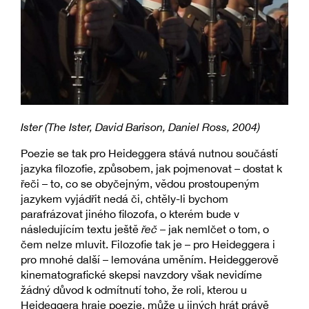
Ister (The Ister, David Barison, Daniel Ross, 2004)
Poezie se tak pro Heideggera stává nutnou součástí
jazyka filozofie, způsobem, jak pojmenovat – dostat k
řeči – to, co se obyčejným, vědou prostoupeným
jazykem vyjádřit nedá či, chtěly-li bychom
parafrázovat jiného filozofa, o kterém bude v
následujícím textu ještě
řeč
– jak nemlčet o tom, o
čem nelze mluvit. Filozofie tak je – pro Heideggera i
pro mnohé další – lemována uměním. Heideggerově
kinematografické skepsi navzdory však nevidíme
žádný důvod k odmítnutí toho, že roli, kterou u
Heideggera hraje poezie, může u jiných hrát právě