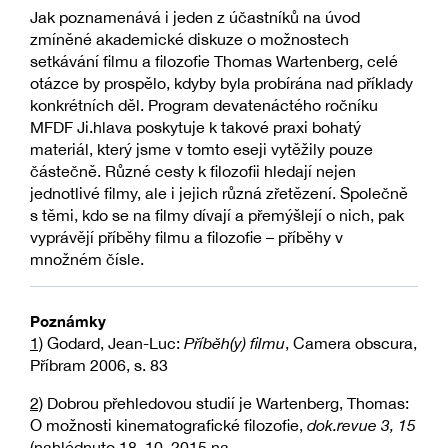
Jak poznamenává i jeden z účastníků na úvod
zmíněné akademické diskuze o možnostech
setkávání filmu a filozofie Thomas Wartenberg, celé
otázce by prospělo, kdyby byla probírána nad příklady
konkrétních děl. Program devatenáctého ročníku
MFDF Ji.hlava poskytuje k takové praxi bohatý
materiál, který jsme v tomto eseji vytěžily pouze
částečně. Různé cesty k filozofii hledají nejen
jednotlivé filmy, ale i jejich různá zřetězení. Společně
s těmi, kdo se na filmy dívají a přemýšlejí o nich, pak
vyprávějí příběhy filmu a filozofie – příběhy v
množném čísle.
Poznámky
1)
Godard, Jean-Luc:
Příběh(y) filmu
, Camera obscura,
Příbram 2006, s. 83
2)
Dobrou přehledovou studií je Wartenberg, Thomas:
O možnosti kinematografické filozofie,
dok.revue 3, 15
(nahlédnuto 18. 10. 2015 na