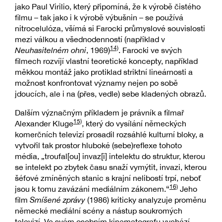
jako Paul Virilio, který připomíná, že k výrobě čistého
filmu – tak jako i k výrobě výbušnin – se používá
nitrocelulóza, všímá si Farocki průmyslové souvislosti
mezi válkou a všednodenností (například v
14)
Neuhasitelném ohni
, 1969)
. Farocki ve svých
filmech rozvíjí vlastní teoretické koncepty, například
měkkou montáž jako protiklad striktní lineárnosti a
možnost konfrontovat významy nejen po sobě
jdoucích, ale i na (přes, vedle) sebe kladených obrazů.
Dalším význačným příkladem je právník a filmař
15)
Alexander Kluge
, který do vysílání německých
komerčních televizí prosadil rozsáhlé kulturní bloky, a
vytvořil tak prostor hluboké (sebe)reflexe tohoto
média, „troufal[ou] invaz[i] intelektu do struktur, kterou
se intelekt po zbytek času snaží vymýtit, invazi, kterou
šéfové zmíněných stanic s krajní nelibostí trpí, neboť
16)
jsou k tomu zavázáni mediálním zákonem.“
Jeho
film
Smíšené zprávy
(1986) kriticky analyzuje proměnu
německé mediální scény a nástup soukromých
televizí. Ve svém osobním kinematografu vychází