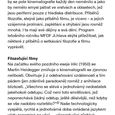
by se pole kinematografie každý den neměnilo a jako
by nemělo smysl pátrat ve vrstvách a oblastech, jež
jsou periferní pouze z hlediska distribuce. Příběhů
filozofie, stejně jako příběhů filmu, je vícero – a jejich
vzájemná prolínání, zaplétání a ohýbání jsou rovněž
mnohá. I ta mají své dějiny a svá dění. Program
letošního ročníku MFDF Ji.hlava skýtá příležitost, jak
některé z příběhů o setkávání filozofie a filmu
vyprávět.
Filozofující filmy
Na začátku svého pozdního eseje
Věc
(1950) se
Martin Heidegger zmiňuje o kinematografii se zjevnou
nelibostí. Obviňuje ji z odstraňování vzdáleností a tím
pádem (jen zdánlivě paradoxně) rovněž z anihilace
blízkosti. „Všechno se slévá v jednotvárný nedostatek
jakéhokoli odstupu. Což není toto smršťování, jež
neponechává žádný odstup, ještě děsivější, než kdyby
4)
se vše nadobro rozletělo?“
Naše technologicky
vyspělá, rychlá a jednotvárná doba ovládaná jazykem
vědy zapomíná na věci – „věcnost věci zůstává