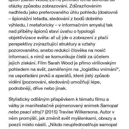
otázky způsobu zobrazování. Zdůrazňováním
nadhledu jako preferovaného úhlu pohledu (doslovně
– špionážní letadla, sledování z bodů dobrého
výhledu, i metaforicky – v informačním smyslu) tak
nad příběhy špionů staví úvahu o typologii
objektivizace světa: ať už jde o zobrazení z ptačí
perspektivy zvýrazňující struktury a vztahy
pozorovaného, anebo redukci člověka na nosič
informací, s nímž se komunikuje čistě za účelem
jejich získání. Film Sarah Wood je přímo viriliovským
pohledem na svět, zaměřeným na „logistiku vnímání“,
na uspořádání prvků a aparátů, které jistý způsob
vidění (pozorování, sledování) umožňují lépe,
podrobněji, dříve nebo jinak.
Stylisticky odlišným příspěvkem k tématu filmu a
války je manifestačně pojmenovaný snímek
Samopal
nebo psací stroj?
(2015) Travise Wilkersona. Autor v
něm promýšlí, jak změnit svět myšlenkami, obrazy a
poezií místo násilí. „Nikdo neupřednostňuje samopal