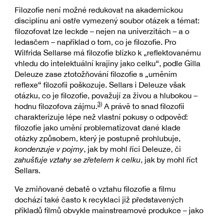
Filozofie není možné redukovat na akademickou
disciplínu ani ostře vymezený soubor otázek a témat:
filozofovat lze leckde – nejen na univerzitách – a o
ledasčem – například o tom, co je filozofie. Pro
Wilfrida Sellarse má filozofie blízko k „reflektovanému
vhledu do intelektuální krajiny jako celku“, podle Gilla
Deleuze zase ztotožňování filozofie s „uměním
reflexe“ filozofii poškozuje. Sellars i Deleuze však
otázku, co je filozofie, považují za živou a hlubokou –
3)
hodnu filozofova zájmu.
A právě to snad filozofii
charakterizuje lépe než vlastní pokusy o odpověď:
filozofie jako umění problematizovat dané klade
otázky způsobem, který je postupně prohlubuje,
kondenzuje v pojmy
, jak by mohl říci Deleuze, či
zahušťuje vztahy se zřetelem k celku
, jak by mohl říct
Sellars.
Ve zmiňované debatě o vztahu filozofie a filmu
dochází také často k recyklaci již představených
příkladů filmů obvykle mainstreamové produkce – jako