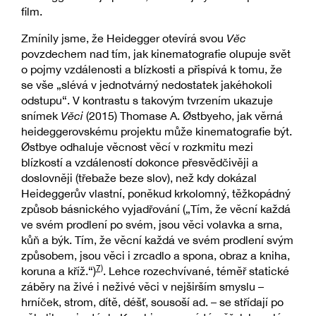
film.
Zmínily jsme, že Heidegger otevírá svou
Věc
povzdechem nad tím, jak kinematografie olupuje svět
o pojmy vzdálenosti a blízkosti a přispívá k tomu, že
se vše „slévá v jednotvárný nedostatek jakéhokoli
odstupu“. V kontrastu s takovým tvrzením ukazuje
snímek
Věci
(2015) Thomase A. Østbyeho, jak věrná
heideggerovskému projektu může kinematografie být.
Østbye odhaluje věcnost věcí v rozkmitu mezi
blízkostí a vzdáleností dokonce přesvědčivěji a
doslovněji (třebaže beze slov), než kdy dokázal
Heideggerův vlastní, poněkud krkolomný, těžkopádný
způsob básnického vyjadřování („Tím, že věcní každá
ve svém prodlení po svém, jsou věci volavka a srna,
kůň a býk. Tím, že věcní každá ve svém prodlení svým
způsobem, jsou věci i zrcadlo a spona, obraz a kniha,
7)
koruna a kříž.“)
. Lehce rozechvívané, téměř statické
záběry na živé i neživé věci v nejširším smyslu –
hrníček, strom, dítě, déšť, sousoší ad. – se střídají po