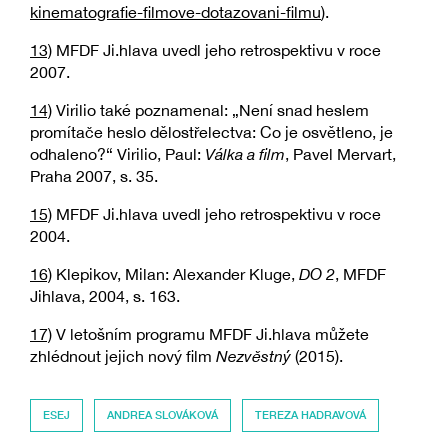
kinematografie-filmove-dotazovani-filmu
).
13)
MFDF Ji.hlava uvedl jeho retrospektivu v roce
2007.
14)
Virilio také poznamenal: „Není snad heslem
promítače heslo dělostřelectva: Co je osvětleno, je
odhaleno?“ Virilio, Paul:
Válka a film
, Pavel Mervart,
Praha 2007, s. 35.
15)
MFDF Ji.hlava uvedl jeho retrospektivu v roce
2004.
16)
Klepikov, Milan: Alexander Kluge,
DO 2
, MFDF
Jihlava, 2004, s. 163.
17)
V letošním programu MFDF Ji.hlava můžete
zhlédnout jejich nový film
Nezvěstný
(2015).
ESEJ
ANDREA SLOVÁKOVÁ
TEREZA HADRAVOVÁ