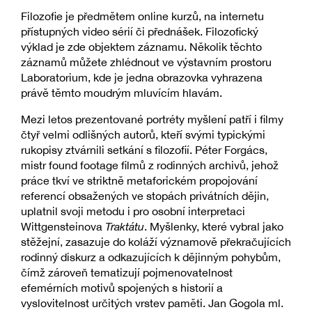
Filozofie je předmětem online kurzů, na internetu
přístupných video sérií či přednášek. Filozofický
výklad je zde objektem záznamu. Několik těchto
záznamů můžete zhlédnout ve výstavním prostoru
Laboratorium, kde je jedna obrazovka vyhrazena
právě těmto moudrým mluvícím hlavám.
Mezi letos prezentované portréty myšlení patří i filmy
čtyř velmi odlišných autorů, kteří svými typickými
rukopisy ztvárnili setkání s filozofií. Péter Forgács,
mistr found footage filmů z rodinných archivů, jehož
práce tkví ve striktně metaforickém propojování
referencí obsažených ve stopách privátních dějin,
uplatnil svoji metodu i pro osobní interpretaci
Wittgensteinova
Traktátu
. Myšlenky, které vybral jako
stěžejní, zasazuje do koláží významově překračujících
rodinný diskurz a odkazujících k dějinným pohybům,
čímž zároveň tematizují pojmenovatelnost
efemérních motivů spojených s historií a
vyslovitelnost určitých vrstev paměti. Jan Gogola ml.