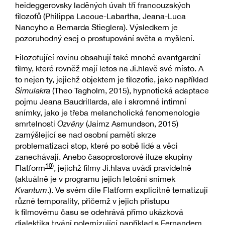
heideggerovsky laděných úvah tří francouzských
filozofů (Philippa Lacoue-Labartha, Jeana-Luca
Nancyho a Bernarda Stieglera). Výsledkem je
pozoruhodný esej o prostupování světa a myšlení.
Filozofující rovinu obsahují také mnohé avantgardní
filmy, které rovněž mají letos na Ji.hlavě své místo. A
to nejen ty, jejichž objektem je filozofie, jako například
Simulakra
(Theo Tagholm, 2015), hypnotická adaptace
pojmu Jeana Baudrillarda, ale i skromné intimní
snímky, jako je třeba melancholická fenomenologie
smrtelnosti
Ozvěny
(Jaimz Asmundson, 2015)
zamýšlející se nad osobní pamětí skrze
problematizaci stop, které po sobě lidé a věci
zanechávají. Anebo časoprostorové iluze skupiny
10)
Flatform
, jejichž filmy Ji.hlava uvádí pravidelně
(aktuálně je v programu jejich letošní snímek
Kvantum
.). Ve svém díle Flatform explicitně tematizují
různé temporality, přičemž v jejich přístupu
k filmovému času se odehrává přímo ukázková
dialektika trvání polemizující například s Fernandem