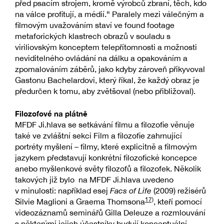
před psacím strojem, kromě výrobců zbraní, těch, kdo
na válce profitují, a médií.“ Paralely mezi válečným a
filmovým uvažováním staví ve found footage
metaforických klastrech obrazů v souladu s
viriliovským konceptem telepřítomnosti a možnosti
neviditelného ovládání na dálku a opakováním a
zpomalováním záběrů, jako kdyby zároveň přikyvoval
Gastonu Bachelardovi, který říkal, že každý obraz je
předurčen k tomu, aby zvětšoval (nebo přibližoval).
Filozofové na plátně
MFDF Ji.hlava se setkávání filmu a filozofie věnuje
také ve zvláštní sekci Film a filozofie zahrnující
portréty myšlení – filmy, které explicitně a filmovým
jazykem představují konkrétní filozofické koncepce
anebo myšlenkové světy filozofů a filozofek. Několik
takových již bylo na MFDF Ji.hlava uvedeno
v minulosti: například esej
Facs of Life
(2009) režisérů
17)
Silvie Maglioni a Graema Thomsona
, kteří pomocí
videozáznamů seminářů Gilla Deleuze a rozmlouvání
s některými jejich účastníky budují konceptuální