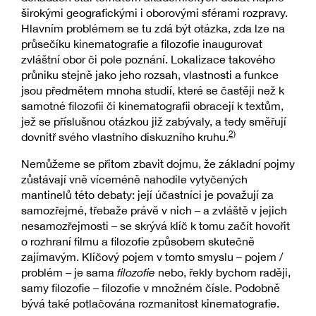
širokými geografickými i oborovými sférami rozpravy.
Hlavním problémem se tu zdá být otázka, zda lze na
průsečíku kinematografie a filozofie inaugurovat
zvláštní obor či pole poznání. Lokalizace takového
průniku stejně jako jeho rozsah, vlastnosti a funkce
jsou předmětem mnoha studií, které se častěji než k
samotné filozofii či kinematografii obracejí k textům,
jež se příslušnou otázkou již zabývaly, a tedy směřují
2)
dovnitř svého vlastního diskuzního kruhu.
Nemůžeme se přitom zbavit dojmu, že základní pojmy
zůstávají vně víceméně nahodile vytyčených
mantinelů této debaty: její účastníci je považují za
samozřejmé, třebaže právě v nich – a zvláště v jejich
nesamozřejmosti – se skrývá klíč k tomu začít hovořit
o rozhraní filmu a filozofie způsobem skutečně
zajímavým. Klíčový pojem v tomto smyslu – pojem /
problém – je sama
filozofie
nebo, řekly bychom raději,
samy filozofie – filozofie v množném čísle. Podobně
bývá také potlačována rozmanitost kinematografie.