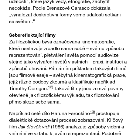
události“, které jazyk vědy, etnografie, zachytit
nedokáže. Podle Brenezové Carasco dokázala
„vynalézat deskriptivní formy věrné události setkání
se světem.“
Sebereflektující filmy
Za filozofickou bývá označována kinematografie,
která nastavuje zrcadlo sama sobě – svému způsobu
reprezentování, přetváření světa pomocí audiovize
stejně jako vytváření světů vlastních – praxí, institucí a
způsobů chování. Primárním příkladem takových filmů
jsou filmové eseje – svébytná kinematografická praxe,
jejíž různé podoby zkoumá a klasifikuje například
12)
Timothy Corrigan.
Takové filmy jsou ze své povahy
otevřené jak filozofickému výkladu, tak filozofování
přímo skrze sebe sama.
13)
Například celé dílo Haruna Farockiho
prostupuje
dialektické dotazování procesů zobrazování. Klíčový
film
Jak člověk vidí
(1986) analyzuje způsoby vidění a
vnímání ve vztahu k jevům a reprezentaci. Podobně