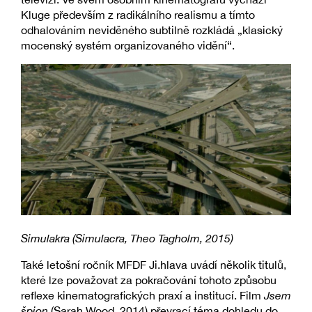
Kluge především z radikálního realismu a tímto
odhalováním neviděného subtilně rozkládá „klasický
mocenský systém organizovaného vidění“.
Simulakra (Simulacra, Theo Tagholm, 2015)
Také letošní ročník MFDF Ji.hlava uvádí několik titulů,
které lze považovat za pokračování tohoto způsobu
reflexe kinematografických praxí a institucí. Film
Jsem
špion
(Sarah Wood, 2014) převrací téma dohledu do