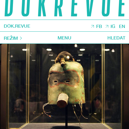
DOK.REVUE
FB
IG
EN
MENU
HLEDAT
REŽIM