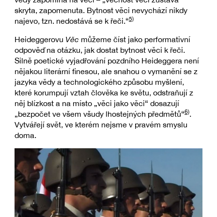
skryta, zapomenuta. Bytnost věci nevychází nikdy
5)
najevo, tzn. nedostává se k řeči.“
Heideggerovu
Věc
můžeme číst jako performativní
odpověď na otázku, jak dostat bytnost věci k řeči.
Silně poetické vyjadřování pozdního Heideggera není
nějakou literární finesou, ale snahou o vymanění se z
jazyka vědy a technologického způsobu myšlení,
které korumpují vztah člověka ke světu, odstraňují z
něj blízkost a na místo „věci jako věci“ dosazují
6)
„bezpočet ve všem všudy lhostejných předmětů“
.
Vytvářejí svět, ve kterém nejsme v pravém smyslu
doma.