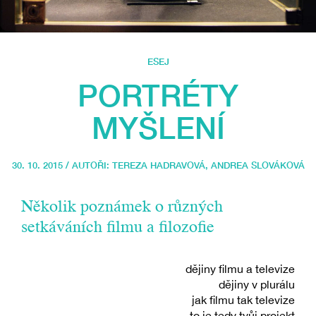
ESEJ
PORTRÉTY
MYŠLENÍ
30. 10. 2015 / AUTOŘI:
TEREZA HADRAVOVÁ
,
ANDREA SLOVÁKOVÁ
Několik poznámek o různých
setkáváních filmu a filozofie
dějiny filmu a televize
dějiny v plurálu
jak filmu tak televize
to je tedy tvůj projekt