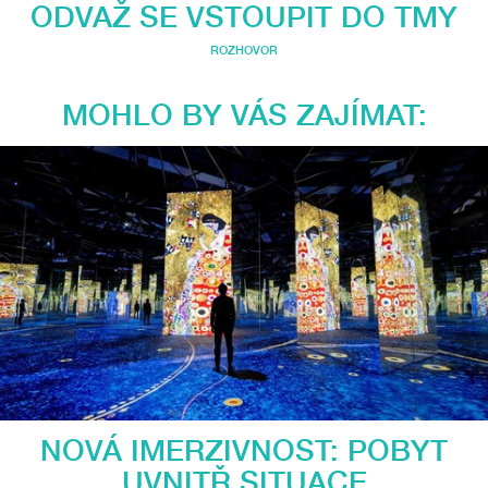
ODVAŽ SE VSTOUPIT DO TMY
ROZHOVOR
MOHLO BY VÁS ZAJÍMAT:
NOVÁ IMERZIVNOST: POBYT
UVNITŘ SITUACE