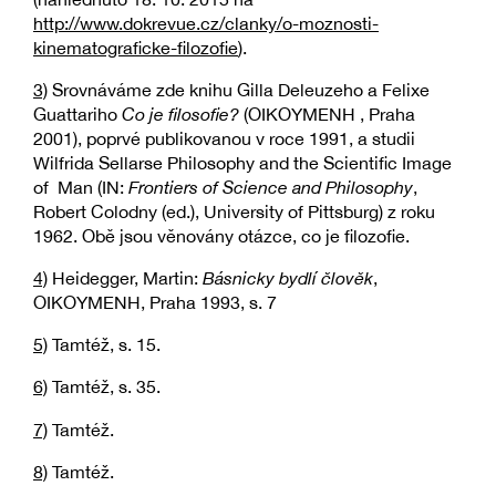
http://www.dokrevue.cz/clanky/o-moznosti-
kinematograficke-filozofie
).
3)
Srovnáváme zde knihu Gilla Deleuzeho a Felixe
Guattariho
Co je filosofie?
(OIKOYMENH , Praha
2001), poprvé publikovanou v roce 1991, a studii
Wilfrida Sellarse Philosophy and the Scientific Image
of Man (IN:
Frontiers of Science and Philosophy
,
Robert Colodny (ed.), University of Pittsburg) z roku
1962. Obě jsou věnovány otázce, co je filozofie.
4)
Heidegger, Martin:
Básnicky bydlí člověk
,
OIKOYMENH, Praha 1993, s. 7
5)
Tamtéž, s. 15.
6)
Tamtéž, s. 35.
7)
Tamtéž.
8)
Tamtéž.