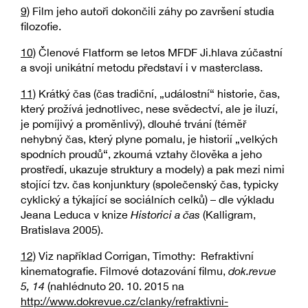
9)
Film jeho autoři dokončili záhy po završení studia
filozofie.
10)
Členové Flatform se letos MFDF Ji.hlava zúčastní
a svoji unikátní metodu představí i v masterclass.
11)
Krátký čas (čas tradiční, „událostní“ historie, čas,
který prožívá jednotlivec, nese svědectví, ale je iluzí,
je pomíjivý a proměnlivý), dlouhé trvání (téměř
nehybný čas, který plyne pomalu, je historií „velkých
spodních proudů“, zkoumá vztahy člověka a jeho
prostředí, ukazuje struktury a modely) a pak mezi nimi
stojící tzv. čas konjunktury (společenský čas, typicky
cyklický a týkající se sociálních celků) – dle výkladu
Jeana Leduca v knize
Historici a čas
(Kalligram,
Bratislava 2005).
12)
Viz například Corrigan, Timothy: Refraktivní
kinematografie. Filmové dotazování filmu,
dok.revue
5, 14
(nahlédnuto 20. 10. 2015 na
http://www.dokrevue.cz/clanky/refraktivni-