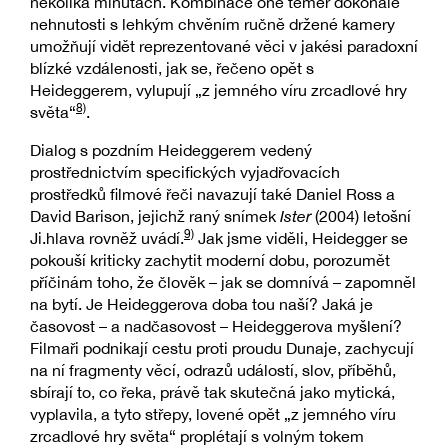
několika minutách. Kombinace oné téměř dokonalé
nehnutosti s lehkým chvěním ručně držené kamery
umožňují vidět reprezentované věci v jakési paradoxní
blízké vzdálenosti, jak se, řečeno opět s
Heideggerem, vylupují „z jemného víru zrcadlové hry
8)
světa“
.
Dialog s pozdním Heideggerem vedený
prostřednictvím specifických vyjadřovacích
prostředků filmové řeči navazují také Daniel Ross a
David Barison, jejichž raný snímek
Ister
(2004) letošní
9)
Ji.hlava rovněž uvádí.
Jak jsme viděli, Heidegger se
pokouší kriticky zachytit moderní dobu, porozumět
příčinám toho, že člověk – jak se domnívá – zapomněl
na bytí. Je Heideggerova doba tou naší? Jaká je
časovost – a nadčasovost – Heideggerova myšlení?
Filmaři podnikají cestu proti proudu Dunaje, zachycují
na ní fragmenty věcí, odrazů událostí, slov, příběhů,
sbírají to, co řeka, právě tak skutečná jako mytická,
vyplavila, a tyto střepy, lovené opět „z jemného víru
zrcadlové hry světa“ proplétají s volným tokem