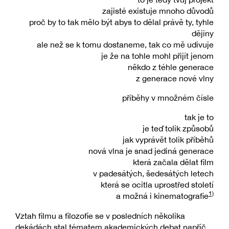
zajisté existuje mnoho důvodů
proč by to tak mělo být abys to dělal právě ty, tyhle
dějiny
ale než se k tomu dostaneme, tak co mě udivuje
je že na tohle mohl přijít jenom
někdo z téhle generace
z generace nové vlny
příběhy v množném čísle
tak je to
je teď tolik způsobů
jak vyprávět tolik příběhů
nová vlna je snad jediná generace
která začala dělat film
v padesátých, šedesátých letech
která se ocitla uprostřed století
1)
a možná i kinematografie
Vztah filmu a filozofie se v posledních několika
dekádách stal tématem akademických debat napříč