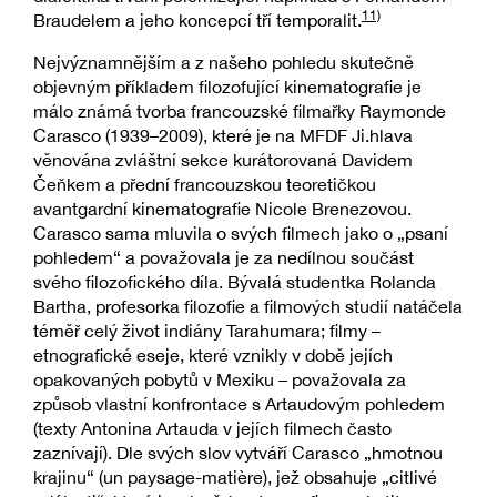
11)
Braudelem a jeho koncepcí tří temporalit.
Nejvýznamnějším a z našeho pohledu skutečně
objevným příkladem filozofující kinematografie je
málo známá tvorba francouzské filmařky Raymonde
Carasco (1939–2009), které je na MFDF Ji.hlava
věnována zvláštní sekce kurátorovaná Davidem
Čeňkem a přední francouzskou teoretičkou
avantgardní kinematografie Nicole Brenezovou.
Carasco sama mluvila o svých filmech jako o „psaní
pohledem“ a považovala je za nedílnou součást
svého filozofického díla. Bývalá studentka Rolanda
Bartha, profesorka filozofie a filmových studií natáčela
téměř celý život indiány Tarahumara; filmy –
etnografické eseje, které vznikly v době jejích
opakovaných pobytů v Mexiku – považovala za
způsob vlastní konfrontace s Artaudovým pohledem
(texty Antonina Artauda v jejích filmech často
zaznívají). Dle svých slov vytváří Carasco „hmotnou
krajinu“ (un paysage-matière), jež obsahuje „citlivé