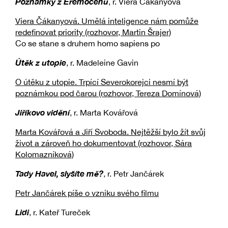
Poznámky z Eremocénu
, r. Viera Čákanyová
Viera Čákanyová. Umělá inteligence nám pomůže
redefinovat priority (rozhovor, Martin Šrajer)
Co se stane s druhem homo sapiens po
Útěk z utopie
, r. Madeleine Gavin
O útěku z utopie. Trpící Severokorejci nesmí být
poznámkou pod čarou (rozhovor, Tereza Domínová)
Jiříkovo vidění
, r. Marta Kovářová
Marta Kovářová a Jiří Svoboda. Nejtěžší bylo žít svůj
život a zároveň ho dokumentovat (rozhovor, Sára
Kolomazníková)
Tady Havel, slyšíte mě?
, r. Petr Jančárek
Petr Jančárek píše o vzniku svého filmu
Lidi
, r. Kateř Tureček