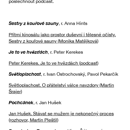
poslechnout podcast.
Sestry z kouřové sauny
, r. Anna Hints
Přítmí kinosálu jako prostor duševní i tělesné očisty.
Sestry z kouřové sauny (Monika Matějková)
Je to ve hvězdách
, r. Peter Kerekes
Peter Kerekes. Je to ve hvězdách (podcast)
Světloplachost
, r. Ivan Ostrochovský, Pavol Pekarčík
Světloplachost. O přátelství válce navzdory (Martin
Šrajer)
Pochcánek
, r. Jan Hušek
Jan Hušek. Stávat se mužem je nekonečný proces
(rozhovor, Martin Pleštil)