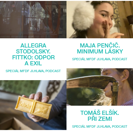
ALLEGRA
MAJA PENČIČ.
STODOLSKY.
MINIMUM LÁSKY
FITTKO: ODPOR
SPECIÁL MFDF JI.HLAVA
,
PODCAST
A EXIL
SPECIÁL MFDF JI.HLAVA
,
PODCAST
TOMÁŠ ELŠÍK.
PŘI ZEMI
SPECIÁL MFDF JI.HLAVA
,
PODCAST