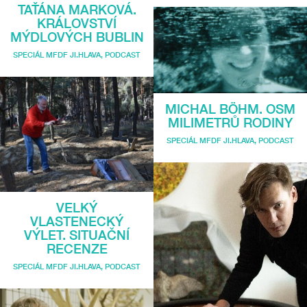
TAŤÁNA MARKOVÁ.
KRÁLOVSTVÍ
MÝDLOVÝCH BUBLIN
SPECIÁL MFDF JI.HLAVA
,
PODCAST
MICHAL BÖHM. OSM
MILIMETRŮ RODINY
SPECIÁL MFDF JI.HLAVA
,
PODCAST
VELKÝ
VLASTENECKÝ
VÝLET. SITUAČNÍ
RECENZE
SPECIÁL MFDF JI.HLAVA
,
PODCAST