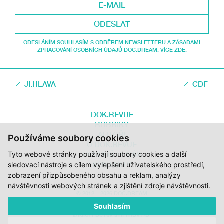
ODESLAT
ODESLÁNÍM SOUHLASÍM S ODBĚREM NEWSLETTERU A ZÁSADAMI
ZPRACOVÁNÍ OSOBNÍCH ÚDAJŮ DOC.DREAM. VÍCE ZDE.
JI.HLAVA
CDF
DOK.REVUE
RUBRIKY
AUTOŘI
Používáme soubory cookies
O DOK.REVUE
PODPOŘTE NÁS
Tyto webové stránky používají soubory cookies a další
KONTAKTY
sledovací nástroje s cílem vylepšení uživatelského prostředí,
zobrazení přizpůsobeného obsahu a reklam, analýzy
návštěvnosti webových stránek a zjištění zdroje návštěvnosti.
© 2012 – 2026 DOC.DREAM
Souhlasím
ZA PODPORY STÁTNÍHO FONDU KINEMATOGRAFIE, KRAJE VYSOČINA A
MINISTERSTVA KULTURY ČR.