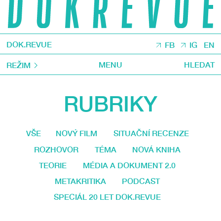
DOK.REVUE
FB
IG
EN
MENU
HLEDAT
REŽIM
RUBRIKY
VŠE
NOVÝ FILM
SITUAČNÍ RECENZE
ROZHOVOR
TÉMA
NOVÁ KNIHA
TEORIE
MÉDIA A DOKUMENT 2.0
METAKRITIKA
PODCAST
SPECIÁL 20 LET DOK.REVUE