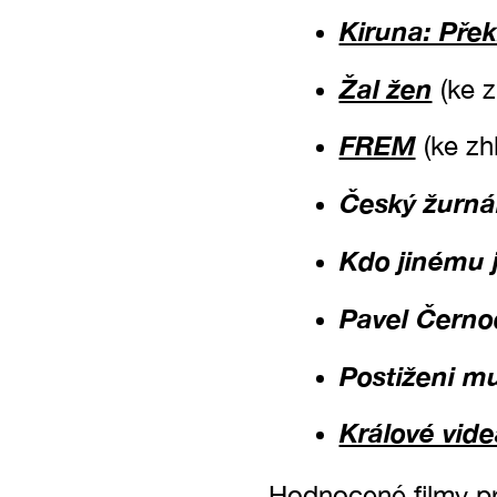
Kiruna: Přek
Žal žen
(ke 
FREM
(ke zh
Český žurná
Kdo jinému
Pavel Černoc
Postiženi m
Králové vide
Hodnocené filmy pr