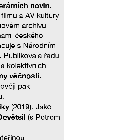
terárních novin
.
filmu a AV kultury
movém archivu
inami českého
acuje s Národním
Publikovala řadu
a kolektivních
y věčnosti.
nověji pak
u
.
iky
(2019). Jako
evětsil
(s Petrem
teřinou