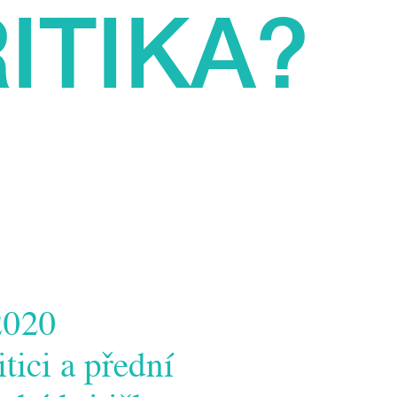
RITIKA?
2020
tici a přední