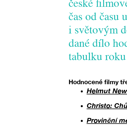
české filmové
čas od času 
i světovým 
dané dílo hod
tabulku roku
Hodnocené filmy tř
Helmut New
Christo: Ch
Provinční m