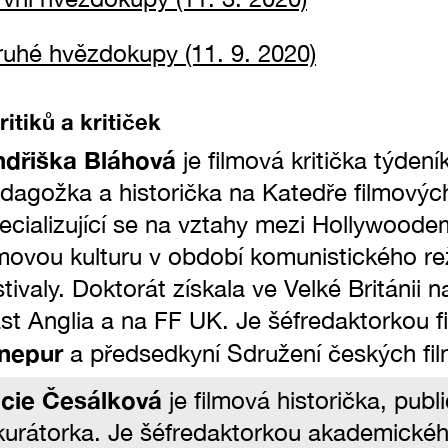
uhé hvězdokupy (11. 9. 2020)
ritiků a kritiček
ndřiška Bláhová
je filmová kritička týden
dagožka a historička na Katedře filmových
ecializující se na vztahy mezi Hollywood
lmovou kulturu v období komunistického re
stivaly. Doktorát získala ve Velké Británii n
st Anglia a na FF UK. Je šéfredaktorkou 
nepur
a předsedkyní Sdružení českých film
cie Česálková
je filmová historička, pub
kurátorka. Je šéfredaktorkou akademické