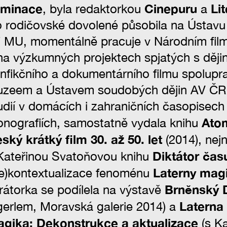
uminace
Cinepuru
Li
, byla redaktorkou
a
 rodičovské dovolené působila na Ústavu 
 MU, momentálně pracuje v Národním fil
na výzkumných projektech spjatých s děj
nfikčního a dokumentárního filmu spolupr
zeem a Ústavem soudobých dějin AV ČR. 
udií v domácích i zahraničních časopisech 
Atom
nografiích, samostatně vydala knihu
ský krátký film 30. až 50. let
(2014), nej
Diktátor čas
Kateřinou Svatoňovou knihu
Laterny mag
e)kontextualizace fenoménu
Brněnský D
rátorka se podílela na výstavě
Laterna
gerlem, Moravská galerie 2014) a
gika: Dekonstrukce a aktualizace
(s Ka