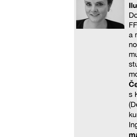
Il
Do
FF
a 
no
mu
st
mo
Če
s 
(D
ku
In
ma