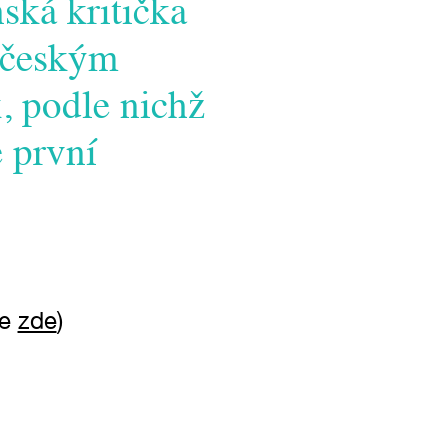
nská kritička
 českým
 podle nichž
e první
ne
zde
)