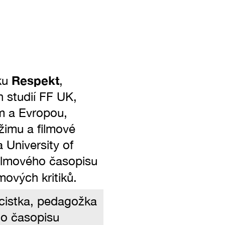
Respekt
íku
,
 studií FF UK,
em a Evropou,
žimu a filmové
a University of
filmového časopisu
ových kritiků.
licistka, pedagožka
ho časopisu