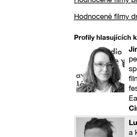
Hodnocené filmy dr
Profily hlasujících k
Ji
pe
sp
fi
fe
Ea
Ci
Lu
a 