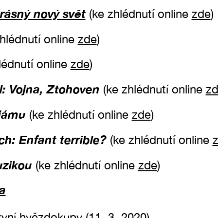
rásný nový svět
(ke zhlédnutí online
zde
)
zhlédnutí online
zde
)
lédnutí online
zde
)
l: Vojna, Ztohoven
(ke zhlédnutí online
z
 jámu
(ke zhlédnutí online
zde
)
h: Enfant terrible?
(ke zhlédnutí online
uzikou
(ke zhlédnutí online
zde
)
a
vní hvězdokupy (11. 3. 2020)