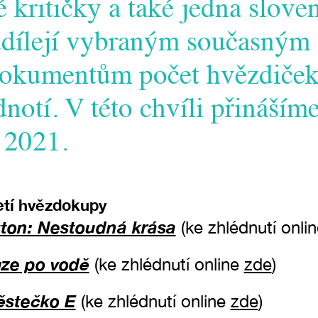
 kritičky a také jedna slove
udílejí vybraným současným
dokumentům počet hvězdiček,
notí. V této chvíli přináším
 2021.
etí hvězdokupy
ton: Nestoudná krása
(ke zhlédnutí onli
ůze po vodě
(ke zhlédnutí online
zde
)
ěstečko E
(ke zhlédnutí online
zde
)