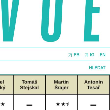
FB
IG
EN
HLEDAT