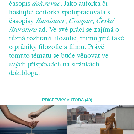
časopis
dok.revue
. Jako autorka či
hostující editorka spolupracovala s
časopisy
Iluminace
,
Cinepur
,
Česká
literatura
ad. Ve své práci se zajímá o
různá rozhraní filozofie, mimo jiné také
o průniky filozofie a filmu. Právě
tomuto tématu se bude věnovat ve
svých příspěvcích na stránkách
dok.blogu.
PŘÍSPĚVKY AUTORA (40)