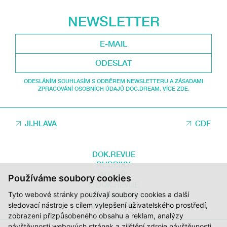
NEWSLETTER
ODESLAT
ODESLÁNÍM SOUHLASÍM S ODBĚREM NEWSLETTERU A ZÁSADAMI
ZPRACOVÁNÍ OSOBNÍCH ÚDAJŮ DOC.DREAM. VÍCE ZDE.
JI.HLAVA
CDF
DOK.REVUE
RUBRIKY
AUTOŘI
Používáme soubory cookies
O DOK.REVUE
Tyto webové stránky používají soubory cookies a další
PODPOŘTE NÁS
KONTAKTY
sledovací nástroje s cílem vylepšení uživatelského prostředí,
zobrazení přizpůsobeného obsahu a reklam, analýzy
návštěvnosti webových stránek a zjištění zdroje návštěvnosti.