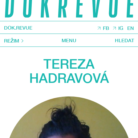
DOK.REVUE
FB
IG
EN
MENU
HLEDAT
REŽIM
TEREZA
HADRAVOVÁ