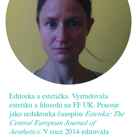
Editorka a estetička. Vystudovala
estetiku a filozofii na FF UK. Pracuje
jako redaktorka časopisu
Estetika: The
Central European Journal of
Aesthetics
. V roce 2014 editovala