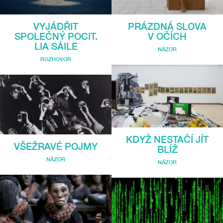
VYJÁDŘIT
PRÁZDNÁ SLOVA
SPOLEČNÝ POCIT.
V OČÍCH
LIA SÁILE
NÁZOR
ROZHOVOR
KDYŽ NESTAČÍ JÍT
VŠEŽRAVÉ POJMY
BLÍŽ
NÁZOR
NÁZOR