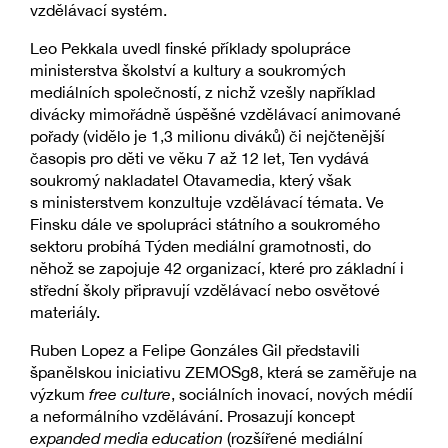
vzdělávací systém.
Leo Pekkala uvedl finské příklady spolupráce
ministerstva školství a kultury a soukromých
mediálních společností, z nichž vzešly například
divácky mimořádně úspěšné vzdělávací animované
pořady (vidělo je 1,3 milionu diváků) či nejčtenější
časopis pro děti ve věku 7 až 12 let, Ten vydává
soukromý nakladatel Otavamedia, který však
s ministerstvem konzultuje vzdělávací témata. Ve
Finsku dále ve spolupráci státního a soukromého
sektoru probíhá Týden mediální gramotnosti, do
něhož se zapojuje 42 organizací, které pro základní i
střední školy připravují vzdělávací nebo osvětové
materiály.
Ruben Lopez a Felipe Gonzáles Gil představili
španělskou iniciativu ZEMOSg8, která se zaměřuje na
výzkum
free culture
, sociálních inovací, nových médií
a neformálního vzdělávání. Prosazují koncept
expanded media education
(rozšířené mediální