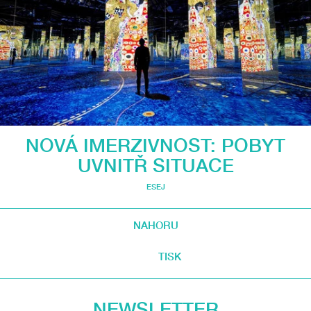
NOVÁ IMERZIVNOST: POBYT
UVNITŘ SITUACE
ESEJ
NAHORU
TISK
NEWSLETTER