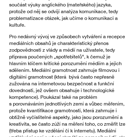
součást výuky anglického (mateřského) jazyka,
protože od něj se odvíjí analýza komunikace, tedy
problematizace otázek, jak učíme o komunikaci a
kultuře.
Pro nedávný vývoj ve způsobech vytváření a recepce
mediálních obsahů je charakteristický přenos
zodpovědnosti z vlády a médií na uživatele, tedy
příprava poučených „spotřebitelů“, k čemuž je
hlavním klíčem kritické porozumění médiím a jejich
sdělením. Mediální gramotnost zahrnuje filmovou i
digitální gramotnost (která bývá často nepřesně
zužována na internetovou bezpečnost a funkční
dovednosti, jež ovšem obsahuje i technologické
kompetence). Poukázal také na problém
s porovnáváním jednotlivých zemí a vůbec měřením,
protože kvantifikace gramotnosti, která zahrnuje i
obtížně vyčíslitelné aspekty, jako jsou porozumění a
kreativita, se často zúží na měření toho, co změřit lze
(třeba přístup ke vzdělání či k internetu). Mediální