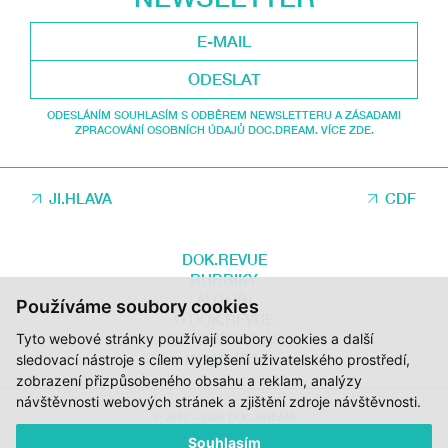
ODESLAT
ODESLÁNÍM SOUHLASÍM S ODBĚREM NEWSLETTERU A ZÁSADAMI
ZPRACOVÁNÍ OSOBNÍCH ÚDAJŮ DOC.DREAM. VÍCE ZDE.
JI.HLAVA
CDF
DOK.REVUE
RUBRIKY
AUTOŘI
Používáme soubory cookies
O DOK.REVUE
Tyto webové stránky používají soubory cookies a další
PODPOŘTE NÁS
KONTAKTY
sledovací nástroje s cílem vylepšení uživatelského prostředí,
zobrazení přizpůsobeného obsahu a reklam, analýzy
návštěvnosti webových stránek a zjištění zdroje návštěvnosti.
© 2012 – 2026 DOC.DREAM
Souhlasím
ZA PODPORY STÁTNÍHO FONDU KINEMATOGRAFIE, KRAJE VYSOČINA A