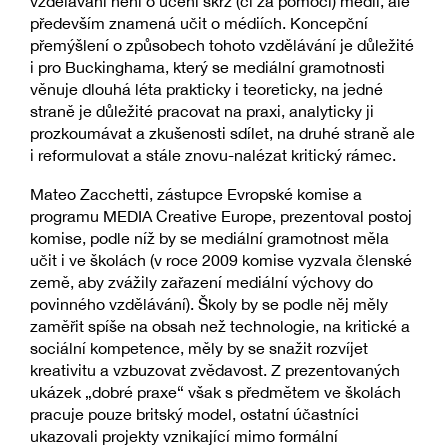
vzdělávání není o učení skrz (či za pomoci) médií, ale
především znamená učit o médiích. Koncepční
přemýšlení o způsobech tohoto vzdělávání je důležité
i pro Buckinghama, který se mediální gramotnosti
věnuje dlouhá léta prakticky i teoreticky, na jedné
straně je důležité pracovat na praxi, analyticky ji
prozkoumávat a zkušenosti sdílet, na druhé straně ale
i reformulovat a stále znovu-nalézat kritický rámec.
Mateo Zacchetti, zástupce Evropské komise a
programu MEDIA Creative Europe, prezentoval postoj
komise, podle níž by se mediální gramotnost měla
učit i ve školách (v roce 2009 komise vyzvala členské
země, aby zvážily zařazení mediální výchovy do
povinného vzdělávání). Školy by se podle něj měly
zaměřit spíše na obsah než technologie, na kritické a
sociální kompetence, měly by se snažit rozvíjet
kreativitu a vzbuzovat zvědavost. Z prezentovaných
ukázek „dobré praxe“ však s předmětem ve školách
pracuje pouze britský model, ostatní účastníci
ukazovali projekty vznikající mimo formální