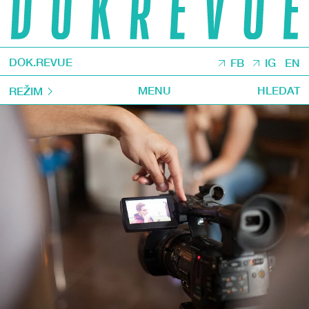
DOK.REVUE
FB
IG
EN
MENU
HLEDAT
REŽIM