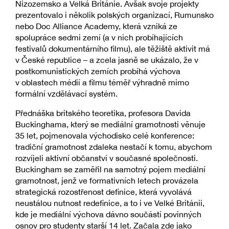
Nizozemsko a Velká Británie. Avšak svoje projekty
prezentovalo i několik polských organizací, Rumunsko
nebo Doc Alliance Academy, která vzniká ze
spolupráce sedmi zemí (a v nich probíhajících
festivalů dokumentárního filmu), ale těžiště aktivit má
v České republice – a zcela jasně se ukázalo, že v
postkomunistických zemích probíhá výchova
v oblastech médií a filmu téměř výhradně mimo
formální vzdělávací systém.
Přednáška britského teoretika, profesora Davida
Buckinghama, který se mediální gramotnosti věnuje
35 let, pojmenovala východisko celé konference:
tradiční gramotnost zdaleka nestačí k tomu, abychom
rozvíjeli aktivní občanství v současné společnosti.
Buckingham se zaměřil na samotný pojem mediální
gramotnost, jenž ve formativních letech provázela
strategická rozostřenost definice, která vyvolává
neustálou nutnost redefinice, a to i ve Velké Británii,
kde je mediální výchova dávno součástí povinných
osnov pro studenty starší 14 let. Začala zde jako