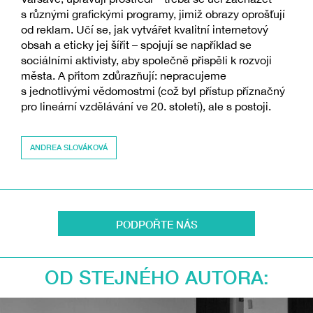
s různými grafickými programy, jimiž obrazy oprošťují
od reklam. Učí se, jak vytvářet kvalitní internetový
obsah a eticky jej šířit – spojují se například se
sociálními aktivisty, aby společně přispěli k rozvoji
města. A přitom zdůrazňují: nepracujeme
s jednotlivými vědomostmi (což byl přístup příznačný
pro lineární vzdělávání ve 20. století), ale s postoji.
ANDREA SLOVÁKOVÁ
PODPOŘTE NÁS
OD STEJNÉHO AUTORA: