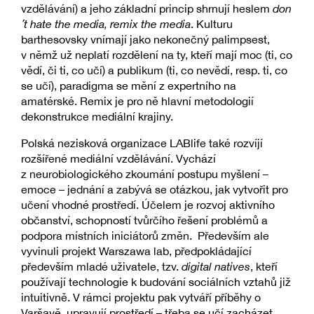
vzdělávání) a jeho základní princip shrnují heslem
don
´t hate the media, remix the media
. Kulturu
barthesovsky vnímají jako nekonečný palimpsest,
v němž už neplatí rozdělení na ty, kteří mají moc (ti, co
vědí, či ti, co učí) a publikum (ti, co nevědí, resp. ti, co
se učí), paradigma se mění z expertního na
amatérské. Remix je pro ně hlavní metodologií
dekonstrukce mediální krajiny.
Polská nezisková organizace LABlife také rozvíjí
rozšířené mediální vzdělávání. Vychází
z neurobiologického zkoumání postupu myšlení –
emoce – jednání a zabývá se otázkou, jak vytvořit pro
učení vhodné prostředí. Účelem je rozvoj aktivního
občanství, schopností tvůrčího řešení problémů a
podpora místních iniciátorů změn. Především ale
vyvinuli projekt Warszawa lab, předpokládající
především mladé uživatele, tzv.
digital natives
, kteří
používají technologie k budování sociálních vztahů již
intuitivně. V rámci projektu pak vytváří příběhy o
Varšavě, upravují prostředí – třeba se učí zacházet