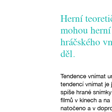
Herní teoret
mohou herní 
hráčského vn
děl.
Tendence vnímat um
tendencí vnímat je 
spíše hrané snímky
filmů v kinech a na 
natočeno a v dopro