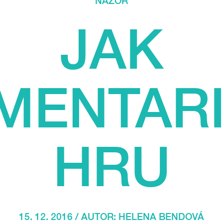
NÁZOR
JAK
MENTARI
HRU
15. 12. 2016 / AUTOR:
HELENA BENDOVÁ