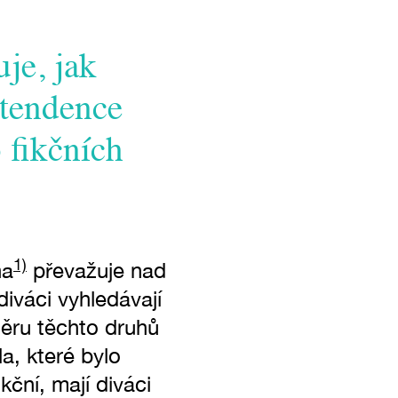
je, jak
 tendence
 fikčních
1)
na
převažuje nad
diváci vyhledávají
měru těchto druhů
la, které bylo
ční, mají diváci