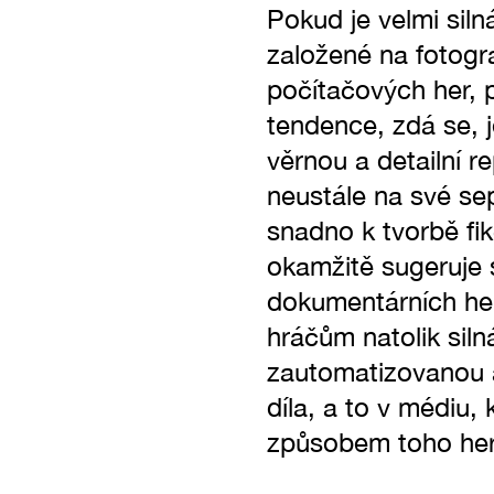
Pokud je velmi siln
založené na fotogr
počítačových her, p
tendence, zdá se, je
věrnou a detailní r
neustále na své sep
snadno k tvorbě fik
okamžitě sugeruje s
dokumentárních her
hráčům natolik siln
zautomatizovanou a 
díla, a to v médiu,
způsobem toho hern