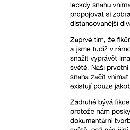
leckdy snahu vnímat
propojovat si zobr
distancovanější di
Zaprvé tím, že fikč
a jsme tudíž v rámc
snažit vyprávět ima
světě. Naší prvotní
snaha začít vnímat 
existují pouze jako
Zadruhé bývá fikce 
protože nám posky
dokumentární tvorb
světě, což nás čin