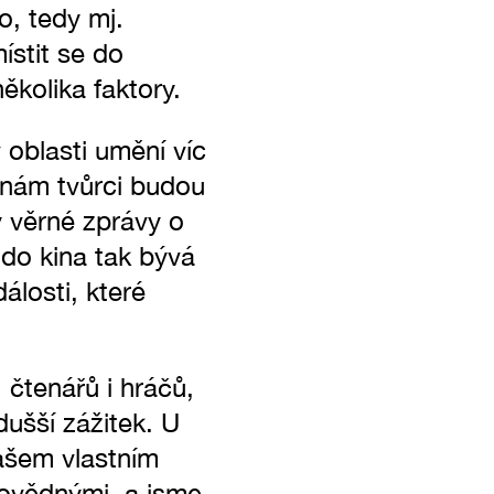
o, tedy mj.
ístit se do
kolika faktory.
v oblasti umění víc
e nám tvůrci budou
y věrné zprávy o
 do kina tak bývá
álosti, které
 čtenářů i hráčů,
ušší zážitek. U
ašem vlastním
povědnými, a jsme