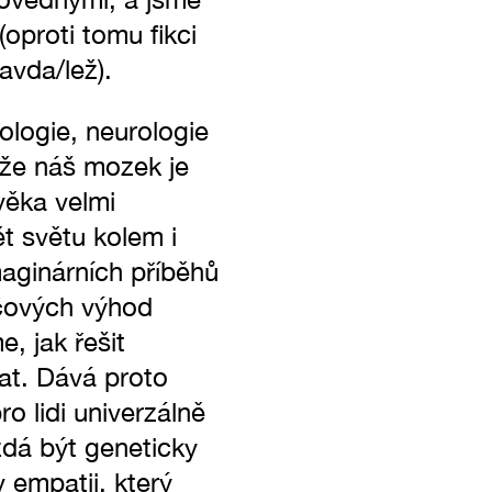
oproti tomu fikci
avda/lež).
hologie, neurologie
, že náš mozek je
věka velmi
ět světu kolem i
aginárních příběhů
íčových výhod
, jak řešit
at. Dává proto
ro lidi univerzálně
 zdá být geneticky
 empatii, který