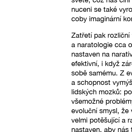
nuceni se také vyro
coby imaginární ko
Zatřetí pak rozliční
a naratologie cca o
nastaven na narativ
efektivní, i když z
sobě samému. Z evo
a schopnost vymýšl
lidských mozků: po
všemožné problémy,
evoluční smysl, že 
velmi potěšující a 
nastaven, aby nás t