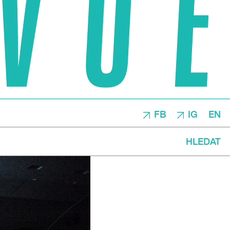
FB
IG
EN
HLEDAT