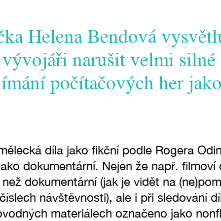
ička Helena Bendová vysvětlu
vývojáři narušit velmi silné
ímání počítačových her jako
ělecká díla jako fikční podle Rogera Odi
jako dokumentární. Nejen že např. filmoví 
 než dokumentární (jak je vidět na (ne)po
číslech návštěvnosti), ale i při sledování dí
vodných materiálech označeno jako nonfik