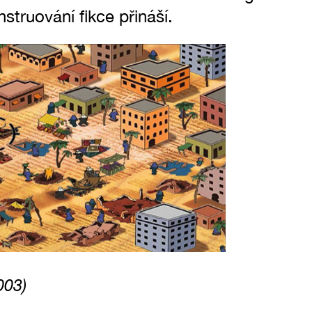
struování fikce přináší.
003)