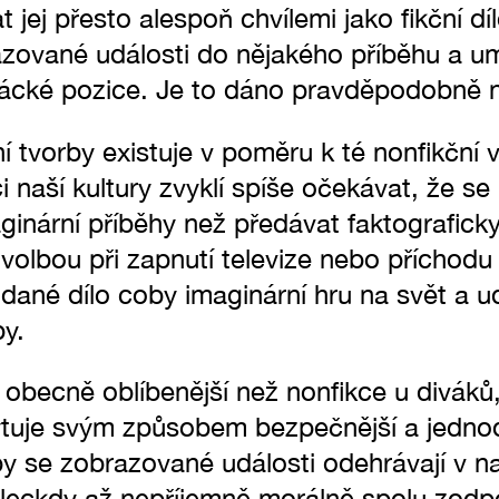
 jej přesto alespoň chvílemi jako fikční díl
azované události do nějakého příběhu a um
vácké pozice. Je to dáno pravděpodobně ně
ní tvorby existuje v poměru k té nonfikční 
i naší kultury zvyklí spíše očekávat, že s
ginární příběhy než předávat faktografick
 volbou při zapnutí televize nebo příchodu
dané dílo coby imaginární hru na svět a ud
by.
obecně oblíbenější než nonfikce u diváků,
tuje svým způsobem bezpečnější a jednod
y se zobrazované události odehrávají v n
í leckdy až nepříjemně morálně spolu zod