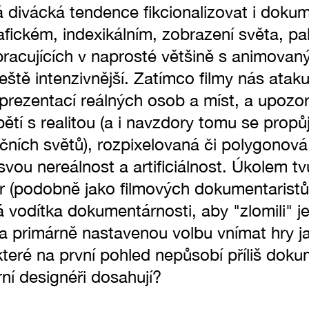
á divácká tendence fikcionalizovat i dokume
afickém, indexikálním, zobrazení světa, pa
racujících v naprosté většině s animovaný
ště intenzivnější. Zatímco filmy nás atakuj
eprezentací reálných osob a míst, a upozor
ětí s realitou (a i navzdory tomu se propů
čních světů), rozpixelovaná či polygonová
vou nereálnost a artificiálnost. Úkolem t
 (podobně jako filmových dokumentaristů)
á vodítka dokumentárnosti, aby "zlomili" je
primárně nastavenou volbu vnímat hry jako
 které na první pohled nepůsobí příliš do
í designéři dosahují?