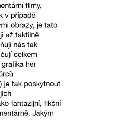
ntární filmy,
k v případě
mi obrazy, je tato
í až taktilně
ňují nás tak
jčují celkem
 grafika her
vůrců
 je tak poskytnout
jich
 fantazijní, fikční
kumentárně. Jakým