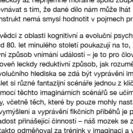
vnávat s tím, že dané dílo nám může lhát (
nstrukt nemá smysl hodnotit v pojmech pr
 vědci z oblasti kognitivní a evoluční psyc
d 80. let minulého století poukazují na to
ní způsob vnímání událostí – je to pro člo
ároveň leckdy reduktivní způsob, jak rozum
lučního hlediska se zdá být vyprávění im
et si různé fantazijní scénáře jednou z kl
mocí těchto imaginárních scénářů se učíme
 včetně těch, které by pouze mohly nast
vymýšlení a vyprávění fikčních příběhů je p
radost přinášející činností – náš mozek se
akto odměňoval za trénink v imaginaci a v