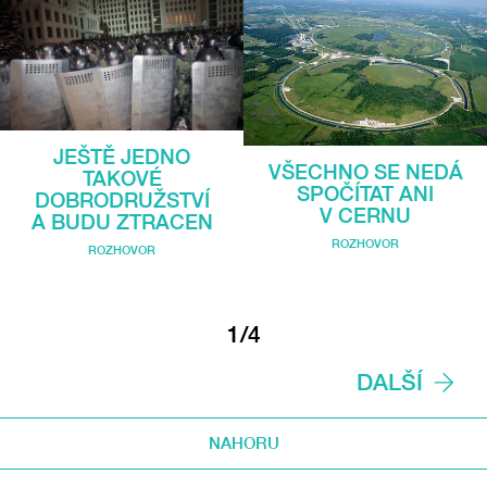
JEŠTĚ JEDNO
VŠECHNO SE NEDÁ
TAKOVÉ
SPOČÍTAT ANI
DOBRODRUŽSTVÍ
V CERNU
A BUDU ZTRACEN
ROZHOVOR
ROZHOVOR
1/4
DALŠÍ
NAHORU