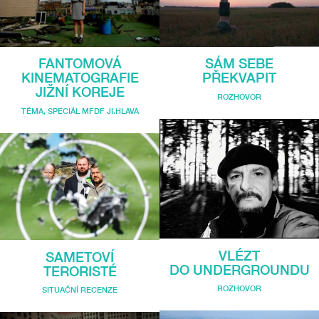
FANTOMOVÁ
SÁM SEBE
KINEMATOGRAFIE
PŘEKVAPIT
JIŽNÍ KOREJE
ROZHOVOR
TÉMA
,
SPECIÁL MFDF JI.HLAVA
VLÉZT
SAMETOVÍ
DO UNDERGROUNDU
TERORISTÉ
ROZHOVOR
SITUAČNÍ RECENZE