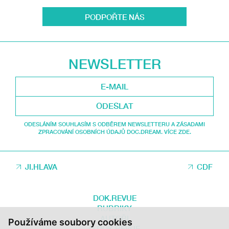
PODPOŘTE NÁS
NEWSLETTER
ODESLAT
ODESLÁNÍM SOUHLASÍM S ODBĚREM NEWSLETTERU A ZÁSADAMI
ZPRACOVÁNÍ OSOBNÍCH ÚDAJŮ DOC.DREAM. VÍCE ZDE.
JI.HLAVA
CDF
DOK.REVUE
RUBRIKY
AUTOŘI
Používáme soubory cookies
O DOK.REVUE