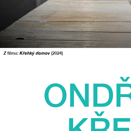
Z filmu:
Křehký domov
(2024)
ONDŘ
KŘ