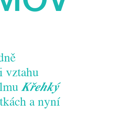
dně
 i vztahu
ilmu
Křehký
átkách a nyní