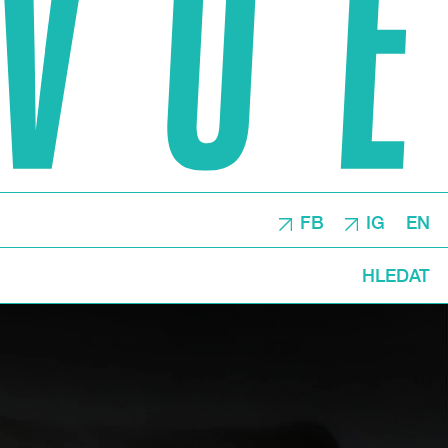
FB
IG
EN
HLEDAT