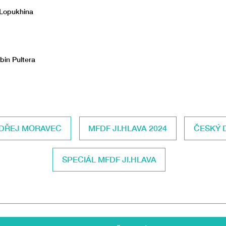
 Lopukhina
bin Pultera
DŘEJ MORAVEC
MFDF JI.HLAVA 2024
ČESKÝ 
SPECIÁL MFDF JI.HLAVA