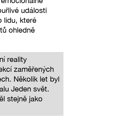
i emocionálně
uřlivé události
 lidu, které
itů ohledně
í reality
ekcí zaměřených
ech. Několik let byl
alu Jeden svět.
l stejně jako