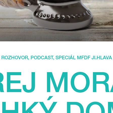
ROZHOVOR
,
PODCAST
,
SPECIÁL MFDF JI.HLAVA
EJ MOR
EHKÝ DO