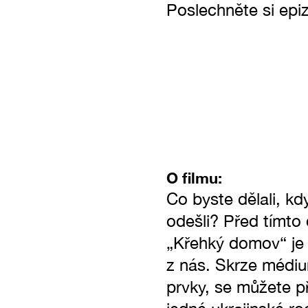
Poslechněte si ep
O filmu:
Co byste dělali, k
odešli? Před tímto 
„Křehký domov“ je 
z nás. Skrze médium
prvky, se můžete p