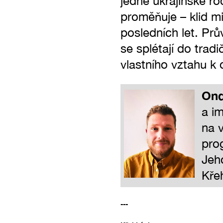
jedné ukrajinské ro
proměňuje – klid min
posledních let. Prů
se splétají do trad
vlastního vztahu k
Ond
a i
na v
pro
Jeho
Kře
---