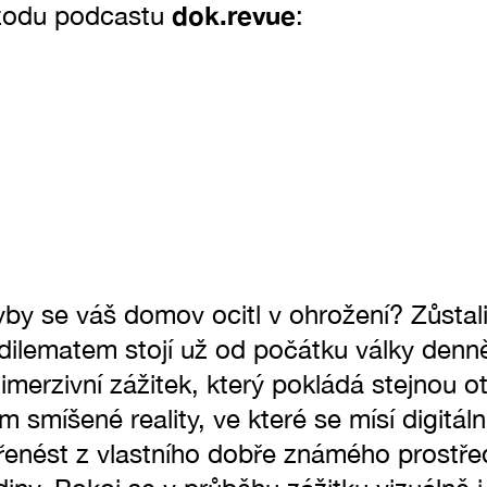
dok.revue
izodu podcastu
:
dyby se váš domov ocitl v ohrožení? Zůstal
dilematem stojí už od počátku války denně
imerzivní zážitek, který pokládá stejnou 
 smíšené reality, ve které se mísí digitáln
řenést z vlastního dobře známého prostře