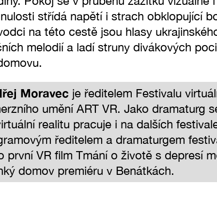
diny. Pokoj se v průběhu zážitku vizuálně 
ulosti střídá napětí i strach obklopující bo
vodci na této cestě jsou hlasy ukrajinského
ičních melodií a ladí struny divákových poc
 domovu.
řej Moravec
je ředitelem Festivalu virtuáln
merzního umění ART VR. Jako dramaturg s
irtuální realitu pracuje i na dalších festival
gramovým ředitelem a dramaturgem festiv
 první VR film Tmání o životě s depresí mě
hký domov premiéru v Benátkách.