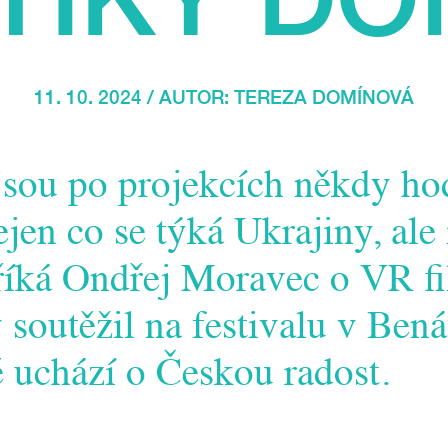
11. 10. 2024 / AUTOR:
TEREZA DOMÍNOVÁ
jsou po projekcích někdy ho
ejen co se týká Ukrajiny, ale
říká Ondřej Moravec o VR f
ý soutěžil na festivalu v Ben
ě uchází o Českou radost.