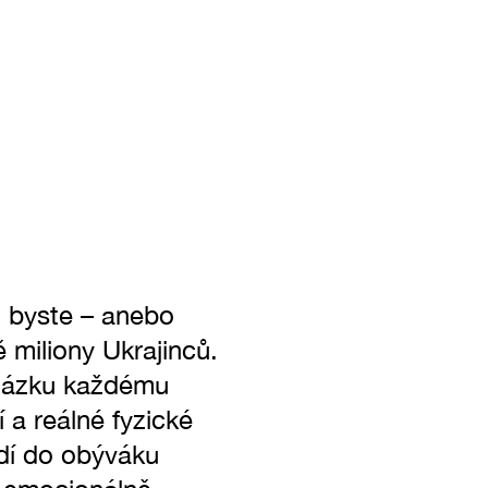
i byste – anebo
 miliony Ukrajinců.
otázku každému
í a reálné fyzické
dí do obýváku