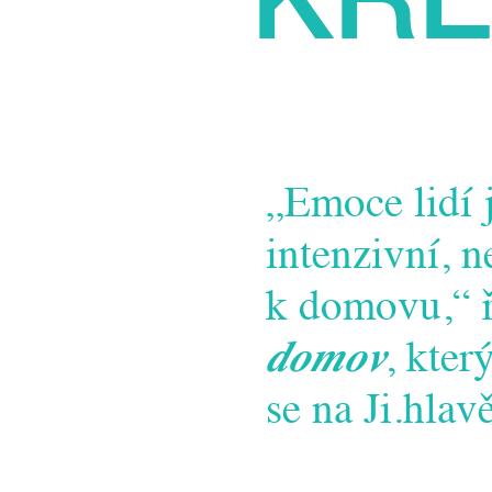
„Emoce lidí 
intenzivní, n
k domovu,“ 
domov
, kter
se na Ji.hlav