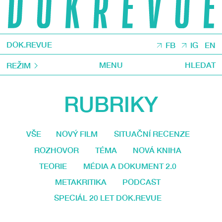
DOK.REVUE
FB
IG
EN
MENU
HLEDAT
REŽIM
RUBRIKY
VŠE
NOVÝ FILM
SITUAČNÍ RECENZE
ROZHOVOR
TÉMA
NOVÁ KNIHA
TEORIE
MÉDIA A DOKUMENT 2.0
METAKRITIKA
PODCAST
SPECIÁL 20 LET DOK.REVUE