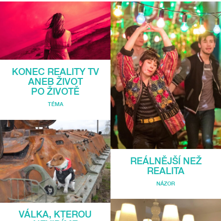
KONEC REALITY TV
ANEB ŽIVOT
PO ŽIVOTĚ
TÉMA
REÁLNĚJŠÍ NEŽ
REALITA
NÁZOR
VÁLKA, KTEROU