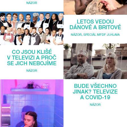
NÁZOR
LETOS VEDOU
DÁNOVÉ A BRITOVÉ
NÁZOR
,
SPECIÁL MFDF JI.HLAVA
CO JSOU KLIŠÉ
V TELEVIZI A PROČ
SE JICH NEBOJÍME
NÁZOR
BUDE VŠECHNO
JINAK? TELEVIZE
A COVID-19
NÁZOR