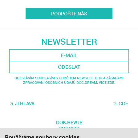
PODPOŘTE NÁS
NEWSLETTER
ODESLAT
ODESLÁNÍM SOUHLASÍM S ODBĚREM NEWSLETTERU A ZÁSADAMI
ZPRACOVÁNÍ OSOBNÍCH ÚDAJŮ DOC.DREAM. VÍCE ZDE.
JI.HLAVA
CDF
DOK.REVUE
RUBRIKY
AUTOŘI
Používáme soubory cookies