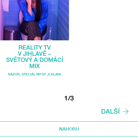
REALITY TV
V JIHLAVĚ –
SVĚTOVÝ A DOMÁCÍ
MIX
NÁZOR
,
SPECIÁL MFDF JI.HLAVA
1/3
DALŠÍ
NAHORU