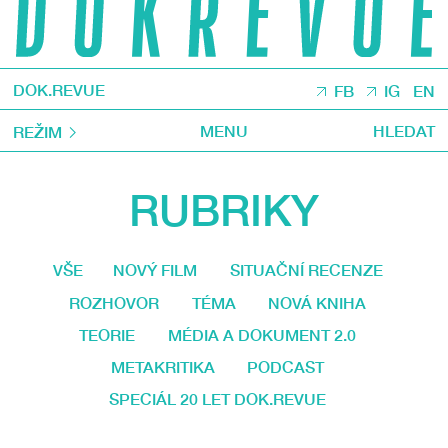
DOK.REVUE
FB
IG
EN
MENU
HLEDAT
REŽIM
RUBRIKY
VŠE
NOVÝ FILM
SITUAČNÍ RECENZE
ROZHOVOR
TÉMA
NOVÁ KNIHA
TEORIE
MÉDIA A DOKUMENT 2.0
METAKRITIKA
PODCAST
SPECIÁL 20 LET DOK.REVUE