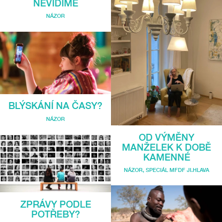
NEVIDÍME
NÁZOR
BLÝSKÁNÍ NA ČASY?
NÁZOR
OD VÝMĚNY
MANŽELEK K DOBĚ
KAMENNÉ
NÁZOR
,
SPECIÁL MFDF JI.HLAVA
ZPRÁVY PODLE
POTŘEBY?