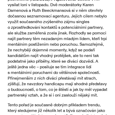
vysílat loni v listopadu. Dvě moderátorky Karen
Damenová a Ruth Beeckmansová si v něm otevřely
dočasnou seznamovací agenturu. Jejich cílem nebylo
využít současného zvýšeného zájmu singles
o zprostředkování kontaktů s potenciálními partnery,
ale služba zaměřená zcela jinak. Rozhodly se pomoci
najít partnery těm nezadaným mladým lidem, kteří trpí
mentálním postižením nebo poruchou. Samozřejmě,
že nechybějí dojemné momenty, když se podaří
kandidátům najít vhodný protějšek, ale to není tak
podstatné jako příběhy, které se diváci dozvědí. A
ještě jedna věc – posiluje se tím integrace lidí
s mentálními poruchami do většinové společnosti.
Přinejmenším z nich diváci přestávají mít strach,
zjišťují, že navzdory handicapu mají shodné představy
o budoucnosti, o tom, co je štěstí a jak by měl vypadat
partnerský vztah, a že si i oni zaslouží nějaký mít.
Tento pořad je současně dobrým příkladem trendu,
který sledujeme již několik let a bývá označován jako