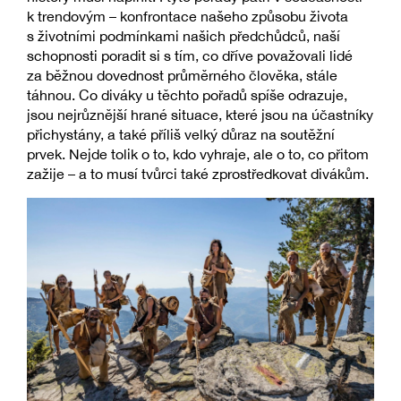
k trendovým – konfrontace našeho způsobu života
s životními podmínkami našich předchůdců, naší
schopnosti poradit si s tím, co dříve považovali lidé
za běžnou dovednost průměrného člověka, stále
táhnou. Co diváky u těchto pořadů spíše odrazuje,
jsou nejrůznější hrané situace, které jsou na účastníky
přichystány, a také příliš velký důraz na soutěžní
prvek. Nejde tolik o to, kdo vyhraje, ale o to, co přitom
zažije – a to musí tvůrci také zprostředkovat divákům.