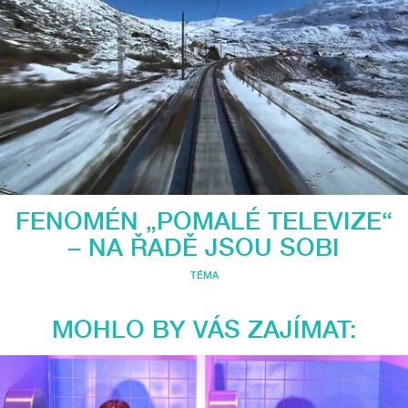
FENOMÉN „POMALÉ TELEVIZE“
– NA ŘADĚ JSOU SOBI
TÉMA
MOHLO BY VÁS ZAJÍMAT: