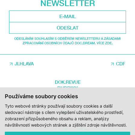
NEWSLETTER
ODESLAT
ODESLÁNÍM SOUHLASÍM S ODBĚREM NEWSLETTERU A ZÁSADAMI
ZPRACOVÁNÍ OSOBNÍCH ÚDAJŮ DOC.DREAM. VÍCE ZDE.
JI.HLAVA
CDF
DOK.REVUE
RUBRIKY
AUTOŘI
Používáme soubory cookies
O DOK.REVUE
Tyto webové stránky používají soubory cookies a další
PODPOŘTE NÁS
KONTAKTY
sledovací nástroje s cílem vylepšení uživatelského prostředí,
zobrazení přizpůsobeného obsahu a reklam, analýzy
návštěvnosti webových stránek a zjištění zdroje návštěvnosti.
© 2012 – 2026 DOC.DREAM