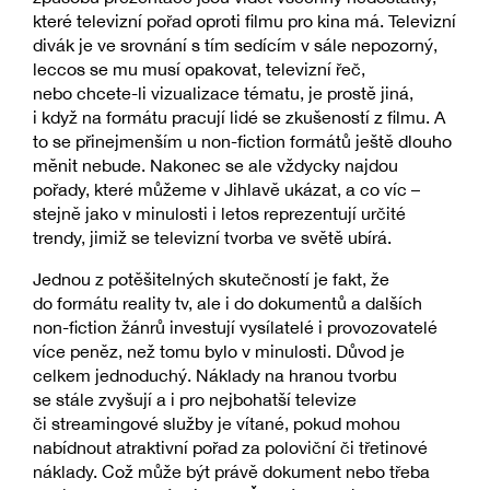
které televizní pořad oproti filmu pro kina má. Televizní
divák je ve srovnání s tím sedícím v sále nepozorný,
leccos se mu musí opakovat, televizní řeč,
nebo chcete-li vizualizace tématu, je prostě jiná,
i když na formátu pracují lidé se zkušeností z filmu. A
to se přinejmenším u non-fiction formátů ještě dlouho
měnit nebude. Nakonec se ale vždycky najdou
pořady, které můžeme v Jihlavě ukázat, a co víc –
stejně jako v minulosti i letos reprezentují určité
trendy, jimiž se televizní tvorba ve světě ubírá.
Jednou z potěšitelných skutečností je fakt, že
do formátu reality tv, ale i do dokumentů a dalších
non-fiction žánrů investují vysílatelé i provozovatelé
více peněz, než tomu bylo v minulosti. Důvod je
celkem jednoduchý. Náklady na hranou tvorbu
se stále zvyšují a i pro nejbohatší televize
či streamingové služby je vítané, pokud mohou
nabídnout atraktivní pořad za poloviční či třetinové
náklady. Což může být právě dokument nebo třeba