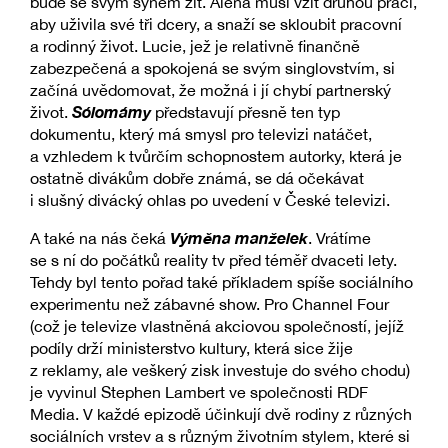
bude se svým synem žít. Alena musí vzít druhou práci,
aby uživila své tři dcery, a snaží se skloubit pracovní
a rodinný život. Lucie, jež je relativně finančně
zabezpečená a spokojená se svým singlovstvím, si
začíná uvědomovat, že možná i jí chybí partnerský
Sólomámy
život.
představují přesně ten typ
dokumentu, který má smysl pro televizi natáčet,
a vzhledem k tvůrčím schopnostem autorky, která je
ostatně divákům dobře známá, se dá očekávat
i slušný divácký ohlas po uvedení v České televizi.
Výměna manželek
A také na nás čeká
. Vrátíme
se s ní do počátků reality tv před téměř dvaceti lety.
Tehdy byl tento pořad také příkladem spíše sociálního
experimentu než zábavné show. Pro Channel Four
(což je televize vlastněná akciovou společností, jejíž
podíly drží ministerstvo kultury, která sice žije
z reklamy, ale veškerý zisk investuje do svého chodu)
je vyvinul Stephen Lambert ve společnosti RDF
Media. V každé epizodě účinkují dvě rodiny z různých
sociálních vrstev a s různým životním stylem, které si