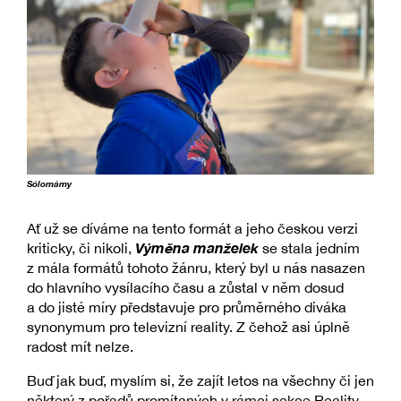
Sólomámy
Ať už se díváme na tento formát a jeho českou verzi
Výměna manželek
kriticky, či nikoli,
se stala jedním
z mála formátů tohoto žánru, který byl u nás nasazen
do hlavního vysílacího času a zůstal v něm dosud
a do jisté míry představuje pro průměrného diváka
synonymum pro televizní reality. Z čehož asi úplně
radost mít nelze.
Buď jak buď, myslím si, že zajít letos na všechny či jen
některý z pořadů promítaných v rámci sekce Reality