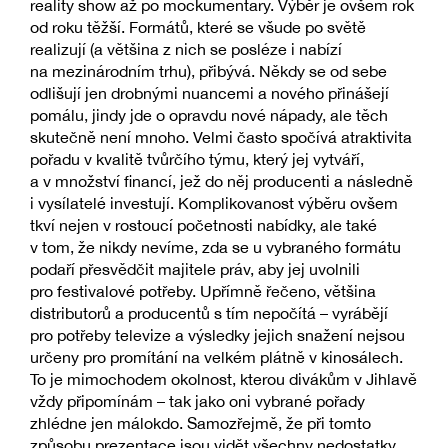
reality show až po mockumentary. Výběr je ovšem rok
od roku těžší. Formátů, které se všude po světě
realizují (a většina z nich se posléze i nabízí
na mezinárodním trhu), přibývá. Někdy se od sebe
odlišují jen drobnými nuancemi a nového přinášejí
pomálu, jindy jde o opravdu nové nápady, ale těch
skutečně není mnoho. Velmi často spočívá atraktivita
pořadu v kvalitě tvůrčího týmu, který jej vytváří,
a v množství financí, jež do něj producenti a následně
i vysílatelé investují. Komplikovanost výběru ovšem
tkví nejen v rostoucí početnosti nabídky, ale také
v tom, že nikdy nevíme, zda se u vybraného formátu
podaří přesvědčit majitele práv, aby jej uvolnili
pro festivalové potřeby. Upřímně řečeno, většina
distributorů a producentů s tím nepočítá – vyrábějí
pro potřeby televize a výsledky jejich snažení nejsou
určeny pro promítání na velkém plátně v kinosálech.
To je mimochodem okolnost, kterou divákům v Jihlavě
vždy připomínám – tak jako oni vybrané pořady
zhlédne jen málokdo. Samozřejmě, že při tomto
způsobu prezentace jsou vidět všechny nedostatky,