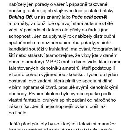
nabízely jen pořady o vaření, případně takzvané
cooking reality (jejich vlajkovou lodí je stále britský
Baking Off
Peče celá země
, u nás známý jako
)
a formáty, v nichž lidé opravují stará auta a rozbité
věci. V posledních letech ale přišly na řadu i jiné
schopnosti. Jen za uplynulý rok nabízely distribuční
společnosti na mezinárodním trhu pořady, v nichž
kandidáti soutěží v truhlařině, malování, fotografování,
šití nebo sklářství (samozřejmě, že vždy jde v daném
oboru o amatéry). V BBC mohli diváci vidět klání osmi
talentovaných klenotníků amatérů, kteří podstoupili
v tomto pořadu výjimečnou zkoušku. Týden co týden
dostávali dvě zadání, která plnili ve speciální dílně
v birminghamské čtvrti, proslulé svými klenotnickými
obchody. Prvním úkolem byla výroba šperku podle
vlastní fantazie, druhým splnit zadání od náročného
zákazníka. Jen ti nejschopnější ovšem došli až
do finále.
Ještě před pár lety by se kterýkoli televizní manažer