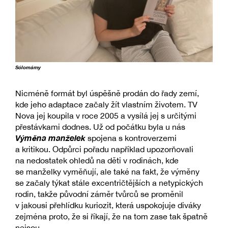
Sólomámy
Nicméně formát byl úspěšně prodán do řady zemí,
kde jeho adaptace začaly žít vlastním životem. TV
Nova jej koupila v roce 2005 a vysílá jej s určitými
přestávkami dodnes. Už od počátku byla u nás
Výměna manželek
spojena s kontroverzemi
a kritikou. Odpůrci pořadu například upozorňovali
na nedostatek ohledů na děti v rodinách, kde
se manželky vyměňují, ale také na fakt, že výměny
se začaly týkat stále excentričtějších a netypických
rodin, takže původní záměr tvůrců se proměnil
v jakousi přehlídku kuriozit, která uspokojuje diváky
zejména proto, že si říkají, že na tom zase tak špatně
nejsou.