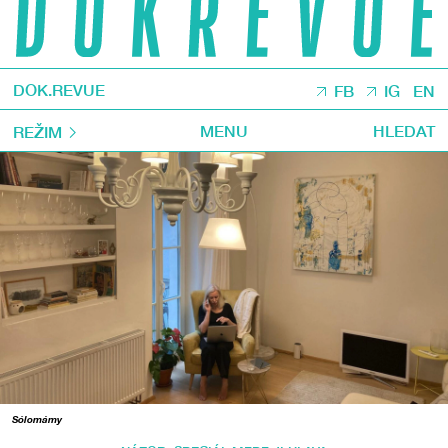
DOK.REVUE
FB
IG
EN
MENU
HLEDAT
REŽIM
Sólomámy