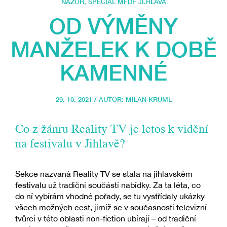
NÁZOR
,
SPECIÁL MFDF JI.HLAVA
OD VÝMĚNY
MANŽELEK K DOBĚ
KAMENNÉ
29. 10. 2021 / AUTOR:
MILAN KRUML
Co z žánru Reality TV je letos k vidění
na festivalu v Jihlavě?
Sekce nazvaná Reality TV se stala na jihlavském
festivalu už tradiční součástí nabídky. Za ta léta, co
do ní vybírám vhodné pořady, se tu vystřídaly ukázky
všech možných cest, jimiž se v současnosti televizní
tvůrci v této oblasti non-fiction ubírají – od tradiční