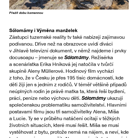
Přežít dobu kamennou
Sólomámy i Výměna manželek
Zástupci tuzemské reality tv také nabízejí zajímavou
podívanou. Dříve než na obrazovce uvidí diváci
v Jihlavě televizní dokument, v němž najdeme i prvky
Sólomámy
docusoapu – jmenuje se
. Režisérka
a scenáristka Erika Hníková jej natočila v tvůrčí
skupině Aleny Müllerové. Hodinový film vychází
z toho, že v Česku je přes 195 tisíc domácností, kde
děti žijí jen s jedním z rodičů. V téměř většině případů
neúplných rodin je právě matka ta, která řeší bydlení,
Sólomámy
práci, peníze nebo výchovu dětí.
ukazují
společenskou problematiku samoživitelství. Hlavními
postavami filmu jsou tři samoživitelky Alena, Míša
a Lucie. Ty se v průběhu natáčení ocitají v těžkých
životních situacích, které musí řešit. Míša se musí
vystěhovat z bytu, protože nemá na nájem, a neví, kde