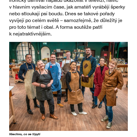
ironicky usmíval nápadu ukazovat v televizi, navíc
v hlavním vysílacím čase, jak amatéři vyrábějí šperky
nebo stloukají psí boudu. Dnes se takové pořady
vyvíjejí po celém světě – samozřejmě, že důležitý je
pro toto témat i obal. A forma soutěže patří
k nejatraktivnějším.
Všechno, co se třpytí