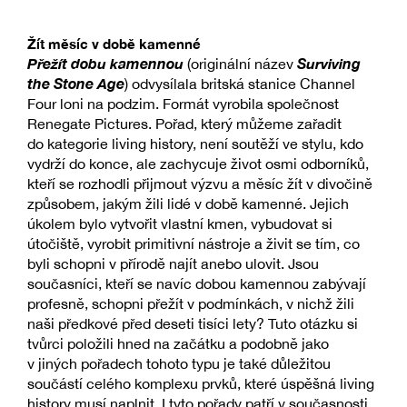
Žít měsíc v době kamenné
Přežít dobu kamennou
Surviving
(originální název
the Stone Age
) odvysílala britská stanice Channel
Four loni na podzim. Formát vyrobila společnost
Renegate Pictures. Pořad, který můžeme zařadit
do kategorie living history, není soutěží ve stylu, kdo
vydrží do konce, ale zachycuje život osmi odborníků,
kteří se rozhodli přijmout výzvu a měsíc žít v divočině
způsobem, jakým žili lidé v době kamenné. Jejich
úkolem bylo vytvořit vlastní kmen, vybudovat si
útočiště, vyrobit primitivní nástroje a živit se tím, co
byli schopni v přírodě najít anebo ulovit. Jsou
současníci, kteří se navíc dobou kamennou zabývají
profesně, schopni přežít v podmínkách, v nichž žili
naši předkové před deseti tisíci lety? Tuto otázku si
tvůrci položili hned na začátku a podobně jako
v jiných pořadech tohoto typu je také důležitou
součástí celého komplexu prvků, které úspěšná living
history musí naplnit. I tyto pořady patří v současnosti