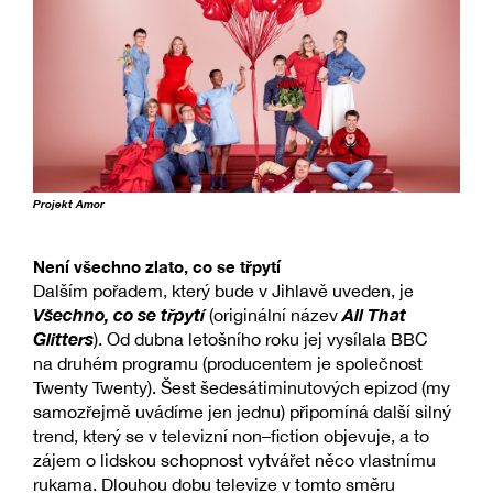
Projekt Amor
Není všechno zlato, co se třpytí
Dalším pořadem, který bude v Jihlavě uveden, je
Všechno, co se třpytí
All That
(originální název
Glitters
). Od dubna letošního roku jej vysílala BBC
na druhém programu (producentem je společnost
Twenty Twenty). Šest šedesátiminutových epizod (my
samozřejmě uvádíme jen jednu) připomíná další silný
trend, který se v televizní non–fiction objevuje, a to
zájem o lidskou schopnost vytvářet něco vlastnímu
rukama. Dlouhou dobu televize v tomto směru