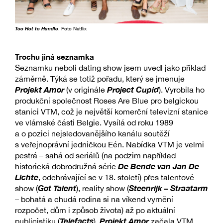
Too Hot to Handle
. Foto Netflix
Trochu jiná seznamka
Seznamku neboli dating show jsem uvedl jako příklad
záměrně. Týká se totiž pořadu, který se jmenuje
Projekt Amor
Project Cupid
(v originále
). Vyrobila ho
produkční společnost Roses Are Blue pro belgickou
stanici VTM, což je největší komerční televizní stanice
ve vlámské části Belgie. Vysílá od roku 1989
a o pozici nejsledovanějšího kanálu soutěží
s veřejnoprávní jedničkou Eén. Nabídka VTM je velmi
pestrá – sahá od seriálů (na podzim například
De Bende van Jan De
historická dobrodružná série
Lichte
, odehrávající se v 18. století) přes talentové
Got Talent
Steenrijk – Straatarm
show (
), reality show (
– bohatá a chudá rodina si na víkend vymění
rozpočet, dům i způsob života) až po aktuální
Telefacts
Projekt Amor
publicistiku (
).
začala VTM