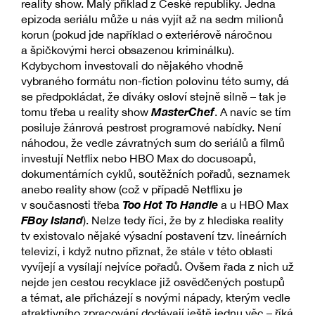
reality show. Malý příklad z České republiky. Jedna
epizoda seriálu může u nás vyjít až na sedm milionů
korun (pokud jde například o exteriérově náročnou
a špičkovými herci obsazenou kriminálku).
Kdybychom investovali do nějakého vhodně
vybraného formátu non-fiction polovinu této sumy, dá
se předpokládat, že diváky osloví stejně silně – tak je
MasterChef
tomu třeba u reality show
. A navíc se tím
posiluje žánrová pestrost programové nabídky. Není
náhodou, že vedle závratných sum do seriálů a filmů
investují Netflix nebo HBO Max do docusoapů,
dokumentárních cyklů, soutěžních pořadů, seznamek
anebo reality show (což v případě Netflixu je
Too Hot To Handle
v současnosti třeba
a u HBO Max
FBoy Island
). Nelze tedy říci, že by z hlediska reality
tv existovalo nějaké výsadní postavení tzv. lineárních
televizí, i když nutno přiznat, že stále v této oblasti
vyvíjejí a vysílají nejvíce pořadů. Ovšem řada z nich už
nejde jen cestou recyklace již osvědčených postupů
a témat, ale přicházejí s novými nápady, kterým vedle
atraktivního zpracování dodávají ještě jednu věc – říká