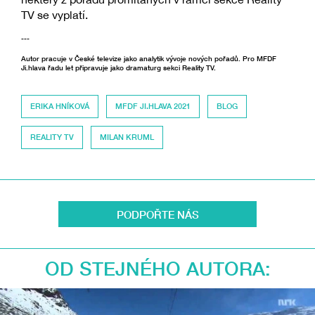
TV se vyplatí.
---
Autor pracuje v České televize jako analytik vývoje nových pořadů. Pro MFDF
Ji.hlava řadu let připravuje jako dramaturg sekci Reality TV.
ERIKA HNÍKOVÁ
MFDF JI.HLAVA 2021
BLOG
REALITY TV
MILAN KRUML
PODPOŘTE NÁS
OD STEJNÉHO AUTORA: