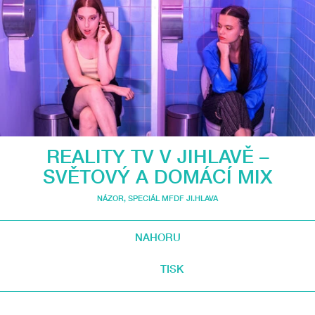
REALITY TV V JIHLAVĚ –
SVĚTOVÝ A DOMÁCÍ MIX
NÁZOR
,
SPECIÁL MFDF JI.HLAVA
NAHORU
TISK