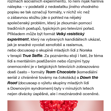
rozmach sociálních experimentů. To není nijak hanlivá
nálepka – v podstatě z nedostatku jiného vhodného
popisu se tak označují formáty, v nichž víc než
o zábavnou složku jde o pohled na nějaký
společenský problém, který je zkoumán pomocí
tradičních postupů, typických pro televizní pořad.
Velký rasistický
Příkladem může být formát
experiment
, který na vybraných kandidátech ukázal,
jak je snadné vyvolat xenofobii a rasismus,
nebo docusoap o skupině mladých lidí z Norska
True Selfie
v terapii
. Za poznámku stojí i fakt, že téma
lidí s mentálním postižením nebo různými typy
onemocnění je v belgických televizích zobrazováno
Team Chocolate
dosti často – formáty
(komediální
Down the
seriál z chráněné továrny na čokoládu) a
Road
(docusoap o výletu skupiny mladých lidí
s Downovým syndromem) byly v minulých letech
nejen divácky úspěšné, ale i mezinárodně oceněné.