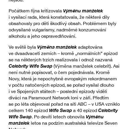
Výměnu manželek
Počátkem října kritizovala
i vysílací rada, která konstatovala, že některé díly
obsahovaly pro děti škodlivý obsah. Problémem byly
odvysílané vulgarismy, nadměrné konzumování
alkoholu a jeho ospravedlňování.
Výměna manželek
Ve světě byla
adaptována
ve dvaadvaceti zemích – kromě „normálních“ epizod
se na některých trzích realizovala i odnož nazvaná
Celebrity Wife Swap
(Výměna manželek celebrit). Asi
není nutné popisovat, o čem pojednávala. Kromě
Novy, která je nepochybně evropským rekordmanem
v počtu natočených epizod, se pořad vysílal dlouho
i ve Spojených státech – poslední epizody viděli
diváci na Paramount Network loni v září. Předtím
se po léta objevoval pořad na síti ABC – v USA vzniklo
Wife Swap
Celebrity
celkem 140 epizod
a 40 epizod
Wife Swap
Výměnu
. Po devíti letech obnovila
manželek
letos na podzim australská televize Seven