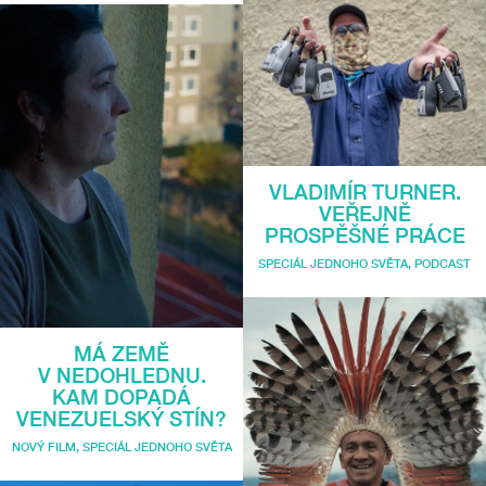
VLADIMÍR TURNER.
VEŘEJNĚ
PROSPĚŠNÉ PRÁCE
SPECIÁL JEDNOHO SVĚTA
,
PODCAST
MÁ ZEMĚ
V NEDOHLEDNU.
KAM DOPADÁ
VENEZUELSKÝ STÍN?
NOVÝ FILM
,
SPECIÁL JEDNOHO SVĚTA