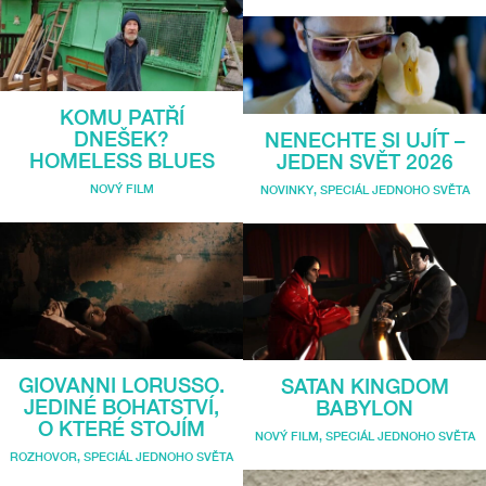
KOMU PATŘÍ
DNEŠEK?
NENECHTE SI UJÍT –
HOMELESS BLUES
JEDEN SVĚT 2026
NOVÝ FILM
NOVINKY
,
SPECIÁL JEDNOHO SVĚTA
GIOVANNI LORUSSO.
SATAN KINGDOM
JEDINÉ BOHATSTVÍ,
BABYLON
O KTERÉ STOJÍM
NOVÝ FILM
,
SPECIÁL JEDNOHO SVĚTA
ROZHOVOR
,
SPECIÁL JEDNOHO SVĚTA