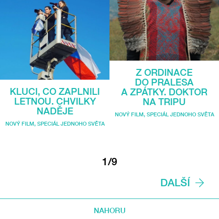
Z ORDINACE
DO PRALESA
KLUCI, CO ZAPLNILI
A ZPÁTKY. DOKTOR
LETNOU. CHVILKY
NA TRIPU
NADĚJE
NOVÝ FILM
,
SPECIÁL JEDNOHO SVĚTA
NOVÝ FILM
,
SPECIÁL JEDNOHO SVĚTA
1/9
DALŠÍ
NAHORU