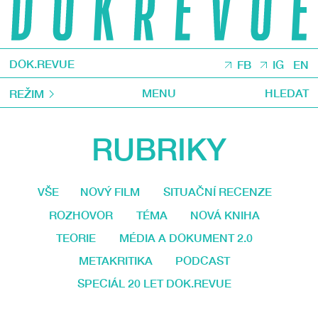
DOK.REVUE
FB
IG
EN
MENU
HLEDAT
REŽIM
RUBRIKY
VŠE
NOVÝ FILM
SITUAČNÍ RECENZE
ROZHOVOR
TÉMA
NOVÁ KNIHA
TEORIE
MÉDIA A DOKUMENT 2.0
METAKRITIKA
PODCAST
SPECIÁL 20 LET DOK.REVUE