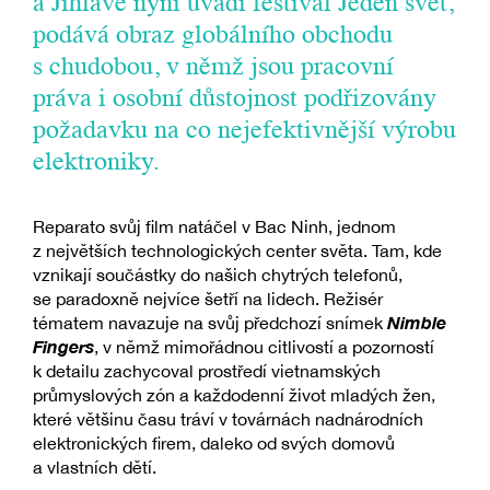
a Jihlavě nyní uvádí festival Jeden svět,
podává obraz globálního obchodu
s chudobou, v němž jsou pracovní
práva i osobní důstojnost podřizovány
požadavku na co nejefektivnější výrobu
elektroniky.
Reparato svůj film natáčel v Bac Ninh, jednom
z největších technologických center světa. Tam, kde
vznikají součástky do našich chytrých telefonů,
se paradoxně nejvíce šetří na lidech. Režisér
Nimble
tématem navazuje na svůj předchozí snímek
Fingers
, v němž mimořádnou citlivostí a pozorností
k detailu zachycoval prostředí vietnamských
průmyslových zón a každodenní život mladých žen,
které většinu času tráví v továrnách nadnárodních
elektronických firem, daleko od svých domovů
a vlastních dětí.