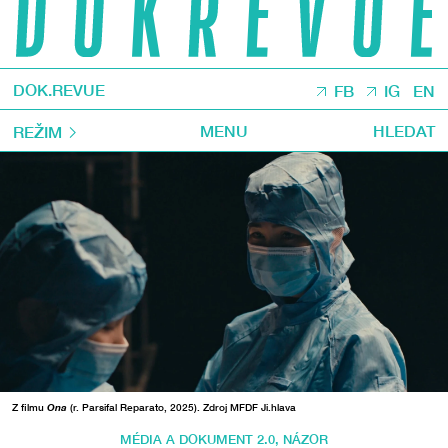
DOK.REVUE
FB
IG
EN
MENU
HLEDAT
REŽIM
Z filmu
Ona
(r. Parsifal Reparato, 2025). Zdroj MFDF Ji.hlava
MÉDIA A DOKUMENT 2.0
,
NÁZOR