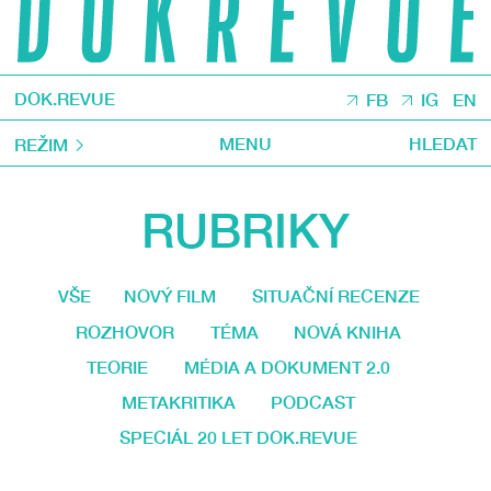
DOK.REVUE
FB
IG
EN
MENU
HLEDAT
REŽIM
RUBRIKY
VŠE
NOVÝ FILM
SITUAČNÍ RECENZE
ROZHOVOR
TÉMA
NOVÁ KNIHA
TEORIE
MÉDIA A DOKUMENT 2.0
METAKRITIKA
PODCAST
SPECIÁL 20 LET DOK.REVUE