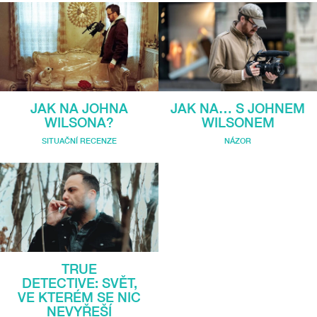
JAK NA JOHNA
JAK NA… S JOHNEM
WILSONA?
WILSONEM
SITUAČNÍ RECENZE
NÁZOR
TRUE
DETECTIVE: SVĚT,
VE KTERÉM SE NIC
NEVYŘEŠÍ