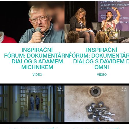
INSPIRAČNÍ
INSPIRAČNÍ
FÓRUM: DOKUMENTÁRNÍ
FÓRUM: DOKUMENTÁR
DIALOG S ADAMEM
DIALOG S DAVIDEM 
MICHNIKEM
OMNI
VIDEO
VIDEO