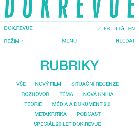
DOK.REVUE
FB
IG
EN
MENU
HLEDAT
REŽIM
RUBRIKY
VŠE
NOVÝ FILM
SITUAČNÍ RECENZE
ROZHOVOR
TÉMA
NOVÁ KNIHA
TEORIE
MÉDIA A DOKUMENT 2.0
METAKRITIKA
PODCAST
SPECIÁL 20 LET DOK.REVUE