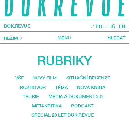
DOK.REVUE
FB
IG
EN
MENU
HLEDAT
REŽIM
RUBRIKY
VŠE
NOVÝ FILM
SITUAČNÍ RECENZE
ROZHOVOR
TÉMA
NOVÁ KNIHA
TEORIE
MÉDIA A DOKUMENT 2.0
METAKRITIKA
PODCAST
SPECIÁL 20 LET DOK.REVUE