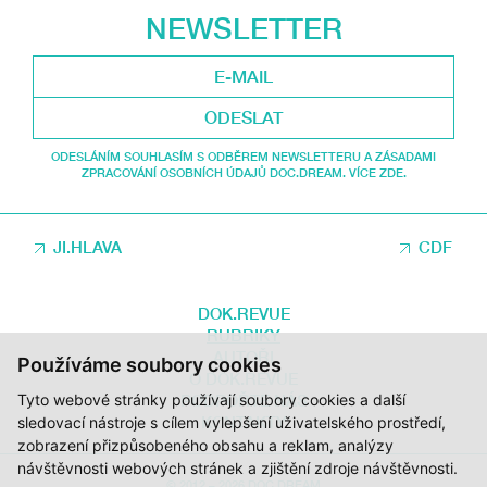
NEWSLETTER
ODESLAT
ODESLÁNÍM SOUHLASÍM S ODBĚREM NEWSLETTERU A ZÁSADAMI
ZPRACOVÁNÍ OSOBNÍCH ÚDAJŮ DOC.DREAM. VÍCE ZDE.
JI.HLAVA
CDF
DOK.REVUE
RUBRIKY
AUTOŘI
Používáme soubory cookies
O DOK.REVUE
Tyto webové stránky používají soubory cookies a další
PODPOŘTE NÁS
KONTAKTY
sledovací nástroje s cílem vylepšení uživatelského prostředí,
zobrazení přizpůsobeného obsahu a reklam, analýzy
návštěvnosti webových stránek a zjištění zdroje návštěvnosti.
© 2012 – 2026 DOC.DREAM