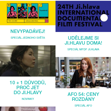
NEVYPADÁVEJ!
UDĚLEJME SI
SPECIÁL JEDNOHO SVĚTA
JI.HLAVU DOMA!
SPECIÁL MFDF JI.HLAVA
10 + 1 DŮVODŮ,
PROČ JET
DO JI.HLAVY
AFO 54: CENY
ROZDÁNY
NOVINKY
SPECIÁL AFO