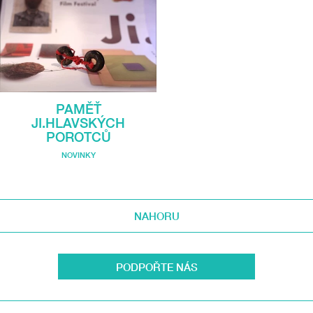
PAMĚŤ
JI.HLAVSKÝCH
POROTCŮ
NOVINKY
NAHORU
PODPOŘTE NÁS