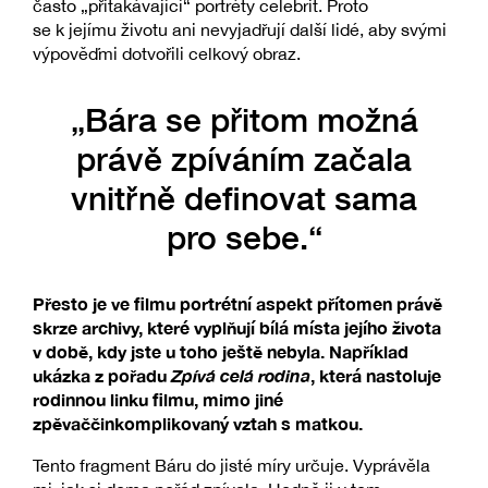
často „přitakávající“ portréty celebrit. Proto
se k jejímu životu ani nevyjadřují další lidé, aby svými
výpověďmi dotvořili celkový obraz.
„Bára se přitom možná
právě zpíváním začala
vnitřně definovat sama
pro sebe.“
Přesto je ve filmu portrétní aspekt přítomen právě
skrze archivy, které vyplňují bílá místa jejího života
v době, kdy jste u toho ještě nebyla. Například
ukázka z pořadu
Zpívá celá rodina
, která nastoluje
rodinnou linku filmu, mimo jiné
zpěvaččinkomplikovaný vztah s matkou.
Tento fragment Báru do jisté míry určuje. Vyprávěla