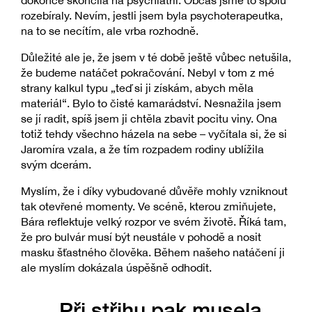
rozebíraly. Nevím, jestli jsem byla psychoterapeutka,
na to se necítím, ale vrba rozhodně.
Důležité ale je, že jsem v té době ještě vůbec netušila,
že budeme natáčet pokračování. Nebyl v tom z mé
strany kalkul typu „teď si ji získám, abych měla
materiál“. Bylo to čisté kamarádství. Nesnažila jsem
se jí radit, spíš jsem ji chtěla zbavit pocitu viny. Ona
totiž tehdy všechno házela na sebe – vyčítala si, že si
Jaromíra vzala, a že tím rozpadem rodiny ublížila
svým dcerám.
Myslím, že i díky vybudované důvěře mohly vzniknout
tak otevřené momenty. Ve scéně, kterou zmiňujete,
Bára reflektuje velký rozpor ve svém životě. Říká tam,
že pro bulvár musí být neustále v pohodě a nosit
masku šťastného člověka. Během našeho natáčení ji
ale myslím dokázala úspěšně odhodit.
„Při střihu pak musela