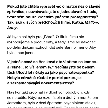
Pokud jste chtěla vyprávět víc o matce než o slavné
zpěvačce, neuvažovala jste o jednoslovném titulu,
tvořeném pouze křestním jménem protagonistky?
Tak jako u svých předchozích filmů: Katka,
Mallory
,
Anny
.
Já bych asi byla pro „Bára“. O titulu filmu ale
rozhodujeme s producenty, a tady jsme se nakonec
po delší diskusi rozhodli dát celé Bářino jméno. Aby
bylo hned jasno.
V jedné scéně se Basiková otočí přímo na kameru
a řekne: „To víš jenom ty.“ Necítila jste se během
těch třiceti let někdy až jako psychoterapeutka?
Nebylo náročné zůstat v pozici pozorující
a zaznamenávající dokumentaristky?
Náš kontakt probíhal i v dlouhých obdobích, kdy
se netočilo. Když se rozcházela s druhým manželem
Jaromírem, byla v dost špatném psychickém stavu,
dokonce skončila na psychiatrii. Občas jsme to spolu