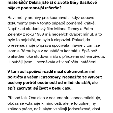
materiálů? Dělala jste si o životě Báry Basikové
nějaké podrobnější rešerše?
Baví mě ty archivy prozkoumávat, i když dobové
dokumenty byly v tomto případě poměrně krátké.
Například studentský film Milana Tomsy a Petra
Zelenky z roku 1988 má necelých dvacet minut, a to
bylo to nejdelší, co bylo k dispozici. Pokud jde
o rešerše, moje příprava spočívala hlavně v tom, že
jsem s Bárou byla v neustálém kontaktu. Spíš než
o akademické studování šlo o přirozené sdílení života.
Hlouběji jsem ji poznávala až v průběhu natáčení.
V tom asi spočívá rozdíl mezi dokumentárními
portréty a vašimi časosběry. Nesnažíte se vytvořit
ucelený portrét osobnosti od mládí do stáří, ale
spíš zachytit její život v běhu času.
Přesně tak. Ona sice v dokumentu leccos reflektuje,
občas se vztahuje k minulosti, ale je to úplně jiný
způsob práce, než jakým vznikají jednorázové, dost