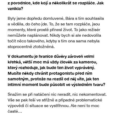
z porodnice, kde kojí a několikrát se rozpláče. Jak
vznikla?
Byly jsme dopředu domluvené, Bára s tím souhlasila
a věděla, do čeho jde. To, že se tam rozpláče, jsou
momenty, které prostě přinesl život. To jako režisér
nemůžete naplánovat. Nikdy bych si ale nedovolila
točit něco takového, kdyby s tím ona sama nebyla
stoprocentně ztotožněná.
V dokumentu je hranice důvěry zároveň velmi
křehká, větší moc má vždy člověk za kamerou,
který rozhoduje, jak bude ten život vyprávěný.
Musíte někdy chránit protagonistu před ním
samotným, protože na rozdíl od něj víte, jak ten
intimní moment bude působit ve výsledném tvaru?
Snažím se při natáčení nic neradit, nic nekomentovat.
Vše se pak řeší ve střižně a případné problematické
výpovědi či situace se vystřihnou. Ale není to moc
časté…