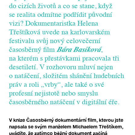
do cizích životů a co se stane, když
se realita odmítne podřídit původní
vizi? Dokumentaristka Helena
Třeštíková uvede na karlovarském
festivalu svůj nový celovečerní
časosběrný film
Bára Basiková
,
na kterém s přestávkami pracovala tři
desetiletí. V rozhovoru mluví nejen
o natáčení, složitém shánění hudebních
práv a roli „vrby“, ale také o své
profesní nejistotě nebo smyslu
časosběrného natáčení v digitální éře.
V knize Časosběrný dokumentární film, kterou jste
napsala se svým manželem Michaelem Třeštíkem,
uvádíte, že zatímco běžný dokument začíná