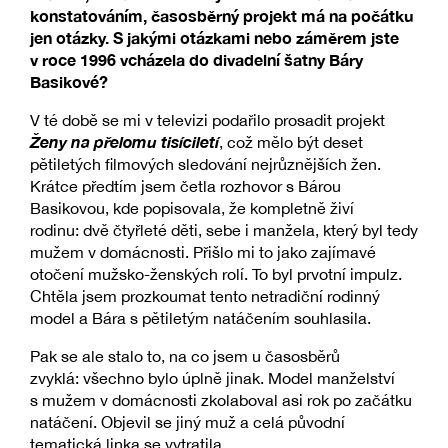
konstatováním, časosběrný projekt má na počátku
jen otázky. S jakými otázkami nebo záměrem jste
v roce 1996 vcházela do divadelní šatny Báry
Basikové?
V té době se mi v televizi podařilo prosadit projekt
Ženy na přelomu tisíciletí
, což mělo být deset
pětiletých filmových sledování nejrůznějších žen.
Krátce předtím jsem četla rozhovor s Bárou
Basikovou, kde popisovala, že kompletně živí
rodinu: dvě čtyřleté děti, sebe i manžela, který byl tedy
mužem v domácnosti. Přišlo mi to jako zajímavé
otočení mužsko-ženských rolí. To byl prvotní impulz.
Chtěla jsem prozkoumat tento netradiční rodinný
model a Bára s pětiletým natáčením souhlasila.
Pak se ale stalo to, na co jsem u časosběrů
zvyklá: všechno bylo úplně jinak. Model manželství
s mužem v domácnosti zkolaboval asi rok po začátku
natáčení. Objevil se jiný muž a celá původní
tematická linka se vytratila.