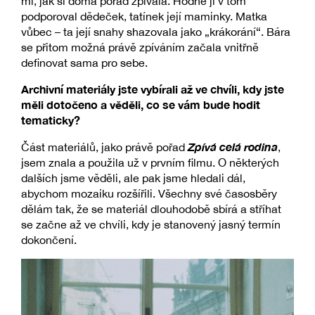
mi, jak si doma pořád zpívala. Hodně ji v tom
podporoval dědeček, tatínek její maminky. Matka
vůbec – ta její snahy shazovala jako „krákorání“. Bára
se přitom možná právě zpíváním začala vnitřně
definovat sama pro sebe.
Archivní materiály jste vybírali až ve chvíli, kdy jste
měli dotočeno a věděli, co se vám bude hodit
tematicky?
Zpívá celá rodina
Část materiálů, jako právě pořad
,
jsem znala a použila už v prvním filmu. O některých
dalších jsme věděli, ale pak jsme hledali dál,
abychom mozaiku rozšířili. Všechny své časosběry
dělám tak, že se materiál dlouhodobě sbírá a stříhat
se začne až ve chvíli, kdy je stanovený jasný termín
dokončení.