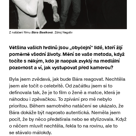
Z natáčení filmu
Bára Basiková
. Zdroj Negativ
Většina vašich hrdinů jsou „obyčejní“ lidé, kteří žijí
poměrně všední životy. Mění se vaše metoda, když
točíte s někým, kdo je naopak zvyklý na mediální
pozornost a ví, jak vystupovat před kamerou?
Byla jsem zvědavá, jak bude Bára reagovat. Nechtěla
jsem ale točit o celebritě. Od začátku jsem si to
definovala tak, že je to film o ženě a matce, která je
náhodou i zpěvačkou. To zpívání pro mě nebylo
prioritou. Během samotného natáčení se ukázalo, že
Bára dokáže být naprosto autentická. Neměla jsem
pocit, že by něco předstírala nebo se stylizovala. Když
o něčem mluvit nechtěla, řekla to na rovinu, ale to
se stávalo málokdy.