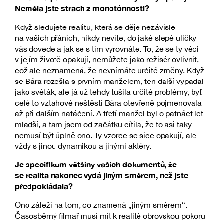
Neměla jste strach z monotónnosti?
Když sledujete realitu, která se děje nezávisle
na vašich přáních, nikdy nevíte, do jaké slepé uličky
vás dovede a jak se s tím vyrovnáte. To, že se ty věci
v jejím životě opakují, nemůžete jako režisér ovlivnit,
což ale neznamená, že nevnímáte určité změny. Když
se Bára rozešla s prvním manželem, ten další vypadal
jako světák, ale já už tehdy tušila určité problémy, byť
celé to vztahové neštěstí Bára otevřeně pojmenovala
až při dalším natáčení. A třetí manžel byl o patnáct let
mladší, a tam jsem od začátku cítila, že to asi taky
nemusí být úplně ono. Ty vzorce se sice opakují, ale
vždy s jinou dynamikou a jinými aktéry.
Je specifikum většiny vašich dokumentů, že
se realita nakonec vydá jiným směrem, než jste
předpokládala?
Ono záleží na tom, co znamená „jiným směrem“.
Časosběrný filmař musí mít k realitě obrovskou pokoru