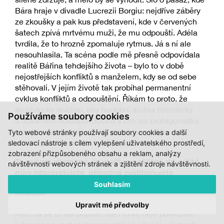
Bára hraje v divadle Lucrezii Borgiu: nejdříve záběry
ze zkoušky a pak kus představení, kde v červených
šatech zpívá mrtvému muži, že mu odpouští. Adéla
tvrdila, že to hrozně zpomaluje rytmus. Já s ní ale
nesouhlasila. Ta scéna podle mě přesně odpovídala
realitě Bářina tehdejšího života – bylo to v době
nejostřejších konfliktů s manželem, kdy se od sebe
stěhovali. V jejím životě tak probíhal permanentní
cyklus konfliktů a odpouštění. Říkám to proto, že
se vždycky snažím, aby hudební složka tematicky
Používáme soubory cookies
a obsahově korespondovala s tím, co protagonistka
zrovna reálně prožívá, a ta píseň tam měla
Tyto webové stránky používají soubory cookies a další
nezastupitelné místo, takže jsme ji nechali.
sledovací nástroje s cílem vylepšení uživatelského prostředí,
zobrazení přizpůsobeného obsahu a reklam, analýzy
To ovšem znamená, že realitu ve střižně do určité
návštěvnosti webových stránek a zjištění zdroje návštěvnosti.
míry interpretujete, případně zviditelňujete
významy, které jasněji vyvstanou až při zpětném
Souhlasím
pohledu.
Upravit mé předvolby
Ano, dá se to tak popsat. Ale i to se děje postupně,