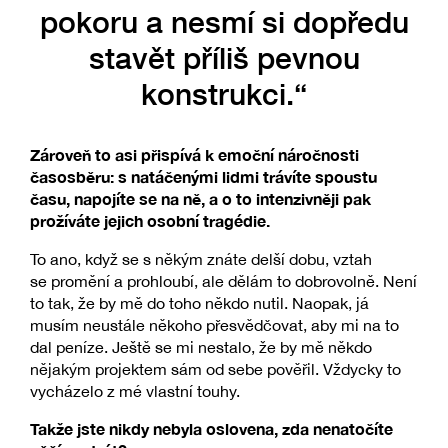
pokoru a nesmí si dopředu
stavět příliš pevnou
konstrukci.“
Zároveň to asi přispívá k emoční náročnosti
časosběru: s natáčenými lidmi trávíte spoustu
času, napojíte se na ně, a o to intenzivněji pak
prožíváte jejich osobní tragédie.
To ano, když se s někým znáte delší dobu, vztah
se promění a prohloubí, ale dělám to dobrovolně. Není
to tak, že by mě do toho někdo nutil. Naopak, já
musím neustále někoho přesvědčovat, aby mi na to
dal peníze. Ještě se mi nestalo, že by mě někdo
nějakým projektem sám od sebe pověřil. Vždycky to
vycházelo z mé vlastní touhy.
Takže jste nikdy nebyla oslovena, zda nenatočíte