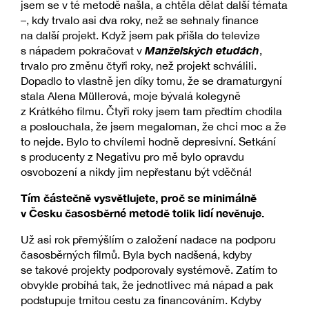
jsem se v té metodě našla, a chtěla dělat další témata
–, kdy trvalo asi dva roky, než se sehnaly finance
na další projekt. Když jsem pak přišla do televize
Manželských etudách
s nápadem pokračovat v
,
trvalo pro změnu čtyři roky, než projekt schválili.
Dopadlo to vlastně jen díky tomu, že se dramaturgyní
stala Alena Müllerová, moje bývalá kolegyně
z Krátkého filmu. Čtyři roky jsem tam předtím chodila
a poslouchala, že jsem megaloman, že chci moc a že
to nejde. Bylo to chvílemi hodně depresivní. Setkání
s producenty z Negativu pro mě bylo opravdu
osvobození a nikdy jim nepřestanu být vděčná!
Tím částečně vysvětlujete, proč se minimálně
v Česku časosběrné metodě tolik lidí nevěnuje.
Už asi rok přemýšlím o založení nadace na podporu
časosběrných filmů. Byla bych nadšená, kdyby
se takové projekty podporovaly systémově. Zatím to
obvykle probíhá tak, že jednotlivec má nápad a pak
podstupuje trnitou cestu za financováním. Kdyby