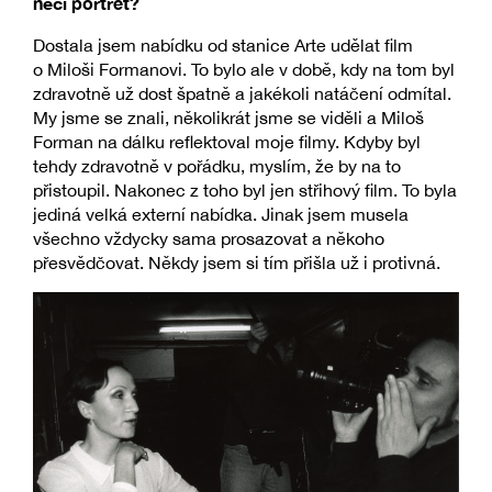
něčí portrét?
Dostala jsem nabídku od stanice Arte udělat film
o Miloši Formanovi. To bylo ale v době, kdy na tom byl
zdravotně už dost špatně a jakékoli natáčení odmítal.
My jsme se znali, několikrát jsme se viděli a Miloš
Forman na dálku reflektoval moje filmy. Kdyby byl
tehdy zdravotně v pořádku, myslím, že by na to
přistoupil. Nakonec z toho byl jen střihový film. To byla
jediná velká externí nabídka. Jinak jsem musela
všechno vždycky sama prosazovat a někoho
přesvědčovat. Někdy jsem si tím přišla už i protivná.