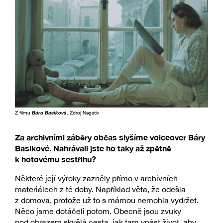
Z filmu
Bára Basiková
. Zdroj Negativ
Za archivními záběry občas slyšíme voiceover Báry
Basikové. Nahrávali jste ho taky až zpětně
k hotovému sestřihu?
Některé její výroky zazněly přímo v archivních
materiálech z té doby. Například věta, že odešla
z domova, protože už to s mámou nemohla vydržet.
Něco jsme dotáčeli potom. Obecně jsou zvuky
pod obrazem skvělá cesta, jak tam vnést život, aby