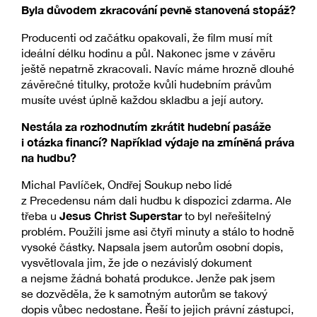
Byla důvodem zkracování pevně stanovená stopáž?
Producenti od začátku opakovali, že film musí mít
ideální délku hodinu a půl. Nakonec jsme v závěru
ještě nepatrně zkracovali. Navíc máme hrozně dlouhé
závěrečné titulky, protože kvůli hudebním právům
musíte uvést úplně každou skladbu a její autory.
Nestála za rozhodnutím zkrátit hudební pasáže
i otázka financí? Například výdaje na zmíněná práva
na hudbu?
Michal Pavlíček, Ondřej Soukup nebo lidé
z Precedensu nám dali hudbu k dispozici zdarma. Ale
Jesus Christ Superstar
třeba u
to byl neřešitelný
problém. Použili jsme asi čtyři minuty a stálo to hodně
vysoké částky. Napsala jsem autorům osobní dopis,
vysvětlovala jim, že jde o nezávislý dokument
a nejsme žádná bohatá produkce. Jenže pak jsem
se dozvěděla, že k samotným autorům se takový
dopis vůbec nedostane. Řeší to jejich právní zástupci,