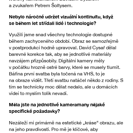
a zvukařem Petrem Šoltysem.
Nebylo náročné udržet vizuální kontinuitu, když
se během let střídali lidé i technologie?
Využili jsme snad všechny technologie dostupné
během zachyceného období. Obraz se samozřejmě
v postprodukci hodně upravoval. David Cysař dělal
barevné korekce tak, aby se jednotlivé materiály
navzájem přizpůsobily. Digitální kamery měly
v počátku hrozně ostré barvy, které se musely tlumit.
Bářina první svatba byla točená na VHS, to je
na obraze vidět. Třetí svatbu natáčel někdo z rodiny. S
tím se technicky moc dělat nedalo, ale u domácích
videí to myslím tolik nevadí.
Měla jste na jednotlivé kameramany nějaké
specifické požadavky?
Nezáleží mi primárně na estetické „kráse“ obrazu, ale
na jeho pravdivosti. Pro mě je klíčové, aby