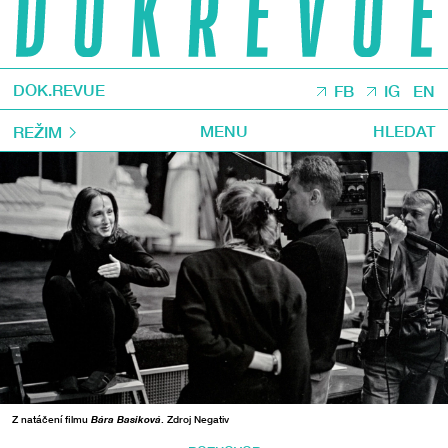
DOK.REVUE
FB
IG
EN
MENU
HLEDAT
REŽIM
Z natáčení filmu
Bára Basiková
. Zdroj Negativ