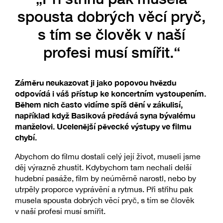
spousta dobrých věcí pryč,
s tím se člověk v naší
profesi musí smířit.“
Záměru neukazovat ji jako popovou hvězdu
odpovídá i váš přístup ke koncertním vystoupením.
Během nich často vidíme spíš dění v zákulisí,
například když Basiková předává syna bývalému
manželovi. Ucelenější pěvecké výstupy ve filmu
chybí.
Abychom do filmu dostali celý její život, museli jsme
děj výrazně zhustit. Kdybychom tam nechali delší
hudební pasáže, film by neúměrně narostl, nebo by
utrpěly proporce vyprávění a rytmus. Při střihu pak
musela spousta dobrých věcí pryč, s tím se člověk
v naší profesi musí smířit.