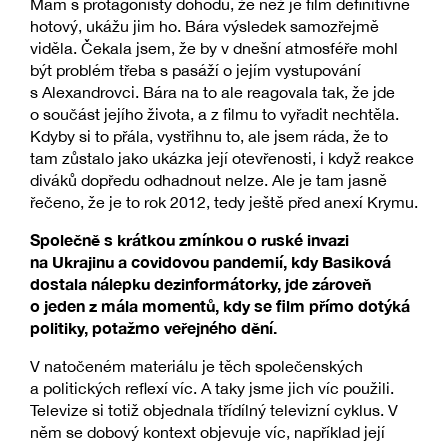
Mám s protagonisty dohodu, že než je film definitivně
hotový, ukážu jim ho. Bára výsledek samozřejmě
viděla. Čekala jsem, že by v dnešní atmosféře mohl
být problém třeba s pasáží o jejím vystupování
s Alexandrovci. Bára na to ale reagovala tak, že jde
o součást jejího života, a z filmu to vyřadit nechtěla.
Kdyby si to přála, vystřihnu to, ale jsem ráda, že to
tam zůstalo jako ukázka její otevřenosti, i když reakce
diváků dopředu odhadnout nelze. Ale je tam jasně
řečeno, že je to rok 2012, tedy ještě před anexí Krymu.
Společně s krátkou zmínkou o ruské invazi
na Ukrajinu a covidovou pandemií, kdy Basiková
dostala nálepku dezinformátorky, jde zároveň
o jeden z mála momentů, kdy se film přímo dotýká
politiky, potažmo veřejného dění.
V natočeném materiálu je těch společenských
a politických reflexí víc. A taky jsme jich víc použili.
Televize si totiž objednala třídílný televizní cyklus. V
něm se dobový kontext objevuje víc, například její