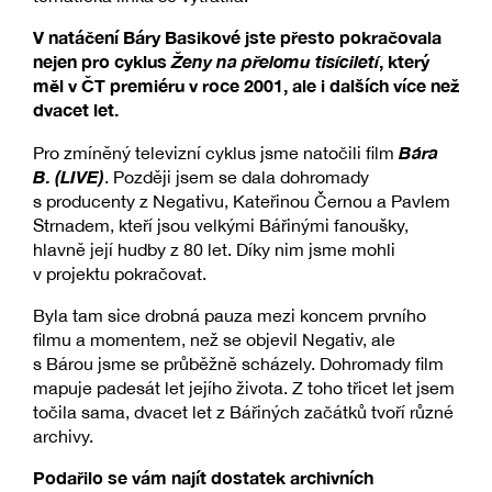
V natáčení Báry Basikové jste přesto pokračovala
nejen pro cyklus
Ženy na přelomu tisíciletí
, který
měl v ČT premiéru v roce 2001, ale i dalších více než
dvacet let.
Bára
Pro zmíněný televizní cyklus jsme natočili film
B. (LIVE)
. Později jsem se dala dohromady
s producenty z Negativu, Kateřinou Černou a Pavlem
Strnadem, kteří jsou velkými Bářinými fanoušky,
hlavně její hudby z 80 let. Díky nim jsme mohli
v projektu pokračovat.
Byla tam sice drobná pauza mezi koncem prvního
filmu a momentem, než se objevil Negativ, ale
s Bárou jsme se průběžně scházely. Dohromady film
mapuje padesát let jejího života. Z toho třicet let jsem
točila sama, dvacet let z Bářiných začátků tvoří různé
archivy.
Podařilo se vám najít dostatek archivních