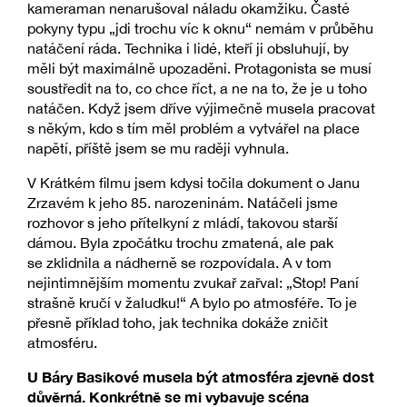
kameraman nenarušoval náladu okamžiku. Časté
pokyny typu „jdi trochu víc k oknu“ nemám v průběhu
natáčení ráda. Technika i lidé, kteří ji obsluhují, by
měli být maximálně upozaděni. Protagonista se musí
soustředit na to, co chce říct, a ne na to, že je u toho
natáčen. Když jsem dříve výjimečně musela pracovat
s někým, kdo s tím měl problém a vytvářel na place
napětí, příště jsem se mu raději vyhnula.
V Krátkém filmu jsem kdysi točila dokument o Janu
Zrzavém k jeho 85. narozeninám. Natáčeli jsme
rozhovor s jeho přítelkyní z mládí, takovou starší
dámou. Byla zpočátku trochu zmatená, ale pak
se zklidnila a nádherně se rozpovídala. A v tom
nejintimnějším momentu zvukař zařval: „Stop! Paní
strašně kručí v žaludku!“ A bylo po atmosféře. To je
přesně příklad toho, jak technika dokáže zničit
atmosféru.
U Báry Basikové musela být atmosféra zjevně dost
důvěrná. Konkrétně se mi vybavuje scéna