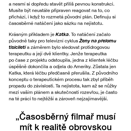
a nesmí si dopředu stavět příliš pevnou konstrukci.
Musíte být neustále připraven reagovat na to, co
přichází, i když to rozmetá původní plán. Definuju si
časosběrné natáčení jako sázku na nejistotu.
Katka
Krásným příkladem je
. To natáčení začalo
Ženy na přelomu
původně taky pro televizní cyklus
tisíciletí
a záměrem bylo sledovat protidrogovou
terapeutku a její dvě klientky. Jenže terapeutka
po čase z projektu odstoupila, jedna z klientek léčbu
úspěšně dokončila a odjela do Ameriky. Zůstala jen
Katka, která léčbu předčasně přerušila. Z původního
konceptu o terapeutickém procesu tak zbyl příběh
propadu do závislosti. Ta nejistota, kam až se nůžky
mezi vaším plánem a skutečností rozevřou, je často
na té práci to nejtěžší a zároveň nejzajímavější.
„Časosběrný filmař musí
mít k realitě obrovskou