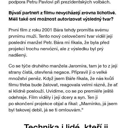
podpora Petru Pavlovi při prezidentských volbách.
Bývalí partneři z filmu nevycházejí zrovna lichotivě.
Měli také oni možnost autorizovat výsledný tvar?
První film z roku 2001 Bára tehdy promítla svému
prvnímu muži. Tento nový celovečerní tvar viděl její
poslední manžel Petr. Bára mi říkala, že byla před
projekcí trochu nervózní, ale z výsledku byl prý
nadšený.
Co se týče druhého manžela Jaromíra, tam je to z její
strany čistá, otevřená negace. Připravil ji o velké
množství peněz. Když jsem Báře říkala, že nás kvůli
filmu třeba bude žalovat, reagovala velmi rázně, že ať
si klidně poslouží. Uvidíme, co se po premiéře ještě
odehraje. Film viděly i její dcery a syn. Ten ji
po skončení projekce objal a říkal: „Maminko, já jsem
byl takovej debil, já se ti omlouvám.“
„Technika i lidé, kteří ji