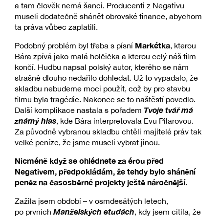
a tam člověk nemá šanci. Producenti z Negativu
museli dodatečně shánět obrovské finance, abychom
ta práva vůbec zaplatili.
Markétka
Podobný problém byl třeba s písní
, kterou
Bára zpívá jako malá holčička a kterou celý náš film
končí. Hudbu napsal polský autor, kterého se nám
strašně dlouho nedařilo dohledat. Už to vypadalo, že
skladbu nebudeme moci použít, což by pro stavbu
filmu byla tragédie. Nakonec se to naštěstí povedlo.
Tvoje tvář má
Další komplikace nastala s pořadem
známý hlas
, kde Bára interpretovala Evu Pilarovou.
Za původně vybranou skladbu chtěli majitelé práv tak
velké peníze, že jsme museli vybrat jinou.
Nicméně když se ohlédnete za érou před
Negativem, předpokládám, že tehdy bylo shánění
peněz na časosběrné projekty ještě náročnější.
Zažila jsem období – v osmdesátých letech,
Manželských etudách
po prvních
, kdy jsem cítila, že