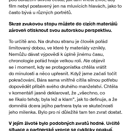
film nebyl postavený jen na mluvících hlavách, jako to
často bývá u různých portrétů.
Skrze zvukovou stopu můžete do cizích materiálů
zároveň otisknout svou autorskou perspektivu.
To určitě ano. Na druhou stranu je člověk pořád
limitovaný dobou, ve které ty materiály vznikly.
Nemůžu dávat výpovědi k úplně jinému času,
chronologie pořád hraje velkou roli. Ale objevil
se i moment, kdy se protagonistka chtěla vrátit
do minulosti a něco upřesnit. Když jsme začali točit
pokračování, Bára sama vnitřně cítila silnou potřebu
dopovědět příběh svého druhého manželství. Chtěla
v komentáři jasně deklarovat, že „všechno, co
se říkalo tehdy, byla lež a klam“, jak to definuje, a že
domnělá dcera jejího partnera byla ve skutečnosti
jeho milenka. Bylo pro ni důležité tam ten zvrat dostat.
V jejím životě bylo podobných zvratů hodně. Určité
situace a partnerské vzorce se cyklicky opakují.