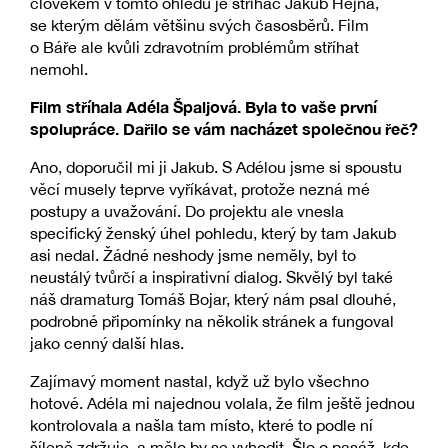
člověkem v tomto ohledu je střihač Jakub Hejna,
se kterým dělám většinu svých časosběrů. Film
o Báře ale kvůli zdravotním problémům stříhat
nemohl.
Film stříhala Adéla Špaljová. Byla to vaše první
spolupráce. Dařilo se vám nacházet společnou řeč?
Ano, doporučil mi ji Jakub. S Adélou jsme si spoustu
věcí musely teprve vyříkávat, protože nezná mé
postupy a uvažování. Do projektu ale vnesla
specifický ženský úhel pohledu, který by tam Jakub
asi nedal. Žádné neshody jsme neměly, byl to
neustálý tvůrčí a inspirativní dialog. Skvělý byl také
náš dramaturg Tomáš Bojar, který nám psal dlouhé,
podrobné připomínky na několik stránek a fungoval
jako cenný další hlas.
Zajímavý moment nastal, když už bylo všechno
hotové. Adéla mi najednou volala, že film ještě jednou
kontrolovala a našla tam místo, které to podle ní
šíleně zdržuje, a mělo by se vyhodit. Šlo o pasáž, kde