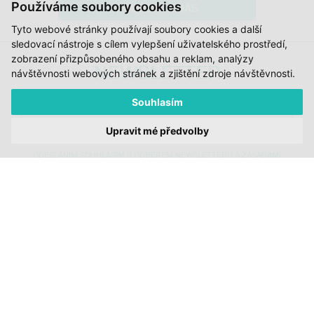
Používáme soubory cookies
PODPOŘTE NÁS
Tyto webové stránky používají soubory cookies a další
sledovací nástroje s cílem vylepšení uživatelského prostředí,
zobrazení přizpůsobeného obsahu a reklam, analýzy
NEWSLETTER
návštěvnosti webových stránek a zjištění zdroje návštěvnosti.
Souhlasím
ODESLAT
Upravit mé předvolby
ODESLÁNÍM SOUHLASÍM S ODBĚREM NEWSLETTERU A ZÁSADAMI
ZPRACOVÁNÍ OSOBNÍCH ÚDAJŮ DOC.DREAM. VÍCE ZDE.
JI.HLAVA
CDF
DOK.REVUE
RUBRIKY
AUTOŘI
O DOK.REVUE
PODPOŘTE NÁS