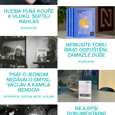
HUDBA PLNÁ KOUŘE
A HLUKU. ŠEPTEJ
NAHLAS
ROZHOVOR
NEMUSÍTE TOMU
ŘÍKAT ODPUŠTĚNÍ.
ZAMRZLÉ DUŠE
ROZHOVOR
PSÁT O JEDNOM
NEDÁVALO SMYSL.
VÁCLAV A KAMILA
BENDOVI
ROZHOVOR
,
SPECIÁL MFDF JI.HLAVA
NEJLEPŠÍ
DOKUMENTÁRNÍ