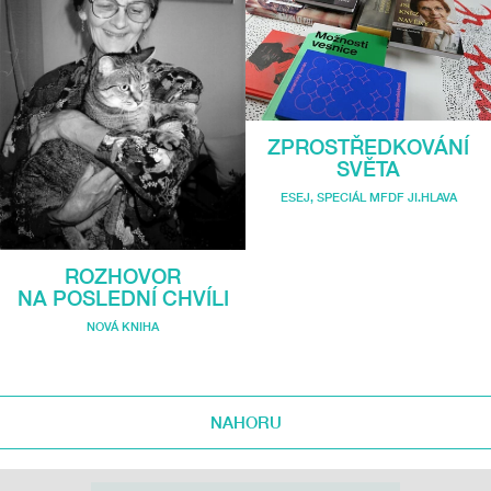
ZPROSTŘEDKOVÁNÍ
SVĚTA
ESEJ
,
SPECIÁL MFDF JI.HLAVA
ROZHOVOR
NA POSLEDNÍ CHVÍLI
NOVÁ KNIHA
NAHORU