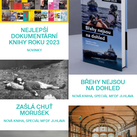
NEJLEPŠÍ
DOKUMENTÁRNÍ
KNIHY ROKU 2023
NOVINKY
BŘEHY NEJSOU
NA DOHLED
NOVÁ KNIHA
,
SPECIÁL MFDF JI.HLAVA
ZAŠLÁ CHUŤ
MORUŠEK
NOVÁ KNIHA
,
SPECIÁL MFDF JI.HLAVA