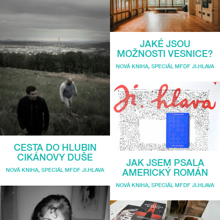
JAKÉ JSOU
MOŽNOSTI VESNICE?
NOVÁ KNIHA
,
SPECIÁL MFDF JI.HLAVA
CESTA DO HLUBIN
CIKÁNOVY DUŠE
JAK JSEM PSALA
NOVÁ KNIHA
,
SPECIÁL MFDF JI.HLAVA
AMERICKÝ ROMÁN
NOVÁ KNIHA
,
SPECIÁL MFDF JI.HLAVA