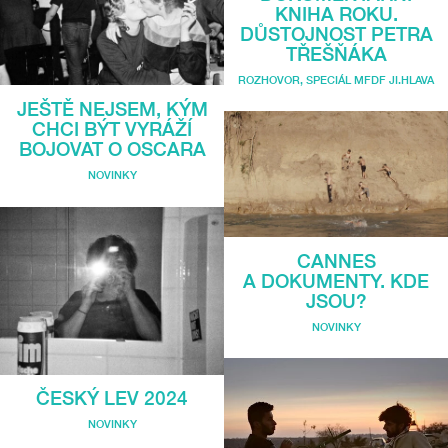
KNIHA ROKU.
DŮSTOJNOST PETRA
TŘEŠŇÁKA
ROZHOVOR
,
SPECIÁL MFDF JI.HLAVA
JEŠTĚ NEJSEM, KÝM
CHCI BÝT VYRÁŽÍ
BOJOVAT O OSCARA
NOVINKY
CANNES
A DOKUMENTY. KDE
JSOU?
NOVINKY
ČESKÝ LEV 2024
NOVINKY