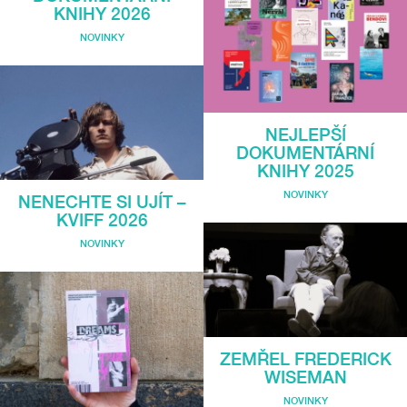
KNIHY 2026
NOVINKY
NEJLEPŠÍ
DOKUMENTÁRNÍ
KNIHY 2025
NOVINKY
NENECHTE SI UJÍT –
KVIFF 2026
NOVINKY
ZEMŘEL FREDERICK
WISEMAN
NOVINKY