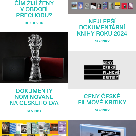
ČÍM ŽIJÍ ŽENY
V OBDOBÍ
PŘECHODU?
NEJLEPŠÍ
ROZHOVOR
DOKUMENTÁRNÍ
KNIHY ROKU 2024
NOVINKY
DOKUMENTY
CENY ČESKÉ
NOMINOVANÉ
FILMOVÉ KRITIKY
NA ČESKÉHO LVA
NOVINKY
NOVINKY