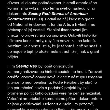
důvodu si dlouho potlačovanou historii amerického
komunismu vybrali jako téma svého následujícího
Seeing Red: Stories of American
dokumentu
Communists
(1983). Podali na něj žádost o grant
od National Endowment for the Arts, a k vlastnímu
překvapení jej dostali. Stabilní financování jim
umožnilo provést řádnou přípravu. Oslovili historiky
i filmové konzultanty, aby film nevznikal na koleně.
Mezitím Reichert zjistila, že je těhotná, což se snažila
co nejdéle tajit, protože měla strach, že jinak o grant
přijdou.
Seeing Red
Film
byl opět ohlédnutím
za marginalizovanou historií sociálního hnutí. Zároveň
odrážel dobové obavy nové levice z nástupu Reagana
a tvrdého neoliberalismu. Podle Reichert by stačilo
jen pár měsíců navíc a podobný projekt by kvůli
proměně politického ovzduší veřejné peníze nezískal.
Veteráni amerického komunismu přitom dokumentem
nejsou glorifikováni. Reichert a Klein jim pozorně,
s respektem naslouchají a odhalují, že mnozí z nich