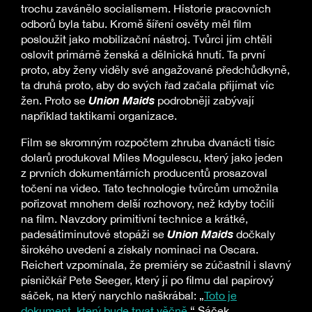
trochu zavánělo socialismem. Historie pracovních
odborů byla tabu. Kromě šíření osvěty měl film
posloužit jako mobilizační nástroj. Tvůrci jím chtěli
oslovit primárně ženská a dělnická hnutí. Ta první
proto, aby ženy viděly své angažované předchůdkyně,
ta druhá proto, aby do svých řad začala přijímat víc
Union Maids
žen. Proto se
podrobněji zabývají
například taktikami organizace.
Film se skromným rozpočtem zhruba dvanácti tisíc
dolarů produkoval Miles Mogulescu, který jako jeden
z prvních dokumentárních producentů prosazoval
točení na video. Tato technologie tvůrcům umožnila
pořizovat mnohem delší rozhovory, než kdyby točili
na film. Navzdory primitivní technice a krátké,
Union Maids
padesátiminutové stopáži se
dočkaly
širokého uvedení a získaly nominaci na Oscara.
Reichert vzpomínala, že premiéry se zúčastnil i slavný
písničkář Pete Seeger, který jí po filmu dal papírový
sáček, na který narychlo naškrábal: „
Toto je
dokument, který bude trvat věčně.
“ Sáček