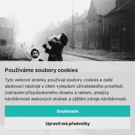
Používáme soubory cookies
NASLOUCHAT MINULOSTI –
Tyto webové stránky používají soubory cookies a další
sledovací nástroje s cílem vylepšení uživatelského prostředí,
PETER NESTLER
zobrazení přizpůsobeného obsahu a reklam, analýzy
návštěvnosti webových stránek a zjištění zdroje návštěvnosti.
TÉMA
Souhlasím
MOHLO BY VÁS ZAJÍMAT:
Upravit mé předvolby