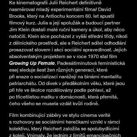
Ke kinematografii Julii Reichert definitivně
nasměroval mladý experimentální filmař David
Brooks, který na Antiochu koncem 60. let spustil
filmový kurz. Julia a její spolužák a budoucí partner
Jim Klein dostali malé ruční kamery a úkol, aby něco
natočili. Klein sice pocházel z vyšší střední třídy, nikoli
z dělnického prostředí, ale s Reichert sdílel odhodlání
prosazovat slovem i akcí sociální spravedlnost. Jejich
absolventským projektem se v roce 1970 stal film
Growing Up Female
. Padesátiminutová feministická
esej sleduje šest žen různých generací, které
při snaze o socializaci narážejí na binární mentalitu
patriarchátu. Od dívek v předškolním věku, které jsou
při hře ve školce rozdělovány podle pohlaví, až
po třicetiletou matku v domácnosti, která přemítá,
čeho všeho se musela vzdát kvůli rodině.
Film kombinující záběry ve stylu cinema verité
s rozhovory se sociálními herečkami vznikl v rámci
kolektivu, který Reichert založila se spolubydlícími
z kolejí. Vnímaly, že jedním z limitů emancipačních