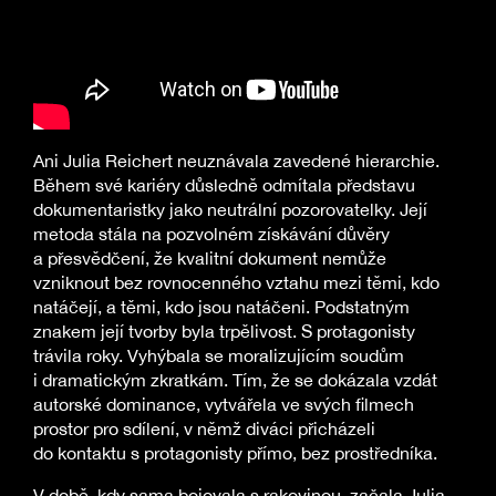
Ani Julia Reichert neuznávala zavedené hierarchie.
Během své kariéry důsledně odmítala představu
dokumentaristky jako neutrální pozorovatelky. Její
metoda stála na pozvolném získávání důvěry
a přesvědčení, že kvalitní dokument nemůže
vzniknout bez rovnocenného vztahu mezi těmi, kdo
natáčejí, a těmi, kdo jsou natáčeni. Podstatným
znakem její tvorby byla trpělivost. S protagonisty
trávila roky. Vyhýbala se moralizujícím soudům
i dramatickým zkratkám. Tím, že se dokázala vzdát
autorské dominance, vytvářela ve svých filmech
prostor pro sdílení, v němž diváci přicházeli
do kontaktu s protagonisty přímo, bez prostředníka.
V době, kdy sama bojovala s rakovinou, začala Julia