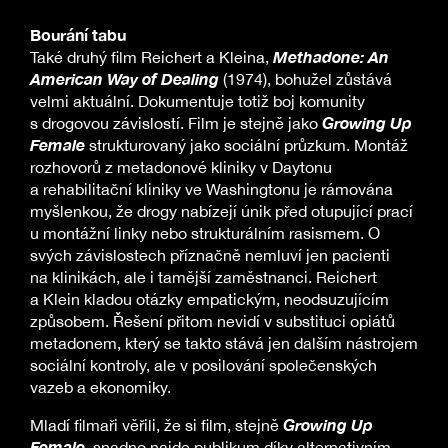
Bourání tabu
Methadone: An
Také druhý film Reichert a Kleina,
American Way of Dealing
(1974), bohužel zůstává
velmi aktuální. Dokumentuje totiž boj komunity
Growing Up
s drogovou závislostí. Film je stejně jako
Female
strukturovaný jako sociální průzkum. Montáž
rozhovorů z metadonové kliniky v Daytonu
a rehabilitační kliniky ve Washingtonu je rámována
myšlenkou, že drogy nabízejí únik před otupující prací
u montážní linky nebo strukturálním rasismem. O
svých závislostech příznačně nemluví jen pacienti
na klinikách, ale i tamější zaměstnanci. Reichert
a Klein kladou otázky empatickým, neodsuzujícím
způsobem. Řešení přitom nevidí v substituci opiátů
metadonem, který se takto stává jen dalším nástrojem
sociální kontroly, ale v posilování společenských
vazeb a ekonomiky.
Growing Up
Mladí filmaři věřili, že si film, stejně
Female
, snadno najde publikum díky alternativním