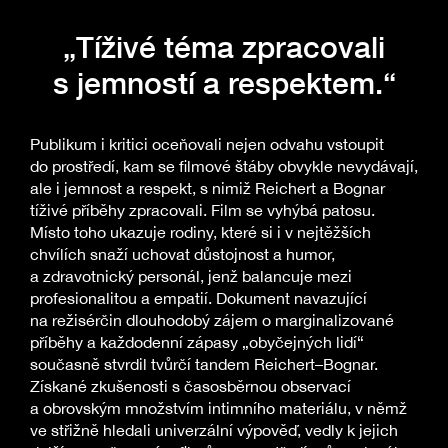
„Tíživé téma zpracovali
s jemností a respektem.“
Publikum i kritici oceňovali nejen odvahu vstoupit
do prostředí, kam se filmové štáby obvykle nevydávají,
ale i jemnost a respekt, s nimiž Reichert a Bognar
tíživé příběhy zpracovali. Film se vyhýbá patosu.
Místo toho ukazuje rodiny, které si i v nejtěžších
chvílích snaží uchovat důstojnost a humor,
a zdravotnický personál, jenž balancuje mezi
profesionalitou a empatií. Dokument navazující
na režisérčin dlouhodobý zájem o marginalizované
příběhy a každodenní zápasy „obyčejných lidí“
současně stvrdil tvůrčí tandem Reichert–Bognar.
Získané zkušenosti s časosběrnou observací
a obrovským množstvím intimního materiálu, v němž
ve střižně hledali univerzální výpověď, vedly k jejich