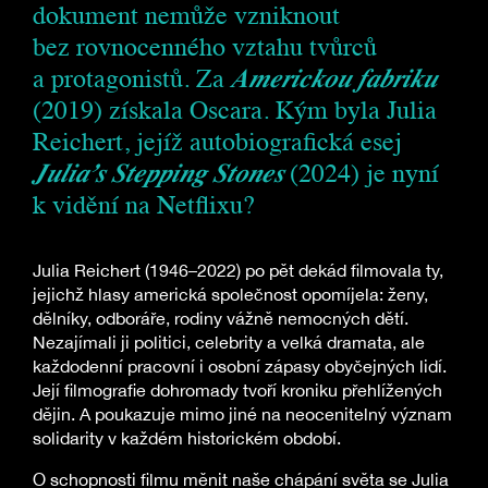
dokument nemůže vzniknout
bez rovnocenného vztahu tvůrců
a protagonistů. Za
Americkou fabriku
(2019) získala Oscara. Kým byla Julia
Reichert, jejíž autobiografická esej
Julia’s Stepping Stones
(2024) je nyní
k vidění na Netflixu?
Julia Reichert (1946–2022) po pět dekád filmovala ty,
jejichž hlasy americká společnost opomíjela: ženy,
dělníky, odboráře, rodiny vážně nemocných dětí.
Nezajímali ji politici, celebrity a velká dramata, ale
každodenní pracovní i osobní zápasy obyčejných lidí.
Její filmografie dohromady tvoří kroniku přehlížených
dějin. A poukazuje mimo jiné na neocenitelný význam
solidarity v každém historickém období.
O schopnosti filmu měnit naše chápání světa se Julia