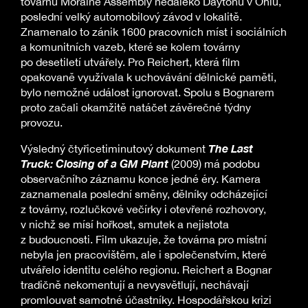
továrnu Moraine Assembly nedaleko Daytonu v Ohiu,
poslední velký automobilový závod v lokalitě.
Znamenalo to zánik 1600 pracovních míst i sociálních
a komunitních vazeb, které se kolem továrny
po desetiletí utvářely. Pro Reichert, která film
opakovaně využívala k uchovávání dělnické paměti,
bylo nemožné událost ignorovat. Spolu s Bognarem
proto začali okamžitě natáčet závěrečné týdny
provozu.
The Last
Výsledný čtyřicetiminutový dokument
Truck: Closing of a GM Plant
(2009) má podobu
observačního záznamu konce jedné éry. Kamera
zaznamenala poslední směny, dělníky odcházející
z továrny, rozlučkové večírky i otevřené rozhovory,
v nichž se mísí hořkost, smutek a nejistota
z budoucnosti. Film ukazuje, že továrna pro místní
nebyla jen pracovištěm, ale i společenstvím, které
utvářelo identitu celého regionu. Reichert a Bognar
tradičně nekomentují a nevysvětlují, nechávají
promlouvat samotné účastníky. Hospodářskou krizi