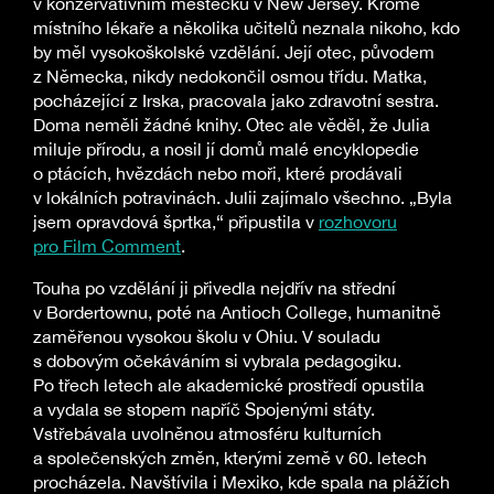
v konzervativním městečku v New Jersey. Kromě
místního lékaře a několika učitelů neznala nikoho, kdo
by měl vysokoškolské vzdělání. Její otec, původem
z Německa, nikdy nedokončil osmou třídu. Matka,
pocházející z Irska, pracovala jako zdravotní sestra.
Doma neměli žádné knihy. Otec ale věděl, že Julia
miluje přírodu, a nosil jí domů malé encyklopedie
o ptácích, hvězdách nebo moři, které prodávali
v lokálních potravinách. Julii zajímalo všechno. „Byla
jsem opravdová šprtka,“ připustila v
rozhovoru
pro Film Comment
.
Touha po vzdělání ji přivedla nejdřív na střední
v Bordertownu, poté na Antioch College, humanitně
zaměřenou vysokou školu v Ohiu. V souladu
s dobovým očekáváním si vybrala pedagogiku.
Po třech letech ale akademické prostředí opustila
a vydala se stopem napříč Spojenými státy.
Vstřebávala uvolněnou atmosféru kulturních
a společenských změn, kterými země v 60. letech
procházela. Navštívila i Mexiko, kde spala na plážích