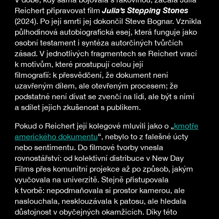
Julia’s Stepping Stones
Reichert připravovat film
(2024). Po její smrti jej dokončil Steve Bognar. Vznikla
půlhodinová autobiografická esej, která funguje jako
osobní testament i syntéza autorčiných tvůrčích
zásad. V jednotlivých fragmentech se Reichert vrací
k motivům, které prostupují celou její
filmografií: k přesvědčení, že dokument není
uzavřeným dílem, ale otevřeným procesem; že
podstatné není dívat se zvenčí na lidi, ale být s nimi
a sdílet jejich zkušenost s publikem.
Pokud o Reichert její kolegové mluvili jako o „
kmotře
amerického dokumentu
“, nebylo to z falešné úcty
nebo sentimentu. Do filmové tvorby vnesla
rovnostářství: od kolektivní distribuce v New Day
Films přes komunitní projekce až po způsob, jakým
vyučovala na univerzitě. Stejně přistupovala
k tvorbě: nepodmaňovala si prostor kamerou, ale
naslouchala, nesklouzávala k patosu, ale hledala
důstojnost v obyčejných okamžicích. Díky této