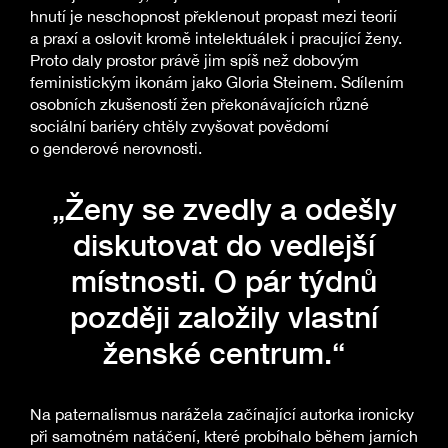
hnutí je neschopnost překlenout propast mezi teorií
a praxí a oslovit kromě intelektuálek i pracující ženy.
Proto daly prostor právě jim spíš než dobovým
feministickým ikonám jako Gloria Steinem. Sdílením
osobních zkušeností žen překonávajících různé
sociální bariéry chtěly zvyšovat povědomí
o genderové nerovnosti.
„Ženy se zvedly a odešly
diskutovat do vedlejší
místnosti. O pár týdnů
později založily vlastní
ženské centrum.“
Na paternalismus narážela začínající autorka ironicky
při samotném natáčení, které probíhalo během jarních