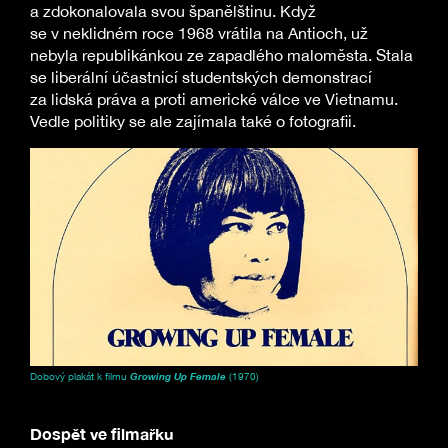
a zdokonalovala svou španělštinu. Když
se v neklidném roce 1968 vrátila na Antioch, už
nebyla republikánkou ze zapadlého maloměsta. Stala
se liberální účastnicí studentských demonstrací
za lidská práva a proti americké válce ve Vietnamu.
Vedle politiky se ale zajímala také o fotografii.
Dobový plakát k filmu
Growing Up Female
(1970)
Dospět ve filmařku