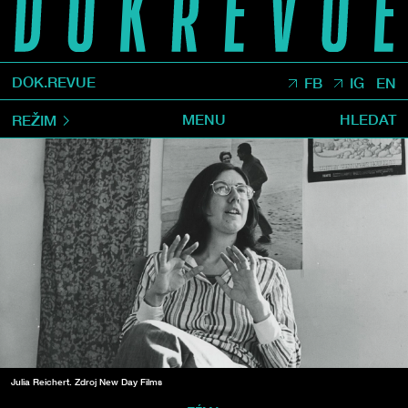
DOK.REVUE
FB
IG
EN
MENU
HLEDAT
REŽIM
Julia Reichert. Zdroj New Day Films