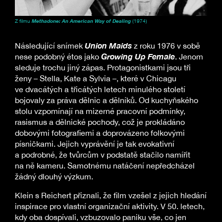
Z filmu
Methadone: An American Way of Dealing
(1974)
Union Maids
Následující snímek
z roku 1976 v sobě
Growing Up Female
nese podobný étos jako
. Jenom
sleduje trochu jiný zápas. Protagonistkami jsou tři
ženy – Stella, Kate a Sylvia –, které v Chicagu
ve dvacátých a třicátých letech minulého století
bojovaly za práva dělnic a dělníků. Od kuchyňského
stolu vzpomínají na mizerné pracovní podmínky,
rasismus a dělnické pochody, což je prokládáno
dobovými fotografiemi a doprovázeno folkovými
písničkami. Jejich vyprávění je tak evokativní
a podrobné, že tvůrcům v podstatě stačilo namířit
na ně kameru. Samotnému natáčení nepředcházel
žádný dlouhý výzkum.
Klein s Reichert přiznali, že film vzešel z jejich hledání
inspirace pro vlastní organizační aktivity. V 50. letech,
kdy oba dospívali, vzbuzovalo paniku vše, co jen