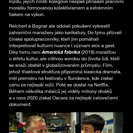
mzdu, jejich čínští kolegové naopak přinášeli pracovní
morálku formovanou kolektivismem a extrémním
tlakem na výkon.
Reichert a Bognar ale odolali pokušení vykreslit
zahraniční manažery jako karikatury. Do týmu přizvali
čínské spolupracovníky, kteří jim pomáhali
interpretovat kulturní nuance i význam slov a gest.
Americká fabrika
Díky tomu není
(2019) moralitou
o střetu kultur, ale citlivou sondou do života lidí, kteří
se snaží obstát v globalizovaném průmyslu. Film,
jehož tříaktová struktura připomíná klasická dramata,
měl premiéru na festivalu v Sundance, kde získal
cenu za nejlepší režii. Poté se dostal na Netflix.
Během několika měsíců jej viděly miliony diváků
a v roce 2020 získal Oscara za nejlepší celovečerní
dokument.