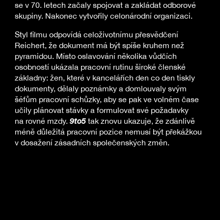
se v 70. letech začaly spojovat a zakládat odborové
skupiny. Nakonec vytvořily celonárodní organizaci.
Styl filmu odpovídá celoživotnímu přesvědčení
Reichert, že dokument má být spíše kruhem než
pyramidou. Místo oslavování několika vůdčích
osobností ukázala pracovní rutinu široké členské
základny: žen, které v kancelářích den co den tiskly
dokumenty, dělaly poznámky a domlouvaly svým
šéfům pracovní schůzky, aby se pak ve volném čase
učily plánovat stávky a formulovat své požadavky
9to5
na rovné mzdy.
tak znovu ukazuje, že zdánlivě
méně důležitá pracovní pozice nemusí být překážkou
v dosažení zásadních společenských změn.