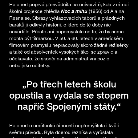
Reichert poprvé přesvědčila na univerzitě, kde v rámci
Noc a mlhu
školní projekce zhlédla
(1956) od Alaina
Resnaise. Obrazy vyhlazovacích táborů a prázdných
baráků jí odkryly historii, o které do té doby nic
nevěděla. Přesto ani nepomyslela na to, že by sama
mohla být filmařkou. V 50. a 60. letech v americkém
filmovém průmyslu nepracovaly skoro žádné režisérky
a také od absolventek vysokých škol se zpravidla
očekávalo, že skončí na administrativní pozici
nebo jako učitelky.
„Po třech letech školu
opustila a vydala se stopem
napříč Spojenými státy.“
Reichert o umělecké činnosti nepřemýšlela i kvůli
svému původu. Byla dcerou řezníka a vyrůstala