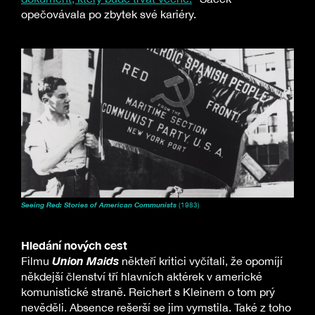
opečovávala po zbytek své kariéry.
Seeing Red: Stories of American Communists
(1983)
Hledání nových cest
Union Maids
Filmu
někteří kritici vyčítali, že opomíjí
někdejší členství tří hlavních aktérek v americké
komunistické straně. Reichert s Kleinem o tom prý
nevěděli. Absence rešerší se jim vymstila. Také z toho