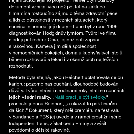
nejambicióznějšího projektu. Téměř čtyřhodinový
dokument vznikal více než pět let na základě
filmařčina rostoucího zájmu o téma zdravotní péče
a lidské důstojnosti v mezních situacích, který
souvisel s nemocí její dcery – Leně byl v roce 1996
diagnostikován Hodgkinův lymfom. Tvůrci ve filmu
sledují pět rodin z Ohia, jejichž děti zápasí
s rakovinou. Kamera jim dělá společnost
v nemocničních pokojích, doma u kuchyňských stolů,
během rozhovorů s lékaři i v okamžicích nejtěžších
rozhodnutí.
Metoda byla stejná, jakou Reichert uplatňovala celou
kariéru: pozorné naslouchání, dlouhodobé budování
důvěry. Tvůrci strávili s rodinami roky, stali se součástí
jejich všední reality. „
Naší prací je být svědky,
“
pronesla jednou Reichert, „a ukázat to pak tisícům
dalších.“ Dokument, který měl premiéru na festivalu
v Sundance a PBS jej uvedela v rámci prestižní série
Independent Lens, získal cenu Emmy a zvýšil
povědomí o dětské rakovině.