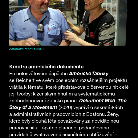
Americká fabrika
(2019)
Kmotra amerického dokumentu
Americké fabriky
Po celosvětovém úspěchu
se Reichert ve svém posledním rozsáhlejším projektu
vrátila k tématu, které představovalo červenou nit celé
její tvorby: k ženským hnutím a systematickému
Dokument 9to5: The
znehodnocování ženské práce.
Story of a Movement
(2020) vypráví o sekretářkách
a administrativních pracovnicích z Bostonu. Ženy,
které byly dlouhá léta považovány za neviditelnou
pracovní sílu – špatně placené, podceňované,
pravidelně vystavované sexuálnímu obtěžování –,