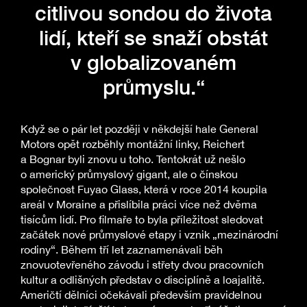
citlivou sondou do života
lidí, kteří se snaží obstát
v globalizovaném
průmyslu.“
Když se o pár let později v někdejší hale General
Motors opět rozběhly montážní linky, Reichert
a Bognar byli znovu u toho. Tentokrát už nešlo
o americký průmyslový gigant, ale o čínskou
společnost Fuyao Glass, která v roce 2014 koupila
areál v Moraine a přislíbila práci více než dvěma
tisícům lidí. Pro filmaře to byla příležitost sledovat
začátek nové průmyslové etapy i vznik „mezinárodní
rodiny“. Během tří let zaznamenávali běh
znovuotevřeného závodu i střety dvou pracovních
kultur a odlišných představ o disciplíně a loajalitě.
Američtí dělníci očekávali především pravidelnou