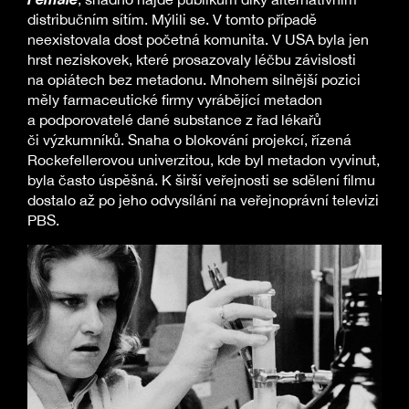
distribučním sítím. Mýlili se. V tomto případě
neexistovala dost početná komunita. V USA byla jen
hrst neziskovek, které prosazovaly léčbu závislosti
na opiátech bez metadonu. Mnohem silnější pozici
měly farmaceutické firmy vyrábějící metadon
a podporovatelé dané substance z řad lékařů
či výzkumníků. Snaha o blokování projekcí, řízená
Rockefellerovou univerzitou, kde byl metadon vyvinut,
byla často úspěšná. K širší veřejnosti se sdělení filmu
dostalo až po jeho odvysílání na veřejnoprávní televizi
PBS.