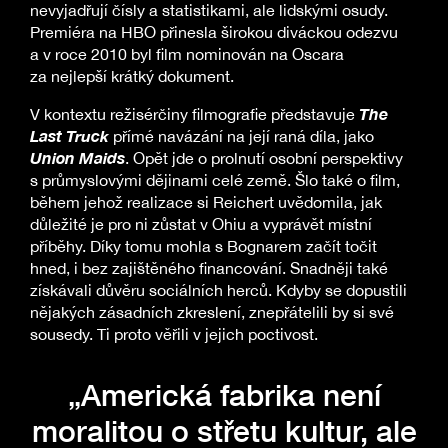
nevyjadřují čísly a statistikami, ale lidskými osudy.
Premiéra na HBO přinesla širokou diváckou odezvu
a v roce 2010 byl film nominován na Oscara
za nejlepší krátký dokument.
The
V kontextu režisérčiny filmografie představuje
Last Truck
přímé navázání na její raná díla, jako
Union Maids
. Opět jde o prolnutí osobní perspektivy
s průmyslovými dějinami celé země. Šlo také o film,
během jehož realizace si Reichert uvědomila, jak
důležité je pro ni zůstat v Ohiu a vyprávět místní
příběhy. Díky tomu mohla s Bognarem začít točit
hned, i bez zajištěného financování. Snadněji také
získávali důvěru sociálních herců. Kdyby se dopustili
nějakých zásadních zkreslení, znepřátelili by si své
sousedy. Ti proto věřili v jejich poctivost.
„Americká fabrika není
moralitou o střetu kultur, ale