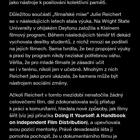
jako nástroje k posilování kolektivní paměti.
Důležitou součástí „filmařské mise“ Julie Reichert
se v následujících letech stala výuka. Na Wright State
University v ohijském Daytonu založila s Kleinem
filmový program. Během následujících téměř tří dekád
vychovala desítky studentů, z nichž mnozí se podíleli
na jejích filmech. Sama tvrdila, že bez propojení výuky
s praxí by program nikdy nezískal potřebnou váhu.
Věřila, že pro mladé filmaře je zásadní učit
se i v terénu, nikoli jen v učebně. Mnohým z nich
Reichert jako první ukázala, že kamera může být
nástrojem sociální změny.
Ačkoli Reichert v tomto mezidobí nenatočila žádný
celovečerní film, dál zdokonalovala svůj přístup
k práci s komunitami, hledala nové způsoby, jak filmy
Doing It Yourself: A Handbook
šířit (viz její příručka
on Independent Film Distribution
), a upevňovala
svou pozici mentorky. Právě devadesátá léta jí
pomohla pochopit, že u dokumentárního filmu je