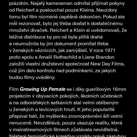
prázdnin. Najatý kameraman odmítal přijímat pokyny
od Reichert a poslouchal pouze Kleina. Navzdory
tomu byl film nicméně úspěšně dokončen. Pokud ale
měl rezonovat, bylo jej třeba dostat k dostatečnému
množství divaček. Reichert a Klein si uvědomovali, že
běžná distribuce by pro ně byla příliš drahá
a neumožnila by jim dokument promítat třeba
v ženských věznicích, jak zamýšleli. V roce 1971
proto spolu s Amalii Rothschild a Liane Brandon
založili vlastní družstevní společnost New Day Films,
což jim dalo kontrolu nad podmínkami, za jakých
budou filmy uváděny.
Growing Up Female
Film
se i díky guerillovým 16mm
projekcím v obývacích pokojích, školních učebnách
a na odborářských setkáních stal velmi oblíbeným
u ženských a levicových hnutí. K jeho popularitě
přispíval fakt, že myšlenku zrovnoprávnění šíří velmi
nenuceně. Nevzdělává, pouze ukazuje realitu, která
v mainstreamových filmech zůstávala neviditelná.
Některé feministické kolektivy vznikly právě zásluhou