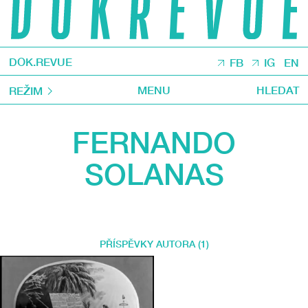
DOK.REVUE
FB
IG
EN
MENU
HLEDAT
REŽIM
FERNANDO
SOLANAS
PŘÍSPĚVKY AUTORA (1)