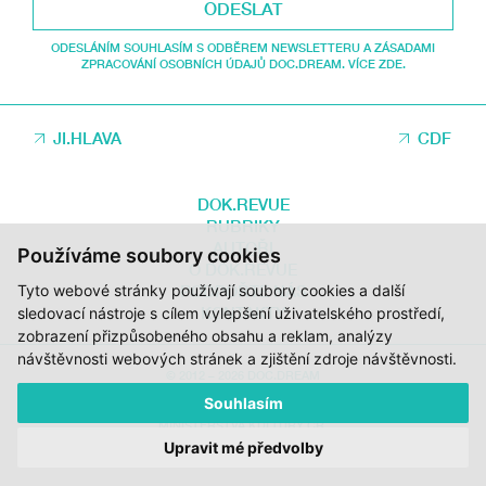
ODESLAT
ODESLÁNÍM SOUHLASÍM S ODBĚREM NEWSLETTERU A ZÁSADAMI
ZPRACOVÁNÍ OSOBNÍCH ÚDAJŮ DOC.DREAM. VÍCE ZDE.
JI.HLAVA
CDF
DOK.REVUE
RUBRIKY
AUTOŘI
Používáme soubory cookies
O DOK.REVUE
Tyto webové stránky používají soubory cookies a další
PODPOŘTE NÁS
KONTAKTY
sledovací nástroje s cílem vylepšení uživatelského prostředí,
zobrazení přizpůsobeného obsahu a reklam, analýzy
návštěvnosti webových stránek a zjištění zdroje návštěvnosti.
© 2012 – 2026 DOC.DREAM
Souhlasím
ZA PODPORY STÁTNÍHO FONDU KINEMATOGRAFIE, KRAJE VYSOČINA A
MINISTERSTVA KULTURY ČR.
Upravit mé předvolby
DESIGN:
HMSDESIGN
KÓD:
S2 STUDIO