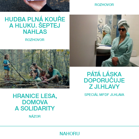
ROZHOVOR
HUDBA PLNÁ KOUŘE
A HLUKU. ŠEPTEJ
NAHLAS
ROZHOVOR
PÁTÁ LÁSKA
DOPORUČUJE
Z JI.HLAVY
SPECIÁL MFDF JI.HLAVA
HRANICE LESA,
DOMOVA
A SOLIDARITY
NÁZOR
NAHORU