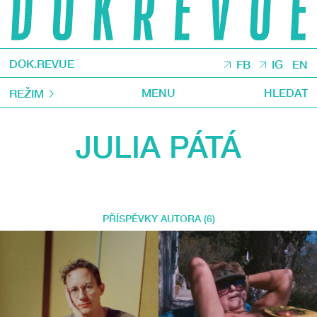
DOK.REVUE
FB
IG
EN
MENU
HLEDAT
REŽIM
JULIA PÁTÁ
PŘÍSPĚVKY AUTORA (6)