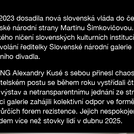
2023 dosadila nová slovenská vláda do čel
ké národní strany Martinu Šimkovičovou.
ho ničení slovenských kulturních instituc
volání ředitelky Slovenské národní galerie 
ího divadla.
NG Alexandry Kusé s sebou přinesl chaos, 
telském postu se během roku vystřídali čty
 výstav a netransparentnímu jednání ze s
i galerie zahájili kolektivní odpor ve for
 tvůrčích forem rezistence. Jejich nespokoje
m více než stovky lidí v dubnu 2025.