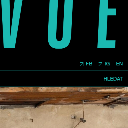
FB
IG
EN
HLEDAT