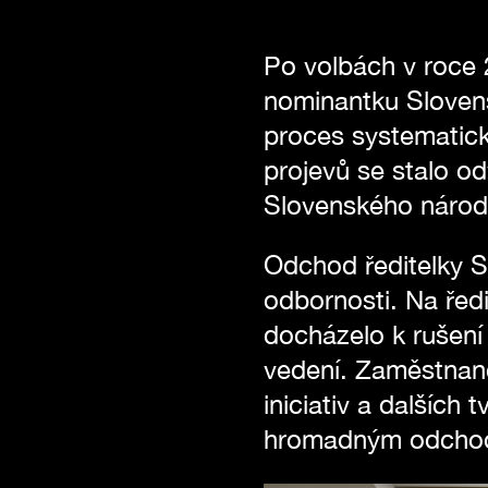
Po volbách v roce 
nominantku Slovens
proces systematické
projevů se stalo od
Slovenského národn
Odchod ředitelky S
odbornosti. Na ředi
docházelo k rušení
vedení. Zaměstnanc
iniciativ a dalších
hromadným odchode