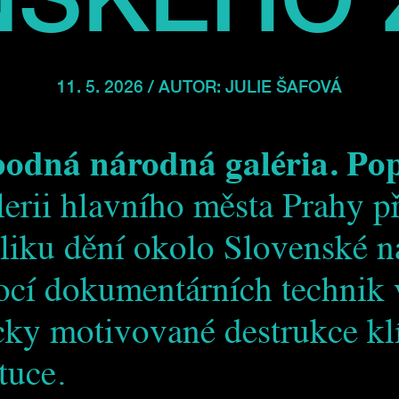
11. 5. 2026 / AUTOR:
JULIE ŠAFOVÁ
bodná národná galéria. Po
erii hlavního města Prahy př
iku dění okolo Slovenské n
ocí dokumentárních technik 
icky motivované destrukce kl
tuce.