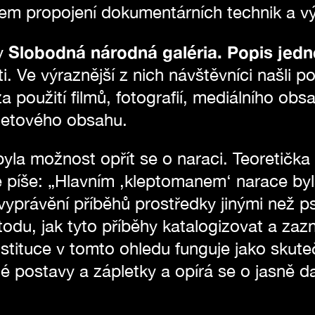
adem propojení dokumentárních technik a vý
Slobodná národná galéria. Popis jed
y
ti. Ve výraznější z nich návštěvníci našli p
a použití filmů, fotografií, mediálního obsa
netového obsahu.
yla možnost opřít se o naraci. Teoretička
e píše: „Hlavním ,kleptomanem‘ narace byl
 vyprávění příběhů prostředky jinými než
todu, jak tyto příběhy katalogizovat a za
nstituce v tomto ohledu funguje jako skut
né postavy a zápletky a opírá se o jasně 