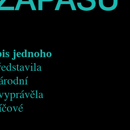
pis jednoho
edstavila
árodní
vyprávěla
íčové