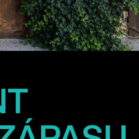
NT
ZÁPASU