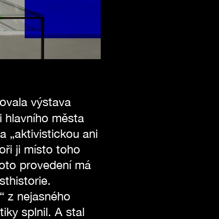
novala výstava
i hlavního města
„aktivistickou ani
ři ji místo toho
Toto provedení má
thistorie.
“ z nejasného
ky splnil. A stal