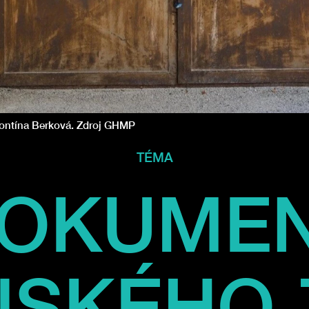
eontína Berková. Zdroj GHMP
TÉMA
OKUME
NSKÉHO 