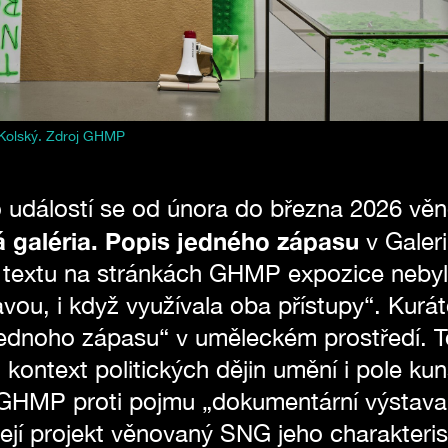
 Kolský. Zdroj GHMP
to událostí se od února do března 2026 vě
 galéria. Popis jedného zápasu
v Galeri
textu na stránkách GHMP expozice nebyla 
ou, i když využívala oba přístupy“. Kuráto
 jednoho zápasu“ v uměleckém prostředí. 
ontext politických dějin umění i pole kuns
GHMP proti pojmu „dokumentární výstava
jí projekt věnovaný SNG jeho charakteristi