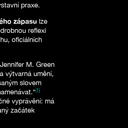
stavní praxe.
ného zápasu
lze
odrobnou reflexi
hu, oficiálních
 Jennifer M. Green
a výtvarná umění,
 psaným slovem
1)
znamenávat.“
ečné vyprávění: má
daný začátek