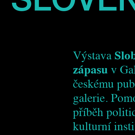
Výstava
Slo
zápasu
v Gal
českému publ
galerie. Pom
příběh polit
kulturní insti