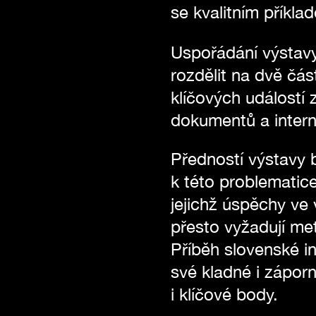
se kvalitním příkl
Uspořádání výstav
rozdělit na dvě čás
klíčových událostí z
dokumentů a inter
Předností výstavy b
k této problematic
jejichž úspěchy ve
přesto vyžadují me
Příběh slovenské i
své kladné i zápor
i klíčové body.