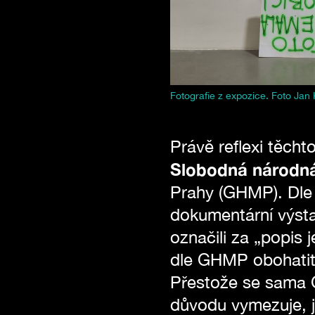
Fotografie z expozice. Foto Jan
Právě reflexi těch
Slobodná národná
Prahy (GHMP). Dle 
dokumentární výstav
označili za „popis
dle GHMP obohatit k
Přestože se sama 
důvodu vymezuje, je