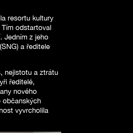
a resortu kultury
 Tím odstartoval
í. Jedním z jeho
(SNG) a ředitele
nejistotu a ztrátu
ři ředitelé,
trany nového
mě občanských
nost vyvrcholila