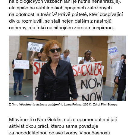
na biologických vazbách (ani je nutně nenahrazuje),
ale spíše na subtilnějších spojeních založených
7)
na odolnosti a trvání.
Právě přátelé, kteří dospívající
dívku rozmluvili, se stali nejen dalším z nástrojů
ochrany, ale také nejsilnějším zdrojem inspirace.
Z filmu
Všechna ta krása a zabíjení
(r. Laura Poitras, 2024). Zdroj Film Europe
Mluvíme-li o Nan Goldin, nelze opomenout ani její
aktivistickou práci, kterou sama považuje
za neoddělitelnou od své tvorby. V současnosti