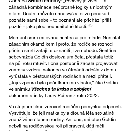
Srdce temnoty
Conrada
: „Podivný je život – ta
záhadná kombinace neúprosné logiky s nicotným
cílem. Doufat můžete nanejvýš v to, že poněkud
poznáte sami sebe – to poznání ale přichází příliš
6)
pozdě – jako plod neuhasitelné lítosti.“
Moment smrti milované sestry se pro mladší Nan stal
zásadním okamžikem i proto, že rodiče se rozhodli
příčinu smrti zatajit a označili ji za nehodu. Sestřina
sebevražda Goldin doslova umlčela, přestala totiž
na půl roku mluvit. I ona postupně začala projevovat
známky vzdoru, nakonec ve čtrnácti odešla z domu,
vyrůstala v pěstounských rodinách a mezi přáteli.
„Její vzpoura byla počátkem mé vlastní,“ říká Goldin
Všechna ta krása a zabíjení
ve snímku
dokumentaristky Laury Poitras z roku 2022.
Ve stejném filmu zároveň rodičům pomyslně odpouští.
Vysvětluje, že její matka byla dlouhá léta sexuálně
zneužívána členem rodiny. Ani ona, ani otec Goldin
nebyli na rodičovskou roli připraveni, děti měli