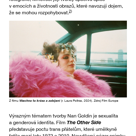
v emocích a životnosti obrazů, které navozují dojem,
2)
že se mohou rozpohybovat.
Z filmu
Všechna ta krása a zabíjení
(r. Laura Poitras, 2024). Zdroj Film Europe
Výrazným tématem tvorby Nan Goldin je sexualita
The Other Side
a genderová identita. Film
představuje poctu trans přátelům, které umělkyně
fotila mezi lety 1972 a 2010. Nevyřčený názor snímku