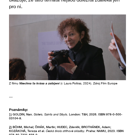
pro ni.
Z filmu
Všechna ta krása a zabíjení
(r. Laura Poitras, 2024). Zdroj Film Europe
---
Poznámky:
1)
GOLDIN, Nan.
Sisters, Saints and Sibyls
. London: T&H, 2026. ISBN 978-0-500-
03104-9.
2)
BÖHM, Michal; ČIHÁK, Martin; HUDEC, Zdeněk; BROTHÁNEK, Adam;
KOZÁKOVÁ, Tereza et al.
Česká škola střihové skladby
. Praha: NAMU, 2023. ISBN
978-80-7331-638-9.