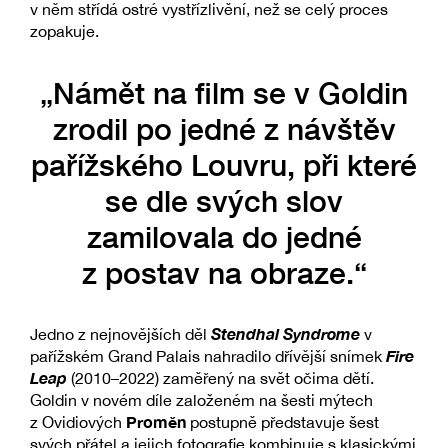
v něm střídá ostré vystřízlivění, než se celý proces
zopakuje.
„Námět na film se v Goldin
zrodil po jedné z návštěv
pařížského Louvru, při které
se dle svých slov
zamilovala do jedné
z postav na obraze.“
Stendhal Syndrome
Jedno z nejnovějších děl
v
Fire
pařížském Grand Palais nahradilo dřívější snímek
Leap
(2010–2022) zaměřený na svět očima dětí.
Goldin v novém díle založeném na šesti mýtech
Proměn
z Ovidiových
postupně představuje šest
svých přátel a jejich fotografie kombinuje s klasickými