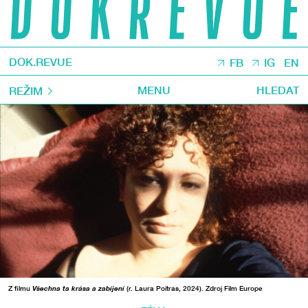
DOK.REVUE
FB
IG
EN
MENU
HLEDAT
REŽIM
Z filmu
Všechna ta krása a zabíjení
(r. Laura Poitras, 2024). Zdroj Film Europe