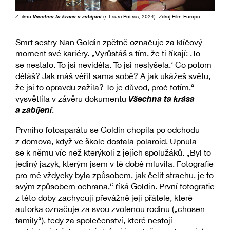
Z filmu
Všechna ta krása a zabíjení
(r. Laura Poitras, 2024). Zdroj Film Europe
Smrt sestry Nan Goldin zpětně označuje za klíčový
moment své kariéry. „Vyrůstáš s tím, že ti říkají: ‚To
se nestalo. To jsi neviděla. To jsi neslyšela.‘ Co potom
děláš? Jak máš věřit sama sobě? A jak ukážeš světu,
že jsi to opravdu zažila? To je důvod, proč fotím,“
Všechna ta krása
vysvětlila v závěru dokumentu
a zabíjení
.
Prvního fotoaparátu se Goldin chopila po odchodu
z domova, když ve škole dostala polaroid. Upnula
se k němu víc než kterýkoli z jejích spolužáků. „Byl to
jediný jazyk, kterým jsem v té době mluvila. Fotografie
pro mě vždycky byla způsobem, jak čelit strachu, je to
svým způsobem ochrana,“ říká Goldin. První fotografie
z této doby zachycují převážně její přátele, které
autorka označuje za svou zvolenou rodinu („chosen
family“), tedy za společenství, které nestojí