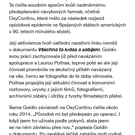
Ta čelila soudním sporům kvůli nadměrnému
předepisování návykových farmak, včetně
OxyContinu, které mělo za následek rozjezd
opioidové epidemie ve Spojených státech amerických
v 90. letech minulého století.
Její aktivismus tvoří ústřední narativní linku rovněž
Všechna ta krása a zabíjení
v dokumentu
. Goldin
svou práci zachycovala již před navázáním
spolupráce s Laurou Poitras, teprve poté se ale její
činnost proměnila ve skutečný příběh navázaný
na vše, čemu se fotografka do té doby věnovala.
Poitras propojila její aktuální činnost s komorními
rozhovory, úryvky z jejích filmů, fotografiemi,
archivními záběry i útržky z tvorby filmařských přátel.
Sama Goldin závislosti na OxyContinu čelila okolo
roku 2014. „Původně mi byl předepsán po operaci. I
když jsem ho užívala podle pokynů, stala jsem
se na něm závislou přes noc,“ popsala Goldin
v dokumentu. Po úspěšné léčbě zahájila proti rodině