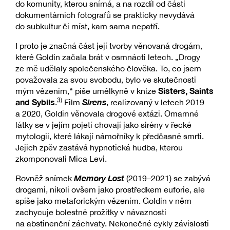
do komunity, kterou snímá, a na rozdíl od části
dokumentárních fotografů se prakticky nevydává
do subkultur či míst, kam sama nepatří.
I proto je značná část její tvorby věnovaná drogám,
které Goldin začala brát v osmnácti letech. „Drogy
ze mě udělaly společenského člověka. To, co jsem
považovala za svou svobodu, bylo ve skutečnosti
Sisters, Saints
mým vězením,“ píše umělkyně v knize
3)
and Sybils
Sirens
.
Film
, realizovaný v letech 2019
a 2020, Goldin věnovala drogové extázi. Omamné
látky se v jejím pojetí chovají jako sirény v řecké
mytologii, které lákají námořníky k předčasné smrti.
Jejich zpěv zastává hypnotická hudba, kterou
zkomponovali Mica Levi.
Memory Lost
Rovněž snímek
(2019–2021) se zabývá
drogami, nikoli ovšem jako prostředkem euforie, ale
spíše jako metaforickým vězením. Goldin v něm
zachycuje bolestné prožitky v návaznosti
na abstinenční záchvaty. Nekonečné cykly závislosti