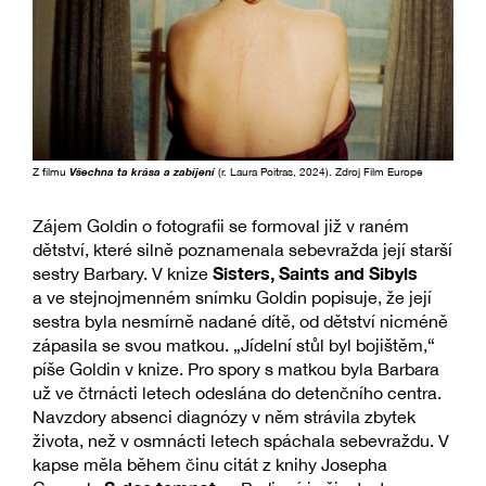
Z filmu
Všechna ta krása a zabíjení
(r. Laura Poitras, 2024). Zdroj Film Europe
Zájem Goldin o fotografii se formoval již v raném
dětství, které silně poznamenala sebevražda její starší
Sisters, Saints and Sibyls
sestry Barbary. V knize
a ve stejnojmenném snímku Goldin popisuje, že její
sestra byla nesmírně nadané dítě, od dětství nicméně
zápasila se svou matkou. „Jídelní stůl byl bojištěm,“
píše Goldin v knize. Pro spory s matkou byla Barbara
už ve čtrnácti letech odeslána do detenčního centra.
Navzdory absenci diagnózy v něm strávila zbytek
života, než v osmnácti letech spáchala sebevraždu. V
kapse měla během činu citát z knihy Josepha