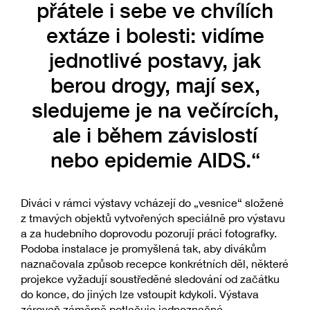
přátele i sebe ve chvílích
extáze i bolesti: vidíme
jednotlivé postavy, jak
berou drogy, mají sex,
sledujeme je na večírcích,
ale i během závislostí
nebo epidemie AIDS.“
Diváci v rámci výstavy vcházejí do „vesnice“ složené
z tmavých objektů vytvořených speciálně pro výstavu
a za hudebního doprovodu pozorují práci fotografky.
Podoba instalace je promyšlená tak, aby divákům
naznačovala způsob recepce konkrétních děl, některé
projekce vyžadují soustředěné sledování od začátku
do konce, do jiných lze vstoupit kdykoli. Výstava
zároveň záměrně potlačuje jednoznačné