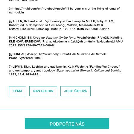
3)
https://mubi.com/en/notebook/posts/i-ll-be-your-mirror-the-living-cinema-of-
nan-goldin
4)
ALLEN, Richard et al. Psychoanalytic film theory. In MILER, Toby; STAM,
Robert, ed.
A Companion to Film Theory
, Malden, Massachusetts &
Oxford: Blackwell Publishing, 1999, p. 123–145. ISBN 978-0631206446.
5)
NICHOLS, Bill.
Úvod do dokumentárního filmu
. Vydání druhé. Přeložila Kateřina
KLEINOVÁ-ERBENOVÁ. Praha: Akademie múzických umění v Nakladatelství AMU,
2022. ISBN 978-80-7331-606-8.
6)
CONRAD, Joseph.
Srdce temnoty
. Přeložili Jiří Munzar a Jiří Sirotek.
Praha: Vyšehrad, 1980.
7)
LEWIN, Ellen. Lesbian and gay kinship: Kath Weston's "Families We Choose"
and contemporary anthropology.
Signs: Journal of Women in Culture and Society
,
1993, 18.4: 974–979.
TÉMA
NAN GOLDIN
JULIE ŠAFOVÁ
PODPOŘTE NÁS