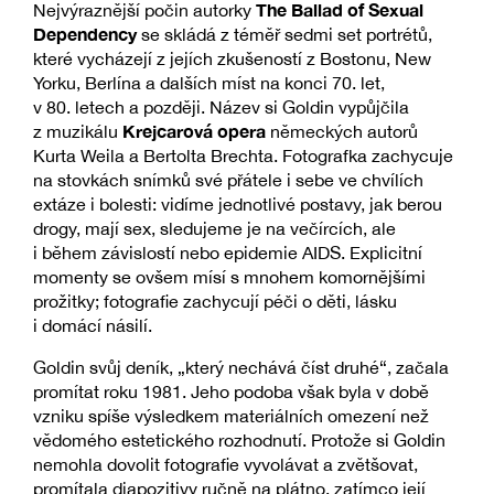
The Ballad of Sexual
Nejvýraznější počin autorky
Dependency
se skládá z téměř sedmi set portrétů,
které vycházejí z jejích zkušeností z Bostonu, New
Yorku, Berlína a dalších míst na konci 70. let,
v 80. letech a později. Název si Goldin vypůjčila
Krejcarová opera
z muzikálu
německých autorů
Kurta Weila a Bertolta Brechta. Fotografka zachycuje
na stovkách snímků své přátele i sebe ve chvílích
extáze i bolesti: vidíme jednotlivé postavy, jak berou
drogy, mají sex, sledujeme je na večírcích, ale
i během závislostí nebo epidemie AIDS. Explicitní
momenty se ovšem mísí s mnohem komornějšími
prožitky; fotografie zachycují péči o děti, lásku
i domácí násilí.
Goldin svůj deník, „který nechává číst druhé“, začala
promítat roku 1981. Jeho podoba však byla v době
vzniku spíše výsledkem materiálních omezení než
vědomého estetického rozhodnutí. Protože si Goldin
nemohla dovolit fotografie vyvolávat a zvětšovat,
promítala diapozitivy ručně na plátno, zatímco její