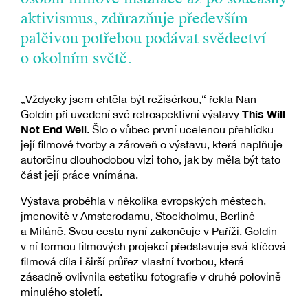
aktivismus, zdůrazňuje především
palčivou potřebou podávat svědectví
o okolním světě.
„Vždycky jsem chtěla být režisérkou,“ řekla Nan
This Will
Goldin při uvedení své retrospektivní výstavy
Not End Well
. Šlo o vůbec první ucelenou přehlídku
její filmové tvorby a zároveň o výstavu, která naplňuje
autorčinu dlouhodobou vizi toho, jak by měla být tato
část její práce vnímána.
Výstava proběhla v několika evropských městech,
jmenovitě v Amsterodamu, Stockholmu, Berlíně
a Miláně. Svou cestu nyní zakončuje v Paříži. Goldin
v ní formou filmových projekcí představuje svá klíčová
filmová díla i širší průřez vlastní tvorbou, která
zásadně ovlivnila estetiku fotografie v druhé polovině
minulého století.