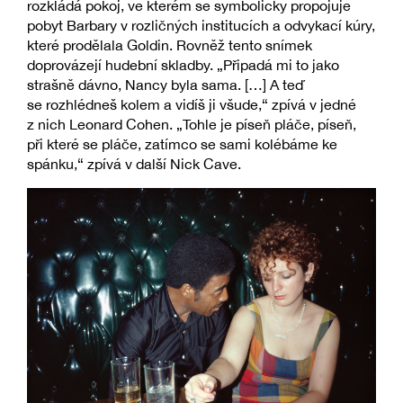
rozkládá pokoj, ve kterém se symbolicky propojuje
pobyt Barbary v rozličných institucích a odvykací kúry,
které prodělala Goldin. Rovněž tento snímek
doprovázejí hudební skladby. „Připadá mi to jako
strašně dávno, Nancy byla sama. […] A teď
se rozhlédneš kolem a vidíš ji všude,“ zpívá v jedné
z nich Leonard Cohen. „Tohle je píseň pláče, píseň,
při které se pláče, zatímco se sami kolébáme ke
spánku,“ zpívá v další Nick Cave.