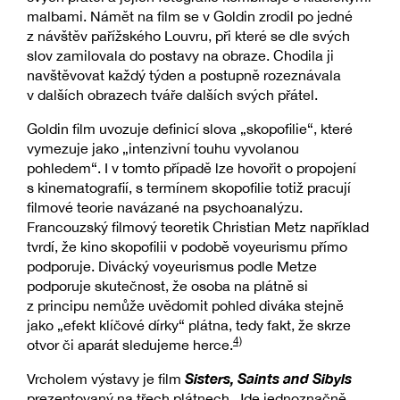
malbami. Námět na film se v Goldin zrodil po jedné
z návštěv pařížského Louvru, při které se dle svých
slov zamilovala do postavy na obraze. Chodila ji
navštěvovat každý týden a postupně rozeznávala
v dalších obrazech tváře dalších svých přátel.
Goldin film uvozuje definicí slova „skopofilie“, které
vymezuje jako „intenzivní touhu vyvolanou
pohledem“. I v tomto případě lze hovořit o propojení
s kinematografií, s termínem skopofilie totiž pracují
filmové teorie navázané na psychoanalýzu.
Francouzský filmový teoretik Christian Metz například
tvrdí, že kino skopofilii v podobě voyeurismu přímo
podporuje. Divácký voyeurismus podle Metze
podporuje skutečnost, že osoba na plátně si
z principu nemůže uvědomit pohled diváka stejně
jako „efekt klíčové dírky“ plátna, tedy fakt, že skrze
4)
otvor či aparát sledujeme herce.
Sisters, Saints and Sibyls
Vrcholem výstavy je film
prezentovaný na třech plátnech. Jde jednoznačně