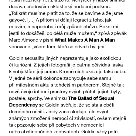
dodává především eklektický hudební podkres.
„Tolikrát musíme platit za to, že se bavíme a že jsme
gayové. […] A přitom si dělají legraci z toho, jak
mluvím, a napodobují můj způsob chůze. Řekni mi,
jestli to dokážeš, co dělá muže mužem,“ zpívá zpěvák
What Makes A Man A Man
Marc Almond v písni
věnované „všem těm, kteří se odváží být jiní“.
Goldin sexualitu jiných neprezentuje jako exotickou
či kuriózní. Z jejích fotografií je patrná očividná láska
k subjektům její práce. Kromě nich ukazuje také sebe.
V jedné ze sérií dokonce zachycuje sebe samu
při milostném aktu s tehdejším partnerem. Stejně tak
navštěvuje intimní prostory svých přátel: jejich byty,
The Ballad of Sexual
postele, sprchy. Ve snímku
Dependency
se Goldin svěřuje, že se stala obětí
domácího násilí. Jindy zase sleduje těla svých
známých zmožená nemocí či závislostí, ovšem stejně
tak pozoruje sebe při pobytech v nemocnici
nebo abstinenčních záchvatech. Goldin vždy patří