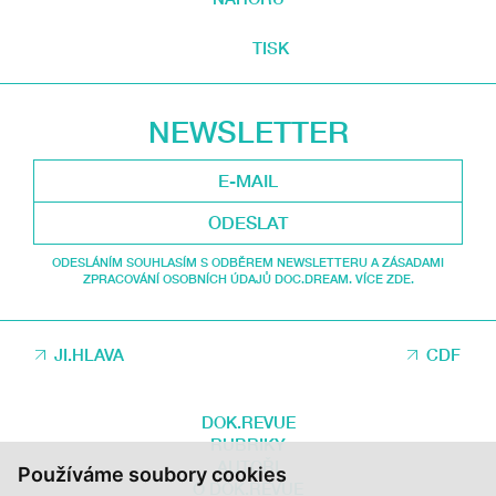
TISK
NEWSLETTER
ODESLAT
ODESLÁNÍM SOUHLASÍM S ODBĚREM NEWSLETTERU A ZÁSADAMI
ZPRACOVÁNÍ OSOBNÍCH ÚDAJŮ DOC.DREAM. VÍCE ZDE.
JI.HLAVA
CDF
DOK.REVUE
RUBRIKY
AUTOŘI
Používáme soubory cookies
O DOK.REVUE