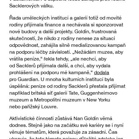
Sacklerových válku.
Řada uměleckých institucí a galerií totiž od movité
rodiny přijímala finance a nechávala si sponzorovat
nové budovy a další projekty. Goldin, frustrovaná
skutečností, že nikdo z rodiny nenese za situaci
odpovědnost, zahájila silně medializovanou kampaň
na podporu léčby závislostí. „Nežádám muzea, aby
vrátila peníze,“ řekla tehdy, „ale nechci, aby
od Sacklerů přijímala další, a chci, aby vydala
prohlášení na podporu mé kampaně,“
dodala
pro Guardian. U mnoha kulturních institucí byla
úspěšná: peníze od rodiny Sacklerů přestala přijímat
například britská síť galerií Tate, Guggenheimovo
muzeum a Metropolitní muzeum v New Yorku
nebo pařížský Louvre.
Aktivistické činnosti zůstává Nan Goldin věrná
dodnes. Stejně jako na začátku své kariéry se i nyní
věnuje tématům, která považuje za zásadní. Čas
ukazuje, že tato témata nejsou důležitá zdaleka jen