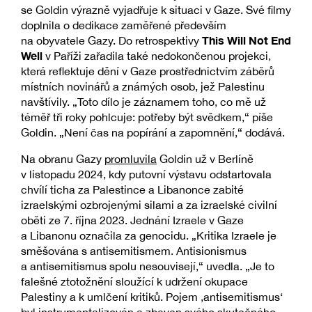
se Goldin výrazně vyjadřuje k situaci v Gaze. Své filmy
doplnila o dedikace zaměřené především
This Will Not End
na obyvatele Gazy. Do retrospektivy
Well
v Paříži zařadila také nedokončenou projekci,
která reflektuje dění v Gaze prostřednictvím záběrů
místních novinářů a známých osob, jež Palestinu
navštívily. „Toto dílo je záznamem toho, co mě už
téměř tři roky pohlcuje: potřeby být svědkem,“ píše
Goldin. „Není čas na popírání a zapomnění,“ dodává.
Na obranu Gazy
promluvila
Goldin už v Berlíně
v listopadu 2024, kdy putovní výstavu odstartovala
chvílí ticha za Palestince a Libanonce zabité
izraelskými ozbrojenými silami a za izraelské civilní
oběti ze 7. října 2023. Jednání Izraele v Gaze
a Libanonu označila za genocidu. „Kritika Izraele je
směšována s antisemitismem. Antisionismus
a antisemitismus spolu nesouvisejí,“ uvedla. „Je to
falešné ztotožnění sloužící k udržení okupace
Palestiny a k umlčení kritiků. Pojem ‚antisemitismus‘