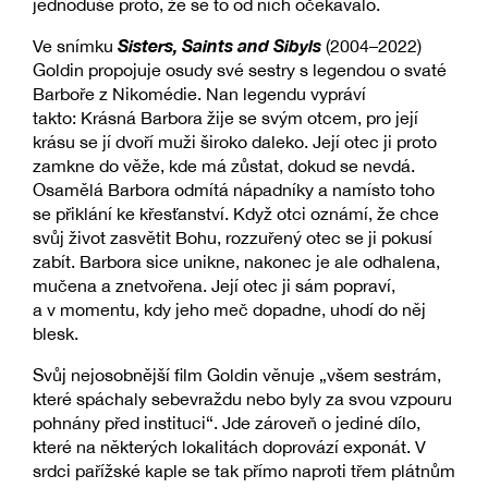
jednoduše proto, že se to od nich očekávalo.
Sisters, Saints and Sibyls
Ve snímku
(2004–2022)
Goldin propojuje osudy své sestry s legendou o svaté
Barboře z Nikomédie. Nan legendu vypráví
takto: Krásná Barbora žije se svým otcem, pro její
krásu se jí dvoří muži široko daleko. Její otec ji proto
zamkne do věže, kde má zůstat, dokud se nevdá.
Osamělá Barbora odmítá nápadníky a namísto toho
se přiklání ke křesťanství. Když otci oznámí, že chce
svůj život zasvětit Bohu, rozzuřený otec se ji pokusí
zabít. Barbora sice unikne, nakonec je ale odhalena,
mučena a znetvořena. Její otec ji sám popraví,
a v momentu, kdy jeho meč dopadne, uhodí do něj
blesk.
Svůj nejosobnější film Goldin věnuje „všem sestrám,
které spáchaly sebevraždu nebo byly za svou vzpouru
pohnány před instituci“. Jde zároveň o jediné dílo,
které na některých lokalitách doprovází exponát. V
srdci pařížské kaple se tak přímo naproti třem plátnům