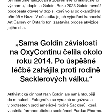
byl instrumentalizován a zbaven svého skutečného
významu,“ doplnila Goldin. Roku 2023 Goldin rovněž
podepsala
otevřený dopis
, který volal po okamžitém
příměří v Gaze. V důsledku jejích vyjádření kanadská
Art Gallery of Ontario loni
zastavila
proces akvizice
jejího díla.
„Sama Goldin závislosti
na OxyContinu čelila okolo
roku 2014. Po úspěšné
léčbě zahájila proti rodině
Sacklerových válku.“
Aktivistická činnost Nan Goldin ale sahá hlouběji
do minulosti. Fotografka se výrazně angažovala
v protestech proti americké rodině Sacklerů, která
vlastnila farmaceutickou společnost Purdue Pharma.