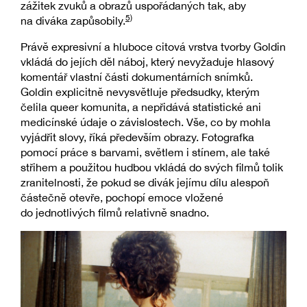
zážitek zvuků a obrazů uspořádaných tak, aby
5)
na diváka zapůsobily.
Právě expresivní a hluboce citová vrstva tvorby Goldin
vkládá do jejích děl náboj, který nevyžaduje hlasový
komentář vlastní části dokumentárních snímků.
Goldin explicitně nevysvětluje předsudky, kterým
čelila queer komunita, a nepřidává statistické ani
medicínské údaje o závislostech. Vše, co by mohla
vyjádřit slovy, říká především obrazy. Fotografka
pomocí práce s barvami, světlem i stínem, ale také
střihem a použitou hudbou vkládá do svých filmů tolik
zranitelnosti, že pokud se divák jejímu dílu alespoň
částečně otevře, pochopí emoce vložené
do jednotlivých filmů relativně snadno.