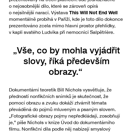
o nejosobnější dílo, které se zároveň opírá
This Will Not End Well
o nejsilnější naraci. Výstava
momentálně probíhá v Paříži, kde je toto dílo dokonce
prezentováno zcela mimo hlavní prostor přehlídky,
v kapli svatého Ludvíka při nemocnici Salpêtrière.
„Vše, co by mohla vyjádřit
slovy, říká především
obrazy.“
Dokumentární teoretik Bill Nichols vysvětluje, že
předností nonfikčních snímků je skutečnost, že
pomocí obrazu a zvuku dokáží ztvárnit témata
převáděná do pojmů mluveným a psaným slovem.
„Fotografické obrazy pojmy nepředkládají, zosobňují
je,“ píše Nichols v knize Úvod do dokumentárního
filmu. Nonfikční díla podle něj nabízejí smyslový