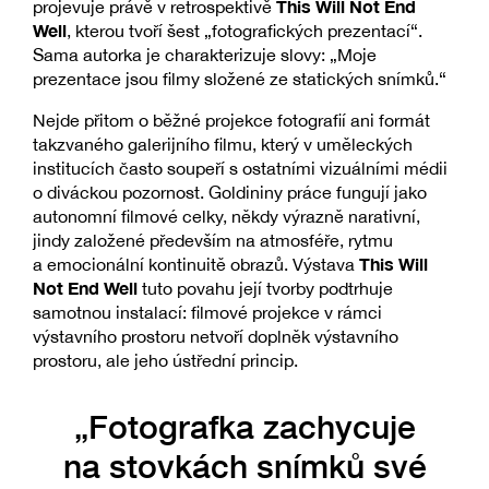
This Will Not End
projevuje právě v retrospektivě
Well
, kterou tvoří šest „fotografických prezentací“.
Sama autorka je charakterizuje slovy: „Moje
prezentace jsou filmy složené ze statických snímků.“
Nejde přitom o běžné projekce fotografií ani formát
takzvaného galerijního filmu, který v uměleckých
institucích často soupeří s ostatními vizuálními médii
o diváckou pozornost. Goldininy práce fungují jako
autonomní filmové celky, někdy výrazně narativní,
jindy založené především na atmosféře, rytmu
This Will
a emocionální kontinuitě obrazů. Výstava
Not End Well
tuto povahu její tvorby podtrhuje
samotnou instalací: filmové projekce v rámci
výstavního prostoru netvoří doplněk výstavního
prostoru, ale jeho ústřední princip.
„Fotografka zachycuje
na stovkách snímků své