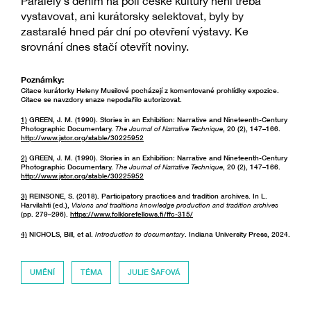
Paralely s děním na poli české kultury není třeba
vystavovat, ani kurátorsky selektovat, byly by
zastaralé hned pár dní po otevření výstavy. Ke
srovnání dnes stačí otevřít noviny.
Poznámky:
Citace kurátorky Heleny Musilové pocházejí z komentované prohlídky expozice.
Citace se navzdory snaze nepodařilo autorizovat.
1)
GREEN, J. M. (1990). Stories in an Exhibition: Narrative and Nineteenth-Century
Photographic Documentary.
The Journal of Narrative Technique
, 20 (2), 147–166.
http://www.jstor.org/stable/30225952
2)
GREEN, J. M. (1990). Stories in an Exhibition: Narrative and Nineteenth-Century
Photographic Documentary.
The Journal of Narrative Technique
, 20 (2), 147–166.
http://www.jstor.org/stable/30225952
3)
REINSONE, S. (2018). Participatory practices and tradition archives. In L.
Harvilahti (ed.),
Visions and traditions knowledge production and tradition archives
(pp. 279–296).
https://www.folklorefellows.fi/ffc-315/
4)
NICHOLS, Bill, et al.
Introduction to documentary
. Indiana University Press, 2024.
UMĚNÍ
TÉMA
JULIE ŠAFOVÁ