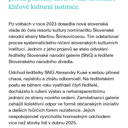
klíčové kulturní instituce.
Po volbách v roce 2023 dosadila nová slovenská
vláda do čela resortu kultury nominantku Slovenské
národní strany Martinu Šimkovičovou. Tím odstartoval
proces systematického ničení slovenských kulturních
institucí. Jedním z jeho projevů se stalo odvolání
ředitelky Slovenské národní galerie (SNG) a ředitele
Slovenského národního divadla.
Odchod ředitelky SNG Alexandry Kusé s sebou přinesl
chaos, nejistotu a ztrátu odbornosti. Na ředitelském
postu se během roku vystřídali čtyři ředitelé,
docházelo k rušení výstav a netransparentnímu
jednání ze strany nového vedení. Zaměstnanci galerie
zahájili kolektivní odpor ve formě občanských iniciativ
a dalších tvůrčích forem rezistence. Jejich
nespokojenost vyvrcholila hromadným odchodem
více než stovky lidí v dubnu 2025.