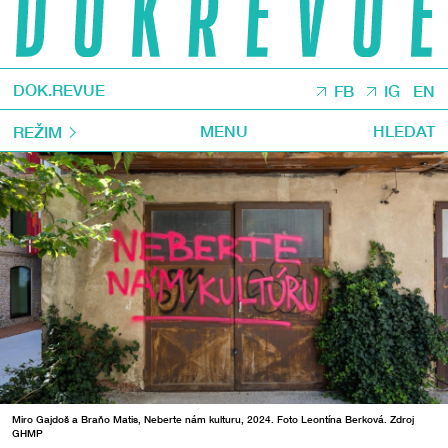
DOK.REVUE
FB
IG
EN
MENU
HLEDAT
REŽIM
Miro Gajdoš a Braňo Matis, Neberte nám kulturu, 2024. Foto Leontína Berková. Zdroj
GHMP