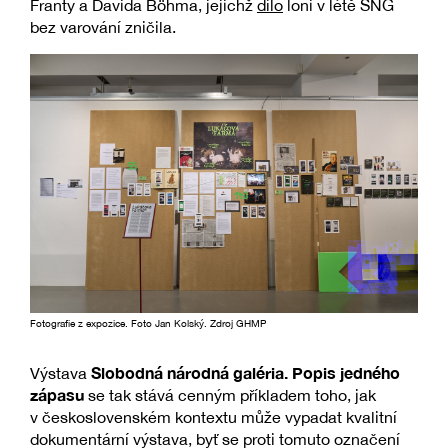
Franty a Davida Böhma, jejichž
dílo
loni v létě SNG
bez varování zničila.
Fotografie z expozice. Foto Jan Kolský. Zdroj GHMP
Slobodná národná galéria. Popis jedného
Výstava
zápasu
se tak stává cenným příkladem toho, jak
v československém kontextu může vypadat kvalitní
dokumentární výstava, byť se proti tomuto označení