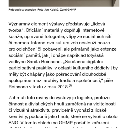
Fotografie z expozice. Foto Jan Kolský. Zdroj GHMP
Významný element výstavy představuje „lidová
tvorba“. Oficiální materiály doplňují internetové
koláže, upravené fotografie, vtipy ze sociálních sítí
či memes. Internetová kultura zde neslouží pouze
pro odlehčení či pobavení, ale primárně jako extenze
sociální paměti, jak ji chápe například lotyšská
vědkyně Sanita Reinsone. „Současné digitální
participativní praktiky [v oblasti kulturního dědictví] by
měly být chápány jako pokračování dlouhodobé
spolupráce mezi archivy tradic a společností,“ píše
3)
Reinsone v textu z roku 2018.
Zahrnutí této roviny do výstavy je logické, protože
činnost aktivistických hnutí zaměřená na viditelnosti
či vizuální atraktivitu pravidelně vychází z lidské
kreativity, podobně jako hnutí, které se vytvořilo okolo
SNG. V tomto ohledu se GHMP podařilo zařazení