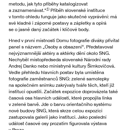
metodu, jak tyto příběhy katalogizovat
1)
a zaznamenávat.“
Příběh slovenské instituce
v tomto ohledu funguje jako skutečné vyprávění: má
své kladné i záporné postavy a zápletky a opírá
se o jasně daný začátek i klíčové body.
Hned v první místnosti Domu fotografie diváky přivítal
panel s názvem „Osoby a obsazení“. Představoval
nejvýznamnější aktéry a aktérky dění okolo SNG.
Nechyběl místopředseda slovenské Národní rady
Andrej Danko nebo ministryně kultury Šimkovičová.
Vedle přehledu hlavních postav byla umístěna
fotografie zaměstnanců SNG: zelené samolepky
na společném snímku zakrývaly tváře těch, kteří již
instituci opustili. Začátek expozice doprovázela také
časová osa hlavních událostí, které propojila linka
v zelené barvě. Jde o barvu orientačního systému
nové budovy SNG, která skrze celou expozici
zastupovala galerii jako instituci. Jako poslední
událost časové osy prozatím figurovala výstava
v Praze.