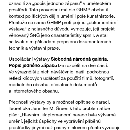
označili za „popis jednoho zápasu“ v uměleckém
prostředí. Toto provedení má dle GHMP obohatit
kontext politických dějin umění i pole kunsthistorie.
Přestože se sama GHMP proti pojmu „dokumentární
výstava“ z nejasného důvodu vymezuje, její projekt
věnovaný SNG jeho charakteristiky splnil. A stal
se kvalitním příkladem propojení dokumentárních
technik a výstavní praxe.
Slobodná národná galéria.
Uspořádání výstavy
Popis jedného zápasu
lze rozdělit na dvě části.
Ve výraznější z nich návštěvníci našli podrobnou
reflexi klíčových událostí za použití filmů, fotografií,
mediálního obsahu, oficiálních dokumentů
a internetového obsahu.
Předností výstavy byla možnost opřít se o naraci.
Teoretička Jennifer M. Green k této problematice
píše: „Hlavním ,kleptomanem‘ narace byla výtvarná
umění, jejichž úspěchy ve vyprávění příběhů
prostředky jinými než psaným slovem přesto vyžadují