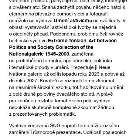
veřejném prostoru, pohybuje se, dělá zvuky, interaguje
s divákem atd. Snaha zachytit povahu něčeho natolik
efemérního převážně pomocí videí a fotografií
Umění aktivismu
narážela na výstavě
na své limity. V
oblasti vystavování aktivistické tvorby se nejedná
o ojedinělý případ. Podobnému problému čelí rovněž
Extreme Tension. Art between
berlínská výstava
Politics and Society Collection of the
Nationalgalerie 1945–2000
, zaměřená
na protichůdné formální, společenské, politické
i tematické proudy v umění. Prezentuje ji Neue
Nationalgalerie už od listopadu roku 2023 a potrvá až
do roku 2027. Kurátoři se rozhodli téma zkoumat
na nesmírně širokém vzorku, totiž sbírkovému umění
z celé druhé poloviny dvacátého století. A právě
pro značnou rozlohu tematického pole výstava
nedokáže skutečně komplexně zkoumat žádnou
z prezentovaných problematik.
Výstava věnovaná SNG naproti tomu těží z úzkého
zaměření i různorodé prezentace. Události posledních