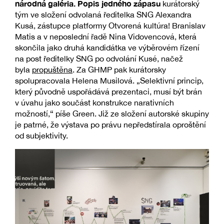
národná galéria. Popis jedného zápasu
kurátorský
tým ve složení odvolaná ředitelka SNG Alexandra
Kusá, zástupce platformy Otvorená kultúra! Branislav
Matis a v neposlední řadě Nina Vidovencová, která
skončila jako druhá kandidátka ve výběrovém řízení
na post ředitelky SNG po odvolání Kusé, načež
byla
propuštěna
. Za GHMP pak kurátorsky
spolupracovala Helena Musilová. „Selektivní princip,
který původně uspořádává prezentaci, musí být brán
v úvahu jako součást konstrukce narativních
možností,“ píše Green. Již ze složení autorské skupiny
je patrné, že výstava po právu nepředstírala oproštění
od subjektivity.