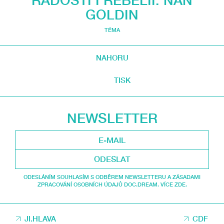
RADOSTI I REBELII. NAN
GOLDIN
TÉMA
NAHORU
TISK
NEWSLETTER
ODESLAT
ODESLÁNÍM SOUHLASÍM S ODBĚREM NEWSLETTERU A ZÁSADAMI
ZPRACOVÁNÍ OSOBNÍCH ÚDAJŮ DOC.DREAM. VÍCE ZDE.
JI.HLAVA
CDF