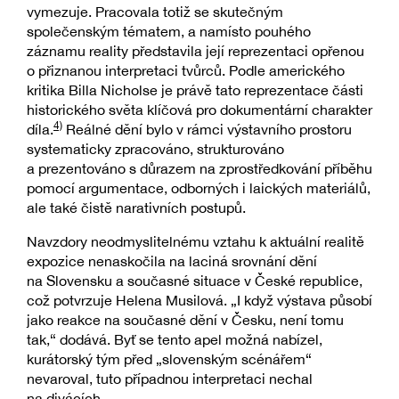
vymezuje. Pracovala totiž se skutečným
společenským tématem, a namísto pouhého
záznamu reality představila její reprezentaci opřenou
o přiznanou interpretaci tvůrců. Podle amerického
kritika Billa Nicholse je právě tato reprezentace části
historického světa klíčová pro dokumentární charakter
4)
díla.
Reálné dění bylo v rámci výstavního prostoru
systematicky zpracováno, strukturováno
a prezentováno s důrazem na zprostředkování příběhu
pomocí argumentace, odborných i laických materiálů,
ale také čistě narativních postupů.
Navzdory neodmyslitelnému vztahu k aktuální realitě
expozice nenaskočila na laciná srovnání dění
na Slovensku a současné situace v České republice,
což potvrzuje Helena Musilová. „I když výstava působí
jako reakce na současné dění v Česku, není tomu
tak,“ dodává. Byť se tento apel možná nabízel,
kurátorský tým před „slovenským scénářem“
nevaroval, tuto případnou interpretaci nechal
na divácích.