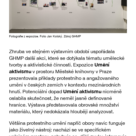
Fotografie z expozice. Foto Jan Kolský. Zdroj GHMP
Zhruba ve stejném výstavním období uspořádala
GHMP další akci, které se dotýkala tématu umělecké
Umění
tvorby a aktivistické činnosti. Expozice
aktivismu
v prostoru Městské knihovny v Praze
prezentovala příklady protestního a angažovaného
umění v českých zemích v kontextu mezinárodních
Umění aktivismu
hnutí. Potenciální dopad
nicméně
oslabila skutečnost, že neměl jasně definované
hranice. Výstava představovala obrovské množství
materiálu, který nedokázala hlouběji analyzovat.
Většina protestního umění napříč obory navíc funguje
jako živelný nástroj: nachází se ve specifickém