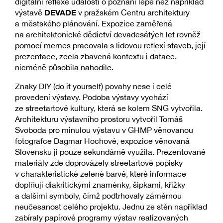
digitální reflexe událostí o poznání lépe než například
DEVADE
výstavě
v pražském Centru architektury
a městského plánování. Expozice zaměřená
na architektonické dědictví devadesátých let rovněž
pomocí memes pracovala s lidovou reflexí staveb, její
prezentace, zcela zbavená kontextu i datace,
nicméně působila nahodile.
Znaky DIY (do it yourself) povahy nese i celé
provedení výstavy. Podoba výstavy vychází
ze streetartové kultury, která se kolem SNG vytvořila.
Architekturu výstavního prostoru vytvořil Tomáš
Svoboda pro minulou výstavu v GHMP věnovanou
fotografce Dagmar Hochové, expozice věnovaná
Slovensku ji pouze sekundárně využila. Prezentované
materiály zde doprovázely streetartové popisky
v charakteristické zelené barvě, které informace
doplňují diakritickými znaménky, šipkami, křížky
a dalšími symboly, čímž podtrhovaly záměrnou
neučesanost celého projektu. Jednu ze stěn například
zabíraly papírové programy výstav realizovaných