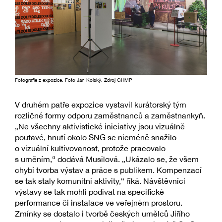
Fotografie z expozice. Foto Jan Kolský. Zdroj GHMP
V druhém patře expozice vystavil kurátorský tým
rozličné formy odporu zaměstnanců a zaměstnankyň.
„Ne všechny aktivistické iniciativy jsou vizuálně
poutavé, hnutí okolo SNG se nicméně snažilo
o vizuální kultivovanost, protože pracovalo
s uměním,“ dodává Musilová. „Ukázalo se, že všem
chybí tvorba výstav a práce s publikem. Kompenzací
se tak staly komunitní aktivity,“ říká. Návštěvníci
výstavy se tak mohli podívat na specifické
performance či instalace ve veřejném prostoru.
Zmínky se dostalo i tvorbě českých umělců Jiřího