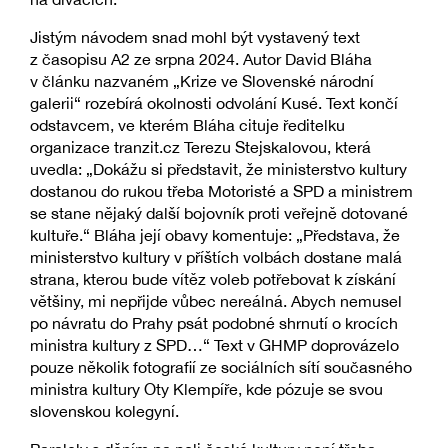
Jistým návodem snad mohl být vystavený text
z časopisu A2 ze srpna 2024. Autor David Bláha
v článku nazvaném „Krize ve Slovenské národní
galerii“ rozebírá okolnosti odvolání Kusé. Text končí
odstavcem, ve kterém Bláha cituje ředitelku
organizace tranzit.cz Terezu Stejskalovou, která
uvedla: „Dokážu si představit, že ministerstvo kultury
dostanou do rukou třeba Motoristé a SPD a ministrem
se stane nějaký další bojovník proti veřejně dotované
kultuře.“ Bláha její obavy komentuje: „Představa, že
ministerstvo kultury v příštích volbách dostane malá
strana, kterou bude vítěz voleb potřebovat k získání
většiny, mi nepřijde vůbec nereálná. Abych nemusel
po návratu do Prahy psát podobné shrnutí o krocích
ministra kultury z SPD…“ Text v GHMP doprovázelo
pouze několik fotografií ze sociálních sítí současného
ministra kultury Oty Klempíře, kde pózuje se svou
slovenskou kolegyní.