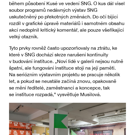
během působení Kusé ve vedení SNG. O kus dál visel
soubor programů nedávných výstav SNG
uskutečněný po překotných změnách. Do očí bijící
rozdíl v grafické úpravě materiálů i samotném obsahu
akcí nedoplnil kritický komentář, ale pouze všeříkající
velký otazník.
Tyto prvky rovněž často upozorňovaly na ztrátu, ke
které v SNG dochází skrze narušení kontinuity
v budování instituce. „Noví lidé v galerii nejsou nutně
špatní, ale fungování instituce stojí na její paměti.
Na seriózním výstavním projektu se pracuje několik
let, a pokud se neustále začíná znovu, opakovaně
se mění ředitelé, zaměstnanci a koncepce, tak
se instituce rozpadá,“ vysvětluje Musilová.