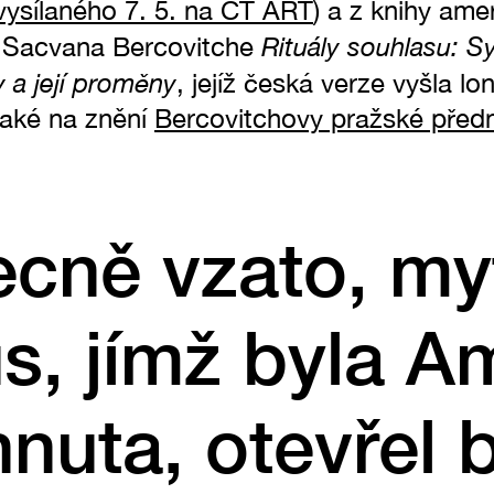
vysílaného 7. 5. na ČT ART
) a z knihy ame
Rituály souhlasu: S
ka Sacvana Bercovitche
 a její proměny
, jejíž česká verze vyšla lo
 také na znění
Bercovitchovy pražské před
cně vzato, my
, jímž byla A
nuta, otevřel b