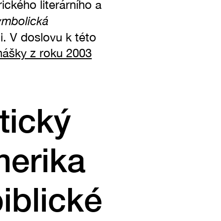
rického literárního a
ymbolická
ni. V doslovu k této
nášky z roku 2003
tický
merika
iblické