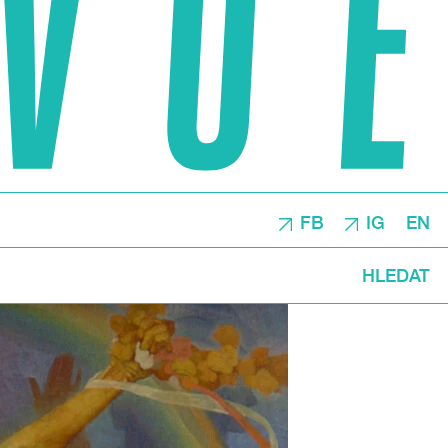
FB
IG
EN
HLEDAT