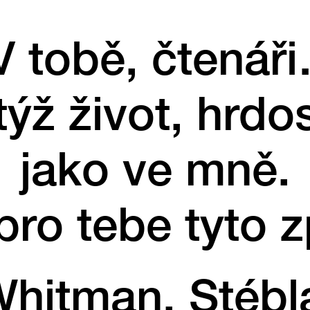
V tobě, čtenář
ýž život, hrdos
jako ve mně.
pro tebe tyto 
hitman, Stébl