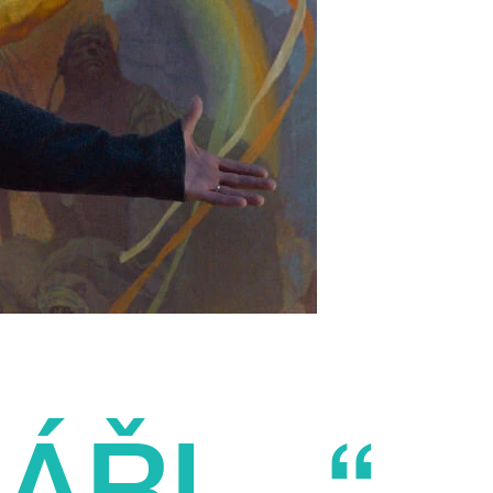
NÁŘI…“