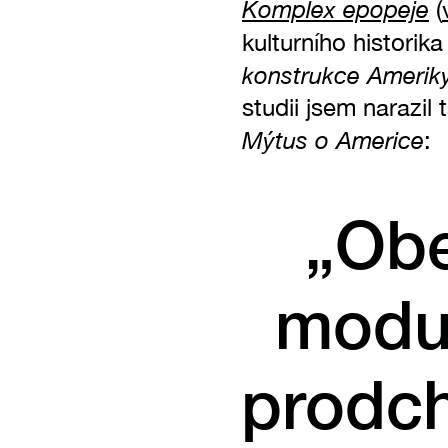
Komplex epopeje
(
kulturního histori
konstrukce Ameriky
studii jsem narazil
Mýtus o Americe
:
„Obe
modus
prodch