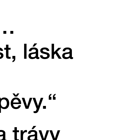
i…
t, láska
zpěvy.“
a trávy