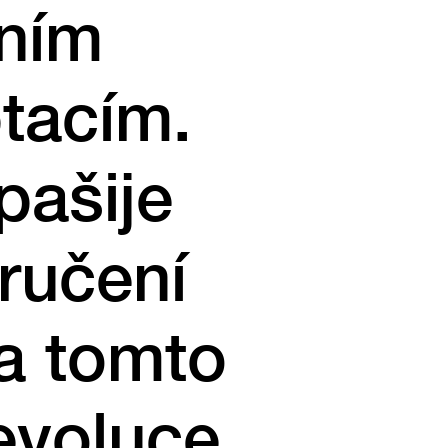
rním
tacím.
pašije
ručení
a tomto
evoluce