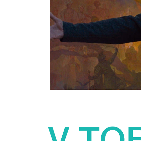
„V TO