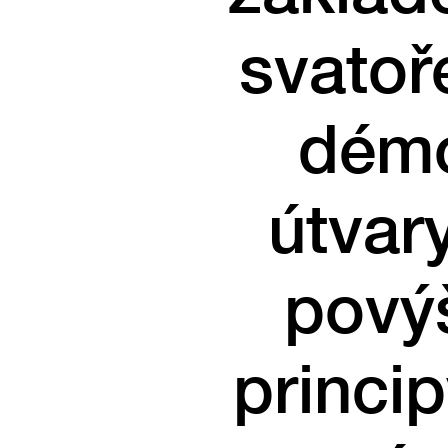
svatoř
démo
útvar
povýš
princi