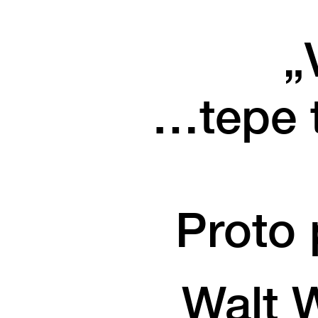
„
…tepe t
Proto 
Walt W