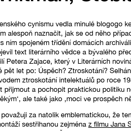
ečenského cynismu vedla minulé blogogo k
m alespoň naznačit, jak se od něho případ
s ním spojeném třídění domácích archiváli
jevil text literárního vědce a bývalého pře
silí Petera Zajace, který v Literárních novi
vé pět let po: Úspěch? Ztroskotání? Selhán
odem ztroskotání intelektuálů po roce 198
 přijmout a pochopit praktickou politiku 
někým‘, ale také jako ‚moci ve prospěch
 považuji za natolik emblematickou, že te
montáží sestřihanou zejména
z filmu Jana 