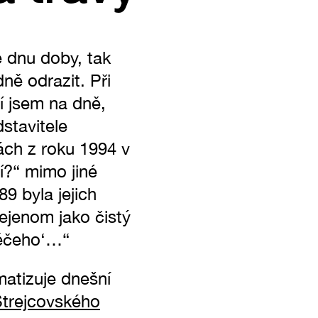
e dnu doby, tak
ně odrazit. Při
í jsem na dně,
dstavitele
nách z roku 1994 v
í?“ mimo jiné
9 byla jejich
nejenom jako čistý
 něčeho‘…“
matizuje dnešní
Strejcovského