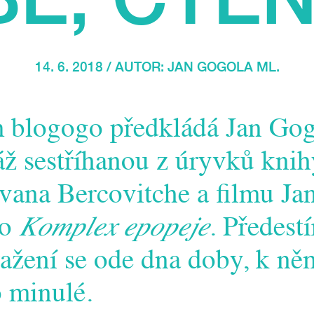
14. 6. 2018 / AUTOR:
JAN GOGOLA ML.
 blogogo předkládá Jan Gog
áž sestříhanou z úryvků knih
cvana Bercovitche a filmu Ja
ho
Komplex epopeje
. Předestí
ražení se ode dna doby, k n
 minulé.