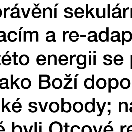
rávění sekulá
acím a re-adap
této energii se 
 jako Boží dopo
ké svobody; n
ě byli Otcové r