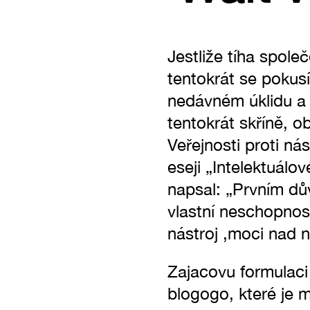
Jestliže tíha spol
tentokrát se pokusí
nedávném úklidu a 
tentokrát skříně, ob
Veřejnosti proti ná
eseji „Intelektuálo
napsal: „Prvním dův
vlastní neschopnost
nástroj ‚moci nad 
Zajacovu formulaci
blogogo, které je 