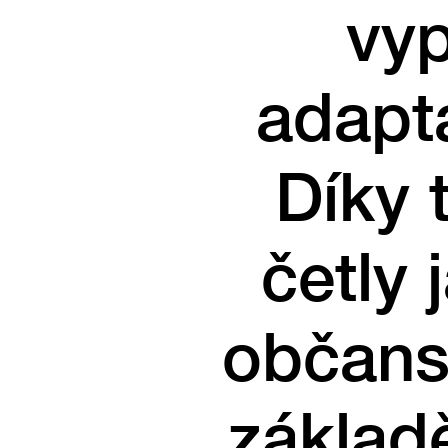
vyp
adapt
Díky 
četly
občans
základ