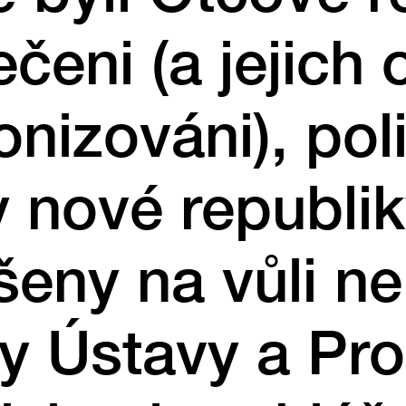
ečeni (a jejich 
nizováni), poli
y nové republik
eny na vůli n
py Ústavy a Pro