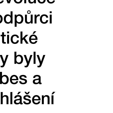
odpůrci
tické
y byly
ebes a
hlášení