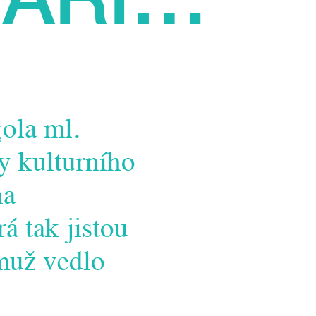
ola ml.
y kulturního
na
rá tak jistou
ěmuž vedlo