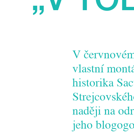
V červnovém
vlastní mont
historika Sa
Strejcovské
naději na od
jeho blogogo