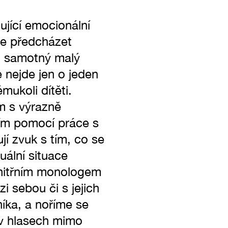
ující emocionální
je předcházet
. samotný malý
 nejde jen o jeden
mukoli dítěti.
m s výrazně
ším pomocí práce s
jí zvuk s tím, co se
uální situace
vnitřním monologem
 sebou či s jejich
íka, a noříme se
 v hlasech mimo