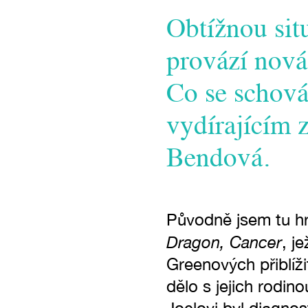
Obtížnou situ
provází nov
Co se schová
vydírajícím 
Bendová.
Původně jsem tu hr
Dragon, Cancer
, j
Greenových přiblíži
dělo s jejich rodin