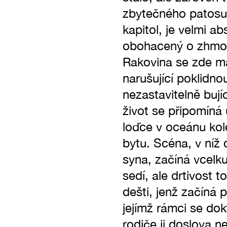
zbytečného patosu.
kapitol, je velmi ab
obohacený o zhmotn
Rakovina se zde ma
narušující poklidn
nezastavitelně buj
život se připomíná
loďce v oceánu kol
bytu. Scéna, v níž 
syna, začíná vcelk
sedí, ale drtivost 
dešti, jenž začíná
jejímž rámci se dok
rodiče ji doslova n