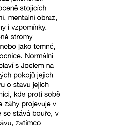
oceně stojících
ní, mentální obraz,
y i vzpomínky.
ené stromy
anebo jako temné,
mocnice. Normální
plaví s Joelem na
ých pokojů jejich
u o stavu jejich
ici, kde proti sobě
se záhy projevuje v
 se stává bouře, v
rávu, zatímco