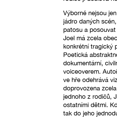
Výborné nejsou jen 
jádro daných scén,
patosu a posouvat 
Joel má zcela obecn
konkrétní tragický 
Poetická abstrakt
dokumentární, civi
voiceoverem. Autoři
ve hře odehrává viz
doprovozena zcela
jednoho z rodičů, 
ostatními dětmi. K
tak do jeho jednod