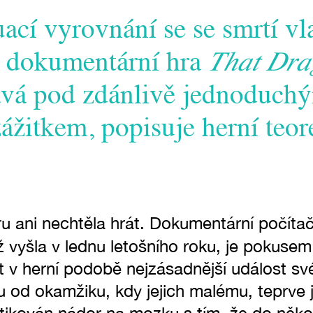
ací vyrovnání se se smrtí vla
á dokumentární hra
That Dra
vá pod zdánlivě jednoduchý
zážitkem, popisuje herní teor
u ani nechtěla hrát. Dokumentární počíta
ež vyšla v lednu letošního roku, je pokus
t v herní podobě nejzásadnější událost sv
ou od okamžiku, kdy jejich malému, teprve