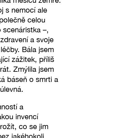
lika měsíců zemře.
oj s nemocí ale
společně celou
 scenáristka –,
zdravení a svoje
léčby. Bála jsem
cí zážitek, příliš
rát. Zmýlila jsem
ká báseň o smrti a
 úlevná.
ností a
akou invencí
ožít, co se jim
bez jakéhokoli