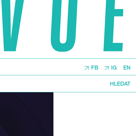
FB
IG
EN
HLEDAT