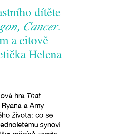
stního dítěte
gon, Cancer
.
m a citově
etička Helena
That
čová hra
em Ryana a Amy
ého života: co se
 jednoletému synovi