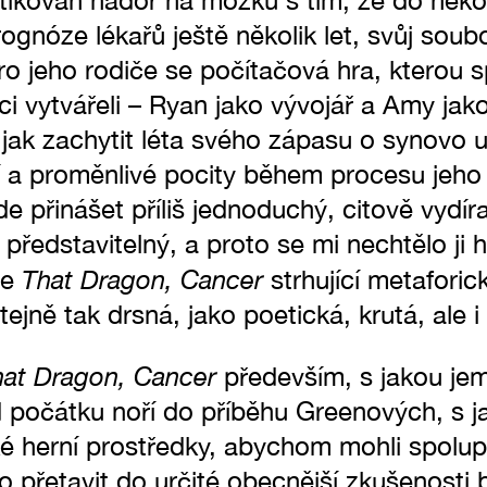
stikován nádor na mozku s tím, že do něko
rognóze lékařů ještě několik let, svůj soub
ro jeho rodiče se počítačová hra, kterou 
 vytvářeli – Ryan jako vývojář a Amy jako
 jak zachytit léta svého zápasu o synovo u
í a proměnlivé pocity během procesu jeho 
de přinášet příliš jednoduchý, citově vydírají
ředstavitelný, a proto se mi nechtělo ji h
That Dragon, Cancer
je
strhující metaforic
ejně tak drsná, jako poetická, krutá, ale i
hat Dragon, Cancer
především, s jakou jem
 počátku noří do příběhu Greenových, s j
é herní prostředky, abychom mohli spolupr
to přetavit do určité obecnější zkušenosti 