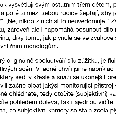
jak vysvětlují svým ostatním třem dětem, pr
 a poté si mezi sebou rodiče šeptají, aby je
?“ „Ne, nikdo z nich si to neuvědomuje.“ Z
žku, zároveň ale i napomáhá posunout díl
ovinu, díky tomu, jak plynule se ve zvukov
 vnitřním monologům.
 originálně spoluutváří sílu zážitku, je flu
livých scén. V jedné chvíli jsme například
terý sedí v křesle a snaží se ukonejšit bre
víli začne pípat jakýsi monitorující přístro
eně ohlédnete, tedy otočíte (subjektivní) 
íte pohledem doleva, tak najednou vidíte,
na, ze subjektivní kamery se stala zcela pl