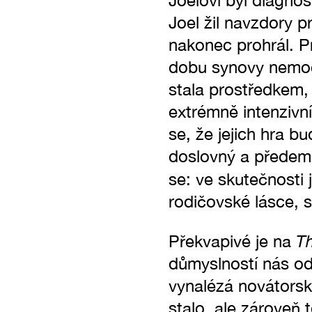
Joelovi byl diagno
Joel žil navzdory p
nakonec prohrál. P
dobu synovy nemoci
stala prostředkem,
extrémně intenzivn
se, že jejich hra bu
doslovný a předem p
se: ve skutečnosti 
rodičovské lásce, st
T
Překvapivé je na
důmyslností nás od
vynalézá novátorsk
stalo, ale zároveň 