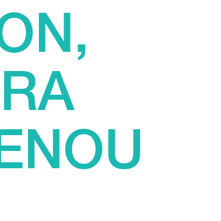
ON,
HRA
ENOU