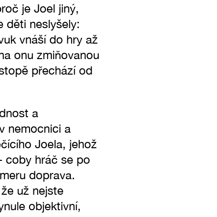
oč je Joel jiný,
 děti neslyšely:
vuk vnáší do hry až
o na onu zmiňovanou
é stopě přechází od
idnost a
 v nemocnici a
čícího Joela, jehož
j - coby hráč se po
kameru doprava.
 že už nejste
ynule objektivní,