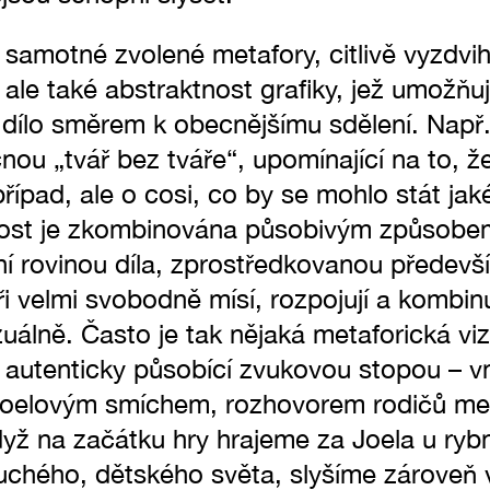
samotné zvolené metafory, citlivě vyzdvih
 ale také abstraktnost grafiky, jež umožňu
dílo směrem k obecnějšímu sdělení. Např
ou „tvář bez tváře“, upomínající na to, že
případ, ale o cosi, co by se mohlo stát jaké
nost je zkombinována působivým způsobe
lní rovinou díla, zprostředkovanou předev
 velmi svobodně mísí, rozpojují a kombinu
uálně. Často je tak nějaká metaforická viz
 autenticky působící zvukovou stopou – 
Joelovým smíchem, rozhovorem rodičů mezi
dyž na začátku hry hrajeme za Joela u rybn
uchého, dětského světa, slyšíme zároveň