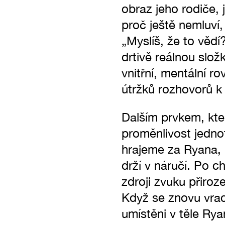
obraz jeho rodiče, 
proč ještě nemluví,
„Myslíš, že to vědí
drtivě reálnou slo
vnitřní, mentální r
útržků rozhovorů k
Dalším prvkem, který
proměnlivost jednot
hrajeme za Ryana, k
drží v náručí. Po ch
zdroji zvuku přiroz
Když se znovu vrac
umístěni v těle Rya