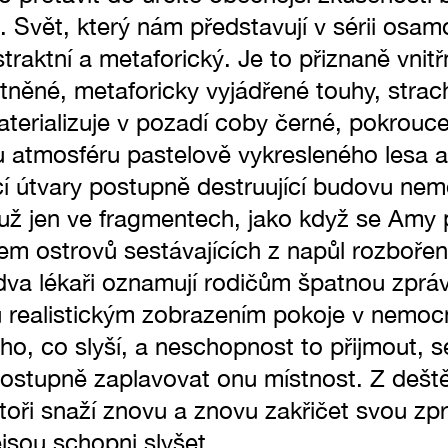
 Svět, který nám představují v sérii osam
straktní a metaforický. Je to přiznaně vnitř
ěné, metaforicky vyjádřené touhy, strach
terializuje v pozadí coby černé, pokrouc
ou atmosféru pastelově vykresleného lesa 
ící útvary postupně destruující budovu ne
 už jen ve fragmentech, jako když se Amy 
em ostrovů sestávajících z napůl rozbořen
dva lékaři oznamují rodičům špatnou zpráv
u realistickým zobrazením pokoje v nemocn
toho, co slyší, a neschopnost to přijmout, 
 postupně zaplavovat onu místnost. Z deště
toři snaží znovu a znovu zakřičet svou zp
ejsou schopni slyšet.