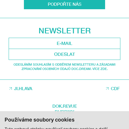
PODPOŘTE NÁS
NEWSLETTER
ODESLAT
ODESLÁNÍM SOUHLASÍM S ODBĚREM NEWSLETTERU A ZÁSADAMI
ZPRACOVÁNÍ OSOBNÍCH ÚDAJŮ DOC.DREAM. VÍCE ZDE.
JI.HLAVA
CDF
DOK.REVUE
RUBRIKY
AUTOŘI
Používáme soubory cookies
O DOK.REVUE
Tyto webové stránky používají soubory cookies a další