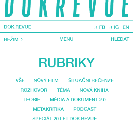
DOK.REVUE
FB
IG
EN
MENU
HLEDAT
REŽIM
RUBRIKY
VŠE
NOVÝ FILM
SITUAČNÍ RECENZE
ROZHOVOR
TÉMA
NOVÁ KNIHA
TEORIE
MÉDIA A DOKUMENT 2.0
METAKRITIKA
PODCAST
SPECIÁL 20 LET DOK.REVUE