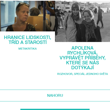
HRANICE LIDSKOSTI,
TŘÍD A STAROSTÍ
APOLENA
METAKRITIKA
RYCHLÍKOVÁ.
VYPRÁVĚT PŘÍBĚHY,
KTERÉ SE NÁS
DOTÝKAJÍ
ROZHOVOR
,
SPECIÁL JEDNOHO SVĚTA
NAHORU