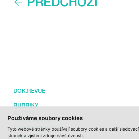
PŘEDCHOZÍ
DOK.REVUE
RUBRIKY
AUTOŘI
Používáme soubory cookies
O DOK.REVUE
PODPOŘTE NÁS
Tyto webové stránky používají soubory cookies a další sledovac
KONTAKTY
stránek a zjištění zdroje návštěvnosti.