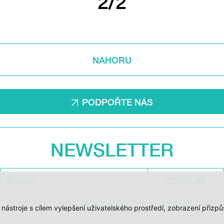
2/2
NAHORU
PODPOŘTE NÁS
NEWSLETTER
ODESLAT
ODESLÁNÍM SOUHLASÍM S ODBĚREM NEWSLETTERU A ZÁSADAMI ZPRACOVÁNÍ
í nástroje s cílem vylepšení uživatelského prostředí, zobrazení při
OSOBNÍCH ÚDAJŮ DOC.DREAM. VÍCE ZDE.