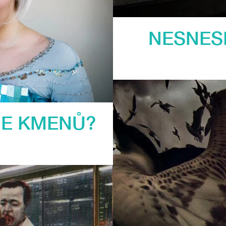
NESNES
IE KMENŮ?