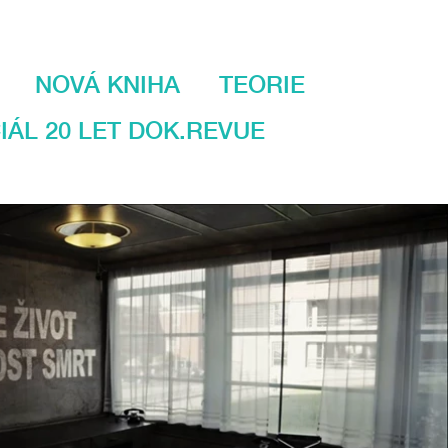
NOVÁ KNIHA
TEORIE
IÁL 20 LET DOK.REVUE