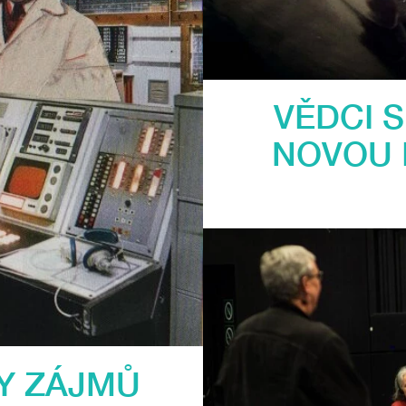
VĚDCI 
NOVOU 
Y ZÁJMŮ