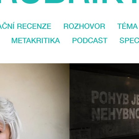
AČNÍ RECENZE
ROZHOVOR
TÉMA
METAKRITIKA
PODCAST
SPEC