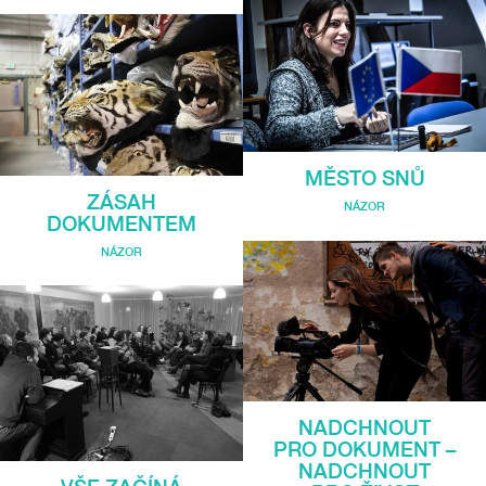
MĚSTO SNŮ
ZÁSAH
NÁZOR
DOKUMENTEM
NÁZOR
NADCHNOUT
PRO DOKUMENT –
NADCHNOUT