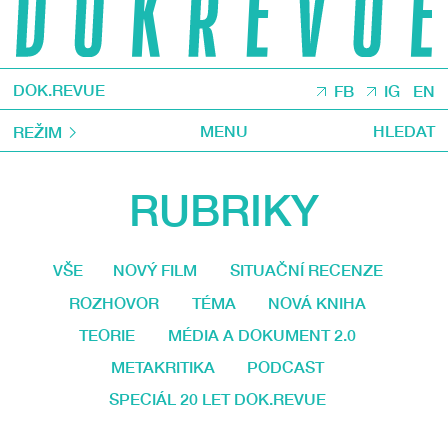
DOK.REVUE
FB
IG
EN
MENU
HLEDAT
REŽIM
RUBRIKY
VŠE
NOVÝ FILM
SITUAČNÍ RECENZE
ROZHOVOR
TÉMA
NOVÁ KNIHA
TEORIE
MÉDIA A DOKUMENT 2.0
METAKRITIKA
PODCAST
SPECIÁL 20 LET DOK.REVUE