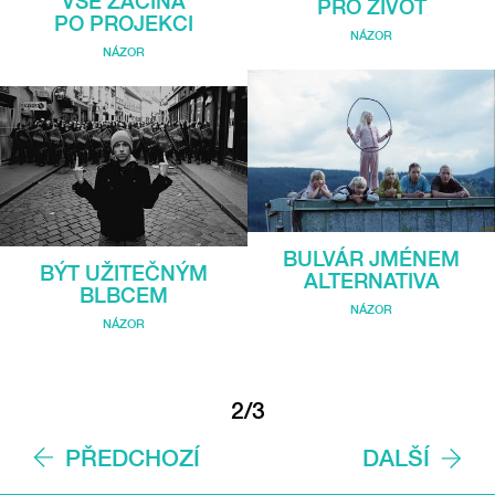
VŠE ZAČÍNÁ
PRO ŽIVOT
PO PROJEKCI
NÁZOR
NÁZOR
BULVÁR JMÉNEM
BÝT UŽITEČNÝM
ALTERNATIVA
BLBCEM
NÁZOR
NÁZOR
2/3
PŘEDCHOZÍ
DALŠÍ