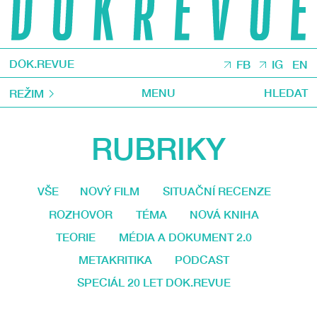
DOK.REVUE
FB
IG
EN
MENU
HLEDAT
REŽIM
RUBRIKY
VŠE
NOVÝ FILM
SITUAČNÍ RECENZE
ROZHOVOR
TÉMA
NOVÁ KNIHA
TEORIE
MÉDIA A DOKUMENT 2.0
METAKRITIKA
PODCAST
SPECIÁL 20 LET DOK.REVUE