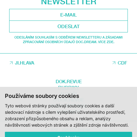
NEWSLETTER
ODESLAT
ODESLÁNÍM SOUHLASÍM S ODBĚREM NEWSLETTERU A ZÁSADAMI
ZPRACOVÁNÍ OSOBNÍCH ÚDAJŮ DOC.DREAM. VÍCE ZDE.
JI.HLAVA
CDF
DOK.REVUE
RUBRIKY
AUTOŘI
Používáme soubory cookies
O DOK.REVUE
Tyto webové stránky používají soubory cookies a další
PODPOŘTE NÁS
KONTAKTY
sledovací nástroje s cílem vylepšení uživatelského prostředí,
zobrazení přizpůsobeného obsahu a reklam, analýzy
návštěvnosti webových stránek a zjištění zdroje návštěvnosti.
© 2012 – 2026 DOC.DREAM