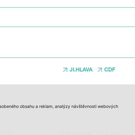
JI.HLAVA
CDF
způsobeného obsahu a reklam, analýzy návštěvnosti webových
URY ČR.
DESIGN:
HMSDESIGN
KÓD:
S2 STUDIO