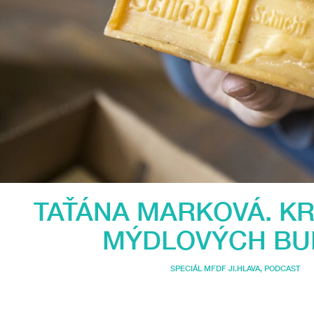
TAŤÁNA MARKOVÁ. KR
MÝDLOVÝCH BU
SPECIÁL MFDF JI.HLAVA
,
PODCAST