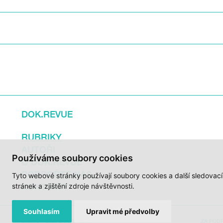
DOK.REVUE
RUBRIKY
AUTOŘI
Používáme soubory cookies
O DOK.REVUE
PODPOŘTE NÁS
Tyto webové stránky používají soubory cookies a další sledovac
KONTAKTY
stránek a zjištění zdroje návštěvnosti.
Souhlasím
Upravit mé předvolby
© 2012 – 2026 DOC.DREAM
ZA POD