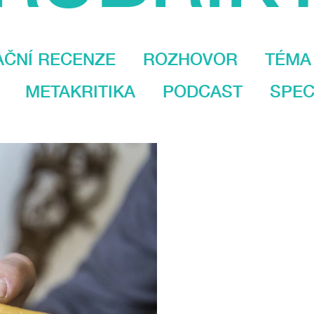
AČNÍ RECENZE
ROZHOVOR
TÉMA
METAKRITIKA
PODCAST
SPEC