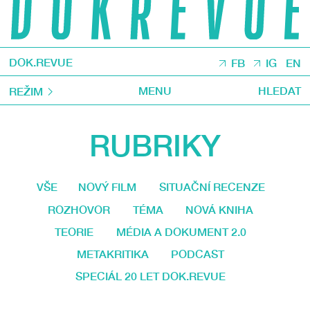
DOK.REVUE
FB
IG
EN
MENU
HLEDAT
REŽIM
RUBRIKY
VŠE
NOVÝ FILM
SITUAČNÍ RECENZE
ROZHOVOR
TÉMA
NOVÁ KNIHA
TEORIE
MÉDIA A DOKUMENT 2.0
METAKRITIKA
PODCAST
SPECIÁL 20 LET DOK.REVUE