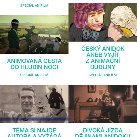
SPECIÁL ANIFILM
ČESKÝ ANIDOK
ANEB VYJÍT
ANIMOVANÁ CESTA
Z ANIMAČNÍ
DO HLUBIN NOCI
BUBLINY
SPECIÁL ANIFILM
SPECIÁL ANIFILM
TÉMA SI NAJDE
DIVOKÁ JÍZDA
AUTORA A VYŽÁDÁ
DĚJINAMI ANIDOKU