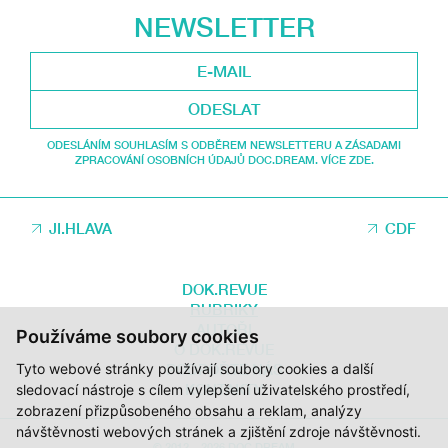
NEWSLETTER
ODESLAT
ODESLÁNÍM SOUHLASÍM S ODBĚREM NEWSLETTERU A ZÁSADAMI
ZPRACOVÁNÍ OSOBNÍCH ÚDAJŮ DOC.DREAM. VÍCE ZDE.
JI.HLAVA
CDF
DOK.REVUE
RUBRIKY
AUTOŘI
Používáme soubory cookies
O DOK.REVUE
Tyto webové stránky používají soubory cookies a další
PODPOŘTE NÁS
KONTAKTY
sledovací nástroje s cílem vylepšení uživatelského prostředí,
zobrazení přizpůsobeného obsahu a reklam, analýzy
návštěvnosti webových stránek a zjištění zdroje návštěvnosti.
© 2012 – 2026 DOC.DREAM