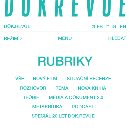
DOK.REVUE
FB
IG
EN
MENU
HLEDAT
REŽIM
RUBRIKY
VŠE
NOVÝ FILM
SITUAČNÍ RECENZE
ROZHOVOR
TÉMA
NOVÁ KNIHA
TEORIE
MÉDIA A DOKUMENT 2.0
METAKRITIKA
PODCAST
SPECIÁL 20 LET DOK.REVUE