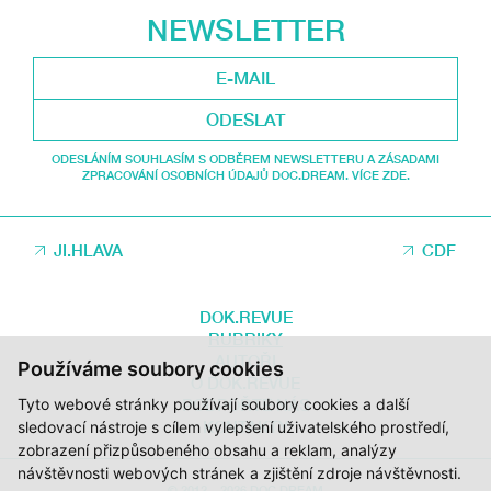
NEWSLETTER
ODESLAT
ODESLÁNÍM SOUHLASÍM S ODBĚREM NEWSLETTERU A ZÁSADAMI
ZPRACOVÁNÍ OSOBNÍCH ÚDAJŮ DOC.DREAM. VÍCE ZDE.
JI.HLAVA
CDF
DOK.REVUE
RUBRIKY
AUTOŘI
Používáme soubory cookies
O DOK.REVUE
Tyto webové stránky používají soubory cookies a další
PODPOŘTE NÁS
KONTAKTY
sledovací nástroje s cílem vylepšení uživatelského prostředí,
zobrazení přizpůsobeného obsahu a reklam, analýzy
návštěvnosti webových stránek a zjištění zdroje návštěvnosti.
© 2012 – 2026 DOC.DREAM