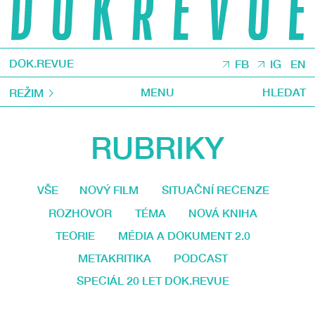
DOK.REVUE
FB
IG
EN
MENU
HLEDAT
REŽIM
RUBRIKY
VŠE
NOVÝ FILM
SITUAČNÍ RECENZE
ROZHOVOR
TÉMA
NOVÁ KNIHA
TEORIE
MÉDIA A DOKUMENT 2.0
METAKRITIKA
PODCAST
SPECIÁL 20 LET DOK.REVUE