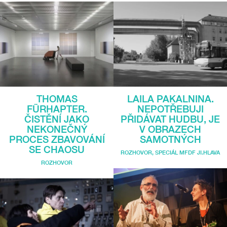
THOMAS
LAILA PAKALNINA.
FÜRHAPTER.
NEPOTŘEBUJI
ČISTĚNÍ JAKO
PŘIDÁVAT HUDBU, JE
NEKONEČNÝ
V OBRAZECH
PROCES ZBAVOVÁNÍ
SAMOTNÝCH
SE CHAOSU
ROZHOVOR
,
SPECIÁL MFDF JI.HLAVA
ROZHOVOR