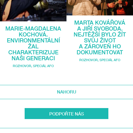
MARTA KOVÁŘOVÁ
MARIE-MAGDALENA
A JIŘÍ SVOBODA.
KOCHOVÁ.
NEJTĚŽŠÍ BYLO ŽÍT
ENVIRONMENTÁLNÍ
SVŮJ ŽIVOT
ŽAL
A ZÁROVEŇ HO
CHARAKTERIZUJE
DOKUMENTOVAT
NAŠI GENERACI
ROZHOVOR
,
SPECIÁL AFO
ROZHOVOR
,
SPECIÁL AFO
NAHORU
PODPOŘTE NÁS