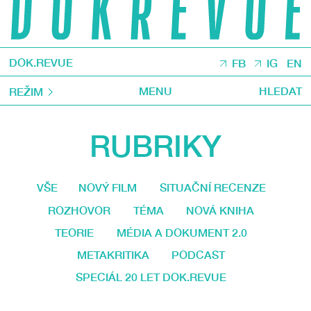
DOK.REVUE
FB
IG
EN
MENU
HLEDAT
REŽIM
RUBRIKY
VŠE
NOVÝ FILM
SITUAČNÍ RECENZE
ROZHOVOR
TÉMA
NOVÁ KNIHA
TEORIE
MÉDIA A DOKUMENT 2.0
METAKRITIKA
PODCAST
SPECIÁL 20 LET DOK.REVUE