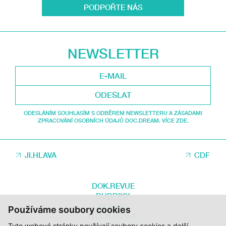
PODPOŘTE NÁS
NEWSLETTER
ODESLAT
ODESLÁNÍM SOUHLASÍM S ODBĚREM NEWSLETTERU A ZÁSADAMI
ZPRACOVÁNÍ OSOBNÍCH ÚDAJŮ DOC.DREAM. VÍCE ZDE.
JI.HLAVA
CDF
DOK.REVUE
RUBRIKY
AUTOŘI
Používáme soubory cookies
O DOK.REVUE
Tyto webové stránky používají soubory cookies a další