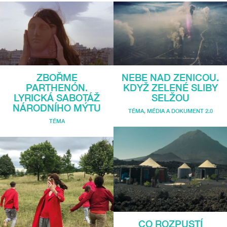
ZBOŘME
NEBE NAD ZENICOU.
PARTHENÓN.
KDYŽ ZELENÉ SLIBY
LYRICKÁ SABOTÁŽ
SELŽOU
NÁRODNÍHO MÝTU
TÉMA
,
MÉDIA A DOKUMENT 2.0
TÉMA
CO ROZPUSTÍ