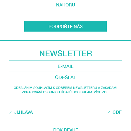
NAHORU
PODPOŘTE NÁS
NEWSLETTER
ODESLAT
ODESLÁNÍM SOUHLASÍM S ODBĚREM NEWSLETTERU A ZÁSADAMI
ZPRACOVÁNÍ OSOBNÍCH ÚDAJŮ DOC.DREAM. VÍCE ZDE.
JI.HLAVA
CDF
DOK.REVUE