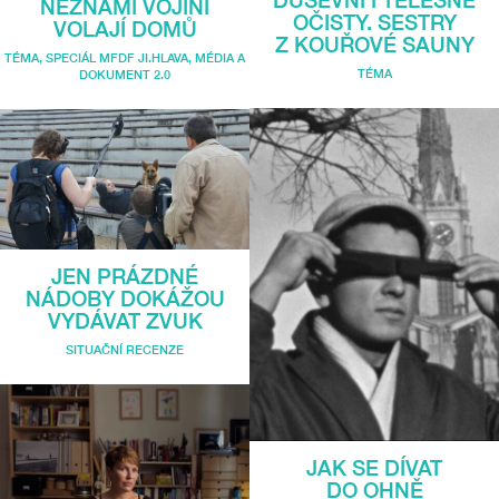
DUŠEVNÍ I TĚLESNÉ
NEZNÁMÍ VOJÍNI
OČISTY. SESTRY
VOLAJÍ DOMŮ
Z KOUŘOVÉ SAUNY
TÉMA
,
SPECIÁL MFDF JI.HLAVA
,
MÉDIA A
TÉMA
DOKUMENT 2.0
JEN PRÁZDNÉ
NÁDOBY DOKÁŽOU
VYDÁVAT ZVUK
SITUAČNÍ RECENZE
JAK SE DÍVAT
DO OHNĚ