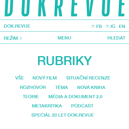
DOK.REVUE
FB
IG
EN
MENU
HLEDAT
REŽIM
RUBRIKY
VŠE
NOVÝ FILM
SITUAČNÍ RECENZE
ROZHOVOR
TÉMA
NOVÁ KNIHA
TEORIE
MÉDIA A DOKUMENT 2.0
METAKRITIKA
PODCAST
SPECIÁL 20 LET DOK.REVUE